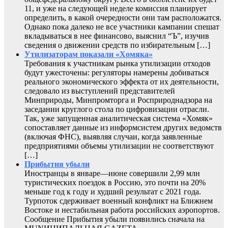
11, и уже на следующей неделе комиссия планирует
определить, в какой очередности они там расположатся.
Однако пока далеко не все участники кампании спешат
вкладываться в нее финансово, выяснил “Ъ”, изучив
сведения о движении средств по избирательным […]
Утилизаторам показали «Хомяка»
Требования к участникам рынка утилизации отходов
будут ужесточены: регуляторы намерены добиваться
реального экономического эффекта от их деятельности,
следовало из выступлений представителей
Минприроды, Минпромторга и Росприроднадзора на
заседании круглого стола по цифровизации отрасли.
Так, уже запущенная аналитическая система «Хомяк»
сопоставляет данные из информсистем других ведомств
(включая ФНС), выявляя случаи, когда заявленные
предприятиями объемы утилизации не соответствуют
[…]
Прибытия убыли
Иностранцы в январе—июне совершили 2,99 млн
туристических поездок в Россию, это почти на 20%
меньше год к году и худший результат с 2021 года.
Турпоток сдерживает военный конфликт на Ближнем
Востоке и нестабильная работа российских аэропортов.
Сообщение Прибытия убыли появились сначала на