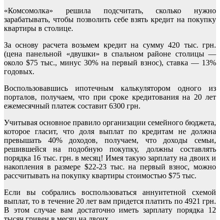
«Комсомолка» решила подсчитать, сколько нужно
зарабатывать, чтобы позволить себе взять кредит на покупку
квартиры в столице.
За основу расчета возьмем кредит на сумму 420 тыс. грн.
(цена панельной «двушки» в спальном районе столицы —
около $75 тыс., минус 30% на первый взнос), ставка — 13%
годовых.
Воспользовавшись ипотечным калькулятором одного из
порталов, получаем, что при сроке кредитования на 20 лет
ежемесячный платеж составит 6300 грн.
Учитывая основное правило организации семейного бюджета,
которое гласит, что доля выплат по кредитам не должна
превышать 40% доходов, получаем, что доходы семьи,
решившейся на подобную покупку, должны составлять
порядка 16 тыс. грн. в месяц! Имея такую зарплату на двоих и
накопления в размере $22-23 тыс. на первый взнос, можно
рассчитывать на покупку квартиры стоимостью $75 тыс.
Если вы собрались воспользоваться аннуитетной схемой
выплат, то в течение 20 лет вам придется платить по 4921 грн.
В этом случае вам достаточно иметь зарплату порядка 12
тысяч гривен в месяц на двоих.