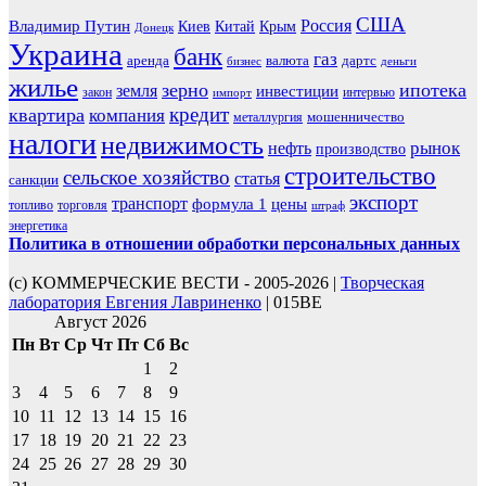
США
Россия
Владимир Путин
Киев
Китай
Крым
Донецк
Украина
банк
газ
аренда
валюта
дартс
бизнес
деньги
жилье
зерно
ипотека
земля
инвестиции
закон
интервью
импорт
кредит
квартира
компания
мошенничество
металлургия
налоги
недвижимость
рынок
нефть
производство
строительство
сельское хозяйство
статья
санкции
экспорт
транспорт
формула 1
цены
топливо
торговля
штраф
энергетика
Политика в отношении обработки персональных данных
(с) КОММЕРЧЕСКИЕ ВЕСТИ - 2005-2026 |
Творческая
лаборатория Евгения Лавриненко
| 015BE
Август 2026
Пн
Вт
Ср
Чт
Пт
Сб
Вс
1
2
3
4
5
6
7
8
9
10
11
12
13
14
15
16
17
18
19
20
21
22
23
24
25
26
27
28
29
30