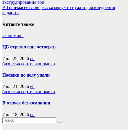
экструдирования сои
по
В Госземагентстве рассказали, что нужно для внедрения
записям
кадастра
Читайте также
экономика
ЦБ отрезал еще четверть
Июл 25, 2026
en
бизнес-ассорти
экономика
Поездки по делу упали
Июл 21, 2026
en
бизнес-ассорти
экономика
В отпуск без компании
Июл 18, 2026
en