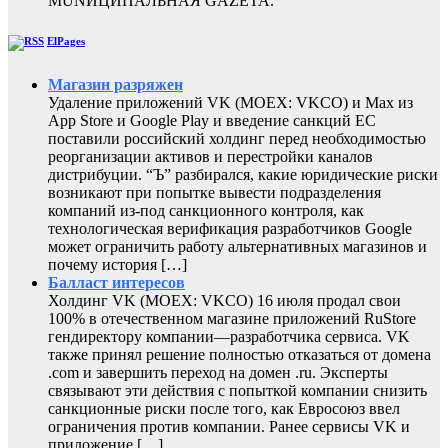
MUNИЦИПАЛЬНАЯ GAZЕТА.
ElPages
Магазин разряжен
Удаление приложений VK (MOEX: VKCO) и Max из
App Store и Google Play и введение санкций ЕС
поставили российский холдинг перед необходимостью
реорганизации активов и перестройки каналов
дистрибуции. “Ъ” разбирался, какие юридические риски
возникают при попытке вывести подразделения
компаний из-под санкционного контроля, как
технологическая верификация разработчиков Google
может ограничить работу альтернативных магазинов и
почему история […]
Балласт интересов
Холдинг VK (MOEX: VKCO) 16 июля продал свои
100% в отечественном магазине приложений RuStore
гендиректору компании—разработчика сервиса. VK
также принял решение полностью отказаться от домена
.com и завершить переход на домен .ru. Эксперты
связывают эти действия с попыткой компании снизить
санкционные риски после того, как Евросоюз ввел
ограничения против компании. Ранее сервисы VK и
приложение […]