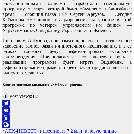
государственными банками разработали специальную
программу, о старте которой будет объявлено в ближайшее
время, — сообщил глава НБУ Сергей Арбузов. — Сегодня
Кабмином уже подписаны разрешения на участие в этой
программе по четырем управляемым им банкам —
Укрэксимбанку, Ощадбанку, Укргазбанку и «Киеву».
По словам Арбузова, программа нацелена на значительное
ускорение темпов развития ипотечного кредитования, и в ее
рамках госбанки будут рефинансировать остальные
финучреждения. Предполагается, что ключевую роль в
реализации программы будет играть Ощадбанк, а
рефинансирование в рамках проекта будет предоставляться на
рыночных условиях.
Консалтинговая компания «SV Development»
Post Views:
87
Telegram
VK
Odnoklassniki
Навигация
«АПК-ИНВЕСТ» инвестирует 7,2 млн. в новую линию
LiveJournal