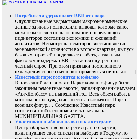
MUNИЦИПАЛЬНАЯ GAZЕТА
Потребители удерживают ВВП от спада
Опубликованные ведомствами макроэкономические
данные за июнь подтвердили выводы, которые ранее
можно было сделать на основании опережающих
индикаторов состояния экономики и ожиданий
аналитиков. Несмотря на некоторое восстановление
экономической активности во втором квартале, выпуск
базовых отраслей продолжает слабеть, а главным
фактором поддержки ВВП остается внутренний
частный спрос. При этом признаки постепенного
охлаждения спроса начинают проявляться не только […]
Известный парк готовится к юбилею
В последний день июля в Парке кованых фигур были
закончены ремонтные работы, запланированные музеем
«Арт-Донбасс» на нынешний год. Весь объем работ, в
котором остро нуждались шесть арт-обьектов Парка
кованых фигур,… Сообщение Известный парк
готовится к юбилею появились сначала на
MUNИЦИПАЛЬНАЯ GAZЕТА.
Участников выборов позвали к лототрону
Центризбирком завершил регистрацию партий,
выдвинувших свои списки на выборах в Госдуму по
общефедеральному округу. Всего в бюллетене их будет