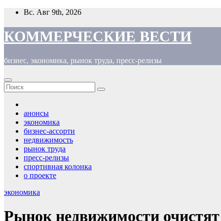
Перейти
Вс. Авг 9th, 2026
к
содержимому
КОММЕРЧЕСКИЕ ВЕСТИ
бизнес, экономика, рынок труда, пресс-релизы
анонсы
экономика
бизнес-ассорти
недвижимость
рынок труда
пресс-релизы
спортивная колонка
о проекте
экономика
Рынок недвижимости очистят