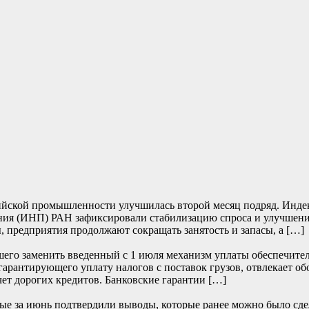
йской промышленности улучшилась второй месяц подряд. Индекс 
ия (ИНП) РАН зафиксировали стабилизацию спроса и улучшение
, предприятия продолжают сокращать занятость и запасы, а […]
его заменить введенный с 1 июля механизм уплаты обеспечите
 гарантирующего уплату налогов с поставок грузов, отвлекает о
чет дорогих кредитов. Банковские гарантии […]
е за июнь подтвердили выводы, которые ранее можно было сде