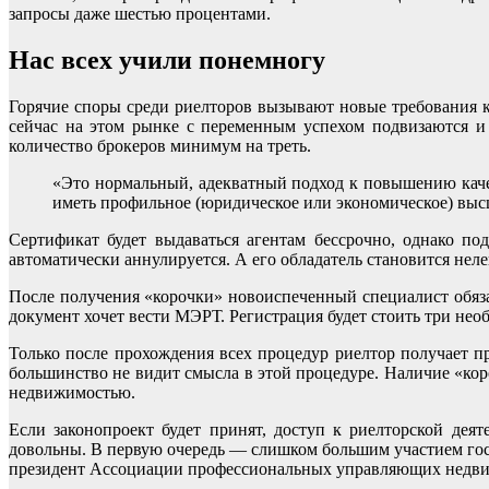
запросы даже шестью процентами.
Нас всех учили понемногу
Горячие споры среди риелторов вызывают новые требования 
сейчас на этом рынке с переменным успехом подвизаются и
количество брокеров минимум на треть.
«Это нормальный, адекватный подход к повышению качес
иметь профильное (юридическое или экономическое) высш
Сертификат будет выдаваться агентам бессрочно, однако по
автоматически аннулируется. А его обладатель становится нел
После получения «корочки» новоиспеченный специалист обязан
документ хочет вести МЭРТ. Регистрация будет стоить три нео
Только после прохождения всех процедур риелтор получает 
большинство не видит смысла в этой процедуре. Наличие «коро
недвижимостью.
Если законопроект будет принят, доступ к риелторской дея
довольны. В первую очередь — слишком большим участием госу
президент Ассоциации профессиональных управляющих недв