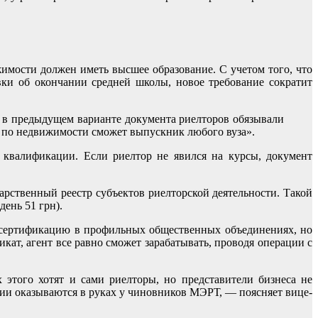
мости должен иметь высшее образование. С учетом того, что
ки об окончании средней школы, новое требование сократит
, в предыдущем варианте документа риелторов обязывали
а по недвижимости сможет выпускник любого вуза».
я квалификации. Если риелтор не явился на курсы, документ
арственный реестр субъектов риелторской деятельности. Такой
ень 51 грн).
ю сертификацию в профильных общественных объединениях, но
кат, агент все равно сможет зарабатывать, проводя операции с
 этого хотят и сами риелторы, но представители бизнеса не
сии оказываются в руках у чиновников МЭРТ, — поясняет вице-