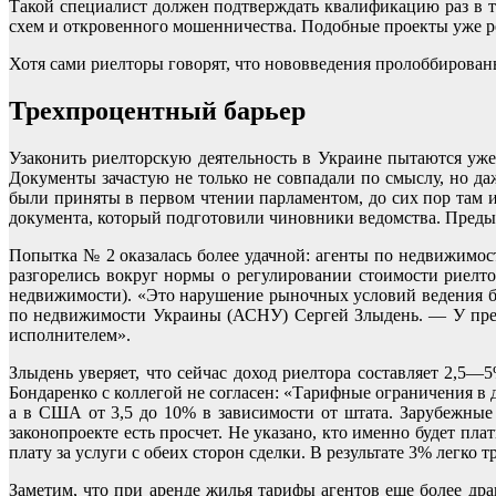
Такой специалист должен подтверждать квалификацию раз в тр
схем и откровенного мошенничества. Подобные проекты уже р
Хотя сами риелторы говорят, что нововведения пролоббирован
Трехпроцентный барьер
Узаконить риелторскую деятельность в Украине пытаются уже
Документы зачастую не только не совпадали по смыслу, но д
были приняты в первом чтении парламентом, до сих пор там 
документа, который подготовили чиновники ведомства. Предыд
Попытка № 2 оказалась более удачной: агенты по недвижимос
разгорелись вокруг нормы о регулировании стоимости риелт
недвижимости). «Это нарушение рыночных условий ведения би
по недвижимости Украины (АСНУ) Сергей Злыдень. — У предп
исполнителем».
Злыдень уверяет, что сейчас доход риелтора составляет 2,5
Бондаренко с коллегой не согласен: «Тарифные ограничения в 
а в США от 3,5 до 10% в зависимости от штата. Зарубежные 
законопроекте есть просчет. Не указано, кто именно будет пла
плату за услуги с обеих сторон сделки. В результате 3% легко
Заметим, что при аренде жилья тарифы агентов еще более др