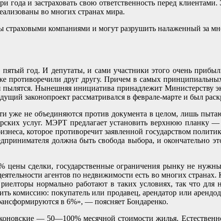
и года и застраховать свою ответственность перед клиентами.
еализованы во многих странах мира.
ы страховыми компаниями и могут разрушить налаженный за мно
 пятый год. И депутаты, и сами участники этого очень прибы
аже противоречили друг другу. Причем в самых принципиальных
и пылятся. Нынешняя инициатива принадлежит Министерству эк
ущий законопроект рассматривался в феврале-марте и был раск
ти уже не объединяются против документа в целом, лишь пыта
орских услуг. МЭРТ предлагает установить верхнюю планку —
знеса, которое противоречит заявленной государством полити
ринимателя должна быть свобода выбора, и окончательно это
—5% цены сделки, государственные ограничения рынку не нужн
деятельности агентов по недвижимости есть во многих странах.
риелторы нормально работают в таких условиях, так что для на
тить комиссию: покупатель или продавец, арендатор или арендода
 трансформируются в 6%», — поясняет Бондаренко.
аконовские — 50—100% месячной стоимости жилья. Естественно