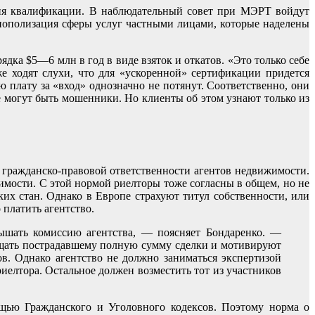
ния квалификации. В наблюдательный совет при МЭРТ войдут
нополизация сферы услуг частными лицами, которые наделены
дка $5—6 млн в год в виде взяток и откатов. «Это только себе
е ходят слухи, что для «ускоренной» сертификации придется
 плату за «вход» однозначно не потянут. Соответственно, они
е могут быть мошенники. Но клиенты об этом узнают только из
 гражданско-правовой ответственности агентов недвижимости.
жимости. С этой нормой риелторы тоже согласны в общем, но не
их стан. Однако в Европе страхуют титул собственности, или
 платить агентство.
вышать комиссию агентства, — поясняет Бондаренко. —
ащать пострадавшему полную сумму сделки и мотивируют
ов. Однако агентство не должно заниматься экспертизой
иелтора. Остальное должен возместить тот из участников
ощью Гражданского и Уголовного кодексов. Поэтому норма о