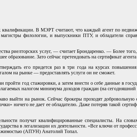
к квалификации. В МЭРТ считают, что каждый агент по недвижи
 магистры филологии, и выпускники ПТУ, и обладатели справ
тва риелторских услуг, — считает Брондаренко. — Более того
ее образование. Зато сейчас претендовать на сертификат агент
дтверждать его придется раз в три года на курсах повышени
егалом на рынке — предоставлять услуги он не сможет.
 пройти год стажировки, а затем внести о себе данные в госуд
благаемых налогом минимума доходов граждан (на сегодняшний д
право выйти на рынок. Сейчас брокеры проходят добровольну
чки» ничего не дает ее обладателю. Даже потеряв такой сертифи
тельности получат квалифицированные специалисты. На словах
дарства в легализации их деятельности. «Все ключи от профес
ижимостью (АПУН) Анатолий Топал.