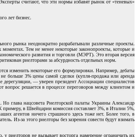
 Эксперты считают, что эти нормы избавят рынок от «теневых»
го лет бизнес.
льного рынка неоднократно разрабатывали различные проекты.
 моментах. Тем не менее некоторые законопроекты, которые и
ономического развития и торговли (МЭРТ). Это вторая версия
ритикован риелторами за абсурдность отдельных норм.
ются изменить некоторые его формулировки. Например, дебаты
 не больше 3% цены самой сделки (купля-продажа или аренда
ке дерегуляции, — уверен президент Ассоциации специалистов
т вопрос решается в процессе переговоров между клиентом и
ы. Но глава нацсовета Риелторской палаты Украины Александр
 К примеру, в Швейцарии комиссия составляет 3%, в Италии 5%,
ших агентов ничего страшного здесь тоже нет. Более того, в
тель. Из-за этого риелторы без зазрения совести будут взимать
, у риелторов не вызывает восторга намерение ограничить их