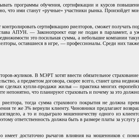
батывать программы обучения, сертификации и курсов повыше
дно, что ими станут «ручные» участники рынка. Произойдет мо
 контролировать сертификацию риелторов, сможет получать поря
-глава АПУН. — Законопроект еще не подан в парламент, а уж
едвижимости это посильная сумма, а небольшие компании такую
иелторы, оставшиеся в игре, — профессионалы. Среди них такж
лторов-жуликов. В МЭРТ хотят ввести обязательное страхование
ьство, а предметом договора, скорее всего, станет цена недви
ри сделках купли-продажи жилья — практика многих европейск
те непонятно, что планируют страховать и почему за это должно
 риелтора, тогда сумма страхового покрытия не должна пре
ржения те же 3% вернули клиенту. Чиновники предлагают возвр
азглядело, а то и подыграло мошенничеству одного из клиент
тому ответственность должна быть в размере платы за услугу р
ство имеет достаточно рычагов влияния на мошенников с пом