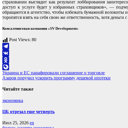
страховании выглядит как результат лоббирования заинтерес
доступ к услуге будет у избранных страховщиков», — подче
обращаются в агентство, чтобы избежать бумажной волокиты и
торопятся взять на себя свою же ответственность, хотя деньги 
Консалтинговая компания «SV Development»
Post Views:
80
Telegram
VK
Odnoklassniki
Навигация
Украина и ЕС парафировали соглашение о торговле
LiveJournal
Азаров поручил ускорить программу дешевой ипотеки
по
записям
Читайте также
экономика
ЦБ отрезал еще четверть
Июл 25, 2026
en
бизнес-ассорти
экономика