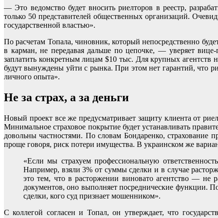
— Это ведомство будет вносить риелторов в реестр, разра
только 50 представителей общественных организаций. Очеви
государственной властью».
По расчетам Топала, чиновник, который непосредственно будет
в карман, не передавая дальше по цепочке, — уверяет вице
заплатить конкретным лицам $10 тыс. Для крупных агентств н
будут вынуждены уйти с рынка. При этом нет гарантий, что р
личного опыта».
Не за страх, а за деньги
Новый проект все же предусматривает защиту клиента от рие
Минимальное страховое покрытие будет устанавливать правител
довольны частностями. По словам Бондаренко, страхование п
проще говоря, риск потери имущества. В украинском же вариан
«Если мы страхуем профессиональную ответственность
Например, взяли 3% от суммы сделки и в случае расто
это тем, что в расторжении виновато агентство — не р
документов, оно выполняет посреднические функции. Поэ
сделки, кого суд признает мошенником».
С коллегой согласен и Топал, он утверждает, что государ