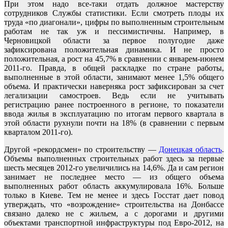
При этом надо все-таки отдать должное мастерству
сотрудников Службы статистики. Если смотреть плоды их
труда «по диагонали», цифры по выполненным строительным
работам не так уж и пессимистичны. Например, в
Черновицкой области за первое полугодие даже
зафиксирована положительная динамика. И не просто
положительная, а рост на 45,7% в сравнении с январем-июнем
2011-го. Правда, в общей раскладке по стране работы,
выполненные в этой области, занимают менее 1,5% общего
объема. И практически наверняка рост зафиксирован за счет
легализации самостроев. Ведь если не учитывать
регистрацию ранее построенного в регионе, то показатели
ввода жилья в эксплуатацию по итогам первого квартала в
этой области рухнули почти на 18% (в сравнении с первым
кварталом 2011-го).
Другой «рекордсмен» по строительству —
Донецкая область
.
Объемы выполненных строительных работ здесь за первые
шесть месяцев 2012-го увеличились на 14,6%. Да и сам регион
занимает не последнее место — из общего объема
выполненных работ область аккумулировала 16%. Больше
только в Киеве. Тем не менее и здесь Госстат дает повод
утверждать, что «возрождение» строительства на Донбассе
связано далеко не с жильем, а с дорогами и другими
объектами транспортной инфраструктуры под Евро-2012, на