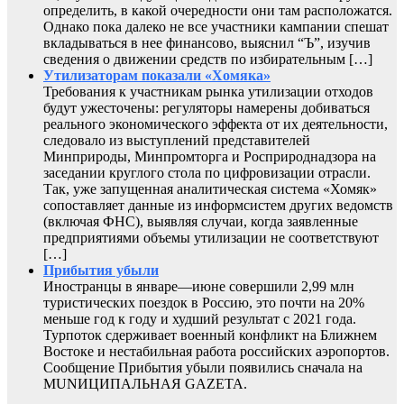
определить, в какой очередности они там расположатся.
Однако пока далеко не все участники кампании спешат
вкладываться в нее финансово, выяснил “Ъ”, изучив
сведения о движении средств по избирательным […]
Утилизаторам показали «Хомяка»
Требования к участникам рынка утилизации отходов
будут ужесточены: регуляторы намерены добиваться
реального экономического эффекта от их деятельности,
следовало из выступлений представителей
Минприроды, Минпромторга и Росприроднадзора на
заседании круглого стола по цифровизации отрасли.
Так, уже запущенная аналитическая система «Хомяк»
сопоставляет данные из информсистем других ведомств
(включая ФНС), выявляя случаи, когда заявленные
предприятиями объемы утилизации не соответствуют
[…]
Прибытия убыли
Иностранцы в январе—июне совершили 2,99 млн
туристических поездок в Россию, это почти на 20%
меньше год к году и худший результат с 2021 года.
Турпоток сдерживает военный конфликт на Ближнем
Востоке и нестабильная работа российских аэропортов.
Сообщение Прибытия убыли появились сначала на
MUNИЦИПАЛЬНАЯ GAZЕТА.