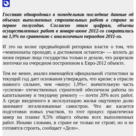
Odnoklassniki
LiveJournal
Госстат обнародовал в понедельник последние данные об
объемах выполненных строительных работ в стране за
первое полугодие. Согласно этим цифрам, объемы
осуществленных работ в январе-июне 2012-го сократились
на 1,9% по сравнению с аналогичным периодом 2011-го.
И это на волне предвыборной риторики власти о том, что
«чемпионаты проходят, а достижения остаются» — вплоть до
июня первые лица государства только и делали, что разрезали
ленточки на очередном построенном к Евро-2012 объекте.
Тем не менее, анализ имеющейся официальной статистики за
текущий год дает основания утверждать, что кризис в отрасли
намного сильнее, чем «минус 1,9%»: значительную часть
«успехов» отечественных строителей обеспечили работы по
капитальному и текущему ремонту — почти 20% всех работ.
А среди введенного в эксплуатацию жилья ощутимую долю
занимают легализованные самострои. Что же касается
подготовки новых участков, то этот процесс практически
замер на планке 9,5% общего объема всех выполненных
работ. Иными словами, в стране не только не строят, но и не
готовятся строить, сообщает «Дело».