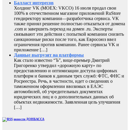
Балласт интересов
Холдинг VK (MOEX: VKCO) 16 июля продал свои
100% в отечественном магазине приложений RuStore
гендиректору компании—разработчика сервиса. VK
также принял решение полностью отказаться от домена
.com и завершить переход на домен .ru. Эксперты
связывают эти действия с попыткой компании снизить
санкционные риски после того, как Евросоюз ввел
ограничения против компании. Ранее сервисы VK и
приложение […]
Данные выгрузят на платформы
Как стало известно “Ъ”, вице-премьер Дмитрий
Григоренко утвердил «дорожную карту» по
предоставлению и оптимизации доступа цифровых
платформ и банков к данным трех служб: ФТС, ФНС и
Росреестра. Речь, в частности, идет о сведениях о
таможенном оформлении ввозимых в ЕАЭС
автомобилей, об учредительных документах
юридических лиц и о дополнительных данных об
объектах недвижимости. Заявленная цель улучшения
[…]
новости ДОНБАССА