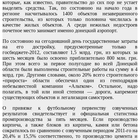
которые, как известно, правительство до сих пор не устает
выделять средства. Так, по состоянию на начало года в
регионе насчитывалось 1400 объектов незавершенного
строительства, из которых только половина числилась в
качестве жилых объектов. А среди нежилых недостроев
почетное место занимает именно донецкий аэропорт.
По состоянию на сегодняшний день государственные затраты
на его достройку, предусмотренные только в
госбюджете-2012, составляют 1,5 млрд. грн, из которых за
шесть месяцев было освоено приблизительно 800 млн. грн.
При этом всего за первое полугодие во всей Донецкой
области были выполнены строительные работы на сумму в 4
млрд. грн. Другими словами, около 20% всего строительного
«прироста» области обеспечил один из генподрядов
небезызвестной компании «Альтком». Остальное, надо
полагать, в той или иной степени — дороги, капремонт
существующих объектов и легализация самостроев.
О привязке к футбольному первенству озвученных
результатов свидетельствует и официальная статистика
промпроизводства за пять месяцев. Если производство
кирпича, а также блоков из кирпича, камня или бетона
сократилось по сравнению с озвученным периодом 2011-го на
20,4% и 15,5% соответственно, то производство цемента и