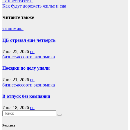
"Инвестгазета"
записям
Как будут дорожать жилье и еда
Читайте также
экономика
ЦБ отрезал еще четверть
Июл 25, 2026
en
бизнес-ассорти
экономика
Поездки по делу упали
Июл 21, 2026
en
бизнес-ассорти
экономика
В отпуск без компании
Июл 18, 2026
en
Реклама