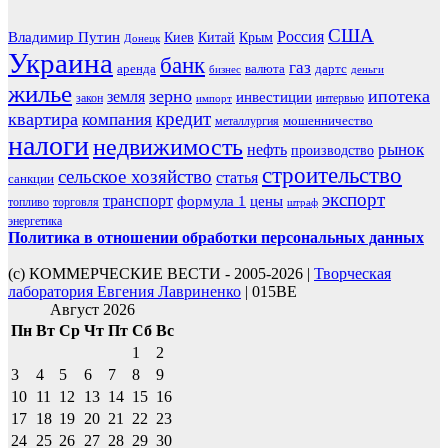
США
Россия
Владимир Путин
Киев
Китай
Крым
Донецк
Украина
банк
газ
аренда
валюта
дартс
бизнес
деньги
жилье
зерно
ипотека
земля
инвестиции
закон
интервью
импорт
кредит
квартира
компания
мошенничество
металлургия
налоги
недвижимость
рынок
нефть
производство
строительство
сельское хозяйство
статья
санкции
экспорт
транспорт
формула 1
цены
топливо
торговля
штраф
энергетика
Политика в отношении обработки персональных данных
(с) КОММЕРЧЕСКИЕ ВЕСТИ - 2005-2026 |
Творческая
лаборатория Евгения Лавриненко
| 015BE
Август 2026
Пн
Вт
Ср
Чт
Пт
Сб
Вс
1
2
3
4
5
6
7
8
9
10
11
12
13
14
15
16
17
18
19
20
21
22
23
24
25
26
27
28
29
30