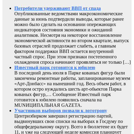
Потребители удерживают ВВП от спада
Опубликованные ведомствами макроэкономические
данные за июнь подтвердили выводы, которые ранее
можно было сделать на основании опережающих
индикаторов состояния экономики и ожиданий
аналитиков. Несмотря на некоторое восстановление
экономической активности во втором квартале, выпуск
базовых отраслей продолжает слабеть, а главным
фактором поддержки ВВП остается внутренний
частный спрос. При этом признаки постепенного
охлаждения спроса начинают проявляться не только […]
Известный парк готовится к юбилею
В последний день июля в Парке кованых фигур были
закончены ремонтные работы, запланированные музеем
«Арт-Донбасс» на нынешний год. Весь объем работ, в
котором остро нуждались шесть арт-обьектов Парка
кованых фигур,… Сообщение Известный парк
готовится к юбилею появились сначала на
MUNИЦИПАЛЬНАЯ GAZЕТА.
Участников выборов позвали к лототрону
Центризбирком завершил регистрацию партий,
выдвинувших свои списки на выборах в Госдуму по
общефедеральному округу. Всего в бюллетене их будет
11, и уже на следующей неделе комиссия планирует