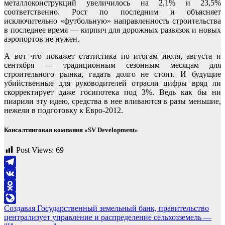
металлоконструкций увеличилось на 2,1% и 23,5%
соответственно. Рост по последним и объясняет
исключительно «футбольную» направленность строительства
в последнее время — кирпич для дорожных развязок и новых
аэропортов не нужен.
А вот что покажет статистика по итогам июля, августа и
сентября — традиционным сезонным месяцам для
строительного рынка, гадать долго не стоит. И будущие
убийственные для руководителей отрасли цифры вряд ли
скорректирует даже госипотека под 3%. Ведь как бы ни
пиарили эту идею, средства в нее вливаются в разы меньшие,
нежели в подготовку к Евро-2012.
Консалтинговая компания «SV Development»
Post Views:
69
Telegram
VK
Odnoklassniki
Навигация
Создавая Государственный земельный банк, правительство
LiveJournal
централизует управление и распределение сельхозземель —
по