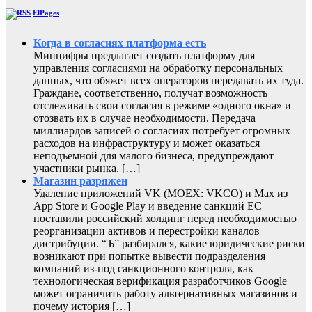
ElPages
Когда в согласиях платформа есть
Минцифры предлагает создать платформу для
управления согласиями на обработку персональных
данных, что обяжет всех операторов передавать их туда.
Граждане, соответственно, получат возможность
отслеживать свои согласия в режиме «одного окна» и
отозвать их в случае необходимости. Передача
миллиардов записей о согласиях потребует огромных
расходов на инфраструктуру и может оказаться
неподъемной для малого бизнеса, предупреждают
участники рынка. […]
Магазин разряжен
Удаление приложений VK (MOEX: VKCO) и Max из
App Store и Google Play и введение санкций ЕС
поставили российский холдинг перед необходимостью
реорганизации активов и перестройки каналов
дистрибуции. “Ъ” разбирался, какие юридические риски
возникают при попытке вывести подразделения
компаний из-под санкционного контроля, как
технологическая верификация разработчиков Google
может ограничить работу альтернативных магазинов и
почему история […]