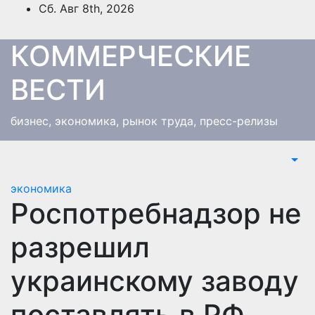
Перейти
Сб. Авг 8th, 2026
к
содержимому
КОММЕРЧЕСКИЕ
ВЕСТИ
бизнес, экономика, рынок труда, пресс-релизы
экономика
Роспотребнадзор не
разрешил
украинскому заводу
поставлять в РФ