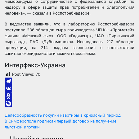
меморандума о сотрудничестве с федеральной службой по
надзору в сфере защиты прав потребителей и благополучия
человека», — сказали в Роспотребнадзоре.
В ведомстве заявили, что в лабораторию Роспотребнадзора
поступило 236 образцов сыра производства ЧП КФ «Прометей»
филиал «Менский сыр», ООО «Гадячсыр», ЧАО «Пирятинский
сырзавод», ПАО «Дубномолоко». Исследованы 217 образцов
продукции, на 214 выданы заключения о соответствии
санитарно-эпидемиологическим нормативам.
Интерфакс-Украина
Post Views:
70
Telegram
VK
Odnoklassniki
LiveJournal
Навигация
Целесообразность покупки квартиры в кризисный период
В Симферополе подписан первый договор на получение
по
льготной ипотеки