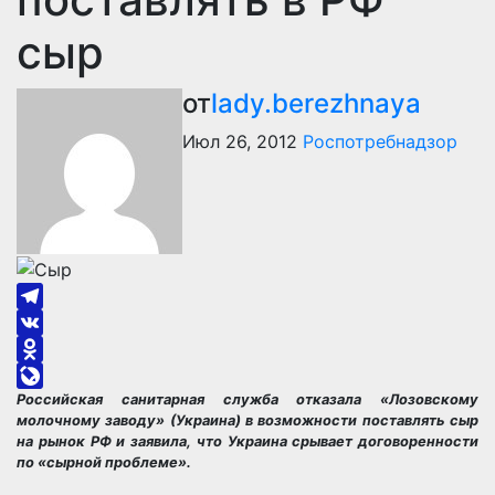
сыр
от
lady.berezhnaya
Июл 26, 2012
Роспотребнадзор
Telegram
VK
Odnoklassniki
Российская санитарная служба отказала «Лозовскому
LiveJournal
молочному заводу» (Украина) в возможности поставлять сыр
на рынок РФ и заявила, что Украина срывает договоренности
по «сырной проблеме».