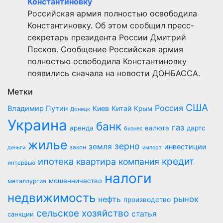
Константиновку
Российская армия полностью освободила
Константиновку. Об этом сообщил пресс-
секретарь президента России Дмитрий
Песков. Сообщение Российская армия
полностью освободила Константиновку
появились сначала на новости ДОНБАССА.
Метки
США
Россия
Владимир Путин
Киев
Китай
Крым
Донецк
Украина
банк
газ
аренда
валюта
дартс
бизнес
жилье
зерно
земля
инвестиции
закон
деньги
импорт
кредит
ипотека
квартира
компания
интервью
налоги
мошенничество
металлургия
недвижимость
рынок
нефть
производство
сельское хозяйство
статья
санкции