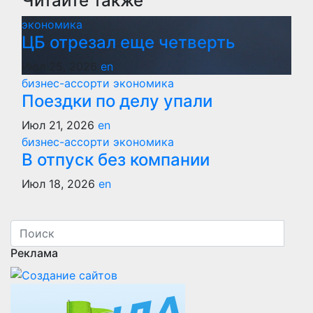
Читайте также
записям
экономика
ЦБ отрезал еще четверть
Июл 25, 2026
en
бизнес-ассорти
экономика
Поездки по делу упали
Июл 21, 2026
en
бизнес-ассорти
экономика
В отпуск без компании
Июл 18, 2026
en
Реклама