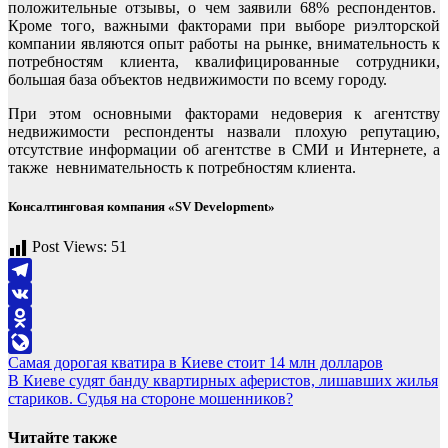
положительные отзывы, о чем заявили 68% респондентов.
Кроме того, важными факторами при выборе риэлторской
компании являются опыт работы на рынке, внимательность к
потребностям клиента, квалифицированные сотрудники,
большая база объектов недвижимости по всему городу.
При этом основными факторами недоверия к агентству
недвижимости респонденты назвали плохую репутацию,
отсутствие информации об агентстве в СМИ и Интернете, а
также невнимательность к потребностям клиентa.
Консалтинговая компания «SV Development»
Post Views:
51
Telegram
VK
Odnoklassniki
Навигация
Самая дорогая кватира в Киеве стоит 14 млн долларов
LiveJournal
В Киеве судят банду квартирных аферистов, лишавших жилья
по
стариков. Судья на стороне мошенников?
записям
Читайте также