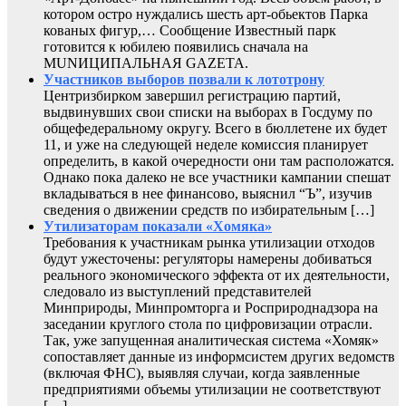
котором остро нуждались шесть арт-обьектов Парка
кованых фигур,… Сообщение Известный парк
готовится к юбилею появились сначала на
MUNИЦИПАЛЬНАЯ GAZЕТА.
Участников выборов позвали к лототрону
Центризбирком завершил регистрацию партий,
выдвинувших свои списки на выборах в Госдуму по
общефедеральному округу. Всего в бюллетене их будет
11, и уже на следующей неделе комиссия планирует
определить, в какой очередности они там расположатся.
Однако пока далеко не все участники кампании спешат
вкладываться в нее финансово, выяснил “Ъ”, изучив
сведения о движении средств по избирательным […]
Утилизаторам показали «Хомяка»
Требования к участникам рынка утилизации отходов
будут ужесточены: регуляторы намерены добиваться
реального экономического эффекта от их деятельности,
следовало из выступлений представителей
Минприроды, Минпромторга и Росприроднадзора на
заседании круглого стола по цифровизации отрасли.
Так, уже запущенная аналитическая система «Хомяк»
сопоставляет данные из информсистем других ведомств
(включая ФНС), выявляя случаи, когда заявленные
предприятиями объемы утилизации не соответствуют
[…]