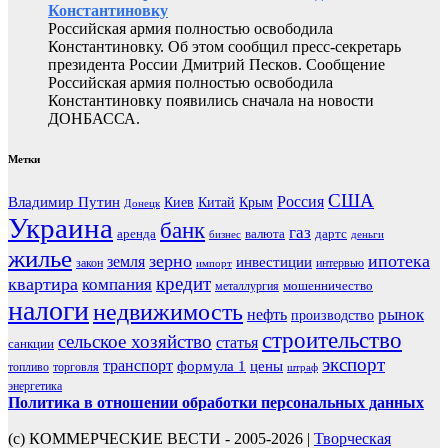
Константиновку
Российская армия полностью освободила
Константиновку. Об этом сообщил пресс-секретарь
президента России Дмитрий Песков. Сообщение
Российская армия полностью освободила
Константиновку появились сначала на новости
ДОНБАССА.
Метки
США
Россия
Владимир Путин
Киев
Китай
Крым
Донецк
Украина
банк
газ
аренда
валюта
дартс
бизнес
деньги
жилье
зерно
ипотека
земля
инвестиции
закон
интервью
импорт
кредит
квартира
компания
мошенничество
металлургия
налоги
недвижимость
рынок
нефть
производство
строительство
сельское хозяйство
статья
санкции
экспорт
транспорт
формула 1
цены
топливо
торговля
штраф
энергетика
Политика в отношении обработки персональных данных
(с) КОММЕРЧЕСКИЕ ВЕСТИ - 2005-2026 |
Творческая