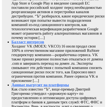
App Store и Google Play и введение санкций ЕС
поставили российский холдинг перед необходимостью
реорганизации активов и перестройки каналов
дистрибуции. “Ъ” разбирался, какие юридические риски
возникают при попытке вывести подразделения
компаний из-под санкционного контроля, как
технологическая верификация разработчиков Google
может ограничить работу альтернативных магазинов и
почему история […]
Балласт интересов
Холдинг VK (MOEX: VKCO) 16 июля продал свои
100% в отечественном магазине приложений RuStore
гендиректору компании—разработчика сервиса. VK
также принял решение полностью отказаться от домена
.com и завершить переход на домен .ru. Эксперты
связывают эти действия с попыткой компании снизить
санкционные риски после того, как Евросоюз ввел
ограничения против компании. Ранее сервисы VK и
приложение […]
Данные выгрузят на платформы
Как стало известно “Ъ”, вице-премьер Дмитрий
Григоренко утвердил «дорожную карту» по
предоставлению и оптимизации доступа цифровых
платформ и банков к данным трех служб: ФТС, ФНС и
Росреестра. Речь, в частности, идет о сведениях о