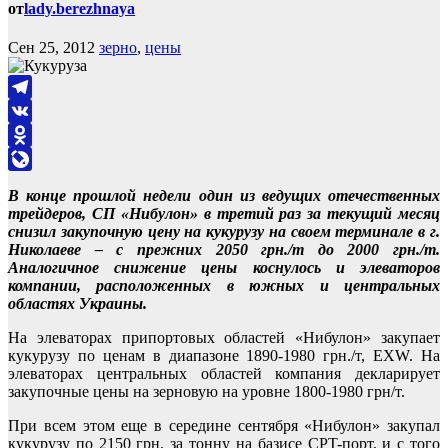
от
lady.berezhnaya
Сен 25, 2012
зерно
,
цены
Telegram
VK
Odnoklassniki
LiveJournal
В конце прошлой недели один из ведущих отечественных
трейдеров, СП «Нибулон» в третий раз за текущий месяц
снизил закупочную цену на кукурузу на своем терминале в г.
Николаеве – с прежних 2050 грн./т до 2000 грн./т.
Аналогичное снижение цены коснулось и элеваторов
компании, расположенных в южных и центральных
областях Украины.
На элеваторах припортовых областей «Нибулон» закупает
кукурузу по ценам в диапазоне 1890-1980 грн./т, EXW. На
элеваторах центральных областей компания декларирует
закупочные цены на зерновую на уровне 1800-1980 грн/т.
При всем этом еще в середине сентября «Нибулон» закупал
кукурузу по 2150 грн. за тонну на базисе СPT-порт, и с того