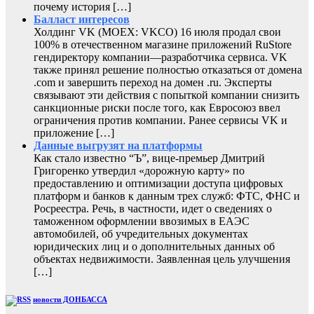
почему история […]
Балласт интересов
Холдинг VK (MOEX: VKCO) 16 июля продал свои
100% в отечественном магазине приложений RuStore
гендиректору компании—разработчика сервиса. VK
также принял решение полностью отказаться от домена
.com и завершить переход на домен .ru. Эксперты
связывают эти действия с попыткой компании снизить
санкционные риски после того, как Евросоюз ввел
ограничения против компании. Ранее сервисы VK и
приложение […]
Данные выгрузят на платформы
Как стало известно “Ъ”, вице-премьер Дмитрий
Григоренко утвердил «дорожную карту» по
предоставлению и оптимизации доступа цифровых
платформ и банков к данным трех служб: ФТС, ФНС и
Росреестра. Речь, в частности, идет о сведениях о
таможенном оформлении ввозимых в ЕАЭС
автомобилей, об учредительных документах
юридических лиц и о дополнительных данных об
объектах недвижимости. Заявленная цель улучшения
[…]
новости ДОНБАССА