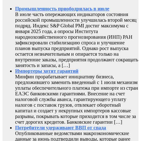
Промышленность приободрилась в июле
В июле часть опережающих индикаторов состояния
российской промышленности улучшилась второй месяц
подряд. Индекс S&P Global PMI достиг максимума с
января 2025 года, а опросы Института
народнохозяйственного прогнозирования (ИНП) РАН
зафиксировали стабилизацию спроса и улучшение
планов выпуска предприятий. Однако рост выпуска
остается незначительным и опирается только на
внутренние заказы, предприятия продолжают сокращать
занятость и запасы, а […]
Импортеры хотят гарантий
Минфин прорабатывает инициативу бизнеса,
предложившего заменить введенный с 1 июля механизм
уплаты обеспечительного платежа при импорте из стран
ЕАЭС банковскими гарантиями. Внесение на счет
налоговой службы аванса, гарантирующего уплату
налогов с поставок грузов, отвлекает оборотный
капитал и создает у некрупных импортеров кассовые
разрывы, покрывать которые приходится в том числе за
счет дорогих кредитов. Банковские гарантии […]
Потребители удерживают ВВП от спада
Опубликованные ведомствами макроэкономические
данные за июнь подтвердили выводы, которые ранее