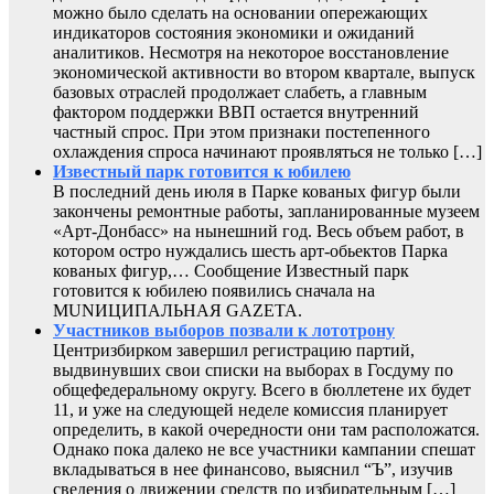
можно было сделать на основании опережающих
индикаторов состояния экономики и ожиданий
аналитиков. Несмотря на некоторое восстановление
экономической активности во втором квартале, выпуск
базовых отраслей продолжает слабеть, а главным
фактором поддержки ВВП остается внутренний
частный спрос. При этом признаки постепенного
охлаждения спроса начинают проявляться не только […]
Известный парк готовится к юбилею
В последний день июля в Парке кованых фигур были
закончены ремонтные работы, запланированные музеем
«Арт-Донбасс» на нынешний год. Весь объем работ, в
котором остро нуждались шесть арт-обьектов Парка
кованых фигур,… Сообщение Известный парк
готовится к юбилею появились сначала на
MUNИЦИПАЛЬНАЯ GAZЕТА.
Участников выборов позвали к лототрону
Центризбирком завершил регистрацию партий,
выдвинувших свои списки на выборах в Госдуму по
общефедеральному округу. Всего в бюллетене их будет
11, и уже на следующей неделе комиссия планирует
определить, в какой очередности они там расположатся.
Однако пока далеко не все участники кампании спешат
вкладываться в нее финансово, выяснил “Ъ”, изучив
сведения о движении средств по избирательным […]