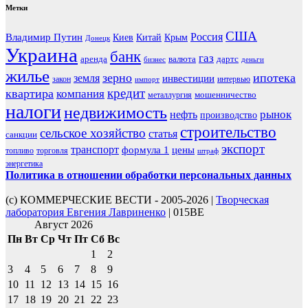
Метки
США
Россия
Владимир Путин
Киев
Китай
Крым
Донецк
Украина
банк
газ
аренда
валюта
дартс
бизнес
деньги
жилье
зерно
ипотека
земля
инвестиции
закон
интервью
импорт
кредит
квартира
компания
мошенничество
металлургия
налоги
недвижимость
рынок
нефть
производство
строительство
сельское хозяйство
статья
санкции
экспорт
транспорт
формула 1
цены
топливо
торговля
штраф
энергетика
Политика в отношении обработки персональных данных
(с) КОММЕРЧЕСКИЕ ВЕСТИ - 2005-2026 |
Творческая
лаборатория Евгения Лавриненко
| 015BE
Август 2026
Пн
Вт
Ср
Чт
Пт
Сб
Вс
1
2
3
4
5
6
7
8
9
10
11
12
13
14
15
16
17
18
19
20
21
22
23