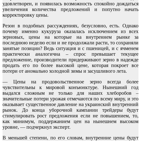
удовлетворен, и появилась возможность спокойно дождаться
увеличения количества предложений и попутно начать
корректировку цены.
Резон в подобных рассуждениях, безусловно, есть. Однако
почему именно кукуруза оказалась исключением из всех
зерновых, цены на которые на внутреннем рынке за
последнюю неделю если и не продолжали расти, то сохраняли
занятые позиции? Ведь ситуация и с пшеницей, и с ячменем
практически аналогична – спрос превышает текущее
предложение, производители придерживают зерно в надежде
продать его по более высокой цене, которая покроет все
потери от аномально холодной зимы и засушливого лета.
— Цены на продовольственное зерно всегда более
чувствительны к мировой конъюнктуре. Нынешний год
выдался сложным не только для наших хлеборобов –
значительные потери урожая отмечаются по всему миру, и это
оказывает существенное давление на украинский внутренний
рынок. До конца уборочной кампании трейдеры будут
стимулировать рост предложения если не повышением, то,
как минимум, поддержанием цен на нынешнем высоком
уровне, — подчеркнул эксперт.
В меньшей степени, по его словам, внутренние цены будут