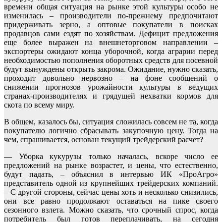
времени общая ситуация на рынке этой культуры особо не
изменилась – производители по-прежнему предпочитают
придерживать зерно, а оптовые покупатели в поисках
продавцов сами ездят по хозяйствам. Дефицит предложения
еще более выражен на внешнеторговом направлении –
экспортеры ожидают конца уборочной, когда аграрии перед
необходимостью пополнения оборотных средств для посевной
будут вынуждены открыть закрома. Ожидание, нужно сказать,
проходит довольно нервозно – на фоне сообщений о
снижении прогнозов урожайности культуры в ведущих
странах-производителях и грядущей нехватки кормов для
скота по всему миру.
В общем, казалось бы, ситуация сложилась совсем не та, когда
покупателю логично сбрасывать закупочную цену. Тогда на
чем, спрашивается, основан текущий трейдерский расчет?
— Уборка кукурузы только началась, вскоре число ее
предложений на рынке возрастет, и цены, что естественно,
будут падать, – объяснил в интервью ИК «ПроАгро»
представитель одной из крупнейших трейдерских компаний.
– С другой стороны, сейчас цены хоть и несколько снизились,
они все равно продолжают оставаться на пике своего
сезонного взлета. Можно сказать, что срочный спрос, когда
потребитель был готов переплачивать, на сегодня