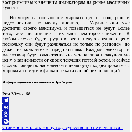
восприимчивы к внешним индикаторам на рынке масличных
культур:
— Несмотря на повышение мировых цен на сою, рапс и
подсолнечник, по моему мнению, в Украине они уже
достигли своего максимума и повышаться не будут. Более
того, мое впечатление – их ждет некоторое снижение. В
любом случае, будет трудно вывести некую среднюю цену,
поскольку они будут различаться не только по регионам, но
даже по конкретным предприятиям. Каждый элеватор и
маслозавод будет самостоятельно устанавливать закупочную
цену в зависимости от своих текущих потребностей, и сейчас
сложно говорить, насколько эти цены будут коррелироваться с
мировыми и идти в фарватере каких-то общих тенденций.
Информационная компания «ПроАгро»
Post Views:
68
Telegram
VK
Odnoklassniki
Навигация
Стоимость жилья к концу года существенно не изменится –
LiveJournal