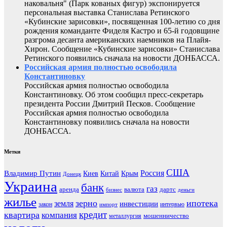
наковальня" (Парк кованых фигур) экспонируется
персональная выставка Станислава Ретинского
«Кубинские зарисовки», посвященная 100-летию со дня
рождения команданте Фиделя Кастро и 65-й годовщине
разгрома десанта американских наемников на Плайя-
Хирон. Сообщение «Кубинские зарисовки» Станислава
Ретинского появились сначала на новости ДОНБАССА.
Российская армия полностью освободила
Константиновку
Российская армия полностью освободила
Константиновку. Об этом сообщил пресс-секретарь
президента России Дмитрий Песков. Сообщение
Российская армия полностью освободила
Константиновку появились сначала на новости
ДОНБАССА.
Метки
США
Россия
Владимир Путин
Киев
Китай
Крым
Донецк
Украина
банк
газ
аренда
валюта
дартс
бизнес
деньги
жилье
зерно
ипотека
земля
инвестиции
закон
интервью
импорт
кредит
квартира
компания
мошенничество
металлургия