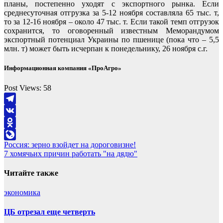
планы, постепенно уходят с экспортного рынка. Если
среднесуточная отгрузка за 5-12 ноября составляла 65 тыс. т,
то за 12-16 ноября – около 47 тыс. т. Если такой темп отгрузок
сохранится, то оговоренный известным Меморандумом
экспортный потенциал Украины по пшенице (пока что – 5,5
млн. т) может быть исчерпан к понедельнику, 26 ноября с.г.
Информационная компания «ПроАгро»
Post Views:
58
Telegram
VK
Odnoklassniki
Навигация
Россия: зерно взойдет на дороговизне!
LiveJournal
7 хомячьих причин работать "на дядю"
по
записям
Читайте также
экономика
ЦБ отрезал еще четверть