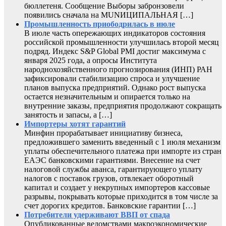
бюллетеня. Сообщение Выборы забронзовели
появились сначала на MUNИЦИПАЛЬНАЯ […]
Промышленность приободрилась в июле
В июле часть опережающих индикаторов состояния
российской промышленности улучшилась второй месяц
подряд. Индекс S&P Global PMI достиг максимума с
января 2025 года, а опросы Института
народнохозяйственного прогнозирования (ИНП) РАН
зафиксировали стабилизацию спроса и улучшение
планов выпуска предприятий. Однако рост выпуска
остается незначительным и опирается только на
внутренние заказы, предприятия продолжают сокращать
занятость и запасы, а […]
Импортеры хотят гарантий
Минфин прорабатывает инициативу бизнеса,
предложившего заменить введенный с 1 июля механизм
уплаты обеспечительного платежа при импорте из стран
ЕАЭС банковскими гарантиями. Внесение на счет
налоговой службы аванса, гарантирующего уплату
налогов с поставок грузов, отвлекает оборотный
капитал и создает у некрупных импортеров кассовые
разрывы, покрывать которые приходится в том числе за
счет дорогих кредитов. Банковские гарантии […]
Потребители удерживают ВВП от спада
Опубликованные ведомствами макроэкономические