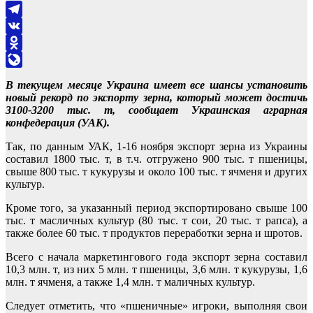
Telegram
VK
Odnoklassniki
LiveJournal
В текущем месяце Украина имеет все шансы установить
новый рекорд по экспорту зерна, который может достичь
3100-3200 тыс. т, сообщает Украинская аграрная
конфедерация (УАК).
Так, по данным УАК, 1-16 ноября экспорт зерна из Украины
составил 1800 тыс. т, в т.ч. отгружено 900 тыс. т пшеницы,
свыше 800 тыс. т кукурузы и около 100 тыс. т ячменя и других
культур.
Кроме того, за указанный период экспортировано свыше 100
тыс. т масличных культур (80 тыс. т сои, 20 тыс. т рапса), а
также более 60 тыс. т продуктов переработки зерна и шротов.
Всего с начала маркетингового года экспорт зерна составил
10,3 млн. т, из них 5 млн. т пшеницы, 3,6 млн. т кукурузы, 1,6
млн. т ячменя, а также 1,4 млн. т маличных культур.
Следует отметить, что «пшеничные» игроки, выполняя свои