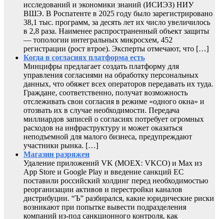
исследований и экономики знаний (ИСИЭЗ) НИУ
ВШЭ. В Роспатенте в 2025 году было зарегистрировано
38,1 тыс. программ, за десять лет их число увеличилось
в 2,8 раза. Наименее распространенный объект защиты
— топологии интегральных микросхем, 452
регистрации (рост втрое). Эксперты отмечают, что […]
Когда в согласиях платформа есть
Минцифры предлагает создать платформу для
управления согласиями на обработку персональных
данных, что обяжет всех операторов передавать их туда.
Граждане, соответственно, получат возможность
отслеживать свои согласия в режиме «одного окна» и
отозвать их в случае необходимости. Передача
миллиардов записей о согласиях потребует огромных
расходов на инфраструктуру и может оказаться
неподъемной для малого бизнеса, предупреждают
участники рынка. […]
Магазин разряжен
Удаление приложений VK (MOEX: VKCO) и Max из
App Store и Google Play и введение санкций ЕС
поставили российский холдинг перед необходимостью
реорганизации активов и перестройки каналов
дистрибуции. “Ъ” разбирался, какие юридические риски
возникают при попытке вывести подразделения
компаний из-под санкционного контроля, как