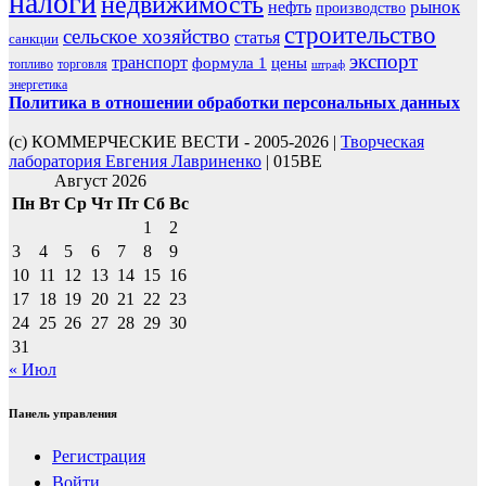
налоги
недвижимость
рынок
нефть
производство
строительство
сельское хозяйство
статья
санкции
экспорт
транспорт
формула 1
цены
топливо
торговля
штраф
энергетика
Политика в отношении обработки персональных данных
(с) КОММЕРЧЕСКИЕ ВЕСТИ - 2005-2026 |
Творческая
лаборатория Евгения Лавриненко
| 015BE
Август 2026
Пн
Вт
Ср
Чт
Пт
Сб
Вс
1
2
3
4
5
6
7
8
9
10
11
12
13
14
15
16
17
18
19
20
21
22
23
24
25
26
27
28
29
30
31
« Июл
Панель управления
Регистрация
Войти