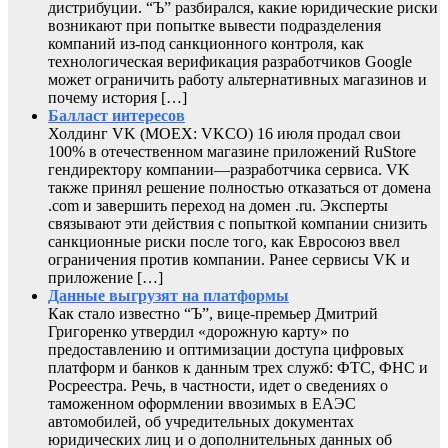
дистрибуции. “Ъ” разбирался, какие юридические риски
возникают при попытке вывести подразделения
компаний из-под санкционного контроля, как
технологическая верификация разработчиков Google
может ограничить работу альтернативных магазинов и
почему история […]
Балласт интересов
Холдинг VK (MOEX: VKCO) 16 июля продал свои
100% в отечественном магазине приложений RuStore
гендиректору компании—разработчика сервиса. VK
также принял решение полностью отказаться от домена
.com и завершить переход на домен .ru. Эксперты
связывают эти действия с попыткой компании снизить
санкционные риски после того, как Евросоюз ввел
ограничения против компании. Ранее сервисы VK и
приложение […]
Данные выгрузят на платформы
Как стало известно “Ъ”, вице-премьер Дмитрий
Григоренко утвердил «дорожную карту» по
предоставлению и оптимизации доступа цифровых
платформ и банков к данным трех служб: ФТС, ФНС и
Росреестра. Речь, в частности, идет о сведениях о
таможенном оформлении ввозимых в ЕАЭС
автомобилей, об учредительных документах
юридических лиц и о дополнительных данных об