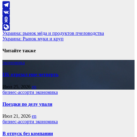
Telegram
VK
Odnoklassniki
Навигация
Украина: рынок мёда и продуктов пчеловодства
LiveJournal
Украина: Рынок муки и круп
по
записям
Читайте также
экономика
ЦБ отрезал еще четверть
Июл 25, 2026
en
бизнес-ассорти
экономика
Поездки по делу упали
Июл 21, 2026
en
бизнес-ассорти
экономика
В отпуск без компании