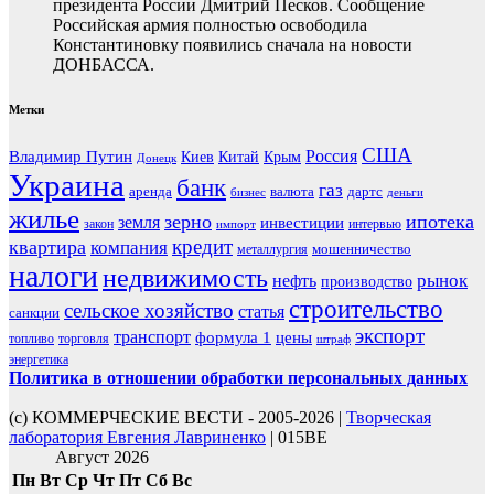
президента России Дмитрий Песков. Сообщение
Российская армия полностью освободила
Константиновку появились сначала на новости
ДОНБАССА.
Метки
США
Россия
Владимир Путин
Киев
Китай
Крым
Донецк
Украина
банк
газ
аренда
валюта
дартс
бизнес
деньги
жилье
зерно
ипотека
земля
инвестиции
закон
интервью
импорт
кредит
квартира
компания
мошенничество
металлургия
налоги
недвижимость
рынок
нефть
производство
строительство
сельское хозяйство
статья
санкции
экспорт
транспорт
формула 1
цены
топливо
торговля
штраф
энергетика
Политика в отношении обработки персональных данных
(с) КОММЕРЧЕСКИЕ ВЕСТИ - 2005-2026 |
Творческая
лаборатория Евгения Лавриненко
| 015BE
Август 2026
Пн
Вт
Ср
Чт
Пт
Сб
Вс