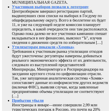
MUNИЦИПАЛЬНАЯ GAZЕТА.
Участников выборов позвали к лототрону
Центризбирком завершил регистрацию партий,
выдвинувших свои списки на выборах в Госдуму по
общефедеральному округу. Всего в бюллетене их будет
11, и уже на следующей неделе комиссия планирует
определить, в какой очередности они там расположатся.
Однако пока далеко не все участники кампании спешат
вкладываться в нее финансово, выяснил “Ъ”, изучив
сведения о движении средств по избирательным […]
Утилизаторам показали «Хомяка»
Требования к участникам рынка утилизации отходов
будут ужесточены: регуляторы намерены добиваться
реального экономического эффекта от их деятельности,
следовало из выступлений представителей
Минприроды, Минпромторга и Росприроднадзора на
заседании круглого стола по цифровизации отрасли.
Так, уже запущенная аналитическая система «Хомяк»
сопоставляет данные из информсистем других ведомств
(включая ФНС), выявляя случаи, когда заявленные
предприятиями объемы утилизации не соответствуют
[…]
Прибытия убыли
Иностранцы в январе—июне совершили 2,99 млн
туристических поездок в Россию, это почти на 20%