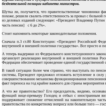
бездеятельной позиции кабинета министров.
Шутка ли, получается, что правительственные чиновники ф
похоже, решили свалить ответственность за провал с больной 
из деловых изданий следующее: «Президент Владимир Путин 
часть пенсии] с 6 до 2%».
Стоит напомнить некоторые законодательные положения.
Сначала п.3 ст.80 Конституции: «Президент Российской Фе
внутренней и внешней политики государства». Все просто и по
А теперь выдержки из Федерального конституционного закон
организует реализацию внутренней и внешней политики Росс
Федерации обеспечивает проведение единой государственной 
В такой ситуации более чем странно, что выступать по пен
системы, Президент предложил отложить вступление в силу р
совершенствованию механизма функционирования пенсионной с
факт переноса на год крайне важного для страны мероприятия г
А что же правительство? Его председатель, видимо, осозна
функций вице-премьеру Голодец и отбыл с иностранным виз
поддерживает снижение отчислений на накопительную часть
правительства по конкретному вопросу или больше того — го