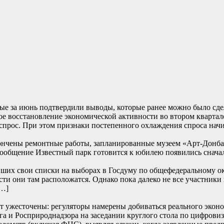
е за июнь подтвердили выводы, которые ранее можно было сде
е восстановление экономической активности во втором квартале
прос. При этом признаки постепенного охлаждения спроса начи
ончены ремонтные работы, запланированные музеем «Арт-Донбасс
… Сообщение Известный парк готовится к юбилею появились
их свои списки на выборах в Госдуму по общефедеральному окру
сти они там расположатся. Однако пока далеко не все участники
[…]
т ужесточены: регуляторы намерены добиваться реального эконом
и Росприроднадзора на заседании круглого стола по цифровиза