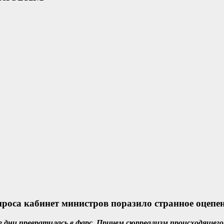
роса кабинет министров поразило странное оцепе
е дни превратилась в фарс. Причем сюрреализм происходящего