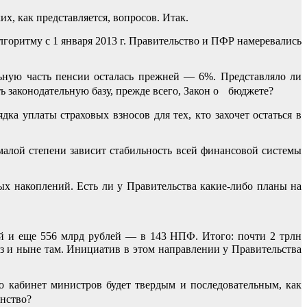
х, как представляется, вопросов. Итак.
лгоритму с 1 января 2013 г. Правительство и ПФР намеревались
ьную часть пенсии осталась прежней — 6%. Представляло ли
ь законодательную базу, прежде всего, Закон о бюджете?
а уплаты страховых взносов для тех, кто захочет остаться в
алой степени зависит стабильность всей финансовой системы
х накоплений. Есть ли у Правительства какие-либо планы на
й и еще 556 млрд рублей — в 143 НПФ. Итого: почти 2 трлн
з и ныне там. Инициатив в этом направлении у Правительства
то кабинет министров будет твердым и последовательным, как
анство?