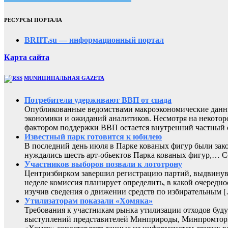
РЕСУРСЫ ПОРТАЛА
BRIIT.su — информационный портал
Карта сайта
MUNИЦИПАЛЬНАЯ GAZЕТА
Потребители удерживают ВВП от спада
Опубликованные ведомствами макроэкономические данны
экономики и ожиданий аналитиков. Несмотря на некоторо
фактором поддержки ВВП остается внутренний частный с
Известный парк готовится к юбилею
В последний день июля в Парке кованых фигур были зак
нуждались шесть арт-обьектов Парка кованых фигур,
Участников выборов позвали к лототрону
Центризбирком завершил регистрацию партий, выдвинувш
неделе комиссия планирует определить, в какой очередно
изучив сведения о движении средств по избирательным 
Утилизаторам показали «Хомяка»
Требования к участникам рынка утилизации отходов буду
выступлений представителей Минприроды, Минпромторга 