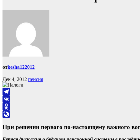
от
kesha122012
Дек 4, 2012
пенсия
Telegram
VK
Odnoklassniki
LiveJournal
При решении первого по-настоящему важного воп
Бурная дискуссия о будущем пенсионной системы в последни