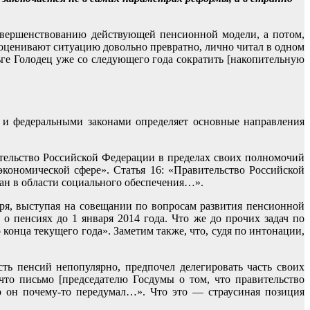
овершенствованию действующей пенсионной модели, а потом,
м оценивают ситуацию довольно превратно, лично читал в одном
е Голодец уже со следующего года сократить [накопительную
 и федеральными законами определяет основные направления
тельство Российской Федерации в пределах своих полномочий
кономической сфере». Статья 16: «Правительство Российской
ан в области социального обеспечения…».
ря, выступая на совещании по вопросам развития пенсионной
о пенсиях до 1 января 2014 года. Что же до прочих задач по
нца текущего года». Заметим также, что, судя по интонации,
ть пенсий непопулярно, предпочел делегировать часть своих
то письмо [председателю Госдумы о том, что правительство
о он почему-то передумал…». Что это — страусиная позиция