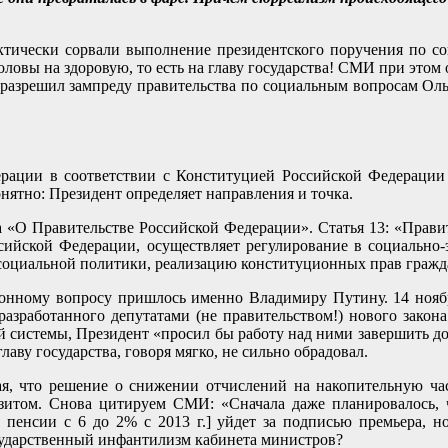
актически сорвали выполнение президентского поручения по с
головы на здоровую, то есть на главу государства! СМИ при это
разрешил зампреду правительства по социальным вопросам Ольг
дерации в соответствии с Конституцией Российской Федерации
нятно: Президент определяет направления и точка.
а «О Правительстве Российской Федерации». Статья 13: «Прави
ийской Федерации, осуществляет регулирование в социально-э
социальной политики, реализацию конституционных прав гражд
сионному вопросу пришлось именно Владимиру Путину. 14 нояб
азработанного депутатами (не правительством!) нового закона 
истемы, Президент «просил бы работу над ними завершить до ко
лаву государства, говоря мягко, не сильно обрадовал.
вая, что решение о снижении отчислений на накопительную час
итом. Снова цитируем СМИ: «Cначала даже планировалось, ч
 пенсии с 6 до 2% с 2013 г.] уйдет за подписью премьера, н
сударственный инфантилизм кабинета министров?