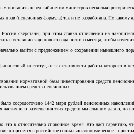
ым поставить перед кабинетом министров несколько риторически
 прав (пенсионная формула) так и не разработана. По какому а
 России сверстаны, при этом ставка отчислений на накопител
ть в оставшиеся до нового года полтора месяца, чтобы изменит
ачально выйти с предложением о сохранении нынешнего порядк
нансовый институт, от эффективности работы которого в нем
ствовании нормативной базы инвестирования средств пенсионны
спользованием средств пенсионных
 было сосредоточено 1442 млрд рублей пенсионных накоплени
я частичного размещения этих средств мы слышим давно, но во
о это в относительно спокойное время. Кто даст гарантию, ч
изис вторгнется в российское социально-экономическое простр