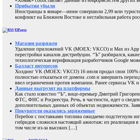
«Хомяк» сопоставляет данные из информсистем других в
Прибытия убыли
Иностранцы в январе—июне совершили 2,99 млн туристиче
конфликт на Ближнем Востоке и нестабильная работа
ElPages
Магазин разряжен
Удаление приложений VK (MOEX: VKCO) и Max из App Sto
перестройки каналов дистрибуции. “Ъ” разбирался, каки
технологическая верификация разработчиков Google може
Балласт интересов
Холдинг VK (MOEX: VKCO) 16 июля продал свои 100% в 
полностью отказаться от домена .com и завершить перехо
ввел ограничения против компании. Ранее сервисы VK 
Данные выгрузят на платформы
Как стало известно “Ъ”, вице-премьер Дмитрий Григоре
ФТС, ФНС и Росреестра. Речь, в частности, идет о све
дополнительных данных об объектах недвижимости. Заяв
Покупатели оказались заряженные
Перебои с поставками топлива ожидаемо подстегнули инт
гибридов сложился настоящий ажиотаж: их реализация в и
том числе из-за высоких […]