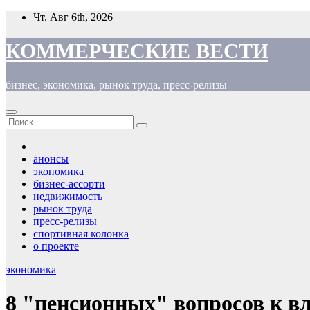
Перейти
Чт. Авг 6th, 2026
к
содержимому
КОММЕРЧЕСКИЕ ВЕСТИ
бизнес, экономика, рынок труда, пресс-релизы
анонсы
экономика
бизнес-ассорти
недвижимость
рынок труда
пресс-релизы
спортивная колонка
о проекте
экономика
8 "пенсионных" вопросов к в