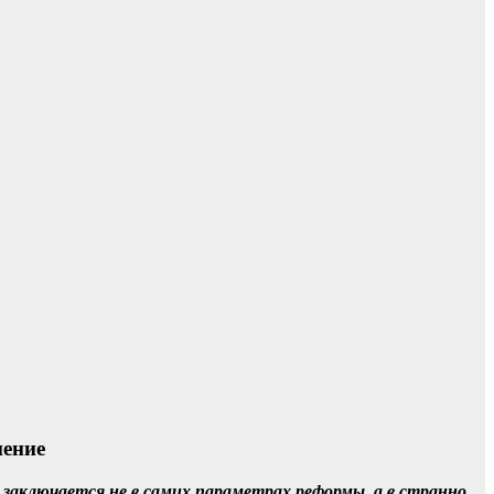
нение
 заключается не в самих параметрах реформы, а в странно