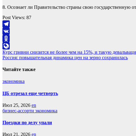
8. Осознает ли Правительство страны свою государственную от
Post Views:
87
Telegram
VK
Odnoklassniki
Навигация
Курс гривни снизится не более чем на 15%, и такую ​​девальва
LiveJournal
Россия: повышательная динамика цен на зерно сохранилась
по
записям
Читайте также
экономика
ЦБ отрезал еще четверть
Июл 25, 2026
en
бизнес-ассорти
экономика
Поездки по делу упали
Июл 21, 2026
en