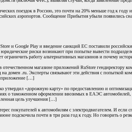
едомств (включая ФНС), выявляя случаи, когда заявленные пред
ских поездок в Россию, это почти на 20% меньше год к году и 
 российских аэропортов. Сообщение Прибытия убыли появили
re и Google Play и введение санкций ЕС поставили российски
е юридические риски возникают при попытке вывести подраздел
т ограничить работу альтернативных магазинов и почему истор
отечественном магазине приложений RuStore гендиректору ко
д на домен .ru. Эксперты связывают эти действия с попыткой к
и приложение […]
нко утвердил «дорожную карту» по предоставлению и оптимизац
дениях о таможенном оформлении ввозимых в ЕАЭС автомобилей,
ленная цель улучшения […]
ерес покупателей к автомобилям с электродвигателем. И если с
юне подскочила почти в три раза год к году. Но говорить о резк