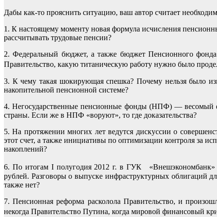
Дабы как-то прояснить ситуацию, ваш автор считает необходим
1. К настоящему моменту новая формула исчисления пенсионных
рассчитывать трудовые пенсии?
2. Федеральный бюджет, а также бюджет Пенсионного фонда
Правительство, какую титаническую работу нужно было продела
3. К чему такая шокирующая спешка? Почему нельзя было изн
накопительной пенсионной системе?
4. Негосударственные пенсионные фонды (НПФ) — весомый фи
страны. Если же в НПФ «воруют», то где доказательства?
5. На протяжении многих лет ведутся дискуссии о совершен
этот счет, а также инициативы по оптимизации контроля за и
накоплений?
6. По итогам I полугодия 2012 г. в ГУК «Внешэкономбанк»
рублей. Разговоры о выпуске инфраструктурных облигаций дл
также нет?
7. Пенсионная реформа расколола Правительство, и произошл
некогда Правительство Путина, когда мировой финансовый кр