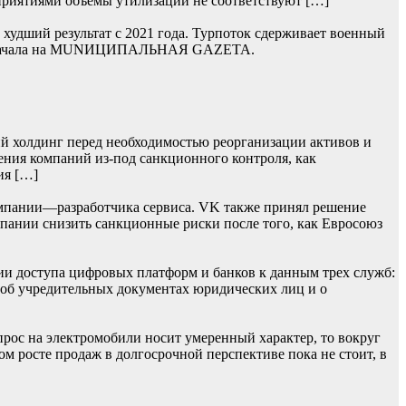
приятиями объемы утилизации не соответствуют […]
худший результат с 2021 года. Турпоток сдерживает военный
сь сначала на MUNИЦИПАЛЬНАЯ GAZЕТА.
й холдинг перед необходимостью реорганизации активов и
ения компаний из-под санкционного контроля, как
ия […]
мпании—разработчика сервиса. VK также принял решение
омпании снизить санкционные риски после того, как Евросоюз
ии доступа цифровых платформ и банков к данным трех служб:
 об учредительных документах юридических лиц и о
прос на электромобили носит умеренный характер, то вокруг
ом росте продаж в долгосрочной перспективе пока не стоит, в