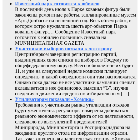
Известный парк готовится к юбилею
В последний день июля в Парке кованых фигур были
закончены ремонтные работы, запланированные музеем
«Арт-Донбасс» на нынешний год. Весь объем работ, в
котором остро нуждались шесть арт-обьектов Парка
кованых фигур,… Сообщение Известный парк
готовится к юбилею появились сначала на
MUNИЦИПАЛЬНАЯ GAZЕТА.
Участников выборов позвали к лототрону
Центризбирком завершил регистрацию партий,
выдвинувших свои списки на выборах в Госдуму по
общефедеральному округу. Всего в бюллетене их будет
11, и уже на следующей неделе комиссия планирует
определить, в какой очередности они там расположатся.
Однако пока далеко не все участники кампании спешат
вкладываться в нее финансово, выяснил “Ъ”, изучив
сведения о движении средств по избирательным […]
Утилизаторам показали «Хомяка»
Требования к участникам рынка утилизации отходов
будут ужесточены: регуляторы намерены добиваться
реального экономического эффекта от их деятельности,
следовало из выступлений представителей
Минприроды, Минпромторга и Росприроднадзора на
заседании круглого стола по цифровизации отрасли.
Так, уже запущенная аналитическая система «Хомяк»