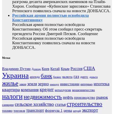
разгрома десанта американских наемников на Плайя-
Хирон. Сообщение «Кубинские зарисовки» Станислава
Ретинского появились сначала на новости ДОНБАССА.
Российская армия полностью освободила
Константиновку
Российская армия полностью освободила
Константиновку. Об этом сообщил пресс-секретарь
президента России Дмитрий Песков. Сообщение
Российская армия полностью освободила
Константиновку появились сначала на новости
ДОНБАССА.
Метки
США
Россия
Владимир Путин
Киев
Китай
Крым
Донецк
Украина
банк
газ
аренда
валюта
дартс
бизнес
деньги
жилье
зерно
ипотека
земля
инвестиции
закон
интервью
импорт
кредит
квартира
компания
мошенничество
металлургия
налоги
недвижимость
рынок
нефть
производство
строительство
сельское хозяйство
статья
санкции
экспорт
транспорт
формула 1
цены
топливо
торговля
штраф