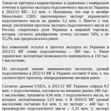
Также не претерпел корректировки в сравнении с ноябрьским
отчетом и прогноз экспорта подсолнечного масла из Украины
в 2012/13 МГ– 3,3 млн. т. Напомним, что еще в октябре
Минсельхоз США прогнозировал экспорт украинского
подсолнечного масла на уровне 3,2 млн. т. Вместе с тем,
ввиду увеличения прогноза экспорта подсолнечного масла из
России, сократилась доля Украины в мировой торговле,
которая, согласно декабрьскому отчету, составит 54%, а не
55,2%, как предполагалось ранее.
Без изменений остался и прогноз экспорта из Украины в
2012/13 МГ семян подсолнечника – 300 тыс. т. Ранее
украинские экспортные возможности оценивались в 150 тыс.
т маслосемян.
По последней оценке американских экспертов, урожай
подсолнечника в 2012/13 МГ в Украине составит 9 млн. т, что
соответствует прогнозу, обнародованному месяцем ранее.
Согласно данным USDA, в 2011/12 МГ Украина собрала 9,5
млн. т подсолнечника, поставила на внешние рынки 280 тыс.
т маслосемян, произвела 4,04 млн. т подсолнечного масла, из
которых экспортировала 3,23 млн. т. В 2010/11 МГ урожай
маслосемян составлял 8,4 млн. т, их экспорт – 440 тыс. т,
производство подсолнечного масла – 3,33 млн. т, экспорт