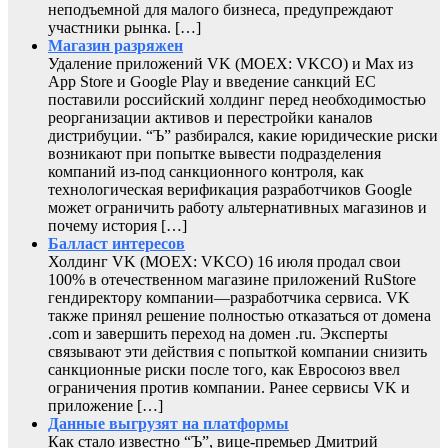
неподъемной для малого бизнеса, предупреждают
участники рынка. […]
Магазин разряжен
Удаление приложений VK (MOEX: VKCO) и Max из
App Store и Google Play и введение санкций ЕС
поставили российский холдинг перед необходимостью
реорганизации активов и перестройки каналов
дистрибуции. “Ъ” разбирался, какие юридические риски
возникают при попытке вывести подразделения
компаний из-под санкционного контроля, как
технологическая верификация разработчиков Google
может ограничить работу альтернативных магазинов и
почему история […]
Балласт интересов
Холдинг VK (MOEX: VKCO) 16 июля продал свои
100% в отечественном магазине приложений RuStore
гендиректору компании—разработчика сервиса. VK
также принял решение полностью отказаться от домена
.com и завершить переход на домен .ru. Эксперты
связывают эти действия с попыткой компании снизить
санкционные риски после того, как Евросоюз ввел
ограничения против компании. Ранее сервисы VK и
приложение […]
Данные выгрузят на платформы
Как стало известно “Ъ”, вице-премьер Дмитрий