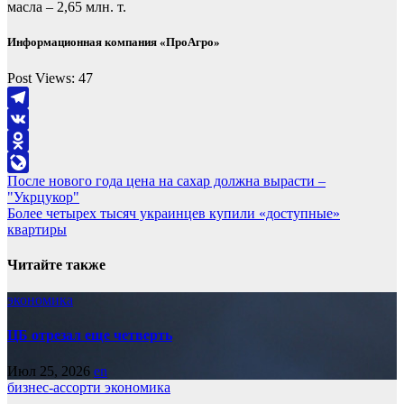
масла – 2,65 млн. т.
Информационная компания «ПроАгро»
Post Views:
47
Telegram
VK
Odnoklassniki
Навигация
После нового года цена на сахар должна вырасти –
LiveJournal
"Укрцукор"
по
Более четырех тысяч украинцев купили «доступные»
записям
квартиры
Читайте также
экономика
ЦБ отрезал еще четверть
Июл 25, 2026
en
бизнес-ассорти
экономика