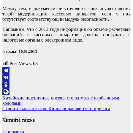
Между тем, в документе не уточняется срок осуществления
такой модернизации кассовых аппаратов, если у них
отсутствует соответствующий модуль безопасности.
Напомним, что с 2013 года информация об объеме расчетных
операций с кассовых аппаратов должна поступать в
налоговые органы в электронном виде.
focus.ua 10.01.2013
Post Views:
68
Telegram
VK
Odnoklassniki
Навигация
Китайские пшеничные посевы столкнутся с необычными
LiveJournal
холодами
по
Строительная отрасль Кипра оправляется от кризиса
записям
Читайте также
экономика