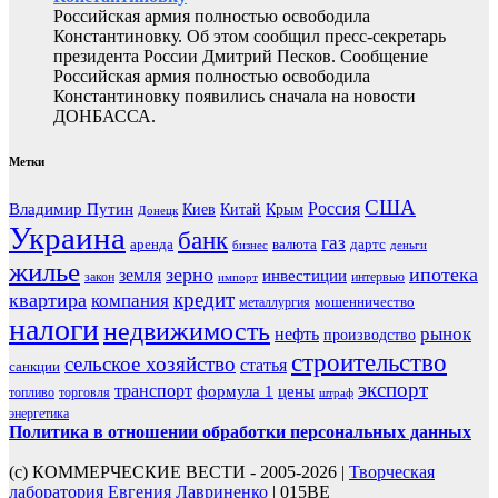
Российская армия полностью освободила
Константиновку. Об этом сообщил пресс-секретарь
президента России Дмитрий Песков. Сообщение
Российская армия полностью освободила
Константиновку появились сначала на новости
ДОНБАССА.
Метки
США
Россия
Владимир Путин
Киев
Китай
Крым
Донецк
Украина
банк
газ
аренда
валюта
дартс
бизнес
деньги
жилье
зерно
ипотека
земля
инвестиции
закон
интервью
импорт
кредит
квартира
компания
мошенничество
металлургия
налоги
недвижимость
рынок
нефть
производство
строительство
сельское хозяйство
статья
санкции
экспорт
транспорт
формула 1
цены
топливо
торговля
штраф
энергетика
Политика в отношении обработки персональных данных
(с) КОММЕРЧЕСКИЕ ВЕСТИ - 2005-2026 |
Творческая
лаборатория Евгения Лавриненко
| 015BE