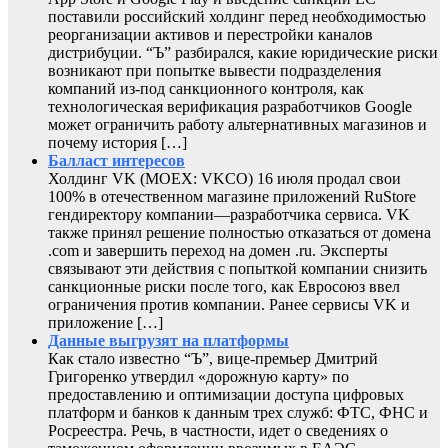
поставили российский холдинг перед необходимостью
реорганизации активов и перестройки каналов
дистрибуции. “Ъ” разбирался, какие юридические риски
возникают при попытке вывести подразделения
компаний из-под санкционного контроля, как
технологическая верификация разработчиков Google
может ограничить работу альтернативных магазинов и
почему история […]
Балласт интересов
Холдинг VK (MOEX: VKCO) 16 июля продал свои
100% в отечественном магазине приложений RuStore
гендиректору компании—разработчика сервиса. VK
также принял решение полностью отказаться от домена
.com и завершить переход на домен .ru. Эксперты
связывают эти действия с попыткой компании снизить
санкционные риски после того, как Евросоюз ввел
ограничения против компании. Ранее сервисы VK и
приложение […]
Данные выгрузят на платформы
Как стало известно “Ъ”, вице-премьер Дмитрий
Григоренко утвердил «дорожную карту» по
предоставлению и оптимизации доступа цифровых
платформ и банков к данным трех служб: ФТС, ФНС и
Росреестра. Речь, в частности, идет о сведениях о