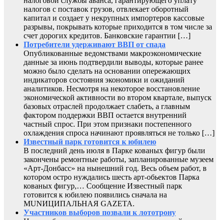
налоговой службы аванса, гарантирующего уплату
налогов с поставок грузов, отвлекает оборотный
капитал и создает у некрупных импортеров кассовые
разрывы, покрывать которые приходится в том числе за
счет дорогих кредитов. Банковские гарантии […]
Потребители удерживают ВВП от спада
Опубликованные ведомствами макроэкономические
данные за июнь подтвердили выводы, которые ранее
можно было сделать на основании опережающих
индикаторов состояния экономики и ожиданий
аналитиков. Несмотря на некоторое восстановление
экономической активности во втором квартале, выпуск
базовых отраслей продолжает слабеть, а главным
фактором поддержки ВВП остается внутренний
частный спрос. При этом признаки постепенного
охлаждения спроса начинают проявляться не только […]
Известный парк готовится к юбилею
В последний день июля в Парке кованых фигур были
закончены ремонтные работы, запланированные музеем
«Арт-Донбасс» на нынешний год. Весь объем работ, в
котором остро нуждались шесть арт-обьектов Парка
кованых фигур,… Сообщение Известный парк
готовится к юбилею появились сначала на
MUNИЦИПАЛЬНАЯ GAZЕТА.
Участников выборов позвали к лототрону