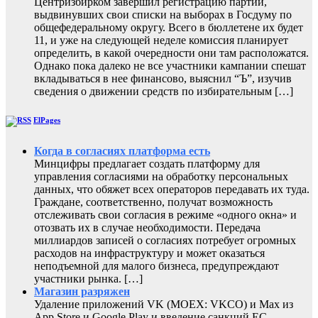
Центризбирком завершил регистрацию партий,
выдвинувших свои списки на выборах в Госдуму по
общефедеральному округу. Всего в бюллетене их будет
11, и уже на следующей неделе комиссия планирует
определить, в какой очередности они там расположатся.
Однако пока далеко не все участники кампании спешат
вкладываться в нее финансово, выяснил “Ъ”, изучив
сведения о движении средств по избирательным […]
ElPages
Когда в согласиях платформа есть
Минцифры предлагает создать платформу для
управления согласиями на обработку персональных
данных, что обяжет всех операторов передавать их туда.
Граждане, соответственно, получат возможность
отслеживать свои согласия в режиме «одного окна» и
отозвать их в случае необходимости. Передача
миллиардов записей о согласиях потребует огромных
расходов на инфраструктуру и может оказаться
неподъемной для малого бизнеса, предупреждают
участники рынка. […]
Магазин разряжен
Удаление приложений VK (MOEX: VKCO) и Max из
App Store и Google Play и введение санкций ЕС