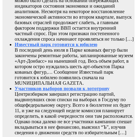
можно было сделать на основании опережающих
индикаторов состояния экономики и ожиданий
аналитиков. Несмотря на некоторое восстановление
экономической активности во втором квартале, выпуск
базовых отраслей продолжает слабеть, а главным
фактором поддержки ВВП остается внутренний
частный спрос. При этом признаки постепенного
охлаждения спроса начинают проявляться не только […]
Известный парк готовится к юбилею
В последний день июля в Парке кованых фигур были
закончены ремонтные работы, запланированные музеем
«Арт-Донбасс» на нынешний год. Весь объем работ, в
котором остро нуждались шесть арт-обьектов Парка
кованых фигур,… Сообщение Известный парк
готовится к юбилею появились сначала на
MUNИЦИПАЛЬНАЯ GAZЕТА.
Участников выборов позвали к лототрону
Центризбирком завершил регистрацию партий,
выдвинувших свои списки на выборах в Госдуму по
общефедеральному округу. Всего в бюллетене их будет
11, и уже на следующей неделе комиссия планирует
определить, в какой очередности они там расположатся.
Однако пока далеко не все участники кампании спешат
вкладываться в нее финансово, выяснил “Ъ”, изучив
сведения о движении средств по избирательным […]