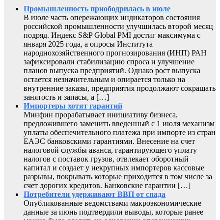
Промышленность приободрилась в июле
В июле часть опережающих индикаторов состояния
российской промышленности улучшилась второй месяц
подряд. Индекс S&P Global PMI достиг максимума с
января 2025 года, а опросы Института
народнохозяйственного прогнозирования (ИНП) РАН
зафиксировали стабилизацию спроса и улучшение
планов выпуска предприятий. Однако рост выпуска
остается незначительным и опирается только на
внутренние заказы, предприятия продолжают сокращать
занятость и запасы, а […]
Импортеры хотят гарантий
Минфин прорабатывает инициативу бизнеса,
предложившего заменить введенный с 1 июля механизм
уплаты обеспечительного платежа при импорте из стран
ЕАЭС банковскими гарантиями. Внесение на счет
налоговой службы аванса, гарантирующего уплату
налогов с поставок грузов, отвлекает оборотный
капитал и создает у некрупных импортеров кассовые
разрывы, покрывать которые приходится в том числе за
счет дорогих кредитов. Банковские гарантии […]
Потребители удерживают ВВП от спада
Опубликованные ведомствами макроэкономические
данные за июнь подтвердили выводы, которые ранее