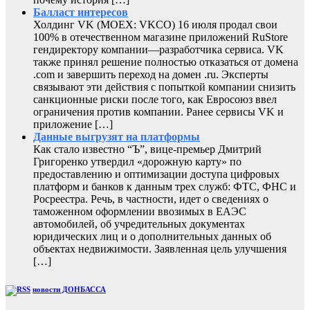
Балласт интересов
Холдинг VK (MOEX: VKCO) 16 июля продал свои
100% в отечественном магазине приложений RuStore
гендиректору компании—разработчика сервиса. VK
также принял решение полностью отказаться от домена
.com и завершить переход на домен .ru. Эксперты
связывают эти действия с попыткой компании снизить
санкционные риски после того, как Евросоюз ввел
ограничения против компании. Ранее сервисы VK и
приложение […]
Данные выгрузят на платформы
Как стало известно “Ъ”, вице-премьер Дмитрий
Григоренко утвердил «дорожную карту» по
предоставлению и оптимизации доступа цифровых
платформ и банков к данным трех служб: ФТС, ФНС и
Росреестра. Речь, в частности, идет о сведениях о
таможенном оформлении ввозимых в ЕАЭС
автомобилей, об учредительных документах
юридических лиц и о дополнительных данных об
объектах недвижимости. Заявленная цель улучшения
[…]
новости ДОНБАССА