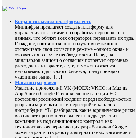
ElPages
Когда в согласиях платформа есть
Минцифры предлагает создать платформу для
управления согласиями на обработку персональных
данных, что обяжет всех операторов передавать их туда.
Граждане, соответственно, получат возможность
отслеживать свои согласия в режиме «одного окна» и
отозвать их в случае необходимости. Передача
миллиардов записей о согласиях потребует огромных
расходов на инфраструктуру и может оказаться
неподъемной для малого бизнеса, предупреждают
участники рынка. […]
Магазин разряжен
Удаление приложений VK (MOEX: VKCO) и Max из
App Store и Google Play и введение санкций ЕС
поставили российский холдинг перед необходимостью
реорганизации активов и перестройки каналов
дистрибуции. “Ъ” разбирался, какие юридические риски
возникают при попытке вывести подразделения
компаний из-под санкционного контроля, как
технологическая верификация разработчиков Google
может ограничить работу альтернативных магазинов и
почему история […]