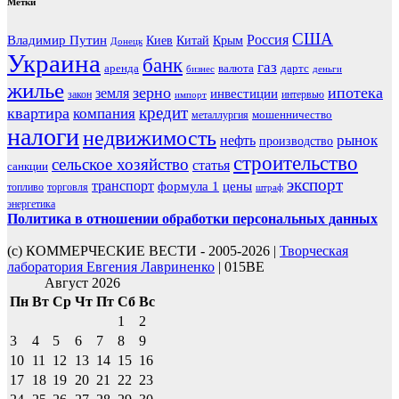
Метки
США
Россия
Владимир Путин
Киев
Китай
Крым
Донецк
Украина
банк
газ
аренда
валюта
дартс
бизнес
деньги
жилье
зерно
ипотека
земля
инвестиции
закон
интервью
импорт
кредит
квартира
компания
мошенничество
металлургия
налоги
недвижимость
рынок
нефть
производство
строительство
сельское хозяйство
статья
санкции
экспорт
транспорт
формула 1
цены
топливо
торговля
штраф
энергетика
Политика в отношении обработки персональных данных
(с) КОММЕРЧЕСКИЕ ВЕСТИ - 2005-2026 |
Творческая
лаборатория Евгения Лавриненко
| 015BE
Август 2026
Пн
Вт
Ср
Чт
Пт
Сб
Вс
1
2
3
4
5
6
7
8
9
10
11
12
13
14
15
16
17
18
19
20
21
22
23