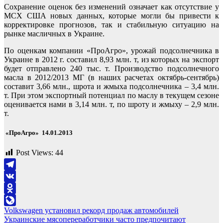
Сохранение оценок без изменений означает как отсутствие у
МСХ США новых данных, которые могли бы привести к
корректировке прогнозов, так и стабильную ситуацию на
рынке масличных в Украине.
По оценкам компании «ПроАгро», урожай подсолнечника в
Украине в 2012 г. составил 8,93 млн. т, из которых на экспорт
будет отправлено 240 тыс. т. Производство подсолнечного
масла в 2012/2013 МГ (в наших расчетах октябрь-сентябрь)
составит 3,66 млн., шрота и жмыха подсолнечника – 3,4 млн.
т. При этом экспортный потенциал по маслу в текущем сезоне
оценивается нами в 3,14 млн. т, по шроту и жмыху – 2,9 млн.
т.
«ПроАгро» 14.01.2013
Post Views:
44
Telegram
VK
Odnoklassniki
Навигация
Volkswagen установил рекорд продаж автомобилей
LiveJournal
Украинские мясопереработчики часто предпочитают