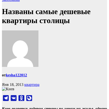
Названы самые дешевые
квартиры столицы
от
kesha122012
Янв 18, 2013
квартира
Telegram
VK
Odnoklassniki
LiveJournal
Киев является лидером страны по ценам на жилье, однако