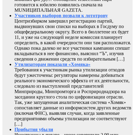
готовится к юбилею появились сначала на
MUNИЦИПАЛЬНАЯ GAZЕТА.
Участников выборов позвали к лототрону
Центризбирком завершил регистрацию партий,
выдвинувших свои списки на выборах в Госдуму по
общефедеральному округу. Всего в бюллетене их будет
11, и уже на следующей неделе комиссия планирует
определить, в какой очередности они там расположатся.
Однако пока далеко не все участники кампании спешат
вкладываться в нее финансово, выяснил “Ъ”, изучив
сведения о движении средств по избирательным […]
Утилизаторам показали «Хомяка»
Требования к участникам рынка утилизации отходов
будут ужесточены: регуляторы намерены добиваться
реального экономического эффекта от их деятельности,
следовало из выступлений представителей
Минприроды, Минпромторга и Росприроднадзора на
заседании круглого стола по цифровизации отрасли.
Так, уже запущенная аналитическая система «Хомяк»
сопоставляет данные из информсистем других ведомств
(включая ФНС), выявляя случаи, когда заявленные
предприятиями объемы утилизации не соответствуют
[…]
Прибытия убыли
Иностранцы в январе—июне совершили 2,99 млн