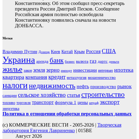
Константиновку. Об этом сообщил пресс-секретарь
президента России Дмитрий Песков. Сообщение
Российская армия полностью освободила
Константиновку появились сначала на новости
ДОНБАССА.
Метки
США
Россия
Владимир Путин
Киев
Китай
Крым
Донецк
Украина
банк
газ
аренда
валюта
дартс
бизнес
деньги
жилье
зерно
ипотека
земля
инвестиции
закон
интервью
импорт
кредит
квартира
компания
мошенничество
металлургия
налоги
недвижимость
рынок
нефть
производство
строительство
сельское хозяйство
статья
санкции
экспорт
транспорт
формула 1
цены
топливо
торговля
штраф
энергетика
Политика в отношении обработки персональных данных
(с) КОММЕРЧЕСКИЕ ВЕСТИ - 2005-2026 |
Творческая
лаборатория Евгения Лавриненко
| 015BE
Август 2026