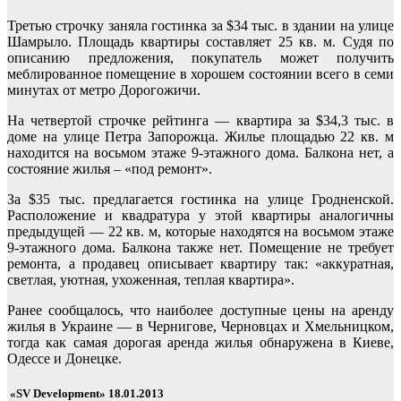
Третью строчку заняла гостинка за $34 тыс. в здании на улице
Шамрыло. Площадь квартиры составляет 25 кв. м. Судя по
описанию предложения, покупатель может получить
меблированное помещение в хорошем состоянии всего в семи
минутах от метро Дорогожичи.
На четвертой строчке рейтинга — квартира за $34,3 тыс. в
доме на улице Петра Запорожца. Жилье площадью 22 кв. м
находится на восьмом этаже 9-этажного дома. Балкона нет, а
состояние жилья – «под ремонт».
За $35 тыс. предлагается гостинка на улице Гродненской.
Расположение и квадратура у этой квартиры аналогичны
предыдущей — 22 кв. м, которые находятся на восьмом этаже
9-этажного дома. Балкона также нет. Помещение не требует
ремонта, а продавец описывает квартиру так: «аккуратная,
светлая, уютная, ухоженная, теплая квартира».
Ранее сообщалось, что наиболее доступные цены на аренду
жилья в Украине — в Чернигове, Черновцах и Хмельницком,
тогда как самая дорогая аренда жилья обнаружена в Киеве,
Одессе и Донецке.
«SV Development» 18.01.2013