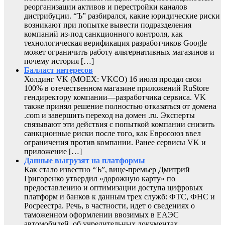
реорганизации активов и перестройки каналов
дистрибуции. “Ъ” разбирался, какие юридические риски
возникают при попытке вывести подразделения
компаний из-под санкционного контроля, как
технологическая верификация разработчиков Google
может ограничить работу альтернативных магазинов и
почему история […]
Балласт интересов
Холдинг VK (MOEX: VKCO) 16 июля продал свои
100% в отечественном магазине приложений RuStore
гендиректору компании—разработчика сервиса. VK
также принял решение полностью отказаться от домена
.com и завершить переход на домен .ru. Эксперты
связывают эти действия с попыткой компании снизить
санкционные риски после того, как Евросоюз ввел
ограничения против компании. Ранее сервисы VK и
приложение […]
Данные выгрузят на платформы
Как стало известно “Ъ”, вице-премьер Дмитрий
Григоренко утвердил «дорожную карту» по
предоставлению и оптимизации доступа цифровых
платформ и банков к данным трех служб: ФТС, ФНС и
Росреестра. Речь, в частности, идет о сведениях о
таможенном оформлении ввозимых в ЕАЭС
автомобилей, об учредительных документах