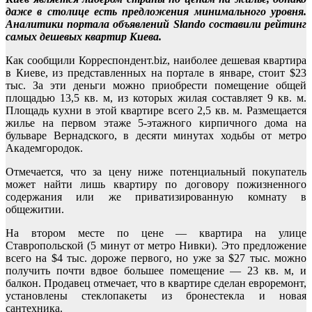
даже в столице есть предложения минимального уровня.
Аналитики портала объявлений Slando составили рейтинг
самых дешевых квартир Киева.
Как сообщили Корреспондент.biz, наиболее дешевая квартира
в Киеве, из представленных на портале в январе, стоит $23
тыс. За эти деньги можно приобрести помещение общей
площадью 13,5 кв. м, из которых жилая составляет 9 кв. м.
Площадь кухни в этой квартире всего 2,5 кв. м. Размещается
жилье на первом этаже 5-этажного кирпичного дома на
бульваре Вернадского, в десяти минутах ходьбы от метро
Академгородок.
Отмечается, что за цену ниже потенциальный покупатель
может найти лишь квартиру по договору пожизненного
содержания или же приватизированную комнату в
общежитии.
На втором месте по цене — квартира на улице
Ставропольской (5 минут от метро Нивки). Это предложение
всего на $4 тыс. дороже первого, но уже за $27 тыс. можно
получить почти вдвое большее помещение — 23 кв. м, и
балкон. Продавец отмечает, что в квартире сделан евроремонт,
установлены стеклопакеты из бронестекла и новая
сантехника.