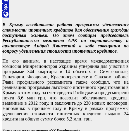
VK
Odnoklassniki
LiveJournal
В Крыму возобновлена работа программы удешевления
стоимости ипотечных кредитов для обеспечения граждан
доступным жильем. Об этом сообщил председатель
Республиканского комитета АРК по строительству и
архитектуре Андрей Ляшевский в ходе совещания по
вопросу удешевления стоимости ипотечных кредитов.
По его данным, в настоящее время межведомственная
комиссия Минрегионстроя Украины утвердила для участия в
программе 344 квартиры в 14 объектах в Симферополе,
Евпатории, Феодосии, Красноперекопске и Сакском районе.
Глава профильного рескомитета также сообщил, что на
реализацию программы льготного ипотечного кредитования в
Крыму в этом году за счет средств Госбюджета предусмотрено
почти 8,6 млн грн, что позволит обслуживать кредиты,
выданные в 2012 году, и заключить до 230 новых договоров.
Напомним: в прошлом году в Крыму в рамках программы
удешевления стоимости ипотечных кредитов выдано 24
кредита на общую сумму более 5,2 млн. грн.
Консалтинговая компания «SV Development»