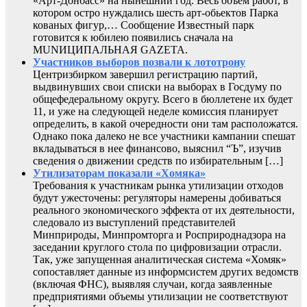
«Арт-Донбасс» на нынешний год. Весь объем работ, в
котором остро нуждались шесть арт-обьектов Парка
кованых фигур,… Сообщение Известный парк
готовится к юбилею появились сначала на
MUNИЦИПАЛЬНАЯ GAZЕТА.
Участников выборов позвали к лототрону
Центризбирком завершил регистрацию партий,
выдвинувших свои списки на выборах в Госдуму по
общефедеральному округу. Всего в бюллетене их будет
11, и уже на следующей неделе комиссия планирует
определить, в какой очередности они там расположатся.
Однако пока далеко не все участники кампании спешат
вкладываться в нее финансово, выяснил “Ъ”, изучив
сведения о движении средств по избирательным […]
Утилизаторам показали «Хомяка»
Требования к участникам рынка утилизации отходов
будут ужесточены: регуляторы намерены добиваться
реального экономического эффекта от их деятельности,
следовало из выступлений представителей
Минприроды, Минпромторга и Росприроднадзора на
заседании круглого стола по цифровизации отрасли.
Так, уже запущенная аналитическая система «Хомяк»
сопоставляет данные из информсистем других ведомств
(включая ФНС), выявляя случаи, когда заявленные
предприятиями объемы утилизации не соответствуют