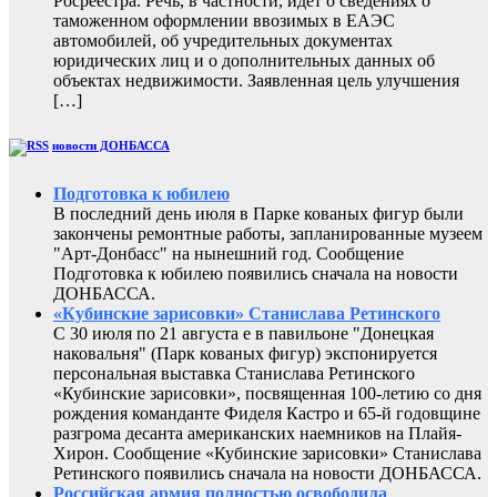
Росреестра. Речь, в частности, идет о сведениях о
таможенном оформлении ввозимых в ЕАЭС
автомобилей, об учредительных документах
юридических лиц и о дополнительных данных об
объектах недвижимости. Заявленная цель улучшения
[…]
новости ДОНБАССА
Подготовка к юбилею
В последний день июля в Парке кованых фигур были
закончены ремонтные работы, запланированные музеем
"Арт-Донбасс" на нынешний год. Сообщение
Подготовка к юбилею появились сначала на новости
ДОНБАССА.
«Кубинские зарисовки» Станислава Ретинского
С 30 июля по 21 августа е в павильоне "Донецкая
наковальня" (Парк кованых фигур) экспонируется
персональная выставка Станислава Ретинского
«Кубинские зарисовки», посвященная 100-летию со дня
рождения команданте Фиделя Кастро и 65-й годовщине
разгрома десанта американских наемников на Плайя-
Хирон. Сообщение «Кубинские зарисовки» Станислава
Ретинского появились сначала на новости ДОНБАССА.
Российская армия полностью освободила