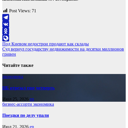
Post Views:
71
Telegram
VK
Odnoklassniki
Навигация
Под Киевом недострои продают как склады
LiveJournal
Суд вернул государству недвижимости на десятки миллионов
по
гривен
записям
Читайте также
экономика
ЦБ отрезал еще четверть
Июл 25, 2026
en
бизнес-ассорти
экономика
Поездки по делу упали
Июл 21, 2026
en