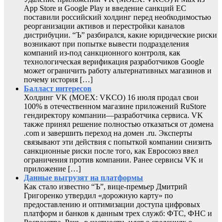
App Store и Google Play и введение санкций ЕС
поставили российский холдинг перед необходимостью
реорганизации активов и перестройки каналов
дистрибуции. “Ъ” разбирался, какие юридические риски
возникают при попытке вывести подразделения
компаний из-под санкционного контроля, как
технологическая верификация разработчиков Google
может ограничить работу альтернативных магазинов и
почему история […]
Балласт интересов
Холдинг VK (MOEX: VKCO) 16 июля продал свои
100% в отечественном магазине приложений RuStore
гендиректору компании—разработчика сервиса. VK
также принял решение полностью отказаться от домена
.com и завершить переход на домен .ru. Эксперты
связывают эти действия с попыткой компании снизить
санкционные риски после того, как Евросоюз ввел
ограничения против компании. Ранее сервисы VK и
приложение […]
Данные выгрузят на платформы
Как стало известно “Ъ”, вице-премьер Дмитрий
Григоренко утвердил «дорожную карту» по
предоставлению и оптимизации доступа цифровых
платформ и банков к данным трех служб: ФТС, ФНС и