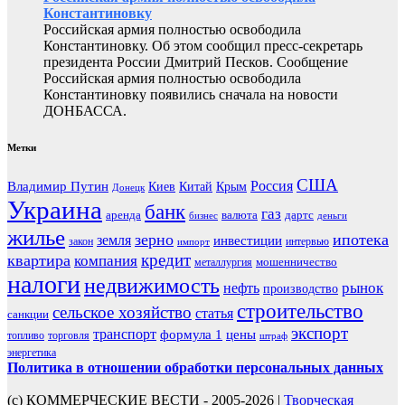
Константиновку
Российская армия полностью освободила
Константиновку. Об этом сообщил пресс-секретарь
президента России Дмитрий Песков. Сообщение
Российская армия полностью освободила
Константиновку появились сначала на новости
ДОНБАССА.
Метки
США
Россия
Владимир Путин
Киев
Китай
Крым
Донецк
Украина
банк
газ
аренда
валюта
дартс
бизнес
деньги
жилье
зерно
ипотека
земля
инвестиции
закон
интервью
импорт
кредит
квартира
компания
мошенничество
металлургия
налоги
недвижимость
рынок
нефть
производство
строительство
сельское хозяйство
статья
санкции
экспорт
транспорт
формула 1
цены
топливо
торговля
штраф
энергетика
Политика в отношении обработки персональных данных
(с) КОММЕРЧЕСКИЕ ВЕСТИ - 2005-2026 |
Творческая