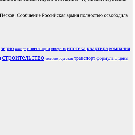
 Песков. Сообщение Российская армия полностью освободила
зерно
ипотека
квартира
компания
инвестиции
интервью
импорт
строительство
я
транспорт
формула 1
цены
топливо
торговля