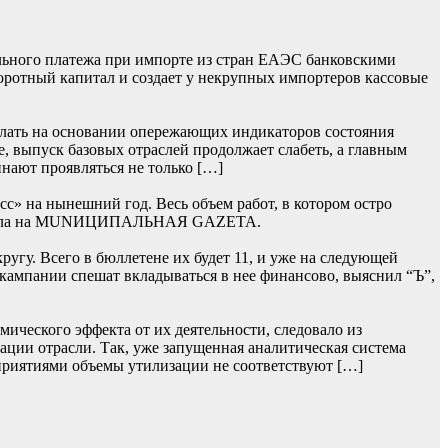
льного платежа при импорте из стран ЕАЭС банковскими
боротный капитал и создает у некрупных импортеров кассовые
лать на основании опережающих индикаторов состояния
, выпуск базовых отраслей продолжает слабеть, а главным
нают проявляться не только […]
» на нынешний год. Весь объем работ, в котором остро
 сначала на MUNИЦИПАЛЬНАЯ GAZЕТА.
гу. Всего в бюллетене их будет 11, и уже на следующей
 кампании спешат вкладываться в нее финансово, выяснил “Ъ”,
ического эффекта от их деятельности, следовало из
ции отрасли. Так, уже запущенная аналитическая система
приятиями объемы утилизации не соответствуют […]