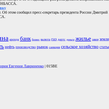
ДОНБАССА.
овку
. Об этом сообщил пресс-секретарь президента России Дмитрий
СА.
ина
жилье
банк
газ
земля
аренда
валюта
дартс
бизнес
закон
деньги
ть
сельское хозяйство
рынок
нефть
стать
производство
санкции
тория Евгения Лавриненко
| 015BE