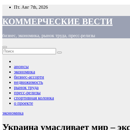
Перейти
Пт. Авг 7th, 2026
к
содержимому
КОММЕРЧЕСКИЕ ВЕСТИ
бизнес, экономика, рынок труда, пресс-релизы
анонсы
экономика
бизнес-ассорти
недвижимость
рынок труда
пресс-релизы
спортивная колонка
о проекте
экономика
Украина умасливает мир – эк