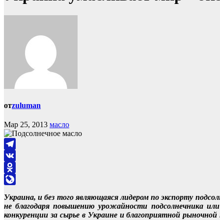
от
zuluman
Мар 25, 2013
масло
Telegram
VK
Odnoklassniki
LiveJournal
Украина, и без того являющаяся лидером по экспорту подсол
не благодаря повышению урожайности подсолнечника или 
конкуренции за сырье в Украине и благоприятной рыночной