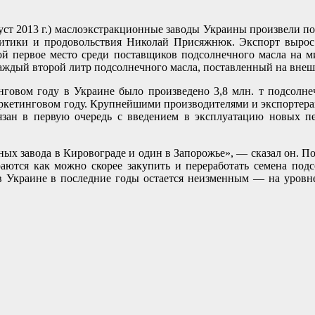
вгуст 2013 г.) маслоэкстракционные заводы Украины произвели п
итики и продовольствия Николай Присяжнюк. Экспорт вырос н
ой первое место среди поставщиков подсолнечного масла на м
аждый второй литр подсолнечного масла, поставленный на внеш
говом году в Украине было произведено 3,8 млн. т подсолнеч
маркетинговом году. Крупнейшими производителями и экспортерам
вязан в первую очередь с введением в эксплуатацию новых 
ых завода в Кировограде и один в Запорожье», — сказал он. По 
раются как можно скорее закупить и переработать семена под
в Украине в последние годы остается неизменным — на уровне 