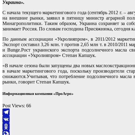
Украина».
С начала текущего маркетингового года (сентябрь 2012 г. – а
на внешние рынки, заявил в пятницу министр аграрной пол
Минагрополитики. Таким образом, Украина сохраняет за соб
занимает Россия. По словам господина Присяжнюка, сегодня к
По данным ассоциации «Укролияпром», в 2011/2012 маркетин
Экспорт составил 3,26 млн. т против 2,65 млн т. в 2010/2011 
и Bunge.Рост украинского экспорта подсолнечного масла с
ассоциации «Укролияпром» Степан Капшук.
«В начале сезона были запущены два новых маслоэкстракционн
в начале маркетингового года, поскольку производители ста
снижаются.Учитывая, что потребление подсолнечного масла 
рынки, говорит Степан Капшук.
Информационная компания «ПроАгро»
Post Views:
66
Telegram
VK
Odnoklassniki