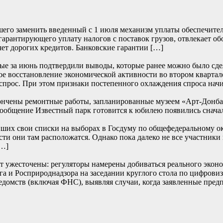
его заменить введенный с 1 июля механизм уплаты обеспечите
 гарантирующего уплату налогов с поставок грузов, отвлекает о
чет дорогих кредитов. Банковские гарантии […]
е за июнь подтвердили выводы, которые ранее можно было сде
е восстановление экономической активности во втором квартале
прос. При этом признаки постепенного охлаждения спроса начи
ончены ремонтные работы, запланированные музеем «Арт-Донбасс
… Сообщение Известный парк готовится к юбилею появились
их свои списки на выборах в Госдуму по общефедеральному окру
сти они там расположатся. Однако пока далеко не все участники
[…]
т ужесточены: регуляторы намерены добиваться реального эконом
и Росприроднадзора на заседании круглого стола по цифровиза
едомств (включая ФНС), выявляя случаи, когда заявленные пред