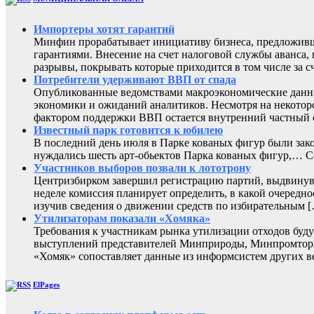
Импортеры хотят гарантий
Минфин прорабатывает инициативу бизнеса, предложивш
гарантиями. Внесение на счет налоговой службы аванса,
разрывы, покрывать которые приходится в том числе за с
Потребители удерживают ВВП от спада
Опубликованные ведомствами макроэкономические данны
экономики и ожиданий аналитиков. Несмотря на некоторо
фактором поддержки ВВП остается внутренний частный с
Известный парк готовится к юбилею
В последний день июля в Парке кованых фигур были зак
нуждались шесть арт-обьектов Парка кованых фигур,
Участников выборов позвали к лототрону
Центризбирком завершил регистрацию партий, выдвинувш
неделе комиссия планирует определить, в какой очередно
изучив сведения о движении средств по избирательным 
Утилизаторам показали «Хомяка»
Требования к участникам рынка утилизации отходов буду
выступлений представителей Минприроды, Минпромторга 
«Хомяк» сопоставляет данные из информсистем других в
ElPages