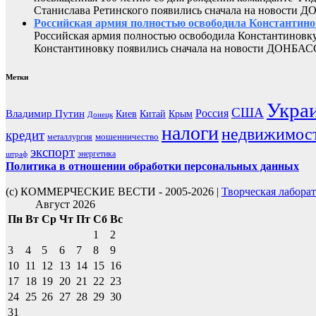
Станислава Ретинского появились сначала на новости 
Российская армия полностью освободила Константин
Российская армия полностью освободила Константиновку
Константиновку появились сначала на новости ДОНБАС
Метки
Укра
США
Россия
Владимир Путин
Киев
Китай
Крым
Донецк
налоги
недвижимос
кредит
мошенничество
металлургия
экспорт
энергетика
штраф
Политика в отношении обработки персональных данных
(с) КОММЕРЧЕСКИЕ ВЕСТИ - 2005-2026 |
Творческая лабора
Август 2026
Пн
Вт
Ср
Чт
Пт
Сб
Вс
1
2
3
4
5
6
7
8
9
10
11
12
13
14
15
16
17
18
19
20
21
22
23
24
25
26
27
28
29
30
31