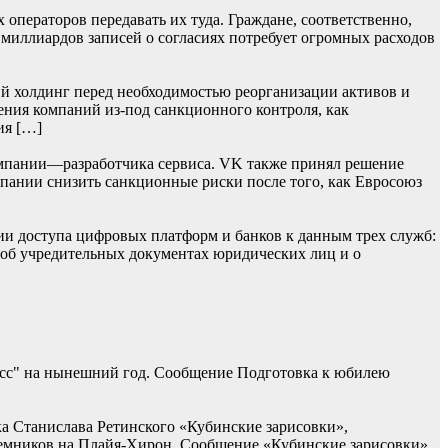
операторов передавать их туда. Граждане, соответственно,
 миллиардов записей о согласиях потребует огромных расходов
й холдинг перед необходимостью реорганизации активов и
ения компаний из-под санкционного контроля, как
ия […]
мпании—разработчика сервиса. VK также принял решение
омпании снизить санкционные риски после того, как Евросоюз
ии доступа цифровых платформ и банков к данным трех служб:
 об учредительных документах юридических лиц и о
асс" на нынешний год. Сообщение Подготовка к юбилею
ка Станислава Ретинского «Кубинские зарисовки»,
наемников на Плайя-Хирон. Сообщение «Кубинские зарисовки»