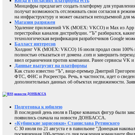
Когда в согласиях платформа есть
Минцифры предлагает создать платформу для управления 
получат возможность отслеживать свои согласия в режиме
на инфраструктуру и может оказаться неподъемной для м
Магазин разряжен
Удаление приложений VK (MOEX: VKCO) и Max из App Sto
перестройки каналов дистрибуции. “Ъ” разбирался, каки
технологическая верификация разработчиков Google може
Балласт интересов
Холдинг VK (MOEX: VKCO) 16 июля продал свои 100% в 
полностью отказаться от домена .com и завершить перехо
ввел ограничения против компании. Ранее сервисы VK 
Данные выгрузят на платформы
Как стало известно “Ъ”, вице-премьер Дмитрий Григоре
ФТС, ФНС и Росреестра. Речь, в частности, идет о све
дополнительных данных об объектах недвижимости. Заяв
новости ДОНБАССА
Подготовка к юбилею
В последний день июля в Парке кованых фигур были за
появились сначала на новости ДОНБАССА.
«Кубинские зарисовки» Станислава Ретинского
С 30 июля по 21 августа е в павильоне "Донецкая наков
посвященная 100-летию со дня рождения команданте Фид