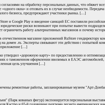
согласиями на обработку персональных данных, что обяжет всех 
 «одного окна» и отозвать их в случае необходимости. Передача
алого бизнеса, предупреждают участники рынка. […]
re и Google Play и введение санкций ЕС поставили российски
е юридические риски возникают при попытке вывести подраздел
т ограничить работу альтернативных магазинов и почему истор
отечественном магазине приложений RuStore гендиректору ко
д на домен .ru. Эксперты связывают эти действия с попыткой к
и приложение […]
нко утвердил «дорожную карту» по предоставлению и оптимизац
дениях о таможенном оформлении ввозимых в ЕАЭС автомобилей,
ленная цель улучшения […]
кончены ремонтные работы, запланированные музеем "Арт-Донб
альня" (Парк кованых фигур) экспонируется персональная выстав
еля Кастро и 65-й годовщине разгрома десанта американских 