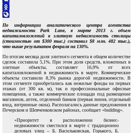
VK
Odnoklassniki
LiveJournal
По информации аналитического центра агентства
недвижимости Park Lane, в марте 2013 г. объем
капиталовложений в элитную недвижимость столицы
(стоимостью от $300 тыс.) составил $8 млн. 482 тыс.),
что выше результатов февраля на 130%.
По итогам месяца доля элитного сегмента в общем количестве
сделок составила 5,1%. При этом доля средств, вложенных в
элитные объекты, составляет 16,9% от всех
капиталовложений в недвижимость в марте. Коммерческие
объекты составили 8,3% рынка дорогой недвижимости. В
этом сегменте приобретались как нежилые фонды на первых
этажах (от 300 кв. м), так и профессиональные офисные
помещения, а также коммерческие площади под размещение
магазинов, аптек, отделений банков (первая линия, отдельный
вход, витринные окна). Располагались данные предложения в
Печерском и Шевченковском районах, сообщает «building».
«Приоритет в расположении бизнес-
недвижимости сместился в марте с традиционно
деловых улиц – Б. Васильковская, Горького, Б.