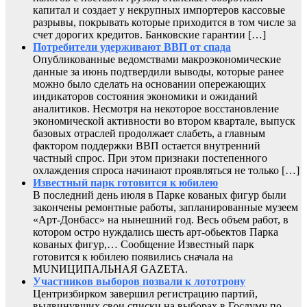
капитал и создает у некрупных импортеров кассовые
разрывы, покрывать которые приходится в том числе за
счет дорогих кредитов. Банковские гарантии […]
Потребители удерживают ВВП от спада
Опубликованные ведомствами макроэкономические
данные за июнь подтвердили выводы, которые ранее
можно было сделать на основании опережающих
индикаторов состояния экономики и ожиданий
аналитиков. Несмотря на некоторое восстановление
экономической активности во втором квартале, выпуск
базовых отраслей продолжает слабеть, а главным
фактором поддержки ВВП остается внутренний
частный спрос. При этом признаки постепенного
охлаждения спроса начинают проявляться не только […]
Известный парк готовится к юбилею
В последний день июля в Парке кованых фигур были
закончены ремонтные работы, запланированные музеем
«Арт-Донбасс» на нынешний год. Весь объем работ, в
котором остро нуждались шесть арт-обьектов Парка
кованых фигур,… Сообщение Известный парк
готовится к юбилею появились сначала на
MUNИЦИПАЛЬНАЯ GAZЕТА.
Участников выборов позвали к лототрону
Центризбирком завершил регистрацию партий,
выдвинувших свои списки на выборах в Госдуму по