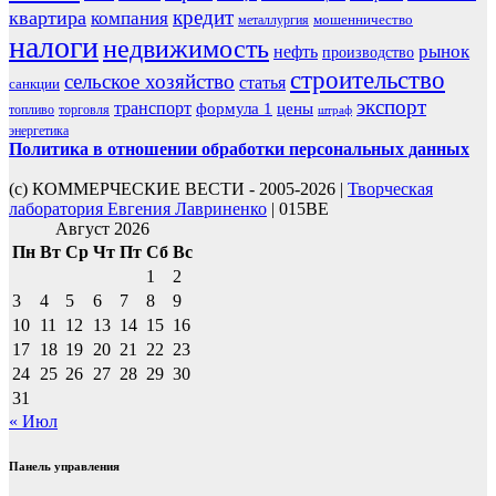
кредит
квартира
компания
мошенничество
металлургия
налоги
недвижимость
рынок
нефть
производство
строительство
сельское хозяйство
статья
санкции
экспорт
транспорт
формула 1
цены
топливо
торговля
штраф
энергетика
Политика в отношении обработки персональных данных
(с) КОММЕРЧЕСКИЕ ВЕСТИ - 2005-2026 |
Творческая
лаборатория Евгения Лавриненко
| 015BE
Август 2026
Пн
Вт
Ср
Чт
Пт
Сб
Вс
1
2
3
4
5
6
7
8
9
10
11
12
13
14
15
16
17
18
19
20
21
22
23
24
25
26
27
28
29
30
31
« Июл
Панель управления