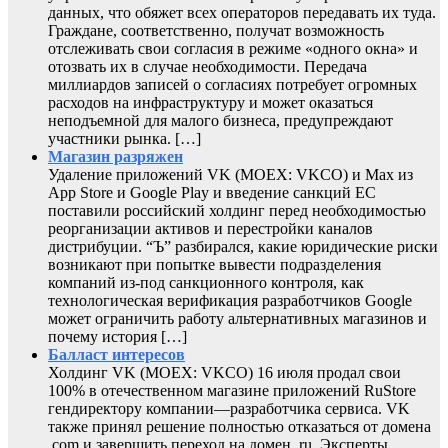
данных, что обяжет всех операторов передавать их туда.
Граждане, соответственно, получат возможность
отслеживать свои согласия в режиме «одного окна» и
отозвать их в случае необходимости. Передача
миллиардов записей о согласиях потребует огромных
расходов на инфраструктуру и может оказаться
неподъемной для малого бизнеса, предупреждают
участники рынка. […]
Магазин разряжен
Удаление приложений VK (MOEX: VKCO) и Max из
App Store и Google Play и введение санкций ЕС
поставили российский холдинг перед необходимостью
реорганизации активов и перестройки каналов
дистрибуции. “Ъ” разбирался, какие юридические риски
возникают при попытке вывести подразделения
компаний из-под санкционного контроля, как
технологическая верификация разработчиков Google
может ограничить работу альтернативных магазинов и
почему история […]
Балласт интересов
Холдинг VK (MOEX: VKCO) 16 июля продал свои
100% в отечественном магазине приложений RuStore
гендиректору компании—разработчика сервиса. VK
также принял решение полностью отказаться от домена
.com и завершить переход на домен .ru. Эксперты