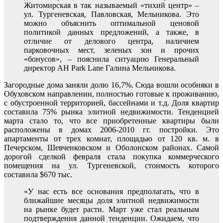
Житомирская в так называемый «тихий центр» –
ул. Тургеневская, Павловская, Мельникова. Это
можно объяснить оптимальной ценовой
политикой данных предложений, а также, в
отличие от делового центра, наличием
парковочных мест, зеленых зон и прочих
«бонусов», – пояснила ситуацию Генеральный
директор АН Park Lane Галина Мельникова.
Загородные дома заняли долю 16,7%. Сюда вошли особняки в
Обуховском направлении, полностью готовые к проживанию,
с обустроенной территорией, бассейнами и т.д. Доля квартир
составила 75% рынка элитной недвижимости. Тенденцией
марта стало то, что все приобретенные квартиры были
расположены в домах 2006-2010 гг. постройки. Это
апартаменты от трех комнат, площадью от 120 кв. м. в
Печерском, Шевченковском и Оболонском районах. Самой
дорогой сделкой февраля стала покупка коммерческого
помещения на ул. Тургеневской, стоимость которого
составила $670 тыс.
«У нас есть все основания предполагать, что в
ближайшие месяцы доля элитной недвижимости
на рынке будет расти. Март уже стал реальным
подтверждения данной тенденции. Ожидаем, что