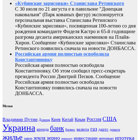
«Кубинские зарисовки» Станислава Ретинского
С 30 июля по 21 августа е в павильоне "Донецкая
наковальня" (Парк кованых фигур) экспонируется
персональная выставка Станислава Ретинского
«Кубинские зарисовки», посвященная 100-летию со дня
рождения команданте Фиделя Кастро и 65-й годовщине
разгрома десанта американских наемников на Плайя-
Хирон. Сообщение «Кубинские зарисовки» Станислава
Ретинского появились сначала на новости ДОНБАССА.
Российская армия полностью освободила
Константиновку
Российская армия полностью освободила
Константиновку. Об этом сообщил пресс-секретарь
президента России Дмитрий Песков. Сообщение
Российская армия полностью освободила
Константиновку появились сначала на новости
ДОНБАССА.
Метки
США
Россия
Владимир Путин
Киев
Китай
Крым
Донецк
Украина
банк
газ
аренда
валюта
дартс
бизнес
деньги
жилье
зерно
ипотека
земля
инвестиции
закон
интервью
импорт