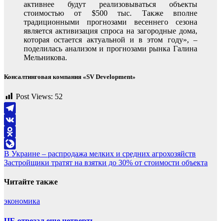
активнее будут реализовываться объекты
стоимостью от $500 тыс. Также вполне
традиционными прогнозами весеннего сезона
является активизация спроса на загородные дома,
которая остается актуальной и в этом году», –
поделилась анализом и прогнозами рынка Галина
Мельникова.
Консалтинговая компания «SV Development»
Post Views:
52
Telegram
VK
Odnoklassniki
Навигация
В Украине – распродажа мелких и средних агрохозяйств
LiveJournal
Застройщики тратят на взятки до 30% от стоимости объекта
по
записям
Читайте также
экономика
ЦБ отрезал еще четверть