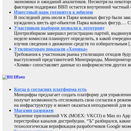
экономики и ожиданий аналитиков. Несмотря на некоторо
фактором поддержки ВВП остается внутренний частный с
Известный парк готовится к юбилею
В последний день июля в Парке кованых фигур были зак
нуждались шесть арт-обьектов Парка кованых фигур,
Участников выборов позвали к лототрону
Центризбирком завершил регистрацию партий, выдвинувш
неделе комиссия планирует определить, в какой очередно
изучив сведения о движении средств по избирательным 
Утилизаторам показали «Хомяка»
Требования к участникам рынка утилизации отходов буду
выступлений представителей Минприроды, Минпромторга 
«Хомяк» сопоставляет данные из информсистем других в
ElPages
Когда в согласиях платформа есть
Минцифры предлагает создать платформу для управления 
получат возможность отслеживать свои согласия в режиме
на инфраструктуру и может оказаться неподъемной для м
Магазин разряжен
Удаление приложений VK (MOEX: VKCO) и Max из App Sto
перестройки каналов дистрибуции. “Ъ” разбирался, каки
технологическая верификация разработчиков Google може