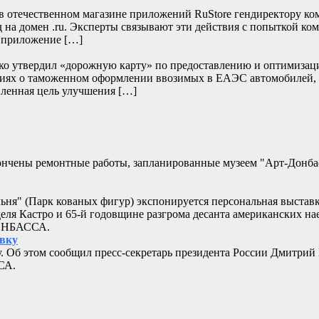
отечественном магазине приложений RuStore гендиректору ко
д на домен .ru. Эксперты связывают эти действия с попыткой к
и приложение […]
нко утвердил «дорожную карту» по предоставлению и оптимизац
дениях о таможенном оформлении ввозимых в ЕАЭС автомобилей,
ленная цель улучшения […]
кончены ремонтные работы, запланированные музеем "Арт-Донб
альня" (Парк кованых фигур) экспонируется персональная выстав
еля Кастро и 65-й годовщине разгрома десанта американских 
ДОНБАССА.
овку
. Об этом сообщил пресс-секретарь президента России Дмитрий
СА.