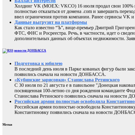
Балласт интересов
Холдинг VK (MOEX: VKCO) 16 июля продал свои 100% в 
полностью отказаться от домена .com и завершить перехо
ввел ограничения против компании. Ранее сервисы VK 
Данные выгрузят на платформы
Как стало известно “Ъ”, вице-премьер Дмитрий Григоре
ФТС, ФНС и Росреестра. Речь, в частности, идет о све
дополнительных данных об объектах недвижимости. Заяв
новости ДОНБАССА
Подготовка к юбилею
В последний день июля в Парке кованых фигур были за
появились сначала на новости ДОНБАССА.
«Кубинские зарисовки» Станислава Ретинского
С 30 июля по 21 августа е в павильоне "Донецкая наков
посвященная 100-летию со дня рождения команданте Фид
Станислава Ретинского появились сначала на новости 
Российская армия полностью освободила Константин
Российская армия полностью освободила Константиновку
Константиновку появились сначала на новости ДОНБАС
Метки