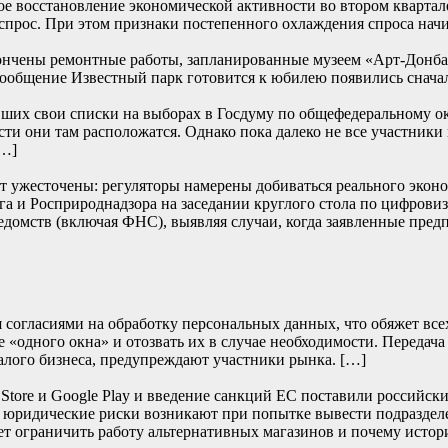
е восстановление экономической активности во втором квартале
прос. При этом признаки постепенного охлаждения спроса начи
ончены ремонтные работы, запланированные музеем «Арт-Донбасс
… Сообщение Известный парк готовится к юбилею появились
их свои списки на выборах в Госдуму по общефедеральному окру
сти они там расположатся. Однако пока далеко не все участники
[…]
т ужесточены: регуляторы намерены добиваться реального эконом
и Росприроднадзора на заседании круглого стола по цифровиза
едомств (включая ФНС), выявляя случаи, когда заявленные пред
согласиями на обработку персональных данных, что обяжет всех 
 «одного окна» и отозвать их в случае необходимости. Передача
алого бизнеса, предупреждают участники рынка. […]
re и Google Play и введение санкций ЕС поставили российски
е юридические риски возникают при попытке вывести подраздел
т ограничить работу альтернативных магазинов и почему истор