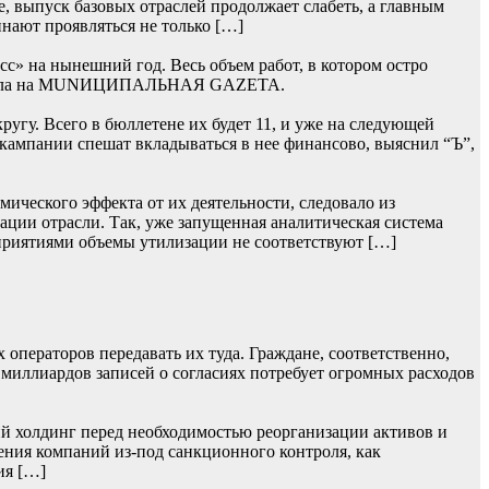
, выпуск базовых отраслей продолжает слабеть, а главным
нают проявляться не только […]
» на нынешний год. Весь объем работ, в котором остро
 сначала на MUNИЦИПАЛЬНАЯ GAZЕТА.
гу. Всего в бюллетене их будет 11, и уже на следующей
 кампании спешат вкладываться в нее финансово, выяснил “Ъ”,
ического эффекта от их деятельности, следовало из
ции отрасли. Так, уже запущенная аналитическая система
приятиями объемы утилизации не соответствуют […]
операторов передавать их туда. Граждане, соответственно,
 миллиардов записей о согласиях потребует огромных расходов
й холдинг перед необходимостью реорганизации активов и
ения компаний из-под санкционного контроля, как
ия […]