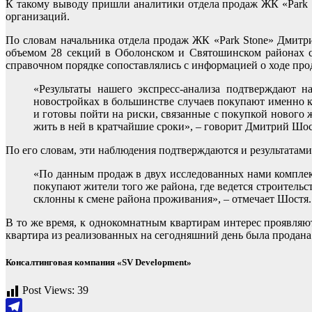
К такому выводу пришли аналитики отдела продаж ЖК «Park S
организаций.
По словам начальника отдела продаж ЖК «Park Stone» Дмитри
объемом 28 секций в Оболонском и Святошинском районах 
справочном порядке сопоставлялись с информацией о ходе прод
«Результаты нашего экспресс-анализа подтверждают 
новостройках в большинстве случаев покупают именно к
и готовы пойти на риски, связанные с покупкой нового ж
жить в ней в кратчайшие сроки», – говорит Дмитрий Шос
По его словам, эти наблюдения подтверждаются и результатами
«По данным продаж в двух исследованных нами комплекс
покупают жители того же района, где ведется строитель
склонны к смене района проживания», – отмечает Шостя.
В то же время, к однокомнатным квартирам интерес проявляют
квартира из реализованных на сегодняшний день была продан
Консалтинговая компания «SV Development»
Post Views:
39