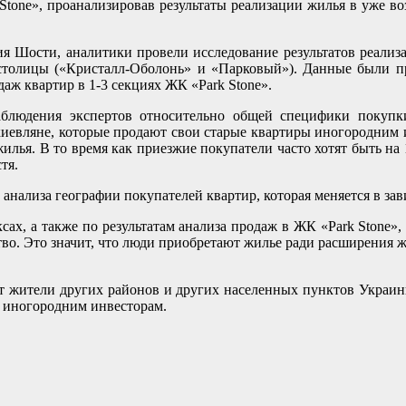
tone», проанализировав результаты реализации жилья в уже в
я Шости, аналитики провели исследование результатов реализ
столицы («Кристалл-Оболонь» и «Парковый»). Данные были п
аж квартир в 1-3 секциях ЖК «Park Stone».
наблюдения экспертов относительно общей специфики покупк
иевляне, которые продают свои старые квартиры иногородним 
илья. В то время как приезжие покупатели часто хотят быть на
тя.
 анализа географии покупателей квартир, которая меняется в за
ах, а также по результатам анализа продаж в ЖК «Park Stone»
ство. Это значит, что люди приобретают жилье ради расширения 
 жители других районов и других населенных пунктов Украины.
а иногородним инвесторам.