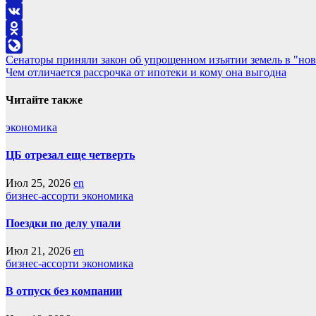
Telegram
VK
Odnoklassniki
Навигация
Сенаторы приняли закон об упрощенном изъятии земель в "но
LiveJournal
Чем отличается рассрочка от ипотеки и кому она выгодна
по
записям
Читайте также
экономика
ЦБ отрезал еще четверть
Июл 25, 2026
en
бизнес-ассорти
экономика
Поездки по делу упали
Июл 21, 2026
en
бизнес-ассорти
экономика
В отпуск без компании