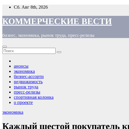
Перейти
Сб. Авг 8th, 2026
к
содержимому
КОММЕРЧЕСКИЕ ВЕСТИ
бизнес, экономика, рынок труда, пресс-релизы
анонсы
экономика
бизнес-ассорти
недвижимость
рынок труда
пресс-релизы
спортивная колонка
о проекте
экономика
Каждый шестой покупатель кв