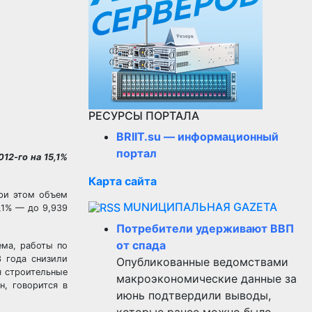
РЕСУРСЫ ПОРТАЛА
BRIIT.su — информационный
портал
12-го на 15,1%
Карта сайта
При этом объем
MUNИЦИПАЛЬНАЯ GAZЕТА
,1% — до 9,939
Потребители удерживают ВВП
от спада
ема, работы по
3 года снизили
Опубликованные ведомствами
я строительные
макроэкономические данные за
, говорится в
июнь подтвердили выводы,
которые ранее можно было