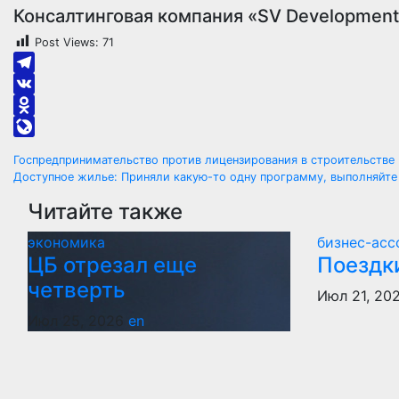
Консалтинговая компания «SV Development
Post Views:
71
Telegram
VK
Odnoklassniki
LiveJournal
Навигация
Госпредпринимательство против лицензирования в строительстве
Доступное жилье: Приняли какую-то одну программу, выполняйте 
по
Читайте также
записям
экономика
бизнес-ас
ЦБ отрезал еще
Поездки
четверть
Июл 21, 20
Июл 25, 2026
en