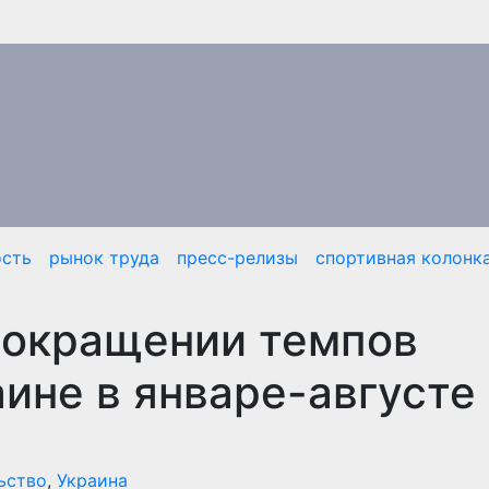
сть
рынок труда
пресс-релизы
спортивная колонк
сокращении темпов
аине в январе-августе
ьство
,
Украина