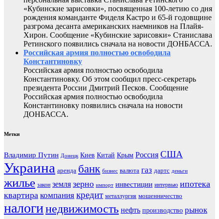
«Кубинские зарисовки», посвященная 100-летию со дня
рождения команданте Фиделя Кастро и 65-й годовщине
разгрома десанта американских наемников на Плайя-
Хирон. Сообщение «Кубинские зарисовки» Станислава
Ретинского появились сначала на новости ДОНБАССА.
Российская армия полностью освободила
Константиновку
Российская армия полностью освободила
Константиновку. Об этом сообщил пресс-секретарь
президента России Дмитрий Песков. Сообщение
Российская армия полностью освободила
Константиновку появились сначала на новости
ДОНБАССА.
Метки
США
Россия
Владимир Путин
Киев
Китай
Крым
Донецк
Украина
банк
газ
аренда
валюта
дартс
бизнес
деньги
жилье
зерно
ипотека
земля
инвестиции
закон
интервью
импорт
кредит
квартира
компания
мошенничество
металлургия
налоги
недвижимость
рынок
нефть
производство