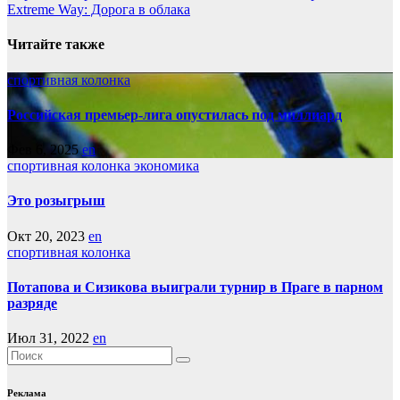
Extreme Way: Дорога в облака
по
записям
Читайте также
спортивная колонка
Российская премьер-лига опустилась под миллиард
Фев 6, 2025
en
спортивная колонка
экономика
Это розыгрыш
Окт 20, 2023
en
спортивная колонка
Потапова и Сизикова выиграли турнир в Праге в парном
разряде
Июл 31, 2022
en
Реклама