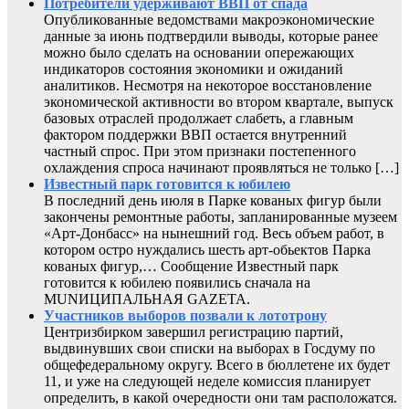
Потребители удерживают ВВП от спада
Опубликованные ведомствами макроэкономические
данные за июнь подтвердили выводы, которые ранее
можно было сделать на основании опережающих
индикаторов состояния экономики и ожиданий
аналитиков. Несмотря на некоторое восстановление
экономической активности во втором квартале, выпуск
базовых отраслей продолжает слабеть, а главным
фактором поддержки ВВП остается внутренний
частный спрос. При этом признаки постепенного
охлаждения спроса начинают проявляться не только […]
Известный парк готовится к юбилею
В последний день июля в Парке кованых фигур были
закончены ремонтные работы, запланированные музеем
«Арт-Донбасс» на нынешний год. Весь объем работ, в
котором остро нуждались шесть арт-обьектов Парка
кованых фигур,… Сообщение Известный парк
готовится к юбилею появились сначала на
MUNИЦИПАЛЬНАЯ GAZЕТА.
Участников выборов позвали к лототрону
Центризбирком завершил регистрацию партий,
выдвинувших свои списки на выборах в Госдуму по
общефедеральному округу. Всего в бюллетене их будет
11, и уже на следующей неделе комиссия планирует
определить, в какой очередности они там расположатся.