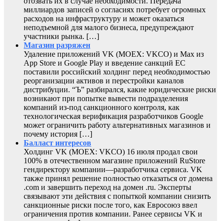
отозвать их в случае необходимости. Передача
миллиардов записей о согласиях потребует огромных
расходов на инфраструктуру и может оказаться
неподъемной для малого бизнеса, предупреждают
участники рынка. […]
Магазин разряжен
Удаление приложений VK (MOEX: VKCO) и Max из
App Store и Google Play и введение санкций ЕС
поставили российский холдинг перед необходимостью
реорганизации активов и перестройки каналов
дистрибуции. “Ъ” разбирался, какие юридические риски
возникают при попытке вывести подразделения
компаний из-под санкционного контроля, как
технологическая верификация разработчиков Google
может ограничить работу альтернативных магазинов и
почему история […]
Балласт интересов
Холдинг VK (MOEX: VKCO) 16 июля продал свои
100% в отечественном магазине приложений RuStore
гендиректору компании—разработчика сервиса. VK
также принял решение полностью отказаться от домена
.com и завершить переход на домен .ru. Эксперты
связывают эти действия с попыткой компании снизить
санкционные риски после того, как Евросоюз ввел
ограничения против компании. Ранее сервисы VK и