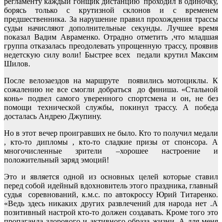
регламенту каждый гонщик дистанцию проходил в одиночку,
борясь только с крутизной склонов и с временем
предшественника. За нарушение правил прохождения трассы
судьи начисляют дополнительные секунды. Лучшее время
показал Вадим Авраменко. Отрадно отметить ,что младшая
группа отказалась преодолевать упрощенную трассу, проявив
недетскую силу воли! Быстрее всех педали крутил Максим
Шилов.
После велозаездов на маршруте появились мотоциклы. К
сожалению не все смогли добраться до финиша. «Стальной
конь» подвел самого уверенного спортсмена и он, не без
помощи технической службы, покинул трассу. А победа
досталась Андрею Джупину.
Но в этот вечер проигравших не было. Кто то получил медали
, кто-то дипломы , кто-то сладкие призы от спонсора. А
многочисленные зрители –хорошее настроение и
положительный заряд эмоций!
Это и является одной из основных целей которые ставил
перед собой идейный вдохновитель этого праздника, главный
судья соревнований, к.м.с. по автокроссу Юрий Титаренко.
«Ведь здесь никаких других развлечений для народа нет .А
позитивный настрой кто-то должен создавать. Кроме того это
пропаганда здорового и активного образа жизни. А для меня