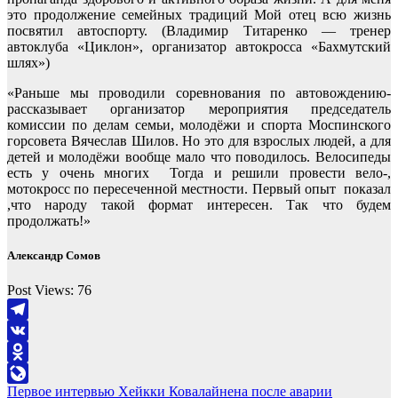
это продолжение семейных традиций Мой отец всю жизнь
посвятил автоспорту. (Владимир Титаренко — тренер
автоклуба «Циклон», организатор автокросса «Бахмутский
шлях»)
«Раньше мы проводили соревнования по автовождению-
рассказывает организатор мероприятия председатель
комиссии по делам семьи, молодёжи и спорта Моспинского
горсовета Вячеслав Шилов. Но это для взрослых людей, а для
детей и молодёжи вообще мало что поводилось. Велосипеды
есть у очень многих Тогда и решили провести вело-,
мотокросс по пересеченной местности. Первый опыт показал
,что народу такой формат интересен. Так что будем
продолжать!»
Александр Сомов
Post Views:
76
Telegram
VK
Odnoklassniki
Навигация
Первое интервью Хейкки Ковалайнена после аварии
LiveJournal