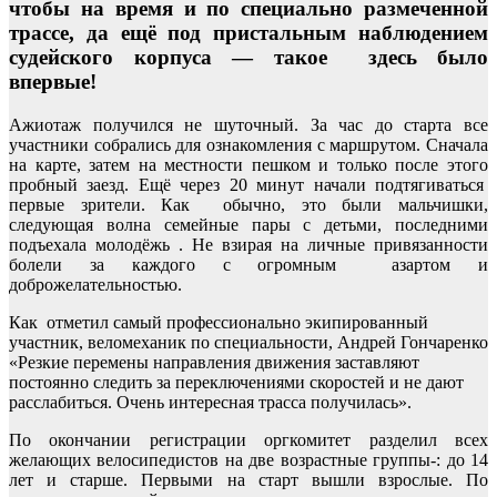
чтобы на время и по специально размеченной
трассе, да ещё под пристальным наблюдением
судейского корпуса — такое здесь было
впервые!
Ажиотаж получился не шуточный. За час до старта все
участники собрались для ознакомления с маршрутом. Сначала
на карте, затем на местности пешком и только после этого
пробный заезд. Ещё через 20 минут начали подтягиваться
первые зрители. Как обычно, это были мальчишки,
следующая волна семейные пары с детьми, последними
подъехала молодёжь . Не взирая на личные привязанности
болели за каждого с огромным азартом и
доброжелательностью.
Как отметил самый профессионально экипированный
участник, веломеханик по специальности, Андрей Гончаренко
«Резкие перемены направления движения заставляют
постоянно следить за переключениями скоростей и не дают
расслабиться. Очень интересная трасса получилась».
По окончании регистрации оргкомитет разделил всех
желающих велосипедистов на две возрастные группы-: до 14
лет и старше. Первыми на старт вышли взрослые. По