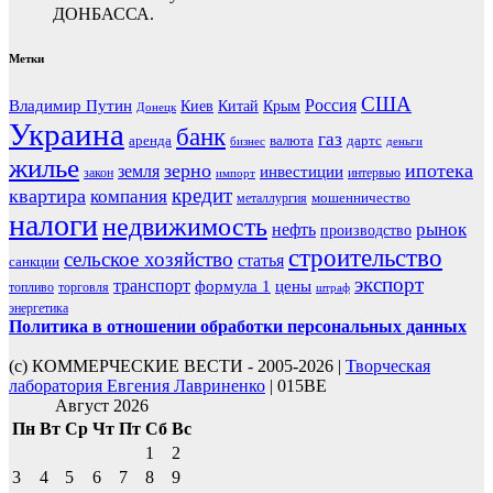
ДОНБАССА.
Метки
США
Россия
Владимир Путин
Киев
Китай
Крым
Донецк
Украина
банк
газ
аренда
валюта
дартс
бизнес
деньги
жилье
зерно
ипотека
земля
инвестиции
закон
интервью
импорт
кредит
квартира
компания
мошенничество
металлургия
налоги
недвижимость
рынок
нефть
производство
строительство
сельское хозяйство
статья
санкции
экспорт
транспорт
формула 1
цены
топливо
торговля
штраф
энергетика
Политика в отношении обработки персональных данных
(с) КОММЕРЧЕСКИЕ ВЕСТИ - 2005-2026 |
Творческая
лаборатория Евгения Лавриненко
| 015BE
Август 2026
Пн
Вт
Ср
Чт
Пт
Сб
Вс
1
2
3
4
5
6
7
8
9