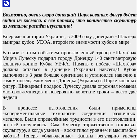
Odnoklassniki
LiveJournal
Возможно, очень скоро донецкий Парк кованых фигур будет
видно из космоса, а всё потому, что количество скульптур
из металла растёт неустанно!
Впервые в истории Украины, в 2009 году донецкий «Шахтёр»
выиграл кубок УЕФА, второй по значимости кубок в мире.
В связи с этим событием прославленный тренер «Шахтёра»
Мирча Луческу подарил городу Донецку 140-сантиметровую
кованую копию Кубка УЕФА. Память о победе «Шахтёра»
должна остаться в Донецке (Украина) навсегда! Кубок
выполнен в 3 раза больше оригинала и установлен навечно в
самом посещаемом месте Донецка (Украина) в Парке кованых
фигур. Шикарный подарок Луческу делала огромная команда
мастеров-кузнецов в невероятно короткие сроки – всего две
недели.
В процессе изготовления были применены
экспериментальные технологии соединения различных
металлов. Были определённые трудности в его изготовлении,
но всё получилось. Сам Луческу торжественно открывал
скульптуру, а когда увидел – восхитился уровнем и масштабом
работы! Теперь «благодарные» фанаты регулярно увечат