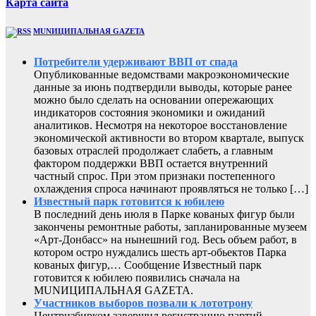
Карта сайта
MUNИЦИПАЛЬНАЯ GAZЕТА
Потребители удерживают ВВП от спада
Опубликованные ведомствами макроэкономические
данные за июнь подтвердили выводы, которые ранее
можно было сделать на основании опережающих
индикаторов состояния экономики и ожиданий
аналитиков. Несмотря на некоторое восстановление
экономической активности во втором квартале, выпуск
базовых отраслей продолжает слабеть, а главным
фактором поддержки ВВП остается внутренний
частный спрос. При этом признаки постепенного
охлаждения спроса начинают проявляться не только […]
Известный парк готовится к юбилею
В последний день июля в Парке кованых фигур были
закончены ремонтные работы, запланированные музеем
«Арт-Донбасс» на нынешний год. Весь объем работ, в
котором остро нуждались шесть арт-обьектов Парка
кованых фигур,… Сообщение Известный парк
готовится к юбилею появились сначала на
MUNИЦИПАЛЬНАЯ GAZЕТА.
Участников выборов позвали к лототрону
Центризбирком завершил регистрацию партий,