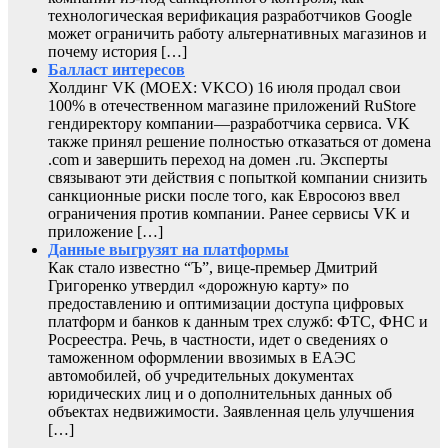
технологическая верификация разработчиков Google
может ограничить работу альтернативных магазинов и
почему история […]
Балласт интересов
Холдинг VK (MOEX: VKCO) 16 июля продал свои
100% в отечественном магазине приложений RuStore
гендиректору компании—разработчика сервиса. VK
также принял решение полностью отказаться от домена
.com и завершить переход на домен .ru. Эксперты
связывают эти действия с попыткой компании снизить
санкционные риски после того, как Евросоюз ввел
ограничения против компании. Ранее сервисы VK и
приложение […]
Данные выгрузят на платформы
Как стало известно “Ъ”, вице-премьер Дмитрий
Григоренко утвердил «дорожную карту» по
предоставлению и оптимизации доступа цифровых
платформ и банков к данным трех служб: ФТС, ФНС и
Росреестра. Речь, в частности, идет о сведениях о
таможенном оформлении ввозимых в ЕАЭС
автомобилей, об учредительных документах
юридических лиц и о дополнительных данных об
объектах недвижимости. Заявленная цель улучшения
[…]