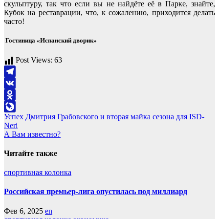
скульптуру, так что если вы не найдёте её в Парке, знайте,
Кубок на реставрации, что, к сожалению, приходится делать
часто!
Гостиница «Испанский дворик»
Post Views:
63
Telegram
VK
Odnoklassniki
Навигация
Успех Дмитрия Грабовского и вторая майка сезона для ISD-
LiveJournal
Neri
по
А Вам известно?
записям
Читайте также
спортивная колонка
Российская премьер-лига опустилась под миллиард
Фев 6, 2025
en