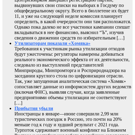
выдвинувших свои списки на выборах в Госдуму по
общефедеральному округу. Всего в бюллетене их будет
11, и уже на следующей неделе комиссия планирует
определить, в какой очередности они там расположатся.
Однако пока далеко не все участники кампании спешат
вкладываться в нее финансово, выяснил “Ъ”, изучив
сведения о движении средств по избирательным […]
Утилизаторам показали «Хомяка»
Требования к участникам рынка утилизации отходов
будут ужесточены: регуляторы намерены добиваться
реального экономического эффекта от их деятельности,
следовало из выступлений представителей
Минприроды, Минпромторга и Росприроднадзора на
заседании круглого стола по цифровизации отрасли.
Так, уже запущенная аналитическая система «Хомяк»
сопоставляет данные из информсистем других ведомств
(включая ФНС), выявляя случаи, когда заявленные
предприятиями объемы утилизации не соответствуют
[…]
Прибытия убыли
Иностранцы в январе—июне совершили 2,99 млн
туристических поездок в Россию, это почти на 20%
меньше год к году и худший результат с 2021 года.
Турпоток сдерживает военный конфликт на Ближнем