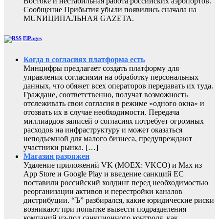
Востоке и нестабильная работа российских аэропортов.
Сообщение Прибытия убыли появились сначала на
MUNИЦИПАЛЬНАЯ GAZЕТА.
ElPages
Когда в согласиях платформа есть
Минцифры предлагает создать платформу для
управления согласиями на обработку персональных
данных, что обяжет всех операторов передавать их туда.
Граждане, соответственно, получат возможность
отслеживать свои согласия в режиме «одного окна» и
отозвать их в случае необходимости. Передача
миллиардов записей о согласиях потребует огромных
расходов на инфраструктуру и может оказаться
неподъемной для малого бизнеса, предупреждают
участники рынка. […]
Магазин разряжен
Удаление приложений VK (MOEX: VKCO) и Max из
App Store и Google Play и введение санкций ЕС
поставили российский холдинг перед необходимостью
реорганизации активов и перестройки каналов
дистрибуции. “Ъ” разбирался, какие юридические риски
возникают при попытке вывести подразделения
компаний из-под санкционного контроля, как