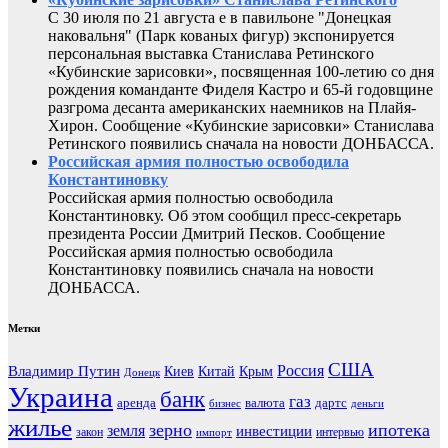
С 30 июля по 21 августа е в павильоне "Донецкая
наковальня" (Парк кованых фигур) экспонируется
персональная выставка Станислава Ретинского
«Кубинские зарисовки», посвященная 100-летию со дня
рождения команданте Фиделя Кастро и 65-й годовщине
разгрома десанта американских наемников на Плайя-
Хирон. Сообщение «Кубинские зарисовки» Станислава
Ретинского появились сначала на новости ДОНБАССА.
Российская армия полностью освободила
Константиновку
Российская армия полностью освободила
Константиновку. Об этом сообщил пресс-секретарь
президента России Дмитрий Песков. Сообщение
Российская армия полностью освободила
Константиновку появились сначала на новости
ДОНБАССА.
Метки
США
Россия
Владимир Путин
Киев
Китай
Крым
Донецк
Украина
банк
газ
аренда
валюта
дартс
бизнес
деньги
жилье
зерно
ипотека
земля
инвестиции
закон
интервью
импорт