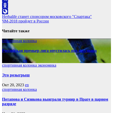
VK
Odnoklassniki
Навигация
Herbalife станет спонсором московского "Спартака"
LiveJournal
ЧМ-2018 пройдет в России
по
записям
Читайте также
спортивная колонка
Российская премьер-лига опустилась под миллиард
Фев 6, 2025
en
спортивная колонка
экономика
Это розыгрыш
Окт 20, 2023
en
спортивная колонка
Потапова и Сизикова выиграли турнир в Праге в парном
разряде