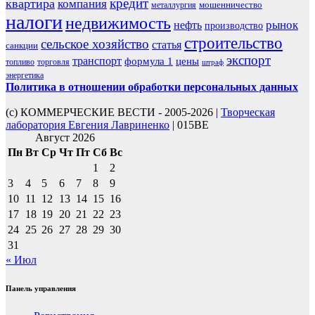
кредит
квартира
компания
мошенничество
металлургия
налоги
недвижимость
рынок
нефть
производство
строительство
сельское хозяйство
статья
санкции
экспорт
транспорт
формула 1
цены
топливо
торговля
штраф
энергетика
Политика в отношении обработки персональных данных
(с) КОММЕРЧЕСКИЕ ВЕСТИ - 2005-2026 |
Творческая
лаборатория Евгения Лавриненко
| 015BE
Август 2026
Пн
Вт
Ср
Чт
Пт
Сб
Вс
1
2
3
4
5
6
7
8
9
10
11
12
13
14
15
16
17
18
19
20
21
22
23
24
25
26
27
28
29
30
31
« Июл
Панель управления