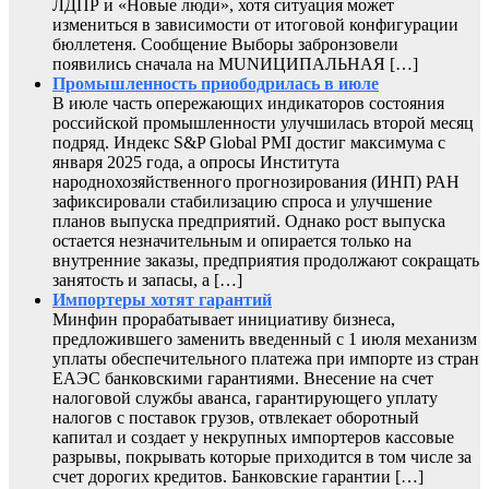
ЛДПР и «Новые люди», хотя ситуация может
измениться в зависимости от итоговой конфигурации
бюллетеня. Сообщение Выборы забронзовели
появились сначала на MUNИЦИПАЛЬНАЯ […]
Промышленность приободрилась в июле
В июле часть опережающих индикаторов состояния
российской промышленности улучшилась второй месяц
подряд. Индекс S&P Global PMI достиг максимума с
января 2025 года, а опросы Института
народнохозяйственного прогнозирования (ИНП) РАН
зафиксировали стабилизацию спроса и улучшение
планов выпуска предприятий. Однако рост выпуска
остается незначительным и опирается только на
внутренние заказы, предприятия продолжают сокращать
занятость и запасы, а […]
Импортеры хотят гарантий
Минфин прорабатывает инициативу бизнеса,
предложившего заменить введенный с 1 июля механизм
уплаты обеспечительного платежа при импорте из стран
ЕАЭС банковскими гарантиями. Внесение на счет
налоговой службы аванса, гарантирующего уплату
налогов с поставок грузов, отвлекает оборотный
капитал и создает у некрупных импортеров кассовые
разрывы, покрывать которые приходится в том числе за
счет дорогих кредитов. Банковские гарантии […]