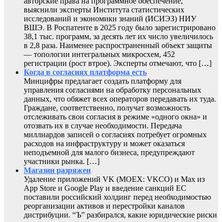
авторские права на программное обеспечение,
выяснили эксперты Института статистических
исследований и экономики знаний (ИСИЭЗ) НИУ
ВШЭ. В Роспатенте в 2025 году было зарегистрировано
38,1 тыс. программ, за десять лет их число увеличилось
в 2,8 раза. Наименее распространенный объект защиты
— топологии интегральных микросхем, 452
регистрации (рост втрое). Эксперты отмечают, что […]
Когда в согласиях платформа есть
Минцифры предлагает создать платформу для
управления согласиями на обработку персональных
данных, что обяжет всех операторов передавать их туда.
Граждане, соответственно, получат возможность
отслеживать свои согласия в режиме «одного окна» и
отозвать их в случае необходимости. Передача
миллиардов записей о согласиях потребует огромных
расходов на инфраструктуру и может оказаться
неподъемной для малого бизнеса, предупреждают
участники рынка. […]
Магазин разряжен
Удаление приложений VK (MOEX: VKCO) и Max из
App Store и Google Play и введение санкций ЕС
поставили российский холдинг перед необходимостью
реорганизации активов и перестройки каналов
дистрибуции. “Ъ” разбирался, какие юридические риски