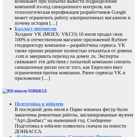
возникают при попытке вывести подразделения
компаний из-под санкционного контроля, как
технологическая верификация разработчиков Google
может ограничить работу альтернативных магазинов и
почему история […]
Балласт интересов
Холдинг VK (MOEX: VKCO) 16 июля продал свои
100% в отечественном магазине приложений RuStore
гендиректору компании—разработчика сервиса. VK
также принял решение полностью отказаться от домена
.com и завершить переход на домен .ru. Эксперты
связывают эти действия с попыткой компании снизить
санкционные риски после того, как Евросоюз ввел
ограничения против компании. Ранее сервисы VK и
приложение […]
новости ДОНБАССА
Подготовка к юбилею
В последний день июля в Парке кованых фигур были
закончены ремонтные работы, запланированные музеем
"Арт-Донбасс" на нынешний год. Сообщение
Подготовка к юбилею появились сначала на новости
ДОНБАССА.
«Кубинские зарисовки» Станислава Ретинского