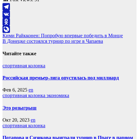
Telegram
VK
Odnoklassniki
Навигация
Кими Райкконен: Попробую впервые победить в Монце
LiveJournal
В Донецке состоялся турнир по игре в Чапаева
по
записям
Читайте также
спортивная колонка
Российская премьер-лига опустилась под миллиард
Фев 6, 2025
en
спортивная колонка
экономика
Это розыгрыш
Окт 20, 2023
en
спортивная колонка
Потапова и Сизикова выиграли турнир в Праге в парном