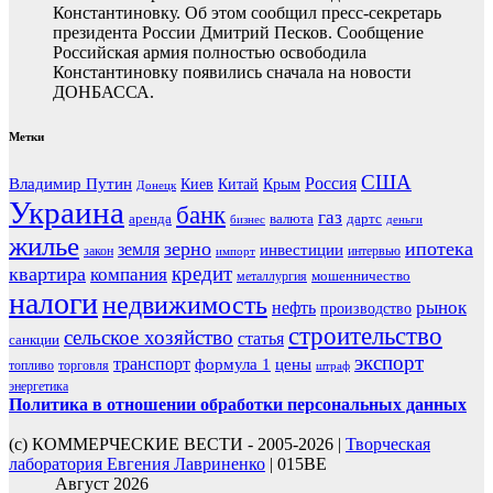
Константиновку. Об этом сообщил пресс-секретарь
президента России Дмитрий Песков. Сообщение
Российская армия полностью освободила
Константиновку появились сначала на новости
ДОНБАССА.
Метки
США
Россия
Владимир Путин
Киев
Китай
Крым
Донецк
Украина
банк
газ
аренда
валюта
дартс
бизнес
деньги
жилье
зерно
ипотека
земля
инвестиции
закон
интервью
импорт
кредит
квартира
компания
мошенничество
металлургия
налоги
недвижимость
рынок
нефть
производство
строительство
сельское хозяйство
статья
санкции
экспорт
транспорт
формула 1
цены
топливо
торговля
штраф
энергетика
Политика в отношении обработки персональных данных
(с) КОММЕРЧЕСКИЕ ВЕСТИ - 2005-2026 |
Творческая
лаборатория Евгения Лавриненко
| 015BE
Август 2026