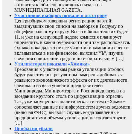
готовится к юбилею появились сначала на
MUNИЦИПАЛЬНАЯ GAZЕТА.
Участников выборов позвали к лототрону
Центризбирком завершил регистрацию партий,
выдвинувших свои списки на выборах в Госдуму по
общефедеральному округу. Всего в бюллетене их будет
11, и уже на следующей неделе комиссия планирует
определить, в какой очередности они там расположатся.
Однако пока далеко не все участники кампании спешат
вкладываться в нее финансово, выяснил “Ъ”, изучив
сведения о движении средств по избирательным […]
Утилизаторам показали «Хомяка»
Требования к участникам рынка утилизации отходов
будут ужесточены: регуляторы намерены добиваться
реального экономического эффекта от их деятельности,
следовало из выступлений представителей
Минприроды, Минпромторга и Росприроднадзора на
заседании круглого стола по цифровизации отрасли.
Так, уже запущенная аналитическая система «Хомяк»
сопоставляет данные из информсистем других ведомств
(включая ФНС), выявляя случаи, когда заявленные
предприятиями объемы утилизации не соответствуют
[…]
Прибытия убыли
Иностранцы в январе—июне совершили 2,99 млн