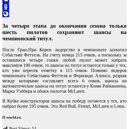
VK
Odnoklassniki
LiveJournal
За четыре этапа до окончания сезона только
шесть пилотов сохраняют шансы на
чемпионский титул.
После Гран-При Кореи лидерство в чемпионате захватил
Себастьян Феттель. На счету немца 215 очков, а поскольку за
оставшиеся четыре гонки любой пилот может набрать
максимум 100 очков, то шансы на титул остаются только у тех,
кто уже пересек отметку в 115 очков. Помимо лидеров
чемпионата Себастьяна Феттеля и Фернандо Алонсо, разрыв
между которыми составляет всего 6 очков, шансы на
математические шансы на титул остаются у Кими Райкконена,
Марка Уэббера и обоих пилотов McLaren.
В Кубке конструкторов шансы на победу остаются у тех, кто
набрал более 195 очков. Это Red Bull, Ferrari, McLaren и Lotus.
f1-world.ru
Post Views:
51