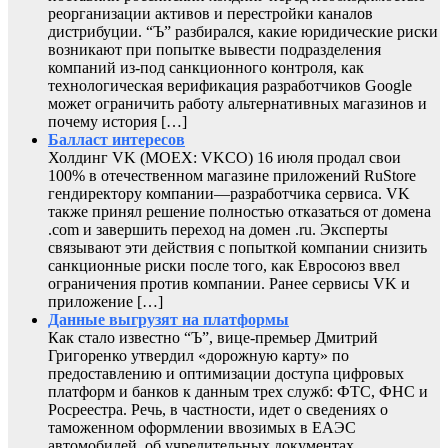
реорганизации активов и перестройки каналов
дистрибуции. “Ъ” разбирался, какие юридические риски
возникают при попытке вывести подразделения
компаний из-под санкционного контроля, как
технологическая верификация разработчиков Google
может ограничить работу альтернативных магазинов и
почему история […]
Балласт интересов
Холдинг VK (MOEX: VKCO) 16 июля продал свои
100% в отечественном магазине приложений RuStore
гендиректору компании—разработчика сервиса. VK
также принял решение полностью отказаться от домена
.com и завершить переход на домен .ru. Эксперты
связывают эти действия с попыткой компании снизить
санкционные риски после того, как Евросоюз ввел
ограничения против компании. Ранее сервисы VK и
приложение […]
Данные выгрузят на платформы
Как стало известно “Ъ”, вице-премьер Дмитрий
Григоренко утвердил «дорожную карту» по
предоставлению и оптимизации доступа цифровых
платформ и банков к данным трех служб: ФТС, ФНС и
Росреестра. Речь, в частности, идет о сведениях о
таможенном оформлении ввозимых в ЕАЭС
автомобилей, об учредительных документах