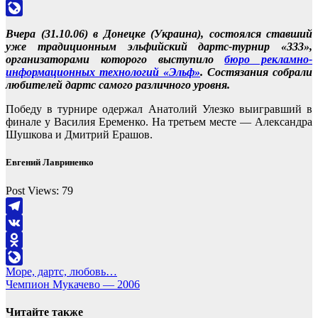
Odnoklassniki
LiveJournal
Вчера (31.10.06) в Донецке (Украина), состоялся ставший
уже традиционным эльфийский дартс-турнир «333»,
организаторами которого выступило
бюро рекламно-
информационных технологий «Эльф»
. Состязания собрали
любителей дартс самого различного уровня.
Победу в турнире одержал Анатолий Улезко выигравший в
финале у Василия Еременко. На третьем месте — Александра
Шушкова и Дмитрий Ерашов.
Евгений Лавриненко
Post Views:
79
Telegram
VK
Odnoklassniki
Навигация
Море, дартс, любовь…
LiveJournal
Чемпион Мукачево — 2006
по
записям
Читайте также