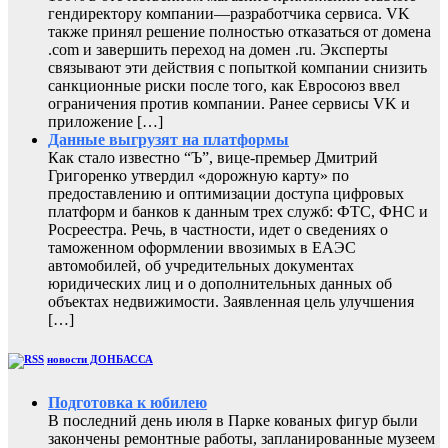
гендиректору компании—разработчика сервиса. VK
также принял решение полностью отказаться от домена
.com и завершить переход на домен .ru. Эксперты
связывают эти действия с попыткой компании снизить
санкционные риски после того, как Евросоюз ввел
ограничения против компании. Ранее сервисы VK и
приложение […]
Данные выгрузят на платформы
Как стало известно “Ъ”, вице-премьер Дмитрий
Григоренко утвердил «дорожную карту» по
предоставлению и оптимизации доступа цифровых
платформ и банков к данным трех служб: ФТС, ФНС и
Росреестра. Речь, в частности, идет о сведениях о
таможенном оформлении ввозимых в ЕАЭС
автомобилей, об учредительных документах
юридических лиц и о дополнительных данных об
объектах недвижимости. Заявленная цель улучшения
[…]
новости ДОНБАССА
Подготовка к юбилею
В последний день июля в Парке кованых фигур были
закончены ремонтные работы, запланированные музеем