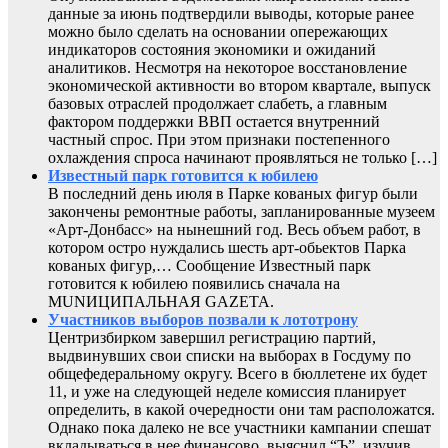
данные за июнь подтвердили выводы, которые ранее
можно было сделать на основании опережающих
индикаторов состояния экономики и ожиданий
аналитиков. Несмотря на некоторое восстановление
экономической активности во втором квартале, выпуск
базовых отраслей продолжает слабеть, а главным
фактором поддержки ВВП остается внутренний
частный спрос. При этом признаки постепенного
охлаждения спроса начинают проявляться не только […]
Известный парк готовится к юбилею
В последний день июля в Парке кованых фигур были
закончены ремонтные работы, запланированные музеем
«Арт-Донбасс» на нынешний год. Весь объем работ, в
котором остро нуждались шесть арт-обьектов Парка
кованых фигур,… Сообщение Известный парк
готовится к юбилею появились сначала на
MUNИЦИПАЛЬНАЯ GAZЕТА.
Участников выборов позвали к лототрону
Центризбирком завершил регистрацию партий,
выдвинувших свои списки на выборах в Госдуму по
общефедеральному округу. Всего в бюллетене их будет
11, и уже на следующей неделе комиссия планирует
определить, в какой очередности они там расположатся.
Однако пока далеко не все участники кампании спешат
вкладываться в нее финансово, выяснил “Ъ”, изучив