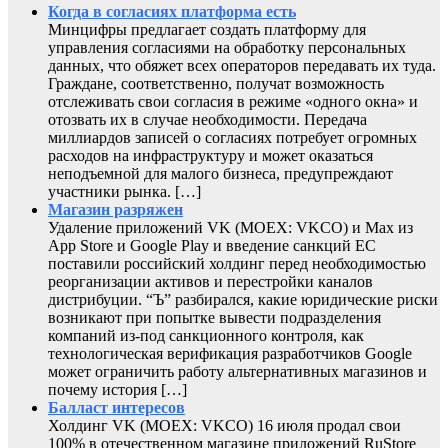
Когда в согласиях платформа есть
Минцифры предлагает создать платформу для
управления согласиями на обработку персональных
данных, что обяжет всех операторов передавать их туда.
Граждане, соответственно, получат возможность
отслеживать свои согласия в режиме «одного окна» и
отозвать их в случае необходимости. Передача
миллиардов записей о согласиях потребует огромных
расходов на инфраструктуру и может оказаться
неподъемной для малого бизнеса, предупреждают
участники рынка. […]
Магазин разряжен
Удаление приложений VK (MOEX: VKCO) и Max из
App Store и Google Play и введение санкций ЕС
поставили российский холдинг перед необходимостью
реорганизации активов и перестройки каналов
дистрибуции. “Ъ” разбирался, какие юридические риски
возникают при попытке вывести подразделения
компаний из-под санкционного контроля, как
технологическая верификация разработчиков Google
может ограничить работу альтернативных магазинов и
почему история […]
Балласт интересов
Холдинг VK (MOEX: VKCO) 16 июля продал свои
100% в отечественном магазине приложений RuStore