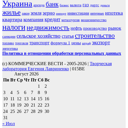
Украина
банк
газ
аренда
валюта
дартс
бизнес
деньги
жилье
зерно
ипотека
земля
инвестиции
закон
интервью
импорт
кредит
квартира
компания
мошенничество
металлургия
налоги
недвижимость
рынок
нефть
производство
строительство
сельское хозяйство
статья
санкции
экспорт
транспорт
формула 1
цены
топливо
торговля
штраф
энергетика
Политика в отношении обработки персональных данных
(с) КОММЕРЧЕСКИЕ ВЕСТИ - 2005-2026 |
Творческая
лаборатория Евгения Лавриненко
| 015BE
Август 2026
Пн
Вт
Ср
Чт
Пт
Сб
Вс
1
2
3
4
5
6
7
8
9
10
11
12
13
14
15
16
17
18
19
20
21
22
23
24
25
26
27
28
29
30
31
« Июл