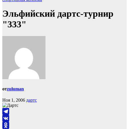
Эльфийский дартс-турнир
"333"
от
zuluman
Ноя 1, 2006
дартс
Telegram
VK