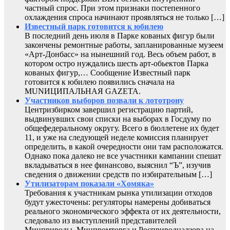
частный спрос. При этом признаки постепенного
охлаждения спроса начинают проявляться не только […]
Известный парк готовится к юбилею
В последний день июля в Парке кованых фигур были
закончены ремонтные работы, запланированные музеем
«Арт-Донбасс» на нынешний год. Весь объем работ, в
котором остро нуждались шесть арт-обьектов Парка
кованых фигур,… Сообщение Известный парк
готовится к юбилею появились сначала на
MUNИЦИПАЛЬНАЯ GAZЕТА.
Участников выборов позвали к лототрону
Центризбирком завершил регистрацию партий,
выдвинувших свои списки на выборах в Госдуму по
общефедеральному округу. Всего в бюллетене их будет
11, и уже на следующей неделе комиссия планирует
определить, в какой очередности они там расположатся.
Однако пока далеко не все участники кампании спешат
вкладываться в нее финансово, выяснил “Ъ”, изучив
сведения о движении средств по избирательным […]
Утилизаторам показали «Хомяка»
Требования к участникам рынка утилизации отходов
будут ужесточены: регуляторы намерены добиваться
реального экономического эффекта от их деятельности,
следовало из выступлений представителей
Минприроды, Минпромторга и Росприроднадзора на