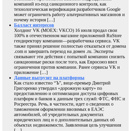
компаний из-под санкционного контроля, как
технологическая верификация разработчиков Google
может ограничить работу альтернативных магазинов и
почему история […]
Балласт интересов
Холдинг VK (MOEX: VKCO) 16 июля продал свои
100% в отечественном магазине приложений RuStore
гендиректору компании—разработчика сервиса. VK
также принял решение полностью отказаться от домена
.com и завершить переход на домен .ru. Эксперты
связывают эти действия с попыткой компании снизить
санкционные риски после того, как Евросоюз ввел
ограничения против компании. Ранее сервисы VK и
приложение […]
Данные выгрузят на платформы
Как стало известно “Ъ”, вице-премьер Дмитрий
Григоренко утвердил «дорожную карту» по
предоставлению и оптимизации доступа цифровых
платформ и банков к данным трех служб: ФТС, ФНС и
Росреестра. Речь, в частности, идет о сведениях о
таможенном оформлении ввозимых в ЕАЭС
автомобилей, об учредительных документах
юридических лиц и о дополнительных данных об
объектах недвижимости. Заявленная цель улучшения
[…]