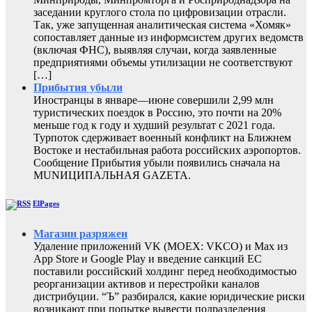
заседании круглого стола по цифровизации отрасли.
Так, уже запущенная аналитическая система «Хомяк»
сопоставляет данные из информсистем других ведомств
(включая ФНС), выявляя случаи, когда заявленные
предприятиями объемы утилизации не соответствуют
[…]
Прибытия убыли
Иностранцы в январе—июне совершили 2,99 млн
туристических поездок в Россию, это почти на 20%
меньше год к году и худший результат с 2021 года.
Турпоток сдерживает военный конфликт на Ближнем
Востоке и нестабильная работа российских аэропортов.
Сообщение Прибытия убыли появились сначала на
MUNИЦИПАЛЬНАЯ GAZЕТА.
ElPages
Магазин разряжен
Удаление приложений VK (MOEX: VKCO) и Max из
App Store и Google Play и введение санкций ЕС
поставили российский холдинг перед необходимостью
реорганизации активов и перестройки каналов
дистрибуции. “Ъ” разбирался, какие юридические риски
возникают при попытке вывести подразделения