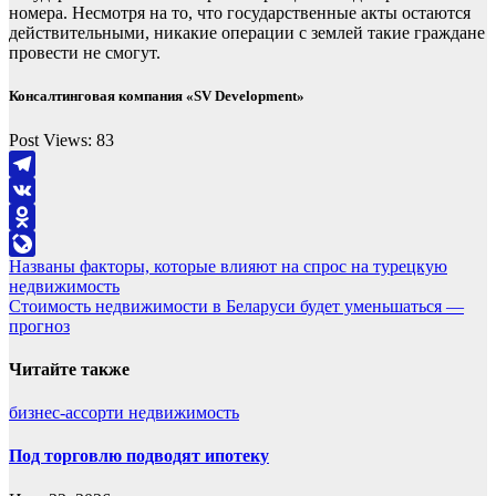
номера. Несмотря на то, что государственные акты остаются
действительными, никакие операции с землей такие граждане
провести не смогут.
Консалтинговая компания «SV Development»
Post Views:
83
Telegram
VK
Odnoklassniki
Навигация
Названы факторы, которые влияют на спрос на турецкую
LiveJournal
недвижимость
по
Стоимость недвижимости в Беларуси будет уменьшаться —
записям
прогноз
Читайте также
бизнес-ассорти
недвижимость
Под торговлю подводят ипотеку