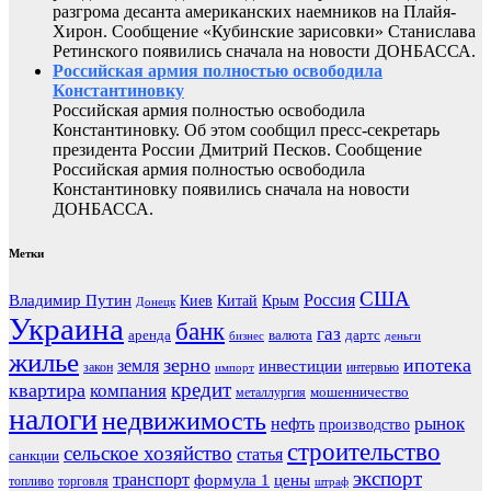
разгрома десанта американских наемников на Плайя-
Хирон. Сообщение «Кубинские зарисовки» Станислава
Ретинского появились сначала на новости ДОНБАССА.
Российская армия полностью освободила
Константиновку
Российская армия полностью освободила
Константиновку. Об этом сообщил пресс-секретарь
президента России Дмитрий Песков. Сообщение
Российская армия полностью освободила
Константиновку появились сначала на новости
ДОНБАССА.
Метки
США
Россия
Владимир Путин
Киев
Китай
Крым
Донецк
Украина
банк
газ
аренда
валюта
дартс
бизнес
деньги
жилье
зерно
ипотека
земля
инвестиции
закон
интервью
импорт
кредит
квартира
компания
мошенничество
металлургия
налоги
недвижимость
рынок
нефть
производство
строительство
сельское хозяйство
статья
санкции
экспорт
транспорт
формула 1
цены
топливо
торговля
штраф