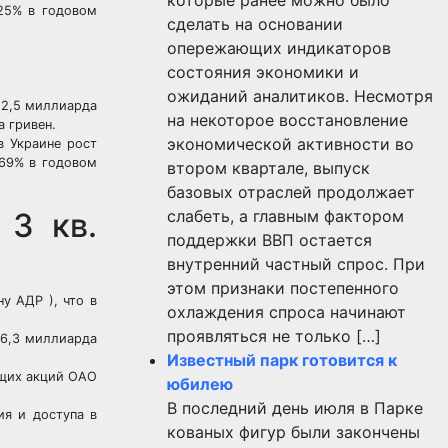
25% в годовом
сделать на основании
опережающих индикаторов
состояния экономики и
ожиданий аналитиков. Несмотря
 2,5 миллиарда
на некоторое восстановление
а гривен.
экономической активности во
в Украине рост
169% в годовом
втором квартале, выпуск
базовых отраслей продолжает
 3 кв.
слабеть, а главным фактором
поддержки ВВП остается
внутренний частный спрос. При
этом признаки постепенного
у АДР ), что в
охлаждения спроса начинают
проявляться не только […]
6,3 миллиарда
Известный парк готовится к
ющих акций ОАО
юбилею
В последний день июля в Парке
я и доступа в
кованых фигур были закончены