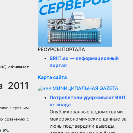
РЕСУРСЫ ПОРТАЛА
BRIIT.su — информационный
портал
НГ, объявляет
Карта сайта
а 2011
MUNИЦИПАЛЬНАЯ GAZЕТА
Потребители удерживают ВВП
от спада
ению с третьим
Опубликованные ведомствами
макроэкономические данные за
о сравнению с
июнь подтвердили выводы,
8,9%.
которые ранее можно было