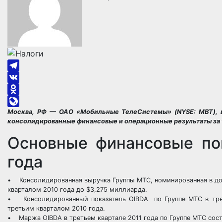
Telegram
VK
Odnoklassniki
Москва, РФ — ОАО «Мобильные ТелеСистемы» (NYSE: MBT), в
LiveJournal
консолидированные финансовые и операционные результаты за тр
Основные финансовые пок
года
• Консолидированная выручка Группы МТС, номинированная в дол
кварталом 2010 года до $3,275 миллиарда.
• Консолидированный показатель OIBDA по Группе МТС в трет
третьим кварталом 2010 года.
• Маржа OIBDA в третьем квартале 2011 года по Группе МТС состав