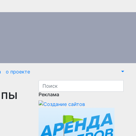
а
о проекте
ппы
Реклама