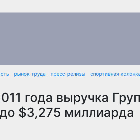
сть
рынок труда
пресс-релизы
спортивная колонк
2011 года выручка Гру
до $3,275 миллиарда