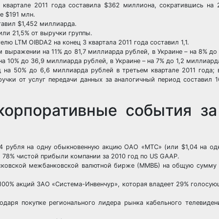
вартале 2011 года составила $362 миллиона, сократившись на 
е $191 млн.
авил $1,452 миллиарда.
ли 21,5% от выручки группы.
ю LTM OIBDA2 на конец 3 квартала 2011 года составил 1,1.
выражении на 11% до 81,7 миллиарда рублей, в Украине – на 8% до
а 10% до 36,9 миллиарда рублей, в Украине – на 7% до 1,2 миллиард
на 50% до 6,6 миллиарда рублей в третьем квартале 2011 года; 
ыручки от услуг передачи данных за аналогичный период составил 
орпоративные события за
 рубля на одну обыкновенную акцию ОАО «МТС» (или $1,04 на одн
 78% чистой прибыли компании за 2010 год по US GAAP.
ковской межбанковской валютной бирже (ММВБ) на общую сумму 
100% акций ЗАО «Система-Инвенчур», которая владеет 29% голосу
аря покупке регионального лидера рынка кабельного телевидени