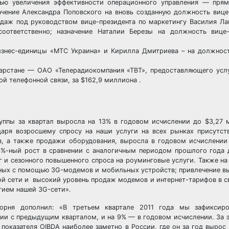
ю увеличения эффективности операционного управления — прям
чение Александра Поповского на вновь созданную должность вице
даж под руководством вице-президента по маркетингу Василия Ла
ответственно; назначение Наталии Березы на должность вице-
знес-единицы «МТС Украина» и Кирилла Дмитриева – на должност
арстане — ОАО «Телерадиокомпания «ТВТ», предоставляющего услу
й телефонной связи, за $162,9 миллиона .
уппы за квартал выросла на 13% в годовом исчислении до $3,27
даря возросшему спросу на наши услуги на всех рынках присутст
, а также продажи оборудования, выросла в годовом исчислении 
%-ный рост в сравнении с аналогичным периодом прошлого года 
 и сезонного повышенного спроса на роуминговые услуги. Также на
нных с помощью 3G-модемов и мобильных устройств; привлечение 
ой сети и высокий уровень продаж модемов и интернет-тарифов в с
тием нашей 3G-сети».
орня дополнил: «В третьем квартале 2011 года мы зафиксир
нии с предыдущим кварталом, и на 9% — в годовом исчислении. За 
оказателя OIBDA наиболее заметно в России, где он за год вырос 