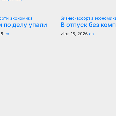
сорти
экономика
бизнес-ассорти
экономик
 по делу упали
В отпуск без ком
26
en
Июл 18, 2026
en