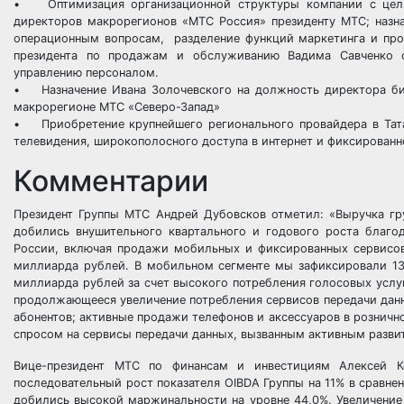
• Оптимизация организационной структуры компании с цель
директоров макрорегионов «МТС Россия» президенту МТС; назна
операционным вопросам, разделение функций маркетинга и про
президента по продажам и обслуживанию Вадима Савченко со
управлению персоналом.
• Назначение Ивана Золочевского на должность директора би
макрорегионе МТС «Северо-Запад»
• Приобретение крупнейшего регионального провайдера в Тат
телевидения, широкополосного доступа в интернет и фиксированно
Комментарии
Президент Группы МТС Андрей Дубовсков отметил: «Выручка гр
добились внушительного квартального и годового роста благо
России, включая продажи мобильных и фиксированных сервисов
миллиарда рублей. В мобильном сегменте мы зафиксировали 13
миллиарда рублей за счет высокого потребления голосовых услуг
продолжающееся увеличение потребления сервисов передачи да
абонентов; активные продажи телефонов и аксессуаров в розничн
спросом на сервисы передачи данных, вызванным активным разви
Вице-президент МТС по финансам и инвестициям Алексей К
последовательный рост показателя OIBDA Группы на 11% в сравне
добились высокой маржинальности на уровне 44,0%. Увеличение п