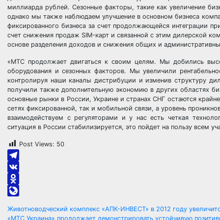
миллиарда рублей. Сезонные факторы, такие как увеличение бизн
однако мы также наблюдаем улучшение в основном бизнеса компан
фиксированного бизнеса за счет продолжающейся интеграции при
счет снижения продаж SIM-карт и связанной с этим дилерской ко
основе разделения доходов и снижения общих и административны
«МТС продолжает двигаться к своим целям. Мы добились высо
оборудования и сезонных факторов. Мы увеличили рентабельно
контролируя наши каналы дистрибуции и изменив структуру ди
получили также дополнительную экономию в других областях биз
основные рынки в России, Украине и странах СНГ остаются крайне
сетях фиксированной, так и мобильной связи, а уровень проникнов
взаимодействуем с регуляторами и у нас есть четкая техноло
ситуация в России стабилизируется, это пойдет на пользу всем у
Post Views:
50
Telegram
VK
Odnoklassniki
LiveJournal
Навигация
Животноводческий комплекс «АПК-ИНВЕСТ» в 2012 году увеличитс
«МТС Украина» продолжает демонстрировать устойчивую позитив