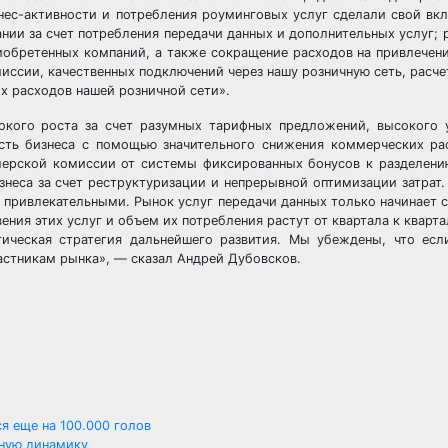
ес-активности и потребления роуминговых услуг сделали свой вкла
ии за счет потребления передачи данных и дополнительных услуг; р
обретенных компаний, а также сокращение расходов на привлечени
миссии, качественных подключений через нашу розничную сеть, расче
х расходов нашей розничной сети».
кого роста за счет разумных тарифных предложений, высокого 
сть бизнеса с помощью значительного снижения коммерческих ра
лерской комиссии от системы фиксированных бонусов к разделен
неса за счет реструктуризации и непрерывной оптимизации затрат.
 привлекательными. Рынок услуг передачи данных только начинает св
ения этих услуг и объем их потребления растут от квартала к кварт
гическая стратегия дальнейшего развития. Мы убеждены, что есл
частникам рынка», — сказал Андрей Дубовсков.
я еще на 100.000 голов
ную динамику