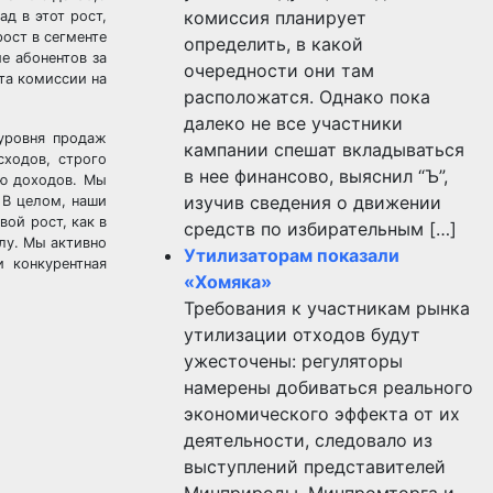
комиссия планирует
д в этот рост,
ост в сегменте
определить, в какой
е абонентов за
очередности они там
та комиссии на
расположатся. Однако пока
далеко не все участники
уровня продаж
кампании спешат вкладываться
сходов, строго
в нее финансово, выяснил “Ъ”,
ию доходов. Мы
изучив сведения о движении
 В целом, наши
ой рост, как в
средств по избирательным […]
алу. Мы активно
Утилизаторам показали
и конкурентная
«Хомяка»
Требования к участникам рынка
утилизации отходов будут
ужесточены: регуляторы
намерены добиваться реального
экономического эффекта от их
деятельности, следовало из
выступлений представителей
Минприроды, Минпромторга и