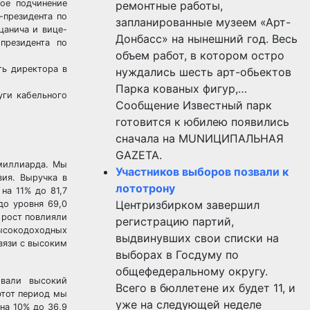
ое подчинение
ремонтные работы,
-президента по
запланированные музеем «Арт-
цанича и вице-
Донбасс» на нынешний год. Весь
президента по
объем работ, в котором остро
ь директора в
нуждались шесть арт-обьектов
Парка кованых фигур,…
ги кабельного
Сообщение Известный парк
готовится к юбилею появились
сначала на MUNИЦИПАЛЬНАЯ
GAZЕТА.
 миллиарда. Мы
Участников выборов позвали к
вия. Выручка в
лототрону
на 11% до 81,7
Центризбирком завершил
до уровня 69,0
 рост повлияли
регистрацию партий,
высокодоходных
выдвинувших свои списки на
вязи с высоким
выборах в Госдуму по
общефедеральному округу.
овали высокий
Всего в бюллетене их будет 11, и
этот период мы
уже на следующей неделе
на 10% до 36,9