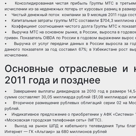
• Консолидированная чистая прибыль Группы МТС в третьем к
исчислении из-за неденежных потерь от курсовых разниц в размер
• Чистый денежный поток компании за 9 месяцев 2011 года сост
• Капитальные затраты группы МТС составили $704,3 миллиона и
• Коэффициент соотношения чистого долга Группы МТС к показател
• Выручка МТС на основном рынке, в России, выросла в годовом 
гривен. Показатель OIBDA по России в годовом выражении вырос н
• Выручка от услуг передачи данных в России выросла за год 
данного показателя за год составил 67%; в Узбекистане рост в
исчислении.
Основные отраслевые и к
2011 года и позднее
• Завершение выплаты дивидендов за 2010 год в размере 14,54
сумме составляет 30,05 миллиарда рублей ($1,08 миллиарда) или
• Вторичное размещение рублевых облигаций серии 02 на Мос
рублей.
• Индикативное предложение о приобретении у АФК «Система» 
«Московская городская телефонная сеть» (МГТС).
• Выход на рынок ШПД и кабельного телевидения Тулы благод
Интернет — ГК «Альтаир» за 680 миллионов рублей