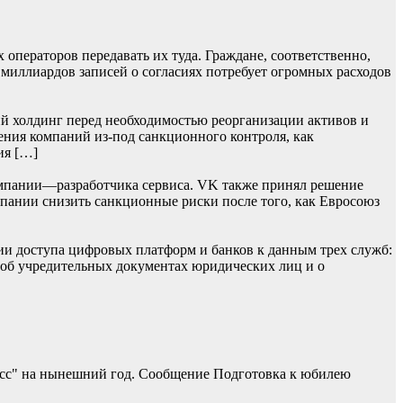
операторов передавать их туда. Граждане, соответственно,
 миллиардов записей о согласиях потребует огромных расходов
й холдинг перед необходимостью реорганизации активов и
ения компаний из-под санкционного контроля, как
ия […]
мпании—разработчика сервиса. VK также принял решение
омпании снизить санкционные риски после того, как Евросоюз
ии доступа цифровых платформ и банков к данным трех служб:
 об учредительных документах юридических лиц и о
асс" на нынешний год. Сообщение Подготовка к юбилею