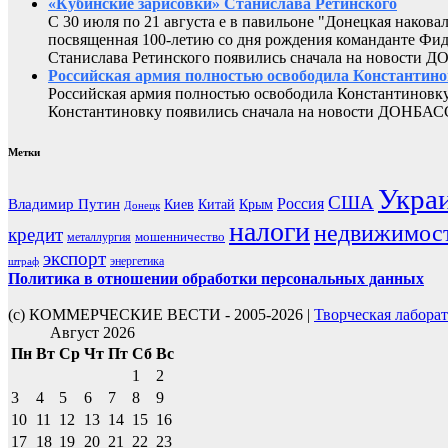
«Кубинские зарисовки» Станислава Ретинского
С 30 июля по 21 августа е в павильоне "Донецкая наков
посвященная 100-летию со дня рождения команданте Фид
Станислава Ретинского появились сначала на новости 
Российская армия полностью освободила Константин
Российская армия полностью освободила Константиновку
Константиновку появились сначала на новости ДОНБАС
Метки
Укра
США
Россия
Владимир Путин
Киев
Китай
Крым
Донецк
налоги
недвижимос
кредит
мошенничество
металлургия
экспорт
энергетика
штраф
Политика в отношении обработки персональных данных
(с) КОММЕРЧЕСКИЕ ВЕСТИ - 2005-2026 |
Творческая лабора
Август 2026
Пн
Вт
Ср
Чт
Пт
Сб
Вс
1
2
3
4
5
6
7
8
9
10
11
12
13
14
15
16
17
18
19
20
21
22
23