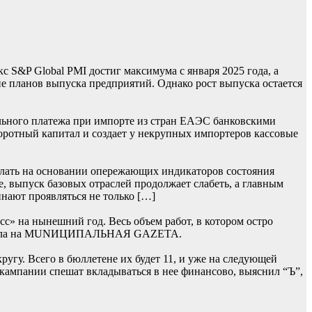
S&P Global PMI достиг максимума с января 2025 года, а
 планов выпуска предприятий. Однако рост выпуска остается
льного платежа при импорте из стран ЕАЭС банковскими
боротный капитал и создает у некрупных импортеров кассовые
лать на основании опережающих индикаторов состояния
, выпуск базовых отраслей продолжает слабеть, а главным
нают проявляться не только […]
» на нынешний год. Весь объем работ, в котором остро
 сначала на MUNИЦИПАЛЬНАЯ GAZЕТА.
гу. Всего в бюллетене их будет 11, и уже на следующей
 кампании спешат вкладываться в нее финансово, выяснил “Ъ”,