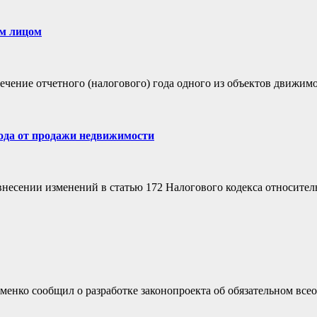
им лицом
ечение отчетного (налогового) года одного из объектов движим
хода от продажи недвижимости
внесении изменений в статью 172 Налогового кодекса относите
менко сообщил о разработке законопроекта об обязательном вс