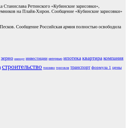
ка Станислава Ретинского «Кубинские зарисовки»,
наемников на Плайя-Хирон. Сообщение «Кубинские зарисовки»
 Песков. Сообщение Российская армия полностью освободила
зерно
ипотека
квартира
компания
инвестиции
интервью
импорт
строительство
я
транспорт
формула 1
цены
топливо
торговля