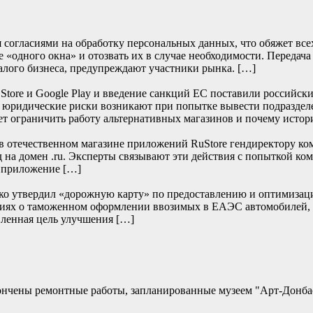
согласиями на обработку персональных данных, что обяжет всех 
 «одного окна» и отозвать их в случае необходимости. Передача
алого бизнеса, предупреждают участники рынка. […]
re и Google Play и введение санкций ЕС поставили российски
е юридические риски возникают при попытке вывести подраздел
т ограничить работу альтернативных магазинов и почему истор
отечественном магазине приложений RuStore гендиректору ко
д на домен .ru. Эксперты связывают эти действия с попыткой к
и приложение […]
нко утвердил «дорожную карту» по предоставлению и оптимизац
дениях о таможенном оформлении ввозимых в ЕАЭС автомобилей,
ленная цель улучшения […]
кончены ремонтные работы, запланированные музеем "Арт-Донб