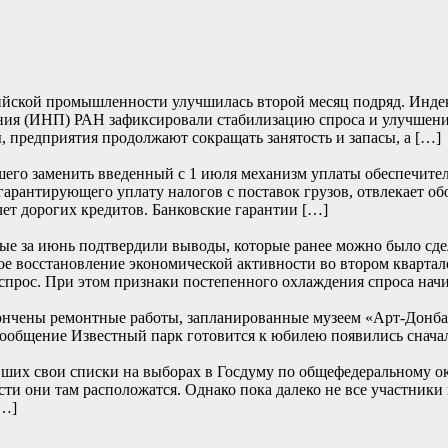
йской промышленности улучшилась второй месяц подряд. Индекс 
ия (ИНП) РАН зафиксировали стабилизацию спроса и улучшение
, предприятия продолжают сокращать занятость и запасы, а […]
его заменить введенный с 1 июля механизм уплаты обеспечите
 гарантирующего уплату налогов с поставок грузов, отвлекает о
чет дорогих кредитов. Банковские гарантии […]
е за июнь подтвердили выводы, которые ранее можно было сде
е восстановление экономической активности во втором квартале
прос. При этом признаки постепенного охлаждения спроса начи
ончены ремонтные работы, запланированные музеем «Арт-Донбасс
… Сообщение Известный парк готовится к юбилею появились
их свои списки на выборах в Госдуму по общефедеральному окру
сти они там расположатся. Однако пока далеко не все участники
[…]