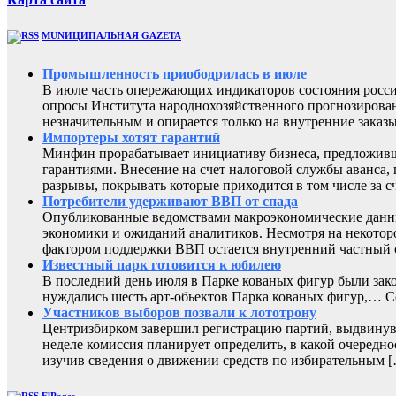
MUNИЦИПАЛЬНАЯ GAZЕТА
Промышленность приободрилась в июле
В июле часть опережающих индикаторов состояния росси
опросы Института народнохозяйственного прогнозирован
незначительным и опирается только на внутренние заказы
Импортеры хотят гарантий
Минфин прорабатывает инициативу бизнеса, предложивш
гарантиями. Внесение на счет налоговой службы аванса,
разрывы, покрывать которые приходится в том числе за с
Потребители удерживают ВВП от спада
Опубликованные ведомствами макроэкономические данны
экономики и ожиданий аналитиков. Несмотря на некоторо
фактором поддержки ВВП остается внутренний частный с
Известный парк готовится к юбилею
В последний день июля в Парке кованых фигур были зак
нуждались шесть арт-обьектов Парка кованых фигур,
Участников выборов позвали к лототрону
Центризбирком завершил регистрацию партий, выдвинувш
неделе комиссия планирует определить, в какой очередно
изучив сведения о движении средств по избирательным 