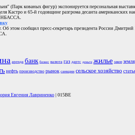
альня" (Парк кованых фигур) экспонируется персональная выстав
еля Кастро и 65-й годовщине разгрома десанта американских 
ДОНБАССА.
овку
. Об этом сообщил пресс-секретарь президента России Дмитрий
СА.
ина
жилье
банк
газ
земля
аренда
валюта
дартс
бизнес
закон
деньги
ть
сельское хозяйство
рынок
нефть
стать
производство
санкции
тория Евгения Лавриненко
| 015BE