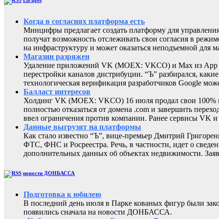
ElPages
Когда в согласиях платформа есть
Минцифры предлагает создать платформу для управления 
получат возможность отслеживать свои согласия в режиме
на инфраструктуру и может оказаться неподъемной для м
Магазин разряжен
Удаление приложений VK (MOEX: VKCO) и Max из App Sto
перестройки каналов дистрибуции. “Ъ” разбирался, каки
технологическая верификация разработчиков Google може
Балласт интересов
Холдинг VK (MOEX: VKCO) 16 июля продал свои 100% в 
полностью отказаться от домена .com и завершить перехо
ввел ограничения против компании. Ранее сервисы VK 
Данные выгрузят на платформы
Как стало известно “Ъ”, вице-премьер Дмитрий Григоре
ФТС, ФНС и Росреестра. Речь, в частности, идет о све
дополнительных данных об объектах недвижимости. Заяв
новости ДОНБАССА
Подготовка к юбилею
В последний день июля в Парке кованых фигур были за
появились сначала на новости ДОНБАССА.