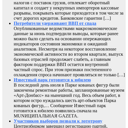
налогов с поставок грузов, отвлекает оборотный
капитал и создает у некрупных импортеров кассовые
разрывы, покрывать которые приходится в том числе за
счет дорогих кредитов. Банковские гарантии […]
Потребители удерживают ВВП от спада
Опубликованные ведомствами макроэкономические
данные за июнь подтвердили выводы, которые ранее
можно было сделать на основании опережающих
индикаторов состояния экономики и ожиданий
аналитиков. Несмотря на некоторое восстановление
экономической активности во втором квартале, выпуск
базовых отраслей продолжает слабеть, а главным
фактором поддержки ВВП остается внутренний
частный спрос. При этом признаки постепенного
охлаждения спроса начинают проявляться не только […]
Известный парк готовится к юбилею
В последний день июля в Парке кованых фигур были
закончены ремонтные работы, запланированные музеем
«Арт-Донбасс» на нынешний год. Весь объем работ, в
котором остро нуждались шесть арт-обьектов Парка
кованых фигур,… Сообщение Известный парк
готовится к юбилею появились сначала на
MUNИЦИПАЛЬНАЯ GAZЕТА.
Участников выборов позвали к лототрону
Центризбирком завершил регистрацию партий,