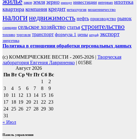
жилье
зерно
ипотека
земля
инвестиции
закон
интервью
импорт
кредит
квартира
компания
мошенничество
металлургия
налоги
недвижимость
рынок
нефть
производство
строительство
сельское хозяйство
статья
санкции
экспорт
транспорт
формула 1
цены
топливо
торговля
штраф
энергетика
Политика в отношении обработки персональных данных
(с) КОММЕРЧЕСКИЕ ВЕСТИ - 2005-2026 |
Творческая
лаборатория Евгения Лавриненко
| 015BE
Август 2026
Пн
Вт
Ср
Чт
Пт
Сб
Вс
1
2
3
4
5
6
7
8
9
10
11
12
13
14
15
16
17
18
19
20
21
22
23
24
25
26
27
28
29
30
31
« Июл
Панель управления