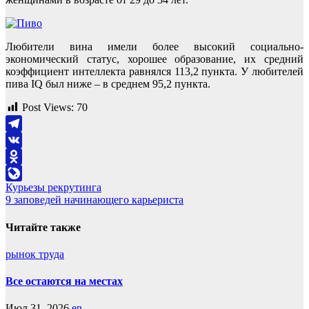
Любители вина имели более высокий социально-
экономический статус, хорошее образование, их средний
коэффициент интеллекта равнялся 113,2 пункта. У любителей
пива IQ был ниже – в среднем 95,2 пункта.
Post Views:
70
Telegram
VK
Odnoklassniki
Навигация
Курьезы рекрутинга
LiveJournal
9 заповедей начинающего карьериста
по
записям
Читайте также
рынок труда
Все остаются на местах
Июл 31, 2026
en