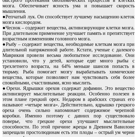
быстрого протекания биохимических процессов в клетках
мозга. Обеспечивает ясность ума и повышает скорость
мышления.
●Репчатый лук. Он способствует лучшему насыщению клеток
мозга кислородом.
●Чеснок – содержит вещества, активизирующие клетки мозга.
При длительном применение улучшает память и препятствует
возрастным изменениям головного мозга.
●Рыбу – содержит вещества, необходимые клеткам мозга при
длительной напряженной работе. Кстати, ученые с далекого
Маврикия провели весьма любопытное исследование. Они
установили, что у детей, которые едят много рыбы с
трехлетнего возраста, на 64% меньше шансов попасть в
тюрьму. Рыба помогает мозгу вырабатывать химические
вещества, которые позволяют нам чувствовать себя более
спокойными, счастливыми, ясно мыслить.
●Орехи. Ядрышки орехов содержат дофамин. Это вещество
активизирует мыслительные реакции. Особенно полезен в
этом плане грецкий орех. Недаром в арабских странах его
называют «четыре мозга». Действительно, ядрышко грецкого
ореха очень сильно напоминает содержимое черепной
коробки. Именно поэтому с давних пор существовало
поверье, что грецкие орехи улучшают мыслительные
способности. По этой причине жрецы в Древнем Вавилоне
запрещали простолюдинам есть эти плоды – острый ум черни