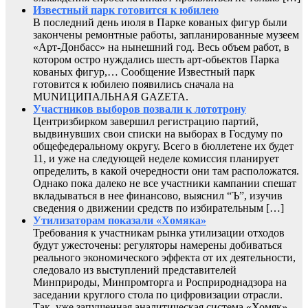
Известный парк готовится к юбилею
В последний день июля в Парке кованых фигур были
закончены ремонтные работы, запланированные музеем
«Арт-Донбасс» на нынешний год. Весь объем работ, в
котором остро нуждались шесть арт-обьектов Парка
кованых фигур,… Сообщение Известный парк
готовится к юбилею появились сначала на
MUNИЦИПАЛЬНАЯ GAZЕТА.
Участников выборов позвали к лототрону
Центризбирком завершил регистрацию партий,
выдвинувших свои списки на выборах в Госдуму по
общефедеральному округу. Всего в бюллетене их будет
11, и уже на следующей неделе комиссия планирует
определить, в какой очередности они там расположатся.
Однако пока далеко не все участники кампании спешат
вкладываться в нее финансово, выяснил “Ъ”, изучив
сведения о движении средств по избирательным […]
Утилизаторам показали «Хомяка»
Требования к участникам рынка утилизации отходов
будут ужесточены: регуляторы намерены добиваться
реального экономического эффекта от их деятельности,
следовало из выступлений представителей
Минприроды, Минпромторга и Росприроднадзора на
заседании круглого стола по цифровизации отрасли.
Так, уже запущенная аналитическая система «Хомяк»