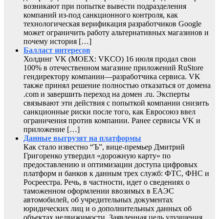
возникают при попытке вывести подразделения
компаний из-под санкционного контроля, как
технологическая верификация разработчиков Google
может ограничить работу альтернативных магазинов и
почему история […]
Балласт интересов
Холдинг VK (MOEX: VKCO) 16 июля продал свои
100% в отечественном магазине приложений RuStore
гендиректору компании—разработчика сервиса. VK
также принял решение полностью отказаться от домена
.com и завершить переход на домен .ru. Эксперты
связывают эти действия с попыткой компании снизить
санкционные риски после того, как Евросоюз ввел
ограничения против компании. Ранее сервисы VK и
приложение […]
Данные выгрузят на платформы
Как стало известно “Ъ”, вице-премьер Дмитрий
Григоренко утвердил «дорожную карту» по
предоставлению и оптимизации доступа цифровых
платформ и банков к данным трех служб: ФТС, ФНС и
Росреестра. Речь, в частности, идет о сведениях о
таможенном оформлении ввозимых в ЕАЭС
автомобилей, об учредительных документах
юридических лиц и о дополнительных данных об
объектах недвижимости. Заявленная цель улучшения