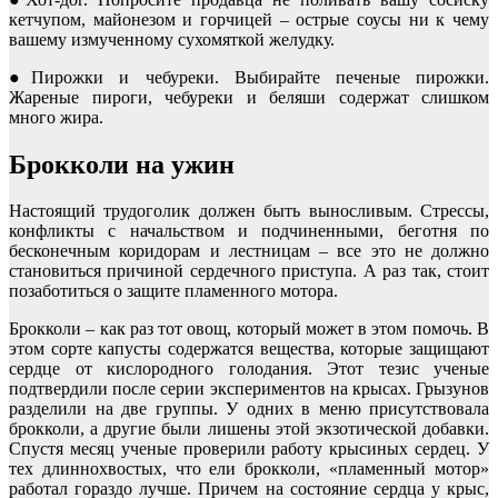
кетчупом, майонезом и горчицей – острые соусы ни к чему
вашему измученному сухомяткой желудку.
●Пирожки и чебуреки. Выбирайте печеные пирожки.
Жареные пироги, чебуреки и беляши содержат слишком
много жира.
Брокколи на ужин
Настоящий трудоголик должен быть выносливым. Стрессы,
конфликты с начальством и подчиненными, беготня по
бесконечным коридорам и лестницам – все это не должно
становиться причиной сердечного приступа. А раз так, стоит
позаботиться о защите пламенного мотора.
Брокколи – как раз тот овощ, который может в этом помочь. В
этом сорте капусты содержатся вещества, которые защищают
сердце от кислородного голодания. Этот тезис ученые
подтвердили после серии экспериментов на крысах. Грызунов
разделили на две группы. У одних в меню присутствовала
брокколи, а другие были лишены этой экзотической добавки.
Спустя месяц ученые проверили работу крысиных сердец. У
тех длиннохвостых, что ели брокколи, «пламенный мотор»
работал гораздо лучше. Причем на состояние сердца у крыс,