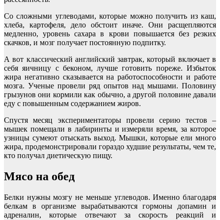
Со сложными углеводами, которые можно получить из каш,
хлеба, картофеля, дело обстоит иначе. Они расщепляются
медленно, уровень сахара в крови повышается без резких
скачков, и мозг получает постоянную подпитку.
А вот классический английский завтрак, который включает в
себя яичницу с беконом, лучше готовить пореже. Избыток
жира негативно сказывается на работоспособности и работе
мозга. Ученые провели ряд опытов над мышами. Половину
грызунов они кормили как обычно, а другой половине давали
еду с повышенным содержанием жиров.
Спустя месяц экспериментаторы провели серию тестов –
мышек помещали в лабиринты и измеряли время, за которое
узницы сумеют отыскать выход. Мышки, которые ели много
жира, продемонстрировали гораздо худшие результаты, чем те,
кто получал диетическую пищу.
Мясо на обед
Белки нужны мозгу не меньше углеводов. Именно благодаря
белкам в организме вырабатываются гормоны допамин и
адреналин, которые отвечают за скорость реакций и