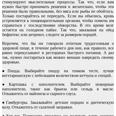
стимулируют мыслительные процессы. Так что, если вам
нужно быстро принимать решения и желательно, чтобы эти
решения были правильными, без мяса или рыбы не обойтись.
Только постарайтесь не переедать. Если вы объелись, кровь
устремляется к пищеварительным органам, чтобы помочь им
справиться с последствиями обжорства. В это время мозг
остается на голодном пайке. Так что, заказывая на обед
бифштекс или антрекот, следите за размером порций.
Впрочем, что бы ни говорили отпетым трудоголикам о
здоровой пище, в течение рабочего дня они, как правило, все
равно перекусывают в ресторанах быстрого питания. А раз
так, нужно постараться как можно меньше навредить своему
здоровью.
●Пицца. Выбирайте пиццу на тонком тесте, лучше
вегетарианскую с небольшим количеством кетчупа и специй.
●Картошка с наполнителем. Выбирайте нежирные
наполнители, такие как брынза или сельдь в масле.
Откажитесь от майонеза и сырного соуса.
●Гамбургеры. Заказывайте детские порции и диетическую
колу. Откажитесь от салатной заправки.
●Хот-дог. Попросите продавца не поливать вашу сосиску