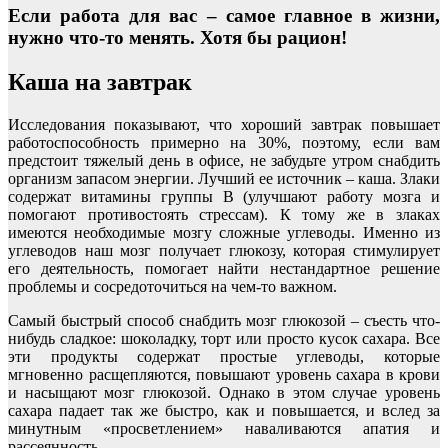
Если работа для вас – самое главное в жизни,
нужно что-то менять. Хотя бы рацион!
Каша на завтрак
Исследования показывают, что хороший завтрак повышает
работоспособность примерно на 30%, поэтому, если вам
предстоит тяжелый день в офисе, не забудьте утром снабдить
организм запасом энергии. Лучший ее источник – каша. Злаки
содержат витамины группы В (улучшают работу мозга и
помогают противостоять стрессам). К тому же в злаках
имеются необходимые мозгу сложные углеводы. Именно из
углеводов наш мозг получает глюкозу, которая стимулирует
его деятельность, помогает найти нестандартное решение
проблемы и сосредоточиться на чем-то важном.
Самый быстрый способ снабдить мозг глюкозой – съесть что-
нибудь сладкое: шоколадку, торт или просто кусок сахара. Все
эти продукты содержат простые углеводы, которые
мгновенно расщепляются, повышают уровень сахара в крови
и насыщают мозг глюкозой. Однако в этом случае уровень
сахара падает так же быстро, как и повышается, и вслед за
минутным «просветлением» наваливаются апатия и
рассеянность.