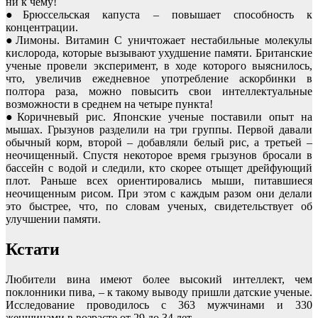
ни к чему!
●Брюссельская капуста – повышает способность к
концентрации.
●Лимоны. Витамин С уничтожает нестабильные молекулы
кислорода, которые вызывают ухудшение памяти. Британские
ученые провели эксперимент, в ходе которого выяснилось,
что, увеличив ежедневное употребление аскорбинки в
полтора раза, можно повысить свои интеллектуальные
возможности в среднем на четыре пункта!
●Коричневый рис. Японские ученые поставили опыт на
мышах. Грызунов разделили на три группы. Первой давали
обычный корм, второй – добавляли белый рис, а третьей –
неочищенный. Спустя некоторое время грызунов бросали в
бассейн с водой и следили, кто скорее отыщет дрейфующий
плот. Раньше всех ориентировались мыши, питавшиеся
неочищенным рисом. При этом с каждым разом они делали
это быстрее, что, по словам ученых, свидетельствует об
улучшении памяти.
Кстати
Любители вина имеют более высокий интеллект, чем
поклонники пива, – к такому выводу пришли датские ученые.
Исследование проводилось с 363 мужчинами и 330
женщинами в возрасте от 29 до 34 лет.