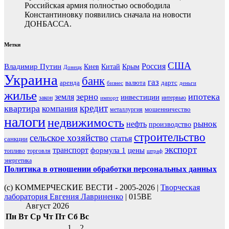
Российская армия полностью освободила
Константиновку появились сначала на новости
ДОНБАССА.
Метки
США
Россия
Владимир Путин
Киев
Китай
Крым
Донецк
Украина
банк
газ
аренда
валюта
дартс
бизнес
деньги
жилье
зерно
ипотека
земля
инвестиции
закон
интервью
импорт
кредит
квартира
компания
мошенничество
металлургия
налоги
недвижимость
рынок
нефть
производство
строительство
сельское хозяйство
статья
санкции
экспорт
транспорт
формула 1
цены
топливо
торговля
штраф
энергетика
Политика в отношении обработки персональных данных
(с) КОММЕРЧЕСКИЕ ВЕСТИ - 2005-2026 |
Творческая
лаборатория Евгения Лавриненко
| 015BE
Август 2026
Пн
Вт
Ср
Чт
Пт
Сб
Вс
1
2