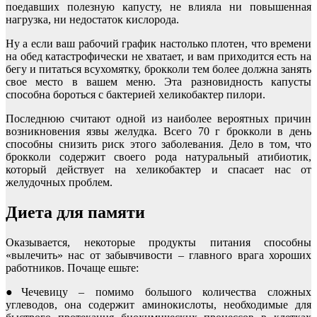
поедавших полезную капусту, не влияла ни повышенная
нагрузка, ни недостаток кислорода.
Ну а если ваш рабочий график настолько плотен, что времени
на обед катастрофически не хватает, и вам приходится есть на
бегу и питаться всухомятку, брокколи тем более должна занять
свое место в вашем меню. Эта разновидность капусты
способна бороться с бактерией хеликобактер пилори.
Последнюю считают одной из наиболее вероятных причин
возникновения язвы желудка. Всего 70 г брокколи в день
способны снизить риск этого заболевания. Дело в том, что
брокколи содержит своего рода натуральный атибиотик,
который действует на хеликобактер и спасает нас от
желудочных проблем.
Диета для памяти
Оказывается, некоторые продукты питания способны
«вылечить» нас от забывчивости – главного врага хороших
работников. Почаще ешьте:
●Чечевицу – помимо большого количества сложных
углеводов, она содержит аминокислоты, необходимые для