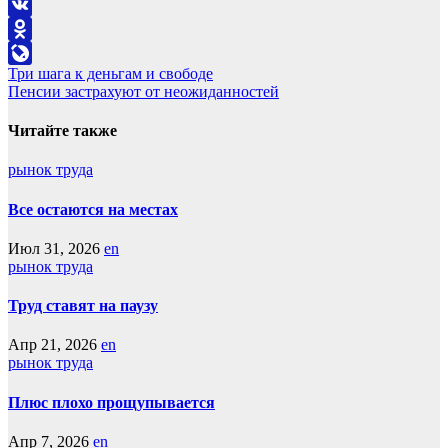
Telegram
VK
Odnoklassniki
Навигация
Три шага к деньгам и свободе
LiveJournal
Пенсии застрахуют от неожиданностей
по
записям
Читайте также
рынок труда
Все остаются на местах
Июл 31, 2026
en
рынок труда
Труд ставят на паузу
Апр 21, 2026
en
рынок труда
Плюс плохо прощупывается
Апр 7, 2026
en