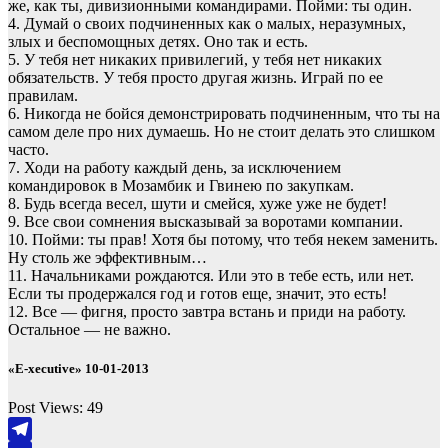
же, как ты, дивизионными командирами. Пойми: ты один.
4. Думай о своих подчиненных как о малых, неразумных,
злых и беспомощных детях. Оно так и есть.
5. У тебя нет никаких привилегий, у тебя нет никаких
обязательств. У тебя просто другая жизнь. Играй по ее
правилам.
6. Никогда не бойся демонстрировать подчиненным, что ты на
самом деле про них думаешь. Но не стоит делать это слишком
часто.
7. Ходи на работу каждый день, за исключением
командировок в Мозамбик и Гвинею по закупкам.
8. Будь всегда весел, шути и смейся, хуже уже не будет!
9. Все свои сомнения высказывай за воротами компании.
10. Пойми: ты прав! Хотя бы потому, что тебя некем заменить.
Ну столь же эффективным…
11. Начальниками рождаются. Или это в тебе есть, или нет.
Если ты продержался год и готов еще, значит, это есть!
12. Все ― фигня, просто завтра встань и приди на работу.
Остальное ― не важно.
«E-xecutive» 10-01-2013
Post Views:
49