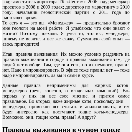
год; заместитель директора ТК «Лента» в 2006 году; менеджер
проектов в 2008 и 2009 годах; директор по маркетингу в 2010
году; начальник геологической партии с 2011 года по
настоящее время.
То есть я ― это вы. «Менеджер», ― презрительно бросают
мне геологи на моей работе. Я улыбаюсь: что они знают о
жизни? Поэтому поехали. Я учел то, что вы, менеджеры,
ничему не верите, и все же скажу. Суммирую свой опыт ―
авось пригодится!
Итак, правила выживания. Их можно условно разделить на
правила выживания в городе и правила выживания там, где
людей нет вообще. Там, где они есть, но их немного, правил
нет. Надо импровизировать. В офисе тоже правил нет ― тоже
надо импровизировать, да вы и сами в курсе.
Данные правила неприменимы для жирных котов-
менеджеров (речь, конечно, о владельцах компаний). Во-
первых, у них на все свое мнение, и притом самое
правильное. Во-вторых, даже жирные коты, поскольку они ―
менеджеры, привыкли все считать и анализировать, и им
будет интересно, как поступают тощие коты-менеджеры.
Возможно, они, тощие коты, правы? А вдруг?
Правила выживания в чужом городе