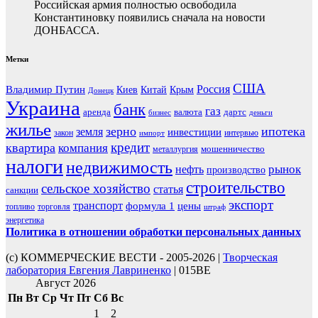
Российская армия полностью освободила
Константиновку появились сначала на новости
ДОНБАССА.
Метки
США
Россия
Владимир Путин
Киев
Китай
Крым
Донецк
Украина
банк
газ
аренда
валюта
дартс
бизнес
деньги
жилье
зерно
ипотека
земля
инвестиции
закон
интервью
импорт
кредит
квартира
компания
мошенничество
металлургия
налоги
недвижимость
рынок
нефть
производство
строительство
сельское хозяйство
статья
санкции
экспорт
транспорт
формула 1
цены
топливо
торговля
штраф
энергетика
Политика в отношении обработки персональных данных
(с) КОММЕРЧЕСКИЕ ВЕСТИ - 2005-2026 |
Творческая
лаборатория Евгения Лавриненко
| 015BE
Август 2026
Пн
Вт
Ср
Чт
Пт
Сб
Вс
1
2