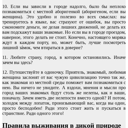
10. Если вы зависли в городе надолго, было бы неплохо
познакомиться с местной аборигенкой (аборигеном, если вы
женщина). Это удобно и полезно во всех смыслах: вы
тренируетесь в языке, вас страхуют от ошибок, вы просто
сэкономите деньги, не делая лишних движений, не делать их
вам подскажут ваши знакомые. Но если вы в городе проездом,
наверное, этого делать не стоит. Конечно, настоящего моряка
ждут в каждом порту, но, может быть, лучше посмотреть
лишний зáмок, чем втираться в доверие?
11. Любите страну, город, в котором остановились. Иначе
зачем вы здесь?
12. Путешествуйте в одиночку. Приятель, знакомый, любимая
женщина заслонят от вас чужую цивилизацию точно так же,
как знакомая из местной среды поможет вам познакомиться с
нею. Вы ничего не увидите. А вздохи, мнения и мысли про
город ваших знакомых будут столь же нелепы, как и ваши,
поначалу. Зачем иметь две нелепости вместо одной? И потом,
холодок между лопаток, пронизывающий вас, когда вы один,
просто бесподобен! Ради этого стоит жить и пускаться в
странствие. Ради одного этого!
Правила выживания в дикой природе