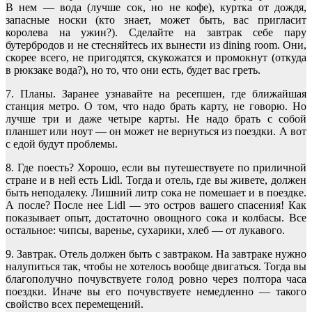
В нем ― вода (лучше сок, но не кофе), куртка от дождя,
запасные носки (кто знает, может быть, вас пригласит
королева на ужин?). Сделайте на завтрак себе пару
бутербродов и не стесняйтесь их вынести из dining room. Они,
скорее всего, не пригодятся, скукожатся и промокнут (откуда
в рюкзаке вода?), но то, что они есть, будет вас греть.
7. Планы. Заранее узнавайте на ресепшен, где ближайшая
станция метро. О том, что надо брать карту, не говорю. Но
лучше три и даже четыре карты. Не надо брать с собой
планшет или ноут ― он может не вернуться из поездки. А вот
с едой будут проблемы.
8. Где поесть? Хорошо, если вы путешествуете по приличной
стране и в ней есть Lidl. Тогда и отель, где вы живете, должен
быть неподалеку. Лишний литр сока не помешает и в поездке.
А после? После нее Lidl ― это остров вашего спасения! Как
показывает опыт, достаточно овощного сока и колбасы. Все
остальное: чипсы, варенье, сухарики, хлеб ― от лукавого.
9. Завтрак. Отель должен быть с завтраком. На завтраке нужно
налупиться так, чтобы не хотелось вообще двигаться. Тогда вы
благополучно почувствуете голод ровно через полтора часа
поездки. Иначе вы его почувствуете немедленно ― такого
свойство всех перемещений.