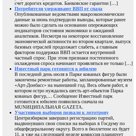
счет дорогих кредитов. Банковские гарантии […]
Потребители удерживают ВВП от спада
Опубликованные ведомствами макроэкономические
данные за июнь подтвердили выводы, которые ранее
можно было сделать на основании опережающих
индикаторов состояния экономики и ожиданий
аналитиков. Несмотря на некоторое восстановление
экономической активности во втором квартале, выпуск
базовых отраслей продолжает слабеть, а главным
фактором поддержки ВВП остается внутренний
частный спрос. При этом признаки постепенного
охлаждения спроса начинают проявляться не только […]
Известный парк готовится к юбилею
В последний день июля в Парке кованых фигур были
закончены ремонтные работы, запланированные музеем
«Арт-Донбасс» на нынешний год. Весь объем работ, в
котором остро нуждались шесть арт-обьектов Парка
кованых фигур,… Сообщение Известный парк
готовится к юбилею появились сначала на
MUNИЦИПАЛЬНАЯ GAZЕТА.
Участников выборов позвали к лототрону
Центризбирком завершил регистрацию партий,
выдвинувших свои списки на выборах в Госдуму по
общефедеральному округу. Всего в бюллетене их будет
11, и уже на следующей неделе комиссия планирует