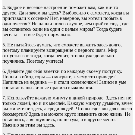
4. Бодрое и веселое настроение поможет вам, как ничто
другое. Да и зачем вы здесь? Выбросило с самолета, когда вы
приставали к соседке? Нет, наверное, вы хотели побыть в
одиночестве? Не нашли ничего лучше, чем прийти сюда, где
вы останетесь один на один с целым миром? Тогда будьте
веселы ― и все будет нормально.
5. Не пытайтесь думать, что сможете выжить здесь долго,
поэтому планируйте возвращение с первого шага. Мир
отпустит вас тогда, когда решит, что вы уже довольно
поучились. Поэтому учитесь!
6. Делайте для себя заметки по каждому своему поступку.
Пошли в обход горы ― смотрите, к чему это приведет!
Напились из ледника ― и стали козленочком! Записи в уме
составят ваши личные правила выживания.
7. Используйте каждую минуту в дикой природе. Здесь нет не
только людей, но и их мыслей. Каждую минуту думайте, зачем
вы живете не здесь, а среди людей. Что вы сделали для вашего
бессмертия? Здесь вы можете круто изменить свою жизнь. Не
оставшись, а вернувшись, но не туда, а в другое место.
Именно за этим вы здесь.