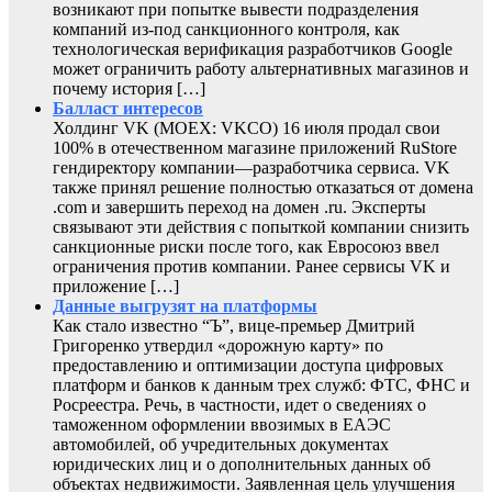
возникают при попытке вывести подразделения
компаний из-под санкционного контроля, как
технологическая верификация разработчиков Google
может ограничить работу альтернативных магазинов и
почему история […]
Балласт интересов
Холдинг VK (MOEX: VKCO) 16 июля продал свои
100% в отечественном магазине приложений RuStore
гендиректору компании—разработчика сервиса. VK
также принял решение полностью отказаться от домена
.com и завершить переход на домен .ru. Эксперты
связывают эти действия с попыткой компании снизить
санкционные риски после того, как Евросоюз ввел
ограничения против компании. Ранее сервисы VK и
приложение […]
Данные выгрузят на платформы
Как стало известно “Ъ”, вице-премьер Дмитрий
Григоренко утвердил «дорожную карту» по
предоставлению и оптимизации доступа цифровых
платформ и банков к данным трех служб: ФТС, ФНС и
Росреестра. Речь, в частности, идет о сведениях о
таможенном оформлении ввозимых в ЕАЭС
автомобилей, об учредительных документах
юридических лиц и о дополнительных данных об
объектах недвижимости. Заявленная цель улучшения