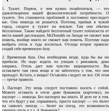
1. Туалет. Первое, о чем нужно позаботиться, ― это
удовлетворение вашей физиологической потребности. О
туалете. Это становится проблемой и постоянно преследует
вас. Она никогда не решается. Поэтому, прибыв в чужой
город, сходите в туалет на вокзале. Там они обычно
бесплатные. Также найдите бесплатный туалет поблизости от
места вашей дислокации. McDonalds на Западе не сможет вам
помочь, вообще никто не сможет вам помочь. Поэтому надо
выбрать отель и туда вселиться. Отсюда второе правило:
создай себе временную базу.
2. Временная база. Она необходима везде, куда бы вы ни
прибыли. Не надо ходить по улицам с рюкзаком, дико
озираясь. Отель дает вам чувство защищенности. Вы
оставляете там свои вещи и не заботитесь о том, что они
пропадут. Кстати, о вещах! Оставлять следует не все. Об этом
― третье правило.
3. Паспорт. Эту вещь следует постоянно носить с собой.
Можете оставить в отеле даже бумажник (карточку), но
паспорт ― никогда. Без паспорта вы никто. И дело не в том,
что его будут у вас спрашивать, просто паспорт ― это билет
на самолет, иногда ― билет на поезд, это возможность
сменить отель и т.д. А бумажник?