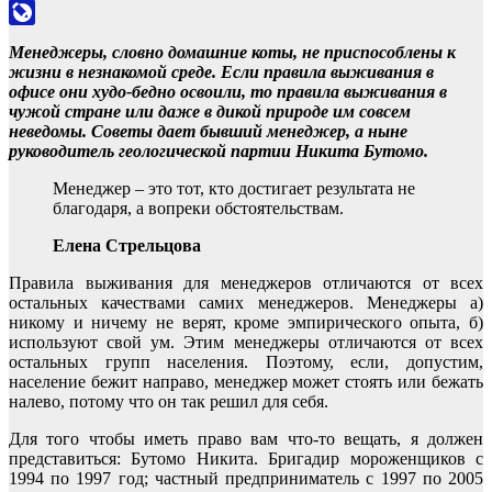
Odnoklassniki
LiveJournal
Менеджеры, словно домашние коты, не приспособлены к
жизни в незнакомой среде. Если правила выживания в
офисе они худо-бедно освоили, то правила выживания в
чужой стране или даже в дикой природе им совсем
неведомы. Советы дает бывший менеджер, а ныне
руководитель геологической партии Никита Бутомо.
Менеджер – это тот, кто достигает результата не
благодаря, а вопреки обстоятельствам.
Елена Стрельцова
Правила выживания для менеджеров отличаются от всех
остальных качествами самих менеджеров. Менеджеры а)
никому и ничему не верят, кроме эмпирического опыта, б)
используют свой ум. Этим менеджеры отличаются от всех
остальных групп населения. Поэтому, если, допустим,
население бежит направо, менеджер может стоять или бежать
налево, потому что он так решил для себя.
Для того чтобы иметь право вам что-то вещать, я должен
представиться: Бутомо Никита. Бригадир мороженщиков с
1994 по 1997 год; частный предприниматель с 1997 по 2005