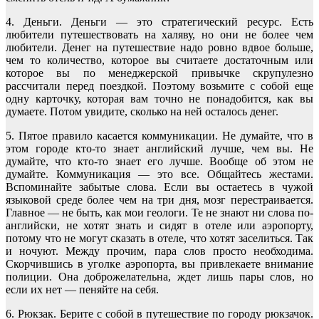
4. Деньги. Деньги ― это стратегический ресурс. Есть
любители путешествовать на халяву, но они не более чем
любители. Денег на путешествие надо ровно вдвое больше,
чем то количество, которое вы считаете достаточным или
которое вы по менеджерской привычке скрупулезно
рассчитали перед поездкой. Поэтому возьмите с собой еще
одну карточку, которая вам точно не понадобится, как вы
думаете. Потом увидите, сколько на ней осталось денег.
5. Пятое правило касается коммуникации. Не думайте, что в
этом городе кто-то знает английский лучше, чем вы. Не
думайте, что кто-то знает его лучше. Вообще об этом не
думайте. Коммуникация ― это все. Общайтесь жестами.
Вспоминайте забытые слова. Если вы остаетесь в чужой
языковой среде более чем на три дня, мозг перестраивается.
Главное ― не быть, как мои геологи. Те не знают ни слова по-
английски, не хотят знать и сидят в отеле или аэропорту,
потому что не могут сказать в отеле, что хотят заселиться. Так
и ночуют. Между прочим, пара слов просто необходима.
Скорчившись в уголке аэропорта, вы привлекаете внимание
полиции. Она доброжелательна, ждет лишь пары слов, но
если их нет ― пеняйте на себя.
6. Рюкзак. Берите с собой в путешествие по городу рюкзачок.