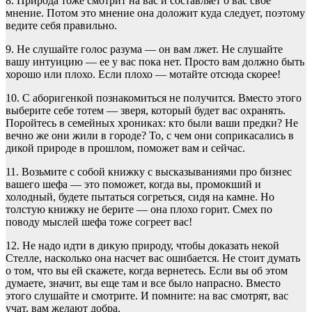
8. Природа тоже смотрит на вас и составляет о вас свое
мнение. Потом это мнение она доложит куда следует, поэтому
ведите себя правильно.
9. Не слушайте голос разума ― он вам лжет. Не слушайте
вашу интуицию ― ее у вас пока нет. Просто вам должно быть
хорошо или плохо. Если плохо ― мотайте отсюда скорее!
10. С аборигенкой познакомиться не получится. Вместо этого
выберите себе тотем ― зверя, который будет вас охранять.
Поройтесь в семейных хрониках: кто были ваши предки? Не
вечно же они жили в городе? То, с чем они соприкасались в
дикой природе в прошлом, поможет вам и сейчас.
11. Возьмите с собой книжку с высказываниями про бизнес
вашего шефа ― это поможет, когда вы, промокший и
холодный, будете пытаться согреться, сидя на камне. Но
толстую книжку не берите ― она плохо горит. Смех по
поводу мыслей шефа тоже согреет вас!
12. Не надо идти в дикую природу, чтобы доказать некой
Стелле, насколько она насчет вас ошибается. Не стоит думать
о том, что вы ей скажете, когда вернетесь. Если вы об этом
думаете, значит, вы еще там и все было напрасно. Вместо
этого слушайте и смотрите. И помните: на вас смотрят, вас
учат, вам желают добра.