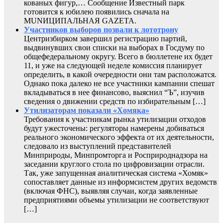
кованых фигур,… Сообщение Известный парк
готовится к юбилею появились сначала на
MUNИЦИПАЛЬНАЯ GAZЕТА.
Участников выборов позвали к лототрону
Центризбирком завершил регистрацию партий,
выдвинувших свои списки на выборах в Госдуму по
общефедеральному округу. Всего в бюллетене их будет
11, и уже на следующей неделе комиссия планирует
определить, в какой очередности они там расположатся.
Однако пока далеко не все участники кампании спешат
вкладываться в нее финансово, выяснил “Ъ”, изучив
сведения о движении средств по избирательным […]
Утилизаторам показали «Хомяка»
Требования к участникам рынка утилизации отходов
будут ужесточены: регуляторы намерены добиваться
реального экономического эффекта от их деятельности,
следовало из выступлений представителей
Минприроды, Минпромторга и Росприроднадзора на
заседании круглого стола по цифровизации отрасли.
Так, уже запущенная аналитическая система «Хомяк»
сопоставляет данные из информсистем других ведомств
(включая ФНС), выявляя случаи, когда заявленные
предприятиями объемы утилизации не соответствуют
[…]