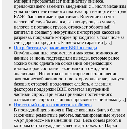
Минфин прорабатывает инициативу бизнеса,
предложившего заменить введенный с 1 июля механизм
уплаты обеспечительного платежа при импорте из стран
ЕАЭС банковскими гарантиями. Внесение на счет
налоговой службы аванса, гарантирующего уплату
налогов с поставок грузов, отвлекает оборотный
капитал и создает у некрупных импортеров кассовые
разрывы, покрывать которые приходится в том числе за
счет дорогих кредитов. Банковские гарантии […]
Потребители удерживают ВВП от спада
Опубликованные ведомствами макроэкономические
данные за июнь подтвердили выводы, которые ранее
можно было сделать на основании опережающих
индикаторов состояния экономики и ожиданий
аналитиков. Несмотря на некоторое восстановление
экономической активности во втором квартале, выпуск
базовых отраслей продолжает слабеть, а главным
фактором поддержки ВВП остается внутренний
частный спрос. При этом признаки постепенного
охлаждения спроса начинают проявляться не только […]
Известный парк готовится к юбилею
В последний день июля в Парке кованых фигур были
закончены ремонтные работы, запланированные музеем
«Арт-Донбасс» на нынешний год. Весь объем работ, в
котором остро нуждались шесть арт-обьектов Парка