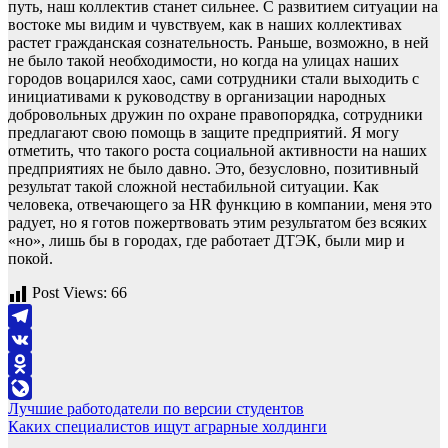
путь, наш коллектив станет сильнее. С развитием ситуации на
востоке мы видим и чувствуем, как в наших коллективах
растет гражданская сознательность. Раньше, возможно, в ней
не было такой необходимости, но когда на улицах наших
городов воцарился хаос, сами сотрудники стали выходить с
инициативами к руководству в организации народных
добровольных дружин по охране правопорядка, сотрудники
предлагают свою помощь в защите предприятий. Я могу
отметить, что такого роста социальной активности на наших
предприятиях не было давно. Это, безусловно, позитивный
результат такой сложной нестабильной ситуации. Как
человека, отвечающего за HR функцию в компании, меня это
радует, но я готов пожертвовать этим результатом без всяких
«но», лишь бы в городах, где работает ДТЭК, были мир и
покой.
Post Views:
66
Telegram
VK
Odnoklassniki
Навигация
Лучшие работодатели по версии студентов
LiveJournal
Каких специалистов ищут аграрные холдинги
по