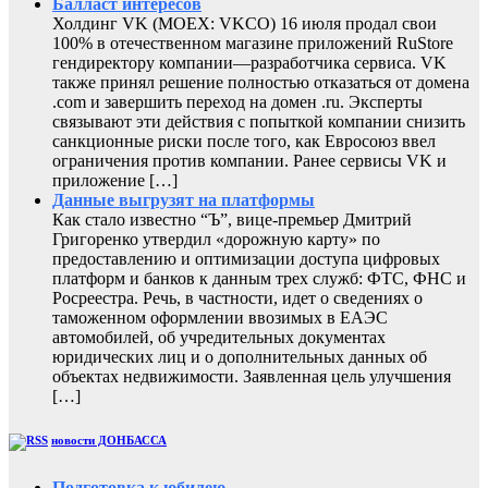
Балласт интересов
Холдинг VK (MOEX: VKCO) 16 июля продал свои
100% в отечественном магазине приложений RuStore
гендиректору компании—разработчика сервиса. VK
также принял решение полностью отказаться от домена
.com и завершить переход на домен .ru. Эксперты
связывают эти действия с попыткой компании снизить
санкционные риски после того, как Евросоюз ввел
ограничения против компании. Ранее сервисы VK и
приложение […]
Данные выгрузят на платформы
Как стало известно “Ъ”, вице-премьер Дмитрий
Григоренко утвердил «дорожную карту» по
предоставлению и оптимизации доступа цифровых
платформ и банков к данным трех служб: ФТС, ФНС и
Росреестра. Речь, в частности, идет о сведениях о
таможенном оформлении ввозимых в ЕАЭС
автомобилей, об учредительных документах
юридических лиц и о дополнительных данных об
объектах недвижимости. Заявленная цель улучшения
[…]
новости ДОНБАССА
Подготовка к юбилею