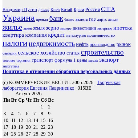
США
Россия
Владимир Путин
Киев
Китай
Крым
Донецк
Украина
банк
газ
аренда
валюта
дартс
бизнес
деньги
жилье
зерно
ипотека
земля
инвестиции
закон
интервью
импорт
кредит
квартира
компания
мошенничество
металлургия
налоги
недвижимость
рынок
нефть
производство
строительство
сельское хозяйство
статья
санкции
экспорт
транспорт
формула 1
цены
топливо
торговля
штраф
энергетика
Политика в отношении обработки персональных данных
(с) КОММЕРЧЕСКИЕ ВЕСТИ - 2005-2026 |
Творческая
лаборатория Евгения Лавриненко
| 015BE
Август 2026
Пн
Вт
Ср
Чт
Пт
Сб
Вс
1
2
3
4
5
6
7
8
9
10
11
12
13
14
15
16
17
18
19
20
21
22
23
24
25
26
27
28
29
30