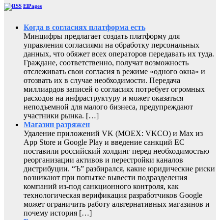
ElPages
Когда в согласиях платформа есть
Минцифры предлагает создать платформу для
управления согласиями на обработку персональных
данных, что обяжет всех операторов передавать их туда.
Граждане, соответственно, получат возможность
отслеживать свои согласия в режиме «одного окна» и
отозвать их в случае необходимости. Передача
миллиардов записей о согласиях потребует огромных
расходов на инфраструктуру и может оказаться
неподъемной для малого бизнеса, предупреждают
участники рынка. […]
Магазин разряжен
Удаление приложений VK (MOEX: VKCO) и Max из
App Store и Google Play и введение санкций ЕС
поставили российский холдинг перед необходимостью
реорганизации активов и перестройки каналов
дистрибуции. “Ъ” разбирался, какие юридические риски
возникают при попытке вывести подразделения
компаний из-под санкционного контроля, как
технологическая верификация разработчиков Google
может ограничить работу альтернативных магазинов и
почему история […]