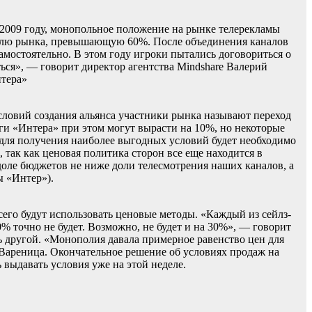
 2009 году, монопольное положение на рынке телерекламы
 долю рынка, превышающую 60%. После объединения каналов
амостоятельно. В этом году игроки пытались договориться о
ься», — говорит директор агентства Mindshare Валерий
нтера»
словий создания альянса участники рынка называют переход
ги «Интера» при этом могут вырасти на 10%, но некоторые
для получения наиболее выгодных условий будет необходимо
так как ценовая политика сторон все еще находится в
 доле бюджетов не ниже доли телесмотрения наших каналов, а
ы «Интер»).
сего будут использовать ценовые методы. «Каждый из сейлз-
% точно не будет. Возможно, не будет и на 30%», — говорит
 другой. «Монополия давала примерное равенство цен для
й Вареница. Окончательное решение об условиях продаж на
выдавать условия уже на этой неделе.