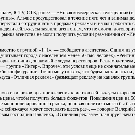
анал», ICTV, СТБ, ранее — «Новая коммерческая телегруппа») в
руппы». Альянс просуществовал в течение пяти лет и занимал
перестали сотрудничать в продажах рекламы и начали работать с
едели сейлз-хаусы заявили агентствам, что не смогли договорит
й рынка агентства не могли получить условий размещения от «И
вместно с группой «1+1», — сообщают в агентствах. Одним из у
читывает города с населением менее 50 тыс. человек). «Рейтин
орит источник, знакомый с ходом переговоров. Рекламодателям 
 группе «Интер». Впрочем, эти условия еще не окончательные, 
бо конфигурации. Точно могу сказать, что будем настаивать на
хауса «Отличная реклама» (размещает рекламу на каналах групп
ого из игроков, для привлечения клиентов сейлз-хаусы скорее в
ть цены, чтобы получить больше бюджетов. Повышения цен на 50
 монополизированного рынка, ценовая политика могла бы быть
 же сейлз-хауса может составлять шесть раз», — говорит Валери
вам господина Павленко, «Отличная реклама» планирует начать 