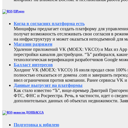
ElPages
Когда в согласиях платформа есть
Минцифры предлагает создать платформу для управления 
получат возможность отслеживать свои согласия в режиме
на инфраструктуру и может оказаться неподъемной для м
Магазин разряжен
Удаление приложений VK (MOEX: VKCO) и Max из App Sto
перестройки каналов дистрибуции. “Ъ” разбирался, каки
технологическая верификация разработчиков Google може
Балласт интересов
Холдинг VK (MOEX: VKCO) 16 июля продал свои 100% в 
полностью отказаться от домена .com и завершить перехо
ввел ограничения против компании. Ранее сервисы VK 
Данные выгрузят на платформы
Как стало известно “Ъ”, вице-премьер Дмитрий Григоре
ФТС, ФНС и Росреестра. Речь, в частности, идет о све
дополнительных данных об объектах недвижимости. Заяв
новости ДОНБАССА
Подготовка к юбилею