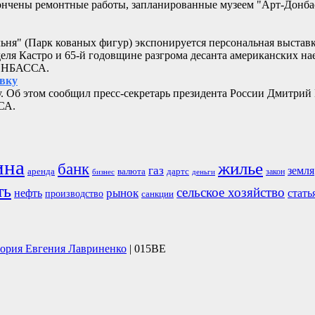
кончены ремонтные работы, запланированные музеем "Арт-Донб
альня" (Парк кованых фигур) экспонируется персональная выстав
еля Кастро и 65-й годовщине разгрома десанта американских 
ДОНБАССА.
овку
. Об этом сообщил пресс-секретарь президента России Дмитрий
СА.
ина
жилье
банк
газ
земля
аренда
валюта
дартс
бизнес
закон
деньги
ть
сельское хозяйство
рынок
нефть
стать
производство
санкции
тория Евгения Лавриненко
| 015BE