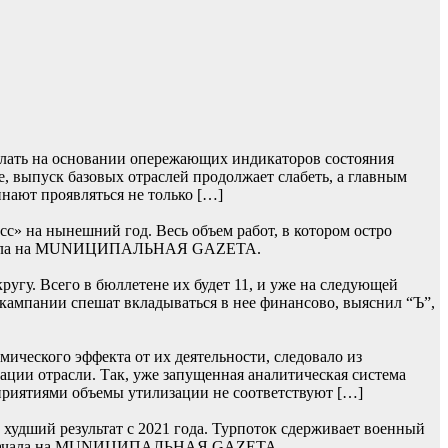
лать на основании опережающих индикаторов состояния
, выпуск базовых отраслей продолжает слабеть, а главным
нают проявляться не только […]
» на нынешний год. Весь объем работ, в котором остро
 сначала на MUNИЦИПАЛЬНАЯ GAZЕТА.
гу. Всего в бюллетене их будет 11, и уже на следующей
 кампании спешат вкладываться в нее финансово, выяснил “Ъ”,
ического эффекта от их деятельности, следовало из
ции отрасли. Так, уже запущенная аналитическая система
приятиями объемы утилизации не соответствуют […]
худший результат с 2021 года. Турпоток сдерживает военный
сь сначала на MUNИЦИПАЛЬНАЯ GAZЕТА.