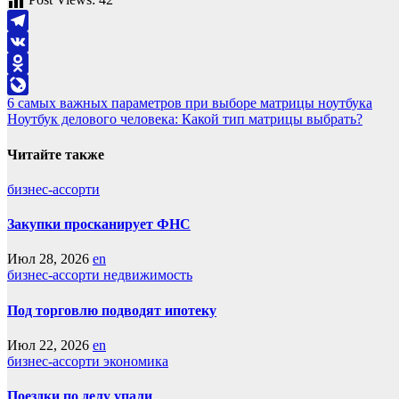
Telegram
VK
Odnoklassniki
Навигация
6 самых важных параметров при выборе матрицы ноутбука
LiveJournal
Ноутбук делового человека: Какой тип матрицы выбрать?
по
записям
Читайте также
бизнес-ассорти
Закупки просканирует ФНС
Июл 28, 2026
en
бизнес-ассорти
недвижимость
Под торговлю подводят ипотеку
Июл 22, 2026
en
бизнес-ассорти
экономика
Поездки по делу упали