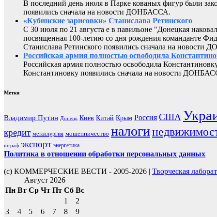
В последний день июля в Парке кованых фигур были за
появились сначала на новости ДОНБАССА.
«Кубинские зарисовки» Станислава Ретинского
С 30 июля по 21 августа е в павильоне "Донецкая наков
посвященная 100-летию со дня рождения команданте Фид
Станислава Ретинского появились сначала на новости 
Российская армия полностью освободила Константин
Российская армия полностью освободила Константиновку
Константиновку появились сначала на новости ДОНБАС
Метки
Укра
США
Россия
Владимир Путин
Киев
Китай
Крым
Донецк
налоги
недвижимос
кредит
мошенничество
металлургия
экспорт
энергетика
штраф
Политика в отношении обработки персональных данных
(с) КОММЕРЧЕСКИЕ ВЕСТИ - 2005-2026 |
Творческая лабора
Август 2026
Пн
Вт
Ср
Чт
Пт
Сб
Вс
1
2
3
4
5
6
7
8
9