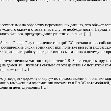
согласиями на обработку персональных данных, что обяжет всех 
 «одного окна» и отозвать их в случае необходимости. Передача
алого бизнеса, предупреждают участники рынка. […]
re и Google Play и введение санкций ЕС поставили российски
е юридические риски возникают при попытке вывести подраздел
т ограничить работу альтернативных магазинов и почему истор
отечественном магазине приложений RuStore гендиректору ко
д на домен .ru. Эксперты связывают эти действия с попыткой к
и приложение […]
нко утвердил «дорожную карту» по предоставлению и оптимизац
дениях о таможенном оформлении ввозимых в ЕАЭС автомобилей,
ленная цель улучшения […]