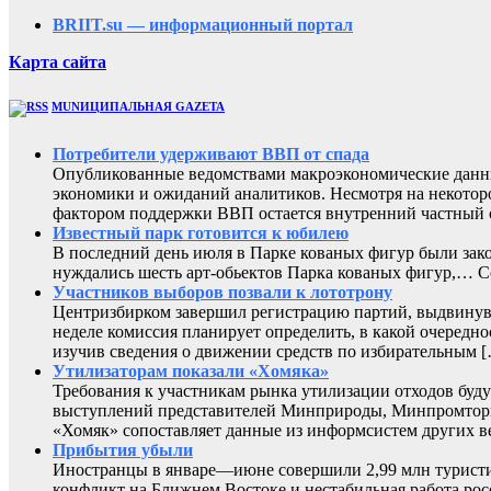
BRIIT.su — информационный портал
Карта сайта
MUNИЦИПАЛЬНАЯ GAZЕТА
Потребители удерживают ВВП от спада
Опубликованные ведомствами макроэкономические данны
экономики и ожиданий аналитиков. Несмотря на некоторо
фактором поддержки ВВП остается внутренний частный с
Известный парк готовится к юбилею
В последний день июля в Парке кованых фигур были зак
нуждались шесть арт-обьектов Парка кованых фигур,
Участников выборов позвали к лототрону
Центризбирком завершил регистрацию партий, выдвинувш
неделе комиссия планирует определить, в какой очередно
изучив сведения о движении средств по избирательным 
Утилизаторам показали «Хомяка»
Требования к участникам рынка утилизации отходов буду
выступлений представителей Минприроды, Минпромторга 
«Хомяк» сопоставляет данные из информсистем других в
Прибытия убыли
Иностранцы в январе—июне совершили 2,99 млн туристиче
конфликт на Ближнем Востоке и нестабильная работа