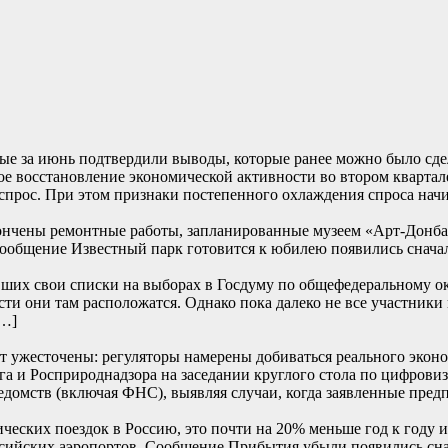
е за июнь подтвердили выводы, которые ранее можно было сде
е восстановление экономической активности во втором квартале
прос. При этом признаки постепенного охлаждения спроса начи
ончены ремонтные работы, запланированные музеем «Арт-Донбасс
… Сообщение Известный парк готовится к юбилею появились
их свои списки на выборах в Госдуму по общефедеральному окру
сти они там расположатся. Однако пока далеко не все участники
[…]
т ужесточены: регуляторы намерены добиваться реального эконом
и Росприроднадзора на заседании круглого стола по цифровиза
едомств (включая ФНС), выявляя случаи, когда заявленные пред
ских поездок в Россию, это почти на 20% меньше год к году и 
 российских аэропортов. Сообщение Прибытия убыли появили