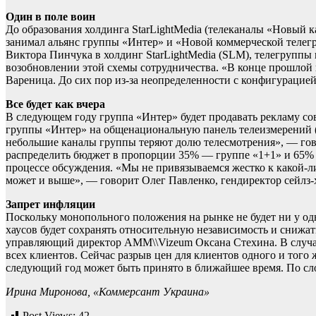
Один в поле воин
До образования холдинга StarLightMedia (телеканалы «Новый к
занимал альянс группы «Интер» и «Новой коммерческой телег
Виктора Пинчука в холдинг StarLightMedia (SLM), телегруппы 
возобновлении этой схемы сотрудничества. «В конце прошлой н
Вареница. До сих пор из-за неопределенности с конфигурацие
Все будет как вчера
В следующем году группа «Интер» будет продавать рекламу со
группы «Интер» на общенациональную панель телеизмерений (у
небольшие каналы группы теряют долю телесмотрения», — гов
распределить бюджет в пропорции 35% — группе «1+1» и 65% —
процессе обсуждения. «Мы не привязываемся жестко к какой-ли
может и выше», — говорит Олег Павленко, гендиректор сейлз-
Запрет инфляции
Поскольку монопольного положения на рынке не будет ни у одн
хаусов будет сохранять относительную независимость и снижа
управляющий директор AMM\\Vizeum Оксана Стехина. В случае
всех клиентов. Сейчас разрыв цен для клиентов одного и того
следующий год может быть принято в ближайшее время. По сло
Ирина Миронова, «Коммерсант Украина»
Post Views:
42