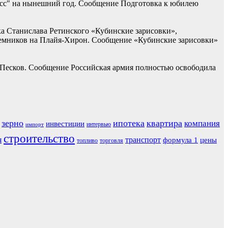
асс" на нынешний год. Сообщение Подготовка к юбилею
ка Станислава Ретинского «Кубинские зарисовки»,
наемников на Плайя-Хирон. Сообщение «Кубинские зарисовки»
 Песков. Сообщение Российская армия полностью освободила
зерно
ипотека
квартира
компания
инвестиции
интервью
импорт
строительство
я
транспорт
формула 1
цены
топливо
торговля