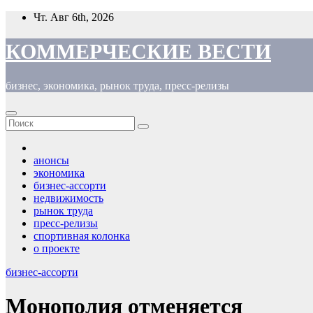
Перейти
Чт. Авг 6th, 2026
к
содержимому
КОММЕРЧЕСКИЕ ВЕСТИ
бизнес, экономика, рынок труда, пресс-релизы
анонсы
экономика
бизнес-ассорти
недвижимость
рынок труда
пресс-релизы
спортивная колонка
о проекте
бизнес-ассорти
Монополия отменяется