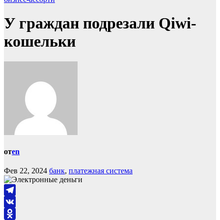
У граждан подрезали Qiwi-
кошельки
от
en
Фев 22, 2024
банк
,
платежная система
Telegram
VK