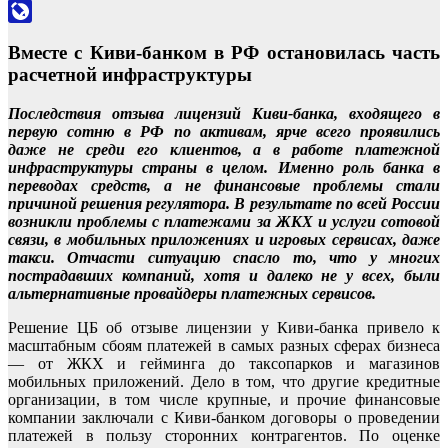
Odnoklassniki
LiveJournal
Вместе с Киви-банком в РФ остановилась часть
расчетной инфраструктуры
Последствия отзыва лицензий Киви-банка, входящего в
первую сотню в РФ по активам, ярче всего проявились
даже не среди его клиентов, а в работе платежной
инфраструктуры страны в целом. Именно роль банка в
переводах средств, а не финансовые проблемы стали
причиной решения регулятора. В результате по всей России
возникли проблемы с платежами за ЖКХ и услуги сотовой
связи, в мобильных приложениях и игровых сервисах, даже
такси. Отчасти ситуацию спасло то, что у многих
пострадавших компаний, хотя и далеко не у всех, были
альтернативные провайдеры платежных сервисов.
Решение ЦБ об отзыве лицензии у Киви-банка привело к
масштабным сбоям платежей в самых разных сферах бизнеса
— от ЖКХ и гейминга до таксопарков и магазинов
мобильных приложений. Дело в том, что другие кредитные
организации, в том числе крупные, и прочие финансовые
компании заключали с Киви-банком договоры о проведении
платежей в пользу сторонних контрагентов. По оценке