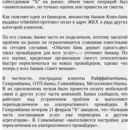
собеседников “Ъ” на рынке, объем таких операций был
«значительным», но точных оценок они привести не смогли.
Как поясняет один из банкиров, множеству банков Киви-банк
выдавал whitelabel-протокол оплат в адрес ЖКХ и ряда других
категорий клиентов.
По его словам, банки часто их подключали, поэтому масштаб
проблем на рынке не ограничивается ставшими известными
на сегодня случаями. «Обычно банк держит одного-двух
таких провайдеров для всех услуг»,— уточняет банкир. По
его оценке, кредитные организации смогут относительно
быстро переключиться на новых провайдеров, однако «их
теперь у всех банков станет меньше».
В частности, пострадали клиенты Райффайзенбанка,
Газпромбанка, ОТП-банка, Совкомбанка, Металлинвестбанка.
В их приложениях нельзя было провести оплату мобильной
связи и других услуг части компаний. Банки сообщили, что
работают над устранением проблем и выполняют
переподключение на альтернативного провайдера. В
Газпромбанке вечером 21 февраля “Ъ” заверили, что «большая
часть поставщиков услуг уже переведена к другим
агрегаторам». В Совкомбанке «выполняются настройки для
переключения на альтернативного провайдера».