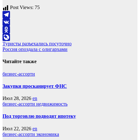
Post Views:
75
Telegram
VK
Odnoklassniki
Навигация
Туристы разъехались посуточно
LiveJournal
Россия опоздала с олигархами
по
записям
Читайте также
бизнес-ассорти
Закупки просканирует ФНС
Июл 28, 2026
en
бизнес-ассорти
недвижимость
Под торговлю подводят ипотеку
Июл 22, 2026
en
бизнес-ассорти
экономика