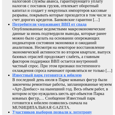
налоговой службы аванса, гарантирующего уплату
налогов с поставок грузов, отвлекает оборотный
капитал и создает у некрупных импортеров кассовые
разрывы, покрывать которые приходится в том числе за
счет дорогих кредитов. Банковские гарантии […]
Потребители удерживают ВВП от спада
Опубликованные ведомствами макроэкономические
данные за июнь подтвердили выводы, которые ранее
можно было сделать на основании опережающих
индикаторов состояния экономики и ожиданий
аналитиков. Несмотря на некоторое восстановление
экономической активности во втором квартале, выпуск
базовых отраслей продолжает слабеть, а главным
фактором поддержки ВВП остается внутренний
частный спрос. При этом признаки постепенного
охлаждения спроса начинают проявляться не только […]
Известный парк готовится к юбилею
В последний день июля в Парке кованых фигур были
закончены ремонтные работы, запланированные музеем
«Арт-Донбасс» на нынешний год. Весь объем работ, в
котором остро нуждались шесть арт-обьектов Парка
кованых фигур,… Сообщение Известный парк
готовится к юбилею появились сначала на
MUNИЦИПАЛЬНАЯ GAZЕТА.
Участников выборов позвали к лототрону