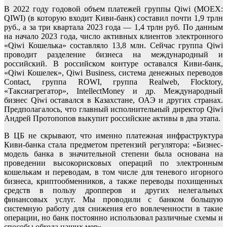
В 2022 году годовой объем платежей группы Qiwi (MOEX:
QIWI) (в которую входит Киви-банк) составил почти 1,9 трлн
руб., а за три квартала 2023 года — 1,4 трлн руб. По данным
на начало 2023 года, число активных клиентов электронного
«Qiwi Кошелька» составляло 13,8 млн. Сейчас группа Qiwi
проводит разделение бизнеса на международный и
российский. В российском контуре оставался Киви-банк,
«Qiwi Кошелек», Qiwi Business, система денежных переводов
Contact, группа ROWI, группа Realweb, Flocktory,
«Таксиагрегатор», IntellectMoney и др. Международный
бизнес Qiwi оставался в Казахстане, ОАЭ и других странах.
Предполагалось, что главный исполнительный директор Qiwi
Андрей Протопопов выкупит российские активы в два этапа.
В ЦБ не скрывают, что именно платежная инфраструктура
Киви-банка стала предметом претензий регулятора: «Бизнес-
модель банка в значительной степени была основана на
проведении высокорисковых операций по электронным
кошелькам и переводам, в том числе для теневого игорного
бизнеса, криптообменников, а также переводы похищенных
средств в пользу дропперов и других нелегальных
финансовых услуг. Мы проводили с банком большую
системную работу для снижения его вовлеченности в такие
операции, но банк постоянно использовал различные схемы и
способы обхода наших мер».