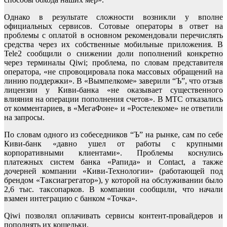
Однако в результате сложности возникли у вполне
официальных сервисов. Сотовые операторы в ответ на
проблемы с оплатой в основном рекомендовали перечислять
средства через их собственные мобильные приложения. В
Tele2 сообщили о снижении доли пополнений конкретно
через терминалы Qiwi; проблема, по словам представителя
оператора, «не спровоцировала пока массовых обращений на
линию поддержки». В «Вымпелкоме» заверили “Ъ”, что отзыв
лицензии у Киви-банка «не оказывает существенного
влияния на операции пополнения счетов». В МТС отказались
от комментариев, в «МегаФоне» и «Ростелекоме» не ответили
на запросы.
По словам одного из собеседников “Ъ” на рынке, сам по себе
Киви-банк «давно ушел от работы с крупными
корпоративными клиентами». Проблемы коснулись
платежных систем банка «Рапида» и Contact, а также
дочерней компании «Киви-Технологии» (работающей под
брендом «Таксиагрегатор»), у которой на обслуживании было
2,6 тыс. таксопарков. В компании сообщили, что начали
взамен интеграцию с банком «Точка».
Qiwi позволял оплачивать сервисы контент-провайдеров и
пополнять их кошельки.