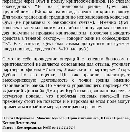
переводы через Qiwi в пользу криптообменников. По словам
собеседников “Ъ” на финансовом рынке, Qiwi был
крупнейшим в РФ каналом вывода средств в криптовалюту.
Для таких трансакций традиционно использовались кошельки
Qiwi (не привязаны к банковским счетам). «Именно Qiwi-
кошелек выступал одним из наиболее популярных сервисов
для покупки и продажи криптовалюты, позволяя выводить
средства в теневой сектор»,— говорит один из собеседников
“Ъ”. В частности, Qiwi был самым доступным по суммам
ввода и вывода средств (от 5–10 тыс. руб.).
Само по себе проведение операций с теневым бизнесом и
криптовалютой не является основанием для отзыва, уточняет
партнер юрфирмы «Ионцев, Ляховский и партнеры» Игорь
Дубов. По его оценке, ЦБ, как правило, анализирует
высокорисковую деятельность с точки зрения именно
стабильности банка. По мнению управляющего партнера ФГ
«Дмитрий Донской» Дмитрия Курбатского, «в данном случае
регулятор показал, что проблема теневых платежей по-
прежнему стоит на повестке и к игрокам на этом поле могут
применяться крайние меры, невзирая на размер».
Ольга Шерункова, Максим Буйлов, Юрий Литвиненко, Юлия Юрасова,
Ксения Дементьева
Газета «Коммерсантъ» №33 от 22.02.2024