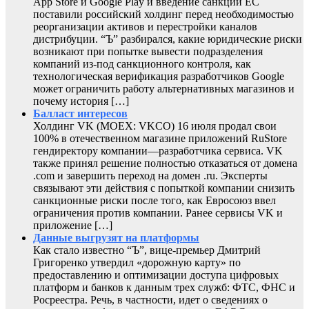
App Store и Google Play и введение санкций ЕС
поставили российский холдинг перед необходимостью
реорганизации активов и перестройки каналов
дистрибуции. “Ъ” разбирался, какие юридические риски
возникают при попытке вывести подразделения
компаний из-под санкционного контроля, как
технологическая верификация разработчиков Google
может ограничить работу альтернативных магазинов и
почему история […]
Балласт интересов
Холдинг VK (MOEX: VKCO) 16 июля продал свои
100% в отечественном магазине приложений RuStore
гендиректору компании—разработчика сервиса. VK
также принял решение полностью отказаться от домена
.com и завершить переход на домен .ru. Эксперты
связывают эти действия с попыткой компании снизить
санкционные риски после того, как Евросоюз ввел
ограничения против компании. Ранее сервисы VK и
приложение […]
Данные выгрузят на платформы
Как стало известно “Ъ”, вице-премьер Дмитрий
Григоренко утвердил «дорожную карту» по
предоставлению и оптимизации доступа цифровых
платформ и банков к данным трех служб: ФТС, ФНС и
Росреестра. Речь, в частности, идет о сведениях о