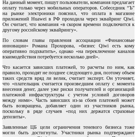
На данный момент, пишут пользователи, компания предлагает
оплату только через мобильных операторов. Собеседник “Ъ”
на рынке электроники пояснил, что оплата в магазине
приложений Huawei в РФ проходила через эквайринг Qiwi.
Он считает, что компания «в скором времени подключится к
другому российскому эквайрингу».
По словам главы правления ассоциации «Финансовые
инновации» Романа Прохорова, «бизнес Qiwi есть кому
оперативно подхватить», однако «на переключение каналов
взаимодействия потребуется несколько дней».
Что касается зависших платежей, то расчеты по ним, как
правило, проходят не позднее следующего дня, поэтому объем
таких средств вряд ли велик, считает эксперт. Он уточняет,
что «плательщик считается произведшим оплату с момента
внесения денег, далее уже риски получателей и организаций
платежной инфраструктуры с учетом условий договоров
между ними». Часть зависших из-за сбоев платежей может
быть возвращена, добавляет один из участников рынка,
поскольку в ряде случаев «под них держатся страховые
депозиты».
Заявленные ЦБ цели ограничения теневого бизнеса тоже
могли быть достигнуты. Участники рынка подтверждают