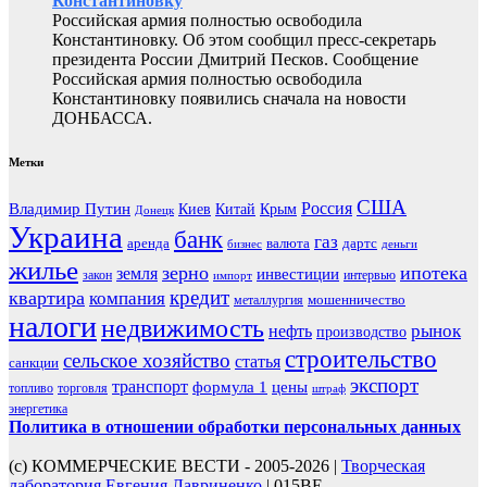
Константиновку
Российская армия полностью освободила
Константиновку. Об этом сообщил пресс-секретарь
президента России Дмитрий Песков. Сообщение
Российская армия полностью освободила
Константиновку появились сначала на новости
ДОНБАССА.
Метки
США
Россия
Владимир Путин
Киев
Китай
Крым
Донецк
Украина
банк
газ
аренда
валюта
дартс
бизнес
деньги
жилье
зерно
ипотека
земля
инвестиции
закон
интервью
импорт
кредит
квартира
компания
мошенничество
металлургия
налоги
недвижимость
рынок
нефть
производство
строительство
сельское хозяйство
статья
санкции
экспорт
транспорт
формула 1
цены
топливо
торговля
штраф
энергетика
Политика в отношении обработки персональных данных
(с) КОММЕРЧЕСКИЕ ВЕСТИ - 2005-2026 |
Творческая
лаборатория Евгения Лавриненко
| 015BE