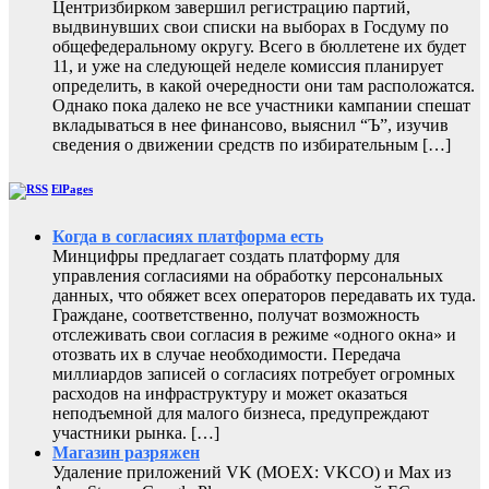
Центризбирком завершил регистрацию партий,
выдвинувших свои списки на выборах в Госдуму по
общефедеральному округу. Всего в бюллетене их будет
11, и уже на следующей неделе комиссия планирует
определить, в какой очередности они там расположатся.
Однако пока далеко не все участники кампании спешат
вкладываться в нее финансово, выяснил “Ъ”, изучив
сведения о движении средств по избирательным […]
ElPages
Когда в согласиях платформа есть
Минцифры предлагает создать платформу для
управления согласиями на обработку персональных
данных, что обяжет всех операторов передавать их туда.
Граждане, соответственно, получат возможность
отслеживать свои согласия в режиме «одного окна» и
отозвать их в случае необходимости. Передача
миллиардов записей о согласиях потребует огромных
расходов на инфраструктуру и может оказаться
неподъемной для малого бизнеса, предупреждают
участники рынка. […]
Магазин разряжен
Удаление приложений VK (MOEX: VKCO) и Max из