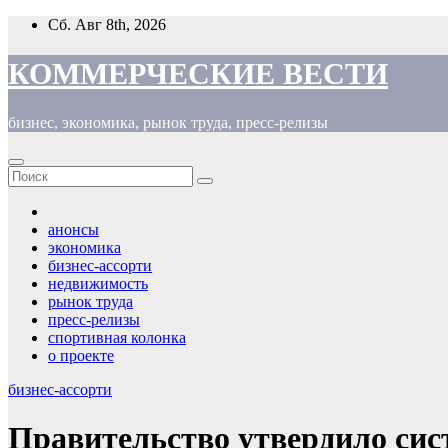
Перейти
Сб. Авг 8th, 2026
к
содержимому
КОММЕРЧЕСКИЕ ВЕСТИ
бизнес, экономика, рынок труда, пресс-релизы
анонсы
экономика
бизнес-ассорти
недвижимость
рынок труда
пресс-релизы
спортивная колонка
о проекте
бизнес-ассорти
Правительство утвердило сис