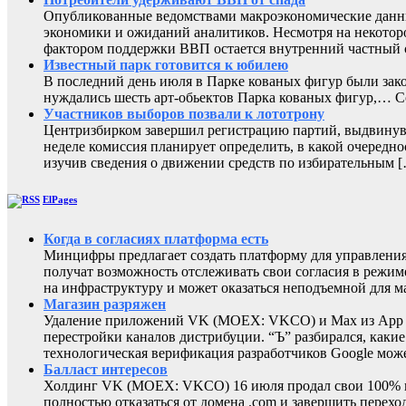
Опубликованные ведомствами макроэкономические данны
экономики и ожиданий аналитиков. Несмотря на некоторо
фактором поддержки ВВП остается внутренний частный с
Известный парк готовится к юбилею
В последний день июля в Парке кованых фигур были зак
нуждались шесть арт-обьектов Парка кованых фигур,
Участников выборов позвали к лототрону
Центризбирком завершил регистрацию партий, выдвинувш
неделе комиссия планирует определить, в какой очередно
изучив сведения о движении средств по избирательным 
ElPages
Когда в согласиях платформа есть
Минцифры предлагает создать платформу для управления 
получат возможность отслеживать свои согласия в режиме
на инфраструктуру и может оказаться неподъемной для м
Магазин разряжен
Удаление приложений VK (MOEX: VKCO) и Max из App Sto
перестройки каналов дистрибуции. “Ъ” разбирался, каки
технологическая верификация разработчиков Google може
Балласт интересов
Холдинг VK (MOEX: VKCO) 16 июля продал свои 100% в 
полностью отказаться от домена .com и завершить перехо