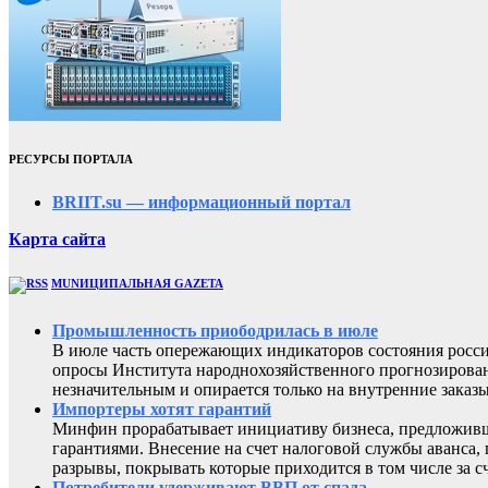
РЕСУРСЫ ПОРТАЛА
BRIIT.su — информационный портал
Карта сайта
MUNИЦИПАЛЬНАЯ GAZЕТА
Промышленность приободрилась в июле
В июле часть опережающих индикаторов состояния росси
опросы Института народнохозяйственного прогнозирован
незначительным и опирается только на внутренние заказы
Импортеры хотят гарантий
Минфин прорабатывает инициативу бизнеса, предложивш
гарантиями. Внесение на счет налоговой службы аванса,
разрывы, покрывать которые приходится в том числе за с
Потребители удерживают ВВП от спада