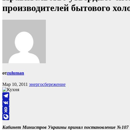
производителей бытового хол
от
zuluman
Мар 10, 2011
энергосбережение
Telegram
VK
Odnoklassniki
LiveJournal
Кабинет Министров Украины принял постановление №107 и 