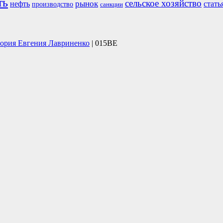
ть
сельское хозяйство
рынок
нефть
стать
производство
санкции
тория Евгения Лавриненко
| 015BE