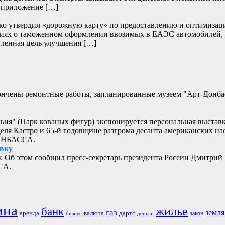
и приложение […]
нко утвердил «дорожную карту» по предоставлению и оптимизац
дениях о таможенном оформлении ввозимых в ЕАЭС автомобилей,
ленная цель улучшения […]
кончены ремонтные работы, запланированные музеем "Арт-Донб
альня" (Парк кованых фигур) экспонируется персональная выстав
еля Кастро и 65-й годовщине разгрома десанта американских 
ДОНБАССА.
овку
. Об этом сообщил пресс-секретарь президента России Дмитрий
СА.
ина
жилье
банк
газ
земля
аренда
валюта
дартс
бизнес
закон
деньги