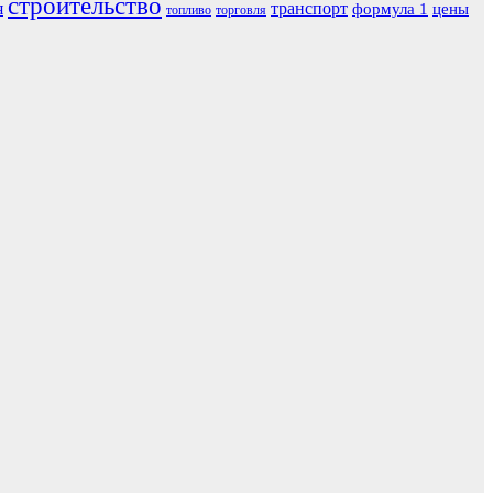
строительство
я
транспорт
формула 1
цены
топливо
торговля