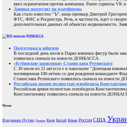
ввел ограничения против компании. Ранее сервисы VK 
Данные выгрузят на платформы
Как стало известно “Ъ”, вице-премьер Дмитрий Григоре
ФТС, ФНС и Росреестра. Речь, в частности, идет о све
дополнительных данных об объектах недвижимости. Заяв
новости ДОНБАССА
Подготовка к юбилею
В последний день июля в Парке кованых фигур были за
появились сначала на новости ДОНБАССА.
«Кубинские зарисовки» Станислава Ретинского
С 30 июля по 21 августа е в павильоне "Донецкая наков
посвященная 100-летию со дня рождения команданте Фид
Станислава Ретинского появились сначала на новости 
Российская армия полностью освободила Константин
Российская армия полностью освободила Константиновку
Константиновку появились сначала на новости ДОНБАС
Метки
Укра
США
Россия
Владимир Путин
Киев
Китай
Крым
Донецк