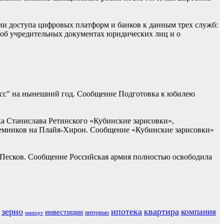
ии доступа цифровых платформ и банков к данным трех служб:
 об учредительных документах юридических лиц и о
асс" на нынешний год. Сообщение Подготовка к юбилею
ка Станислава Ретинского «Кубинские зарисовки»,
наемников на Плайя-Хирон. Сообщение «Кубинские зарисовки»
 Песков. Сообщение Российская армия полностью освободила
зерно
ипотека
квартира
компания
инвестиции
интервью
импорт