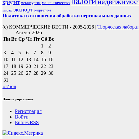
налоги
недвижимос
кредит
мошенничество
металлургия
экспорт
энергетика
штраф
Политика в отношении обработки персональных данных
(с) КОММЕРЧЕСКИЕ ВЕСТИ - 2005-2026 |
Творческая лабора
Август 2026
Пн
Вт
Ср
Чт
Пт
Сб
Вс
1
2
3
4
5
6
7
8
9
10
11
12
13
14
15
16
17
18
19
20
21
22
23
24
25
26
27
28
29
30
31
« Июл
Панель управления
Регистрация
Войти
Entries
RSS