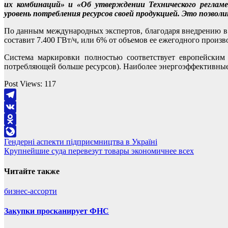
их комбинаций» и «Об утверждении Технического реглам
уровень потребления ресурсов своей продукцией. Это позво
По данным международных экспертов, благодаря внедрению в 
составит 7.400 ГВт/ч, или 6% от объемов ее ежегодного произв
Система маркировки полностью соответствует европейским
потребляющей больше ресурсов). Наиболее энергоэффективные 
Post Views:
117
Telegram
VK
Odnoklassniki
Навигация
Гендерні аспекти підприємництва в Україні
LiveJournal
Крупнейшие суда перевезут товары экономичнее всех
по
записям
Читайте также
бизнес-ассорти
Закупки просканирует ФНС