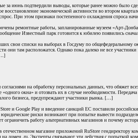
е за июнь подтвердили выводы, которые ранее можно было сде
е восстановление экономической активности во втором квартале
прос. При этом признаки постепенного охлаждения спроса начи
ончены ремонтные работы, запланированные музеем «Арт-Донбасс
… Сообщение Известный парк готовится к юбилею появились
их свои списки на выборах в Госдуму по общефедеральному окру
сти они там расположатся. Однако пока далеко не все участники
[…]
согласиями на обработку персональных данных, что обяжет всех 
 «одного окна» и отозвать их в случае необходимости. Передача
алого бизнеса, предупреждают участники рынка. […]
re и Google Play и введение санкций ЕС поставили российски
е юридические риски возникают при попытке вывести подраздел
т ограничить работу альтернативных магазинов и почему истор
отечественном магазине приложений RuStore гендиректору ко
д на домен .ru. Эксперты связывают эти действия с попыткой к