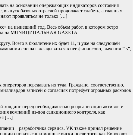
лать на основании опережающих индикаторов состояния
, выпуск базовых отраслей продолжает слабеть, а главным
нают проявляться не только […]
» на нынешний год. Весь объем работ, в котором остро
 сначала на MUNИЦИПАЛЬНАЯ GAZЕТА.
гу. Всего в бюллетене их будет 11, и уже на следующей
 кампании спешат вкладываться в нее финансово, выяснил “Ъ”,
операторов передавать их туда. Граждане, соответственно,
 миллиардов записей о согласиях потребует огромных расходов
й холдинг перед необходимостью реорганизации активов и
ения компаний из-под санкционного контроля, как
ия […]
мпании—разработчика сервиса. VK также принял решение
омпании снизить санкционные риски после того, как Евросоюз