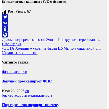
Консалтинговая компания «SV Development»
Post Views:
67
Telegram
VK
Odnoklassniki
Навигация
Делом подозреваемого по Элита-Центру заинтересовалась
LiveJournal
Швейцария
по
«ЭСТА Холдинг» укрепит фасад ЦУМа по уникальной для
записям
Украины технологии
Читайте также
бизнес-ассорти
Закупки просканирует ФНС
Июл 28, 2026
en
бизнес-ассорти
недвижимость
Под торговлю подводят ипотеку