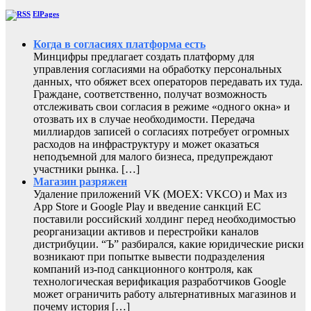
ElPages
Когда в согласиях платформа есть
Минцифры предлагает создать платформу для
управления согласиями на обработку персональных
данных, что обяжет всех операторов передавать их туда.
Граждане, соответственно, получат возможность
отслеживать свои согласия в режиме «одного окна» и
отозвать их в случае необходимости. Передача
миллиардов записей о согласиях потребует огромных
расходов на инфраструктуру и может оказаться
неподъемной для малого бизнеса, предупреждают
участники рынка. […]
Магазин разряжен
Удаление приложений VK (MOEX: VKCO) и Max из
App Store и Google Play и введение санкций ЕС
поставили российский холдинг перед необходимостью
реорганизации активов и перестройки каналов
дистрибуции. “Ъ” разбирался, какие юридические риски
возникают при попытке вывести подразделения
компаний из-под санкционного контроля, как
технологическая верификация разработчиков Google
может ограничить работу альтернативных магазинов и
почему история […]