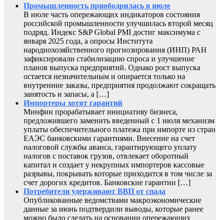
Промышленность приободрилась в июле
В июле часть опережающих индикаторов состояния
российской промышленности улучшилась второй месяц
подряд. Индекс S&P Global PMI достиг максимума с
января 2025 года, а опросы Института
народнохозяйственного прогнозирования (ИНП) РАН
зафиксировали стабилизацию спроса и улучшение
планов выпуска предприятий. Однако рост выпуска
остается незначительным и опирается только на
внутренние заказы, предприятия продолжают сокращать
занятость и запасы, а […]
Импортеры хотят гарантий
Минфин прорабатывает инициативу бизнеса,
предложившего заменить введенный с 1 июля механизм
уплаты обеспечительного платежа при импорте из стран
ЕАЭС банковскими гарантиями. Внесение на счет
налоговой службы аванса, гарантирующего уплату
налогов с поставок грузов, отвлекает оборотный
капитал и создает у некрупных импортеров кассовые
разрывы, покрывать которые приходится в том числе за
счет дорогих кредитов. Банковские гарантии […]
Потребители удерживают ВВП от спада
Опубликованные ведомствами макроэкономические
данные за июнь подтвердили выводы, которые ранее
можно было сделать на основании опережающих