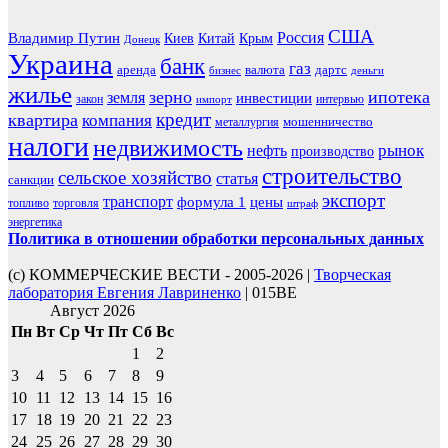
США
Россия
Владимир Путин
Киев
Китай
Крым
Донецк
Украина
банк
газ
аренда
валюта
дартс
бизнес
деньги
жилье
зерно
ипотека
земля
инвестиции
закон
интервью
импорт
кредит
квартира
компания
мошенничество
металлургия
налоги
недвижимость
рынок
нефть
производство
строительство
сельское хозяйство
статья
санкции
экспорт
транспорт
формула 1
цены
топливо
торговля
штраф
энергетика
Политика в отношении обработки персональных данных
(с) КОММЕРЧЕСКИЕ ВЕСТИ - 2005-2026 |
Творческая
лаборатория Евгения Лавриненко
| 015BE
Август 2026
Пн
Вт
Ср
Чт
Пт
Сб
Вс
1
2
3
4
5
6
7
8
9
10
11
12
13
14
15
16
17
18
19
20
21
22
23
24
25
26
27
28
29
30