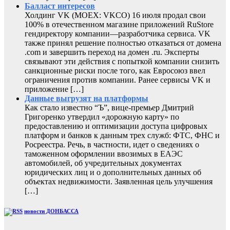
Балласт интересов
Холдинг VK (MOEX: VKCO) 16 июля продал свои
100% в отечественном магазине приложений RuStore
гендиректору компании—разработчика сервиса. VK
также принял решение полностью отказаться от домена
.com и завершить переход на домен .ru. Эксперты
связывают эти действия с попыткой компании снизить
санкционные риски после того, как Евросоюз ввел
ограничения против компании. Ранее сервисы VK и
приложение […]
Данные выгрузят на платформы
Как стало известно “Ъ”, вице-премьер Дмитрий
Григоренко утвердил «дорожную карту» по
предоставлению и оптимизации доступа цифровых
платформ и банков к данным трех служб: ФТС, ФНС и
Росреестра. Речь, в частности, идет о сведениях о
таможенном оформлении ввозимых в ЕАЭС
автомобилей, об учредительных документах
юридических лиц и о дополнительных данных об
объектах недвижимости. Заявленная цель улучшения
[…]
новости ДОНБАССА