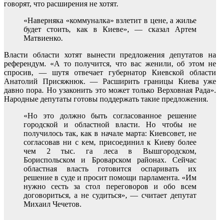
говорят, что расширения не хотят.
«Наверняка «коммуналка» взлетит в цене, а жилье
будет стоить, как в Киеве», — сказал Артем
Матвиенко.
Власти области хотят вынести предложения депутатов на
референдум. «А то получится, что вас женили, об этом не
спросив, — шутя отвечает губернатор Киевской области
Анатолий Присяжнюк. — Расширить границы Киева уже
давно пора. Но узаконить это может только Верховная Рада».
Народные депутаты готовы поддержать такие предложения.
«Но это должно быть согласованное решение
городской и областной власти. Но чтобы не
получилось так, как в начале марта: Киевсовет, не
согласовав ни с кем, присоединил к Киеву более
чем 2 тыс. га леса в Вышгородском,
Бориспольском и Броварском районах. Сейчас
областная власть готовится оспаривать их
решение в суде и просит помощи парламента. «Им
нужно сесть за стол переговоров и обо всем
договориться, а не судиться», — считает депутат
Михаил Чечетов.