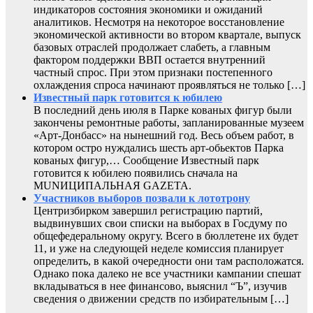
индикаторов состояния экономики и ожиданий
аналитиков. Несмотря на некоторое восстановление
экономической активности во втором квартале, выпуск
базовых отраслей продолжает слабеть, а главным
фактором поддержки ВВП остается внутренний
частный спрос. При этом признаки постепенного
охлаждения спроса начинают проявляться не только […]
Известный парк готовится к юбилею
В последний день июля в Парке кованых фигур были
закончены ремонтные работы, запланированные музеем
«Арт-Донбасс» на нынешний год. Весь объем работ, в
котором остро нуждались шесть арт-обьектов Парка
кованых фигур,… Сообщение Известный парк
готовится к юбилею появились сначала на
MUNИЦИПАЛЬНАЯ GAZЕТА.
Участников выборов позвали к лототрону
Центризбирком завершил регистрацию партий,
выдвинувших свои списки на выборах в Госдуму по
общефедеральному округу. Всего в бюллетене их будет
11, и уже на следующей неделе комиссия планирует
определить, в какой очередности они там расположатся.
Однако пока далеко не все участники кампании спешат
вкладываться в нее финансово, выяснил “Ъ”, изучив
сведения о движении средств по избирательным […]