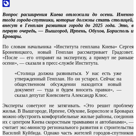
Odnoklassniki
LiveJournal
Вопрос расширения Киева отложили до осени. Именно
тогда города-спутники, которые должны стать столицей,
внесут в Генплан развития города до 2025 года. Это, в
первую очередь, — Вышгород, Ирпень, Обухов, Борисполь и
Бровары.
По словам начальника «Института генплана Киева» Сергея
Броневицкого, новый Генплан рассматривает Градсовет.
«После — его отправят на экспертизу, а примут не раньше
осени», — сказали в пресс-службе Института.
«Столица должна развиваться. У нас есть уже
утвержденный Генплан. Но он устарел. Сейчас на
общественном обсуждении находится новый
документ — туда и будем вносить правки», —
сказал депутат Киевсовета Александр Клюс.
Эксперты советуют не затягивать. «Это решит проблему
жилья. В Вышгороде, Ирпене, Обухове, Борисполе и Броварах
можно обустроить комфортабельные жилые районы, соединив
их с центром Киева скоростным трамваями и автобанами», —
считает экс-министр регионального развития и строительства
Василий Куйбида. Однако часть жителей городов-спутников