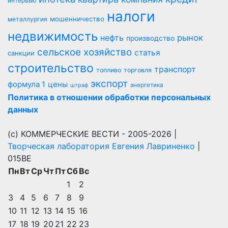
интервью
налоги
мошенничество
металлургия
недвижимость
рынок
нефть
производство
сельское хозяйство
статья
санкции
строительство
транспорт
топливо
торговля
экспорт
цены
формула 1
энергетика
штраф
Политика в отношении обработки персональных
данных
(с) КОММЕРЧЕСКИЕ ВЕСТИ - 2005-2026 |
Творческая лаборатория Евгения Лавриненко
|
015BE
Пн
Вт
Ср
Чт
Пт
Сб
Вс
1
2
3
4
5
6
7
8
9
10
11
12
13
14
15
16
17
18
19
20
21
22
23