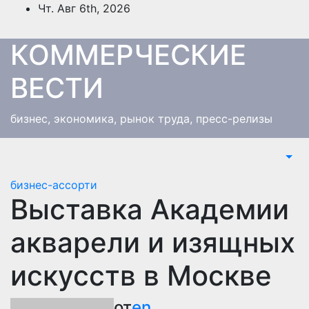
Перейти
Чт. Авг 6th, 2026
к
содержимому
КОММЕРЧЕСКИЕ
ВЕСТИ
бизнес, экономика, рынок труда, пресс-релизы
бизнес-ассорти
Выставка Академии
акварели и изящных
искусств в Москве
от
en