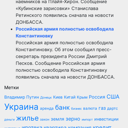
наемников на Плайя-Хирон. Сообщение
«Кубинские зарисовки» Станислава
Ретинского появились сначала на новости
ДОНБАССА.
Российская армия полностью освободила
Константиновку
Российская армия полностью освободила
Константиновку. Об этом сообщил пресс-
секретарь президента России Дмитрий
Песков. Сообщение Российская армия
полностью освободила Константиновку
появились сначала на новости ДОНБАССА.
Метки
США
Россия
Владимир Путин
Киев
Китай
Крым
Донецк
Украина
банк
газ
аренда
валюта
дартс
бизнес
жилье
зерно
земля
инвестиции
закон
деньги
импорт
кредит
ипотека
квартира
компания