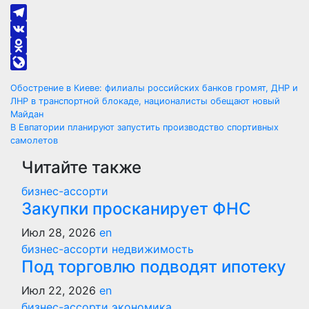
Telegram
VK
Odnoklassniki
LiveJournal
Навигация
Обострение в Киеве: филиалы российских банков громят, ДНР и
ЛНР в транспортной блокаде, националисты обещают новый
по
Майдан
В Евпатории планируют запустить производство спортивных
записям
самолетов
Читайте также
бизнес-ассорти
Закупки просканирует ФНС
Июл 28, 2026
en
бизнес-ассорти
недвижимость
Под торговлю подводят ипотеку
Июл 22, 2026
en
бизнес-ассорти
экономика