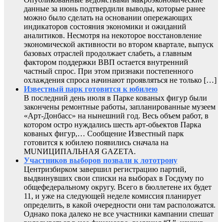
данные за июнь подтвердили выводы, которые ранее
можно было сделать на основании опережающих
индикаторов состояния экономики и ожиданий
аналитиков. Несмотря на некоторое восстановление
экономической активности во втором квартале, выпуск
базовых отраслей продолжает слабеть, а главным
фактором поддержки ВВП остается внутренний
частный спрос. При этом признаки постепенного
охлаждения спроса начинают проявляться не только […]
Известный парк готовится к юбилею
В последний день июля в Парке кованых фигур были
закончены ремонтные работы, запланированные музеем
«Арт-Донбасс» на нынешний год. Весь объем работ, в
котором остро нуждались шесть арт-обьектов Парка
кованых фигур,… Сообщение Известный парк
готовится к юбилею появились сначала на
MUNИЦИПАЛЬНАЯ GAZЕТА.
Участников выборов позвали к лототрону
Центризбирком завершил регистрацию партий,
выдвинувших свои списки на выборах в Госдуму по
общефедеральному округу. Всего в бюллетене их будет
11, и уже на следующей неделе комиссия планирует
определить, в какой очередности они там расположатся.
Однако пока далеко не все участники кампании спешат