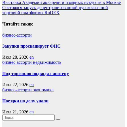
Навигация
Выставка Академии акварели и изящных искусств в Москве
LiveJournal
Состоялся запуск децентрализованной русскоязычной
по
торговой платформы RuDEX
записям
Читайте также
бизнес-ассорти
Закупки просканирует ФНС
Июл 28, 2026
en
бизнес-ассорти
недвижимость
Под торговлю подводят ипотеку
Июл 22, 2026
en
бизнес-ассорти
экономика
Поездки по делу упали
Июл 21, 2026
en