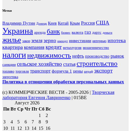
Метки
США
Россия
Владимир Путин
Киев
Китай
Крым
Донецк
Украина
банк
газ
аренда
валюта
дартс
бизнес
деньги
жилье
зерно
ипотека
земля
инвестиции
закон
интервью
импорт
кредит
квартира
компания
мошенничество
металлургия
налоги
недвижимость
рынок
нефть
производство
строительство
сельское хозяйство
статья
санкции
экспорт
транспорт
формула 1
цены
топливо
торговля
штраф
энергетика
Политика в отношении обработки персональных данных
(с) КОММЕРЧЕСКИЕ ВЕСТИ - 2005-2026 |
Творческая
лаборатория Евгения Лавриненко
| 015BE
Август 2026
Пн
Вт
Ср
Чт
Пт
Сб
Вс
1
2
3
4
5
6
7
8
9
10
11
12
13
14
15
16