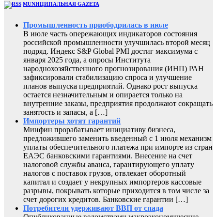
MUNИЦИПАЛЬНАЯ GAZЕТА
Промышленность приободрилась в июле
В июле часть опережающих индикаторов состояния
российской промышленности улучшилась второй месяц
подряд. Индекс S&P Global PMI достиг максимума с
января 2025 года, а опросы Института
народнохозяйственного прогнозирования (ИНП) РАН
зафиксировали стабилизацию спроса и улучшение
планов выпуска предприятий. Однако рост выпуска
остается незначительным и опирается только на
внутренние заказы, предприятия продолжают сокращать
занятость и запасы, а […]
Импортеры хотят гарантий
Минфин прорабатывает инициативу бизнеса,
предложившего заменить введенный с 1 июля механизм
уплаты обеспечительного платежа при импорте из стран
ЕАЭС банковскими гарантиями. Внесение на счет
налоговой службы аванса, гарантирующего уплату
налогов с поставок грузов, отвлекает оборотный
капитал и создает у некрупных импортеров кассовые
разрывы, покрывать которые приходится в том числе за
счет дорогих кредитов. Банковские гарантии […]
Потребители удерживают ВВП от спада
Опубликованные ведомствами макроэкономические