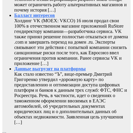
может ограничить работу альтернативных магазинов и
почему история […]
Балласт интересов
Холдинг VK (MOEX: VKCO) 16 июля продал свои
100% в отечественном магазине приложений RuStore
гендиректору компании—разработчика сервиса. VK
также принял решение полностью отказаться от домена
.com и завершить переход на домен .ru. Эксперты
связывают эти действия с попыткой компании снизить
санкционные риски после того, как Евросоюз ввел
ограничения против компании. Ранее сервисы VK и
приложение […]
Данные выгрузят на платформы
Как стало известно “Ъ”, вице-премьер Дмитрий
Григоренко утвердил «дорожную карту» по
предоставлению и оптимизации доступа цифровых
платформ и банков к данным трех служб: ФТС, ФНС и
Росреестра. Речь, в частности, идет о сведениях о
таможенном оформлении ввозимых в ЕАЭС
автомобилей, об учредительных документах
юридических лиц и о дополнительных данных об
объектах недвижимости. Заявленная цель улучшения
[…]