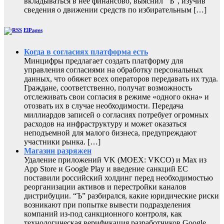
вкладываться в нее финансово, выяснил “Ъ”, изучив
сведения о движении средств по избирательным […]
ElPages
Когда в согласиях платформа есть
Минцифры предлагает создать платформу для
управления согласиями на обработку персональных
данных, что обяжет всех операторов передавать их туда.
Граждане, соответственно, получат возможность
отслеживать свои согласия в режиме «одного окна» и
отозвать их в случае необходимости. Передача
миллиардов записей о согласиях потребует огромных
расходов на инфраструктуру и может оказаться
неподъемной для малого бизнеса, предупреждают
участники рынка. […]
Магазин разряжен
Удаление приложений VK (MOEX: VKCO) и Max из
App Store и Google Play и введение санкций ЕС
поставили российский холдинг перед необходимостью
реорганизации активов и перестройки каналов
дистрибуции. “Ъ” разбирался, какие юридические риски
возникают при попытке вывести подразделения
компаний из-под санкционного контроля, как
технологическая верификация разработчиков Google