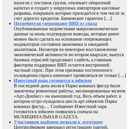
налогов с поставок грузов, отвлекает оборотный
капитал и создает у некрупных импортеров кассовые
разрывы, покрывать которые приходится в том числе за
счет дорогих кредитов. Банковские гарантии […]
Потребители удерживают ВВП от спада
Опубликованные ведомствами макроэкономические
данные за июнь подтвердили выводы, которые ранее
можно было сделать на основании опережающих
индикаторов состояния экономики и ожиданий
аналитиков. Несмотря на некоторое восстановление
экономической активности во втором квартале, выпуск
базовых отраслей продолжает слабеть, а главным
фактором поддержки ВВП остается внутренний
частный спрос. При этом признаки постепенного
охлаждения спроса начинают проявляться не только […]
Известный парк готовится к юбилею
В последний день июля в Парке кованых фигур были
закончены ремонтные работы, запланированные музеем
«Арт-Донбасс» на нынешний год. Весь объем работ, в
котором остро нуждались шесть арт-обьектов Парка
кованых фигур,… Сообщение Известный парк
готовится к юбилею появились сначала на
MUNИЦИПАЛЬНАЯ GAZЕТА.
Участников выборов позвали к лототрону
Центризбирком завершил регистрацию партий,