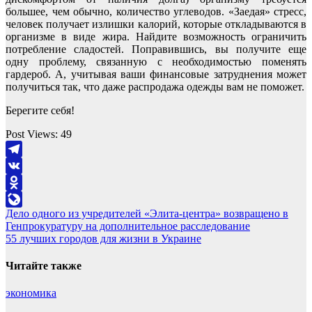
большее, чем обычно, количество углеводов. «Заедая» стресс,
человек получает излишки калорий, которые откладываются в
организме в виде жира. Найдите возможность ограничить
потребление сладостей. Поправившись, вы получите еще
одну проблему, связанную с необходимостью поменять
гардероб. А, учитывая ваши финансовые затруднения может
получиться так, что даже распродажа одежды вам не поможет.
Берегите себя!
Post Views:
49
Telegram
VK
Odnoklassniki
Навигация
Дело одного из учредителей «Элита-центра» возвращено в
LiveJournal
Генпрокуратуру на дополнительное расследование
по
55 лучших городов для жизни в Украине
записям
Читайте также
экономика