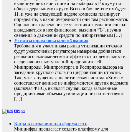
выдвинувших свои списки на выборах в Госдуму по
общефедеральному округу. Всего в бюллетене их будет
11, и уже на следующей неделе комиссия планирует
определить, в какой очередности они там расположатся.
Однако пока далеко не все участники кампании спешат
вкладываться в нее финансово, выяснил “Ъ”, изучив
сведения о движении средств по избирательным […]
Утилизаторам показали «Хомяка»
Требования к участникам рынка утилизации отходов
будут ужесточены: регуляторы намерены добиваться
реального экономического эффекта от их деятельности,
следовало из выступлений представителей
Минприроды, Минпромторга и Росприроднадзора на
заседании круглого стола по цифровизации отрасли.
Так, уже запущенная аналитическая система «Хомяк»
сопоставляет данные из информсистем других ведомств
(включая ФНС), выявляя случаи, когда заявленные
предприятиями объемы утилизации не соответствуют
[…]
ElPages
Когда в согласиях платформа есть
Минцифры предлагает создать платформу для