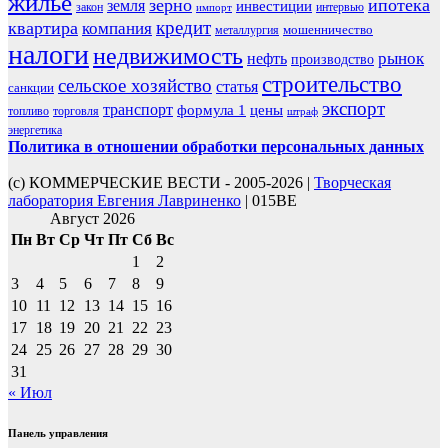
жилье
зерно
ипотека
земля
инвестиции
закон
интервью
импорт
кредит
квартира
компания
мошенничество
металлургия
налоги
недвижимость
рынок
нефть
производство
строительство
сельское хозяйство
статья
санкции
экспорт
транспорт
формула 1
цены
топливо
торговля
штраф
энергетика
Политика в отношении обработки персональных данных
(с) КОММЕРЧЕСКИЕ ВЕСТИ - 2005-2026 |
Творческая
лаборатория Евгения Лавриненко
| 015BE
Август 2026
Пн
Вт
Ср
Чт
Пт
Сб
Вс
1
2
3
4
5
6
7
8
9
10
11
12
13
14
15
16
17
18
19
20
21
22
23
24
25
26
27
28
29
30
31
« Июл
Панель управления