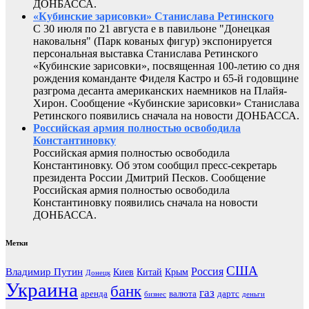
ДОНБАССА.
«Кубинские зарисовки» Станислава Ретинского
С 30 июля по 21 августа е в павильоне "Донецкая
наковальня" (Парк кованых фигур) экспонируется
персональная выставка Станислава Ретинского
«Кубинские зарисовки», посвященная 100-летию со дня
рождения команданте Фиделя Кастро и 65-й годовщине
разгрома десанта американских наемников на Плайя-
Хирон. Сообщение «Кубинские зарисовки» Станислава
Ретинского появились сначала на новости ДОНБАССА.
Российская армия полностью освободила
Константиновку
Российская армия полностью освободила
Константиновку. Об этом сообщил пресс-секретарь
президента России Дмитрий Песков. Сообщение
Российская армия полностью освободила
Константиновку появились сначала на новости
ДОНБАССА.
Метки
США
Россия
Владимир Путин
Киев
Китай
Крым
Донецк
Украина
банк
газ
аренда
валюта
дартс
бизнес
деньги