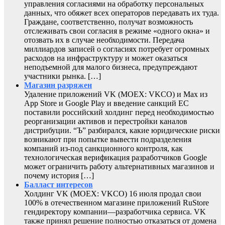
управления согласиями на обработку персональных
данных, что обяжет всех операторов передавать их туда.
Граждане, соответственно, получат возможность
отслеживать свои согласия в режиме «одного окна» и
отозвать их в случае необходимости. Передача
миллиардов записей о согласиях потребует огромных
расходов на инфраструктуру и может оказаться
неподъемной для малого бизнеса, предупреждают
участники рынка. […]
Магазин разряжен
Удаление приложений VK (MOEX: VKCO) и Max из
App Store и Google Play и введение санкций ЕС
поставили российский холдинг перед необходимостью
реорганизации активов и перестройки каналов
дистрибуции. “Ъ” разбирался, какие юридические риски
возникают при попытке вывести подразделения
компаний из-под санкционного контроля, как
технологическая верификация разработчиков Google
может ограничить работу альтернативных магазинов и
почему история […]
Балласт интересов
Холдинг VK (MOEX: VKCO) 16 июля продал свои
100% в отечественном магазине приложений RuStore
гендиректору компании—разработчика сервиса. VK
также принял решение полностью отказаться от домена