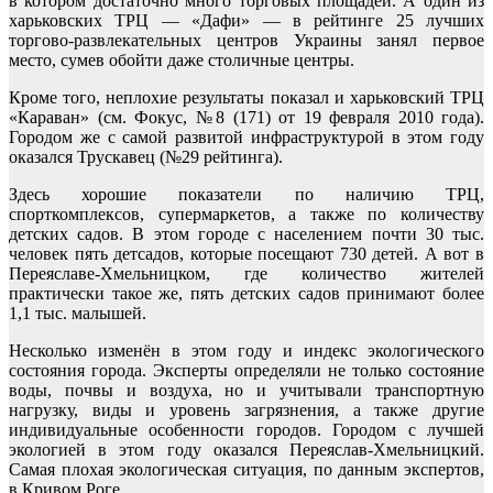
в котором достаточно много торговых площадей. А один из
харьковских ТРЦ — «Дафи» — в рейтинге 25 лучших
торгово-развлекательных центров Украины занял первое
место, сумев обойти даже столичные центры.
Кроме того, неплохие результаты показал и харьковский ТРЦ
«Караван» (см. Фокус, №8 (171) от 19 февраля 2010 года).
Городом же с самой развитой инфраструктурой в этом году
оказался Трускавец (№29 рейтинга).
Здесь хорошие показатели по наличию ТРЦ,
спорткомплексов, супермаркетов, а также по количеству
детских садов. В этом городе с населением почти 30 тыс.
человек пять детсадов, которые посещают 730 детей. А вот в
Переяславе-Хмельницком, где количество жителей
практически такое же, пять детских садов принимают более
1,1 тыс. малышей.
Несколько изменён в этом году и индекс экологического
состояния города. Эксперты определяли не только состояние
воды, почвы и воздуха, но и учитывали транспортную
нагрузку, виды и уровень загрязнения, а также другие
индивидуальные особенности городов. Городом с лучшей
экологией в этом году оказался Переяслав-Хмельницкий.
Самая плохая экологическая ситуация, по данным экспертов,
в Кривом Роге.