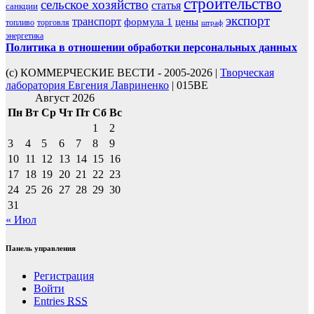
строительство
сельское хозяйство
статья
санкции
экспорт
транспорт
формула 1
цены
топливо
торговля
штраф
энергетика
Политика в отношении обработки персональных данных
(с) КОММЕРЧЕСКИЕ ВЕСТИ - 2005-2026 |
Творческая
лаборатория Евгения Лавриненко
| 015BE
Август 2026
Пн
Вт
Ср
Чт
Пт
Сб
Вс
1
2
3
4
5
6
7
8
9
10
11
12
13
14
15
16
17
18
19
20
21
22
23
24
25
26
27
28
29
30
31
« Июл
Панель управления
Регистрация
Войти
Entries
RSS