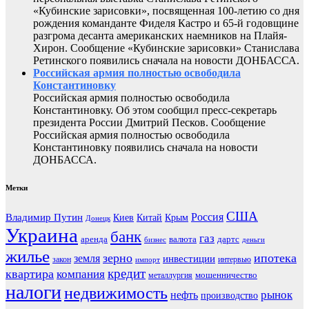
«Кубинские зарисовки», посвященная 100-летию со дня
рождения команданте Фиделя Кастро и 65-й годовщине
разгрома десанта американских наемников на Плайя-
Хирон. Сообщение «Кубинские зарисовки» Станислава
Ретинского появились сначала на новости ДОНБАССА.
Российская армия полностью освободила
Константиновку
Российская армия полностью освободила
Константиновку. Об этом сообщил пресс-секретарь
президента России Дмитрий Песков. Сообщение
Российская армия полностью освободила
Константиновку появились сначала на новости
ДОНБАССА.
Метки
США
Россия
Владимир Путин
Киев
Китай
Крым
Донецк
Украина
банк
газ
аренда
валюта
дартс
бизнес
деньги
жилье
зерно
ипотека
земля
инвестиции
закон
интервью
импорт
кредит
квартира
компания
мошенничество
металлургия
налоги
недвижимость
рынок
нефть
производство