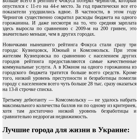
Больше всего в рейтинге Фокуса потерял Чернигов, который
опустился с 11-го на 44-е место. За год практически все его
показатели ухудшились вдвое. В частности, в этом году
Чернигов существенно сократил расходы бюджета на одного
горожанина. И даже несмотря на то, что средняя зарплата
здесь выросла по сравнению с 2009-м на 200 гривен, это
значительно меньше, чем в других городах.
Новичками нынешнего рейтинга Фокуса стали сразу три
города: Кузнецовск, Южный и Комсомольск. При этом
жителям Кузнецовска по сравнению с населением других
городов рейтинга предоставляются самые качественные
коммунальные услуги. А в Южном на одного горожанина из
городского бюджета тратится больше всего средств. Кроме
того, низкий уровень преступности и безработицы помогли
городу с населением всего чуть больше 28 тыс. сразу оказаться
на 13-й строчке списка.
Третьему дебютанту — Комсомольску — не удалось набрать
максимального количества баллов ни по одному из критериев,
хотя там достаточно низкий уровень безработицы и
сравнительно недорогая недвижимость.
Лучшие города для жизни в Украине: