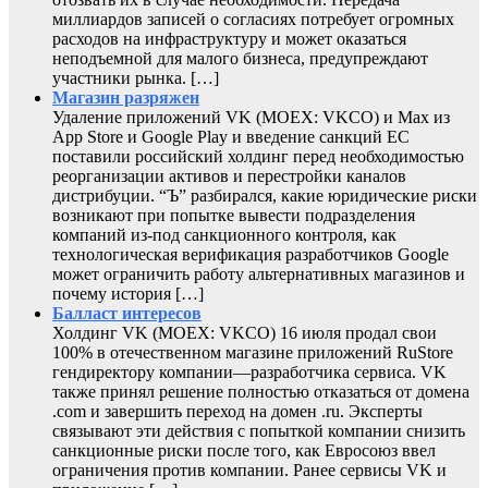
миллиардов записей о согласиях потребует огромных
расходов на инфраструктуру и может оказаться
неподъемной для малого бизнеса, предупреждают
участники рынка. […]
Магазин разряжен
Удаление приложений VK (MOEX: VKCO) и Max из
App Store и Google Play и введение санкций ЕС
поставили российский холдинг перед необходимостью
реорганизации активов и перестройки каналов
дистрибуции. “Ъ” разбирался, какие юридические риски
возникают при попытке вывести подразделения
компаний из-под санкционного контроля, как
технологическая верификация разработчиков Google
может ограничить работу альтернативных магазинов и
почему история […]
Балласт интересов
Холдинг VK (MOEX: VKCO) 16 июля продал свои
100% в отечественном магазине приложений RuStore
гендиректору компании—разработчика сервиса. VK
также принял решение полностью отказаться от домена
.com и завершить переход на домен .ru. Эксперты
связывают эти действия с попыткой компании снизить
санкционные риски после того, как Евросоюз ввел
ограничения против компании. Ранее сервисы VK и