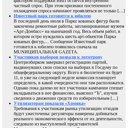
фактором поддержки ВВП остается внутренний
частный спрос. При этом признаки постепенного
охлаждения спроса начинают проявляться не только […]
Известный парк готовится к юбилею
В последний день июля в Парке кованых фигур были
закончены ремонтные работы, запланированные музеем
«Арт-Донбасс» на нынешний год. Весь объем работ, в
котором остро нуждались шесть арт-обьектов Парка
кованых фигур,… Сообщение Известный парк
готовится к юбилею появились сначала на
MUNИЦИПАЛЬНАЯ GAZЕТА.
Участников выборов позвали к лототрону
Центризбирком завершил регистрацию партий,
выдвинувших свои списки на выборах в Госдуму по
общефедеральному округу. Всего в бюллетене их будет
11, и уже на следующей неделе комиссия планирует
определить, в какой очередности они там расположатся.
Однако пока далеко не все участники кампании спешат
вкладываться в нее финансово, выяснил “Ъ”, изучив
сведения о движении средств по избирательным […]
Утилизаторам показали «Хомяка»
Требования к участникам рынка утилизации отходов
будут ужесточены: регуляторы намерены добиваться
реального экономического эффекта от их деятельности,
следовало из выступлений представителей