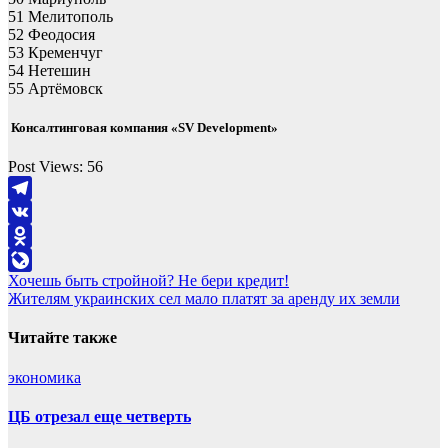
51 Мелитополь
52 Феодосия
53 Кременчуг
54 Нетешин
55 Артёмовск
Консалтинговая компания «SV Development»
Post Views:
56
Telegram
VK
Odnoklassniki
Навигация
Хочешь быть стройной? Не бери кредит!
LiveJournal
Жителям украинских сел мало платят за аренду их земли
по
записям
Читайте также
экономика
ЦБ отрезал еще четверть