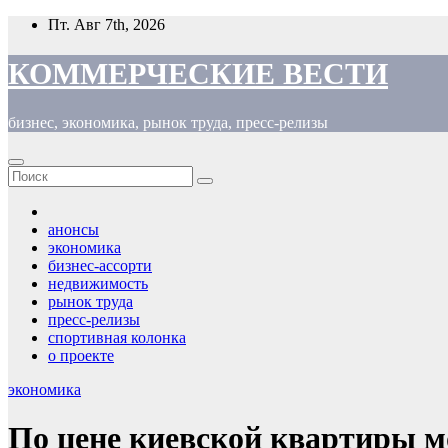
Перейти
Пт. Авг 7th, 2026
к
содержимому
КОММЕРЧЕСКИЕ ВЕСТИ
бизнес, экономика, рынок труда, пресс-релизы
анонсы
экономика
бизнес-ассорти
недвижимость
рынок труда
пресс-релизы
спортивная колонка
о проекте
экономика
По цене киевской квартиры м