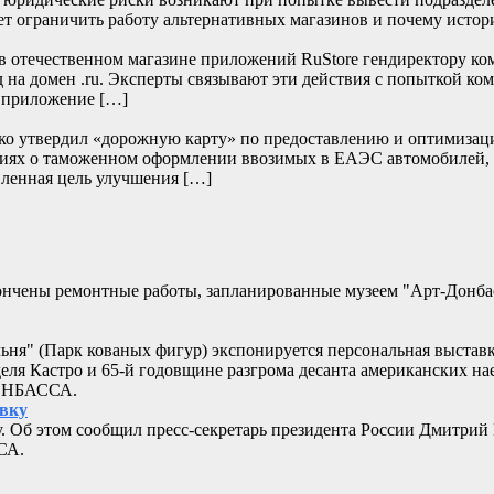
т ограничить работу альтернативных магазинов и почему истор
отечественном магазине приложений RuStore гендиректору ко
д на домен .ru. Эксперты связывают эти действия с попыткой к
и приложение […]
нко утвердил «дорожную карту» по предоставлению и оптимизац
дениях о таможенном оформлении ввозимых в ЕАЭС автомобилей,
ленная цель улучшения […]
кончены ремонтные работы, запланированные музеем "Арт-Донб
альня" (Парк кованых фигур) экспонируется персональная выстав
еля Кастро и 65-й годовщине разгрома десанта американских 
ДОНБАССА.
овку
. Об этом сообщил пресс-секретарь президента России Дмитрий
СА.