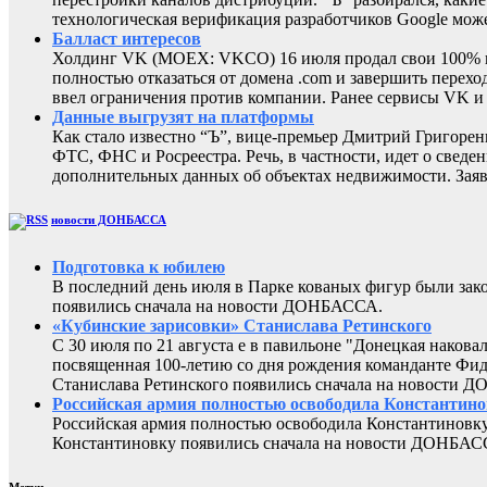
технологическая верификация разработчиков Google може
Балласт интересов
Холдинг VK (MOEX: VKCO) 16 июля продал свои 100% в 
полностью отказаться от домена .com и завершить перехо
ввел ограничения против компании. Ранее сервисы VK 
Данные выгрузят на платформы
Как стало известно “Ъ”, вице-премьер Дмитрий Григоре
ФТС, ФНС и Росреестра. Речь, в частности, идет о све
дополнительных данных об объектах недвижимости. Заяв
новости ДОНБАССА
Подготовка к юбилею
В последний день июля в Парке кованых фигур были за
появились сначала на новости ДОНБАССА.
«Кубинские зарисовки» Станислава Ретинского
С 30 июля по 21 августа е в павильоне "Донецкая наков
посвященная 100-летию со дня рождения команданте Фид
Станислава Ретинского появились сначала на новости 
Российская армия полностью освободила Константин
Российская армия полностью освободила Константиновку
Константиновку появились сначала на новости ДОНБАС
Метки