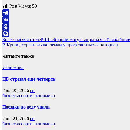
Post Views:
59
Telegram
VK
Odnoklassniki
Навигация
Более тысячи отелей Швейцарии могут закрыться в ближайшие
LiveJournal
В Крыму сорван захват земли у профсоюзных санаториев
по
записям
Читайте также
экономика
ЦБ отрезал еще четверть
Июл 25, 2026
en
бизнес-ассорти
экономика
Поездки по делу упали
Июл 21, 2026
en
бизнес-ассорти
экономика