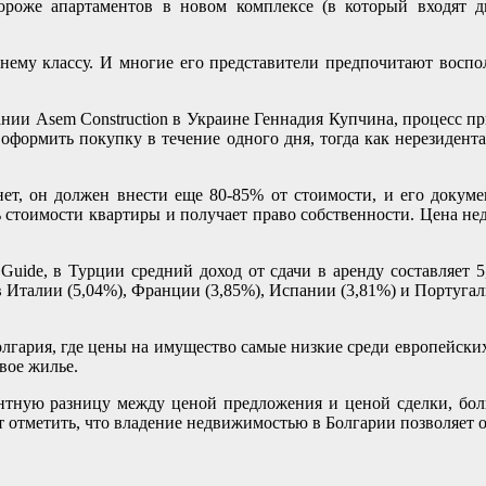
оже апартаментов в новом комплексе (в который входят два 
нему классу. И многие его представители предпочитают воспо
нии Asem Construction в Украине Геннадия Купчина, процесс 
формить покупку в течение одного дня, тогда как нерезидента
нет, он должен внести еще 80-85% от стоимости, и его докум
 стоимости квартиры и получает право собственности. Цена нед
 Guide, в Турции средний доход от сдачи в аренду составляет 
 Италии (5,04%), Франции (3,85%), Испании (3,81%) и Португал
гария, где цены на имущество самые низкие среди европейских 
вое жилье.
тную разницу между ценой предложения и ценой сделки, болг
ет отметить, что владение недвижимостью в Болгарии позволяет 