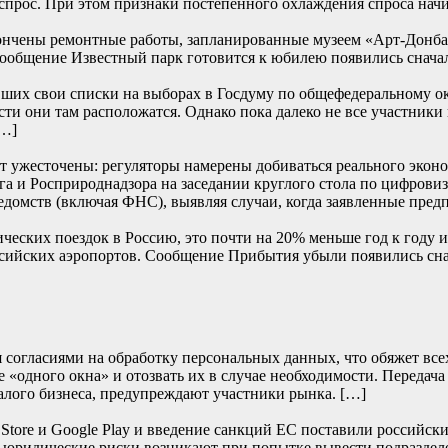
прос. При этом признаки постепенного охлаждения спроса начи
ончены ремонтные работы, запланированные музеем «Арт-Донбасс
… Сообщение Известный парк готовится к юбилею появились
их свои списки на выборах в Госдуму по общефедеральному окру
сти они там расположатся. Однако пока далеко не все участники
[…]
т ужесточены: регуляторы намерены добиваться реального эконом
и Росприроднадзора на заседании круглого стола по цифровиза
едомств (включая ФНС), выявляя случаи, когда заявленные пред
ских поездок в Россию, это почти на 20% меньше год к году и 
 российских аэропортов. Сообщение Прибытия убыли появили
согласиями на обработку персональных данных, что обяжет всех 
 «одного окна» и отозвать их в случае необходимости. Передача
алого бизнеса, предупреждают участники рынка. […]
re и Google Play и введение санкций ЕС поставили российски
е юридические риски возникают при попытке вывести подраздел