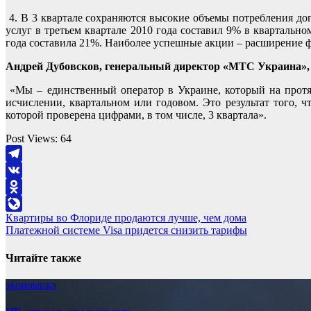
4. В 3 квартале сохраняются высокие объемы потребления доп
услуг в третьем квартале 2010 года составил 9% в кварталь
года составила 21%. Наиболее успешные акции – расширение
Андрей Дубовсков, генеральный директор «МТС Украина», о
«Мы – единственный оператор в Украине, который на протя
исчислении, квартальном или годовом. Это результат того, 
которой проверена цифрами, в том числе, 3 квартала».
Post Views:
64
Telegram
VK
Odnoklassniki
Навигация
Квартиры во Флориде продаются лучше, чем дома
LiveJournal
Платежной системе Visa придется снизить тарифы
по
записям
Читайте также
экономика