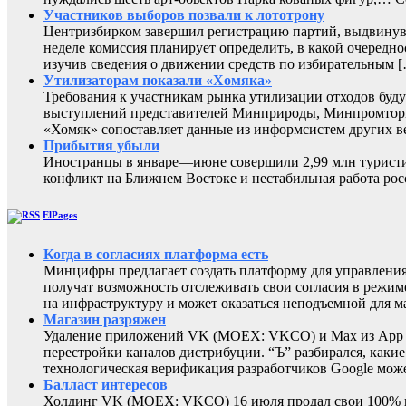
Участников выборов позвали к лототрону
Центризбирком завершил регистрацию партий, выдвинувш
неделе комиссия планирует определить, в какой очередно
изучив сведения о движении средств по избирательным 
Утилизаторам показали «Хомяка»
Требования к участникам рынка утилизации отходов буду
выступлений представителей Минприроды, Минпромторга 
«Хомяк» сопоставляет данные из информсистем других в
Прибытия убыли
Иностранцы в январе—июне совершили 2,99 млн туристиче
конфликт на Ближнем Востоке и нестабильная работа
ElPages
Когда в согласиях платформа есть
Минцифры предлагает создать платформу для управления 
получат возможность отслеживать свои согласия в режиме
на инфраструктуру и может оказаться неподъемной для м
Магазин разряжен
Удаление приложений VK (MOEX: VKCO) и Max из App Sto
перестройки каналов дистрибуции. “Ъ” разбирался, каки
технологическая верификация разработчиков Google може
Балласт интересов
Холдинг VK (MOEX: VKCO) 16 июля продал свои 100% в 