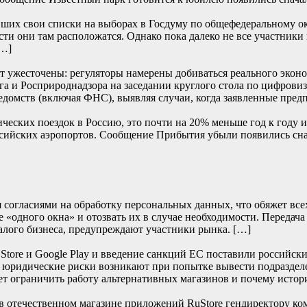
их свои списки на выборах в Госдуму по общефедеральному окру
сти они там расположатся. Однако пока далеко не все участники
[…]
т ужесточены: регуляторы намерены добиваться реального эконом
и Росприроднадзора на заседании круглого стола по цифровиза
едомств (включая ФНС), выявляя случаи, когда заявленные пред
ских поездок в Россию, это почти на 20% меньше год к году и 
 российских аэропортов. Сообщение Прибытия убыли появили
согласиями на обработку персональных данных, что обяжет всех 
 «одного окна» и отозвать их в случае необходимости. Передача
алого бизнеса, предупреждают участники рынка. […]
re и Google Play и введение санкций ЕС поставили российски
е юридические риски возникают при попытке вывести подраздел
т ограничить работу альтернативных магазинов и почему истор
отечественном магазине приложений RuStore гендиректору ко