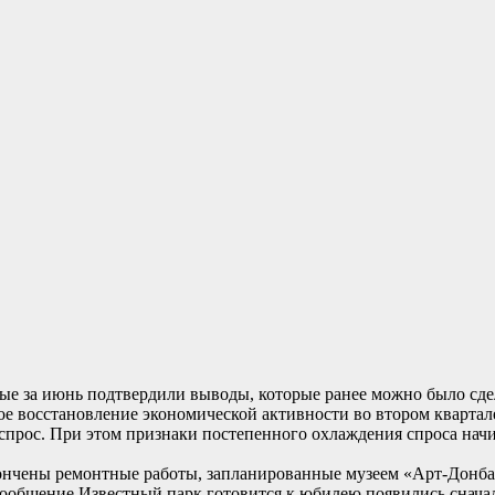
е за июнь подтвердили выводы, которые ранее можно было сде
е восстановление экономической активности во втором квартале
прос. При этом признаки постепенного охлаждения спроса начи
ончены ремонтные работы, запланированные музеем «Арт-Донбасс
… Сообщение Известный парк готовится к юбилею появились