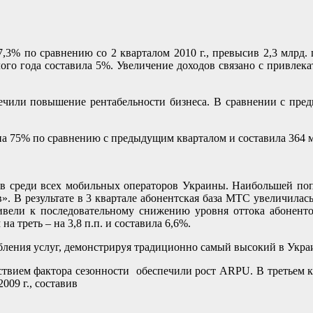
,3% по сравнению со 2 кварталом 2010 г., превысив 2,3 млрд. 
лого года составила 5%. Увеличение доходов связано с привл
печили повышение рентабельности бизнеса. В сравнении с пр
 на 75% по сравнению с предыдущим кварталом и составила 364 м
в среди всех мобильных операторов Украины. Наибольшей попу
». В результате в 3 квартале абонентская база МТС увеличилас
ели к последовательному снижению уровня оттока абонентов
а треть – на 3,8 п.п. и составила 6,6%.
бления услуг, демонстрируя традиционно самый высокий в Укр
ствием фактора сезонности обеспечили рост ARPU. В третьем 
009 г., составив