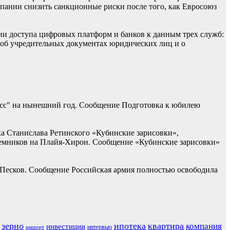
омпании снизить санкционные риски после того, как Евросоюз
ии доступа цифровых платформ и банков к данным трех служб:
 об учредительных документах юридических лиц и о
асс" на нынешний год. Сообщение Подготовка к юбилею
ка Станислава Ретинского «Кубинские зарисовки»,
наемников на Плайя-Хирон. Сообщение «Кубинские зарисовки»
 Песков. Сообщение Российская армия полностью освободила
зерно
ипотека
квартира
компания
инвестиции
интервью
импорт