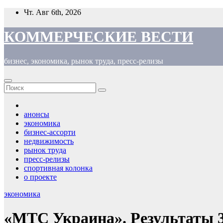
Перейти
Чт. Авг 6th, 2026
к
содержимому
КОММЕРЧЕСКИЕ ВЕСТИ
бизнес, экономика, рынок труда, пресс-релизы
анонсы
экономика
бизнес-ассорти
недвижимость
рынок труда
пресс-релизы
спортивная колонка
о проекте
экономика
«МТС Украина». Результаты 3-