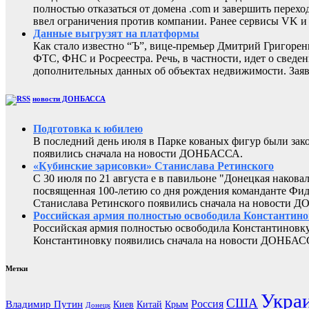
полностью отказаться от домена .com и завершить перехо
ввел ограничения против компании. Ранее сервисы VK 
Данные выгрузят на платформы
Как стало известно “Ъ”, вице-премьер Дмитрий Григоре
ФТС, ФНС и Росреестра. Речь, в частности, идет о све
дополнительных данных об объектах недвижимости. Заяв
новости ДОНБАССА
Подготовка к юбилею
В последний день июля в Парке кованых фигур были за
появились сначала на новости ДОНБАССА.
«Кубинские зарисовки» Станислава Ретинского
С 30 июля по 21 августа е в павильоне "Донецкая наков
посвященная 100-летию со дня рождения команданте Фид
Станислава Ретинского появились сначала на новости 
Российская армия полностью освободила Константин
Российская армия полностью освободила Константиновку
Константиновку появились сначала на новости ДОНБАС
Метки
Укра
США
Россия
Владимир Путин
Киев
Китай
Крым
Донецк