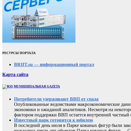
РЕСУРСЫ ПОРТАЛА
BRIIT.su — информационный портал
Карта сайта
MUNИЦИПАЛЬНАЯ GAZЕТА
Потребители удерживают ВВП от спада
Опубликованные ведомствами макроэкономические данны
экономики и ожиданий аналитиков. Несмотря на некоторо
фактором поддержки ВВП остается внутренний частный с
Известный парк готовится к юбилею
В последний день июля в Парке кованых фигур были зак
нуждались шесть арт-обьектов Парка кованых фигур,