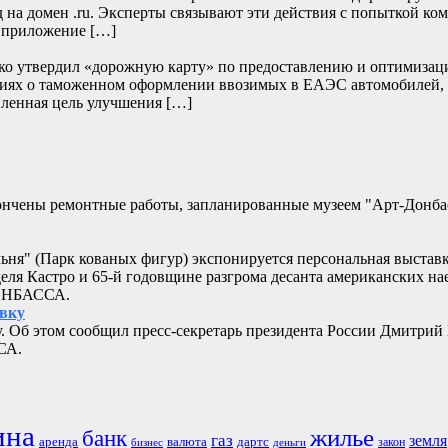
д на домен .ru. Эксперты связывают эти действия с попыткой к
и приложение […]
нко утвердил «дорожную карту» по предоставлению и оптимизац
дениях о таможенном оформлении ввозимых в ЕАЭС автомобилей,
ленная цель улучшения […]
кончены ремонтные работы, запланированные музеем "Арт-Донб
альня" (Парк кованых фигур) экспонируется персональная выстав
еля Кастро и 65-й годовщине разгрома десанта американских 
ДОНБАССА.
овку
. Об этом сообщил пресс-секретарь президента России Дмитрий
СА.
ина
жилье
банк
газ
земля
аренда
валюта
дартс
бизнес
закон
деньги