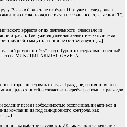
гу. Всего в бюллетене их будет 11, и уже на следующей
 кампании спешат вкладываться в нее финансово, выяснил “Ъ”,
ического эффекта от их деятельности, следовало из
ции отрасли. Так, уже запущенная аналитическая система
приятиями объемы утилизации не соответствуют […]
худший результат с 2021 года. Турпоток сдерживает военный
сь сначала на MUNИЦИПАЛЬНАЯ GAZЕТА.
операторов передавать их туда. Граждане, соответственно,
 миллиардов записей о согласиях потребует огромных расходов
й холдинг перед необходимостью реорганизации активов и
ения компаний из-под санкционного контроля, как
ия […]
мпании—разработчика сервиса. VK также принял решение