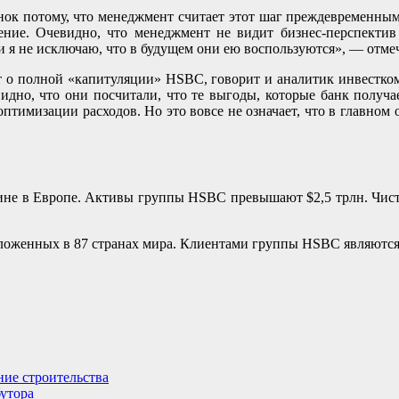
нок потому, что менеджмент считает этот шаг преждевременны
ение. Очевидно, что менеджмент не видит бизнес-перспектив
 и я не исключаю, что в будущем они ею воспользуются», — отм
ует о полной «капитуляции» HSBC, говорит и аналитик инвестк
дно, что они посчитали, что те выгоды, которые банк получае
о оптимизации расходов. Но это вовсе не означает, что в главн
е в Европе. Активы группы HSBC превышают $2,5 трлн. Чистая
положенных в 87 странах мира. Клиентами группы HSBC являются 
ие строительства
бутора