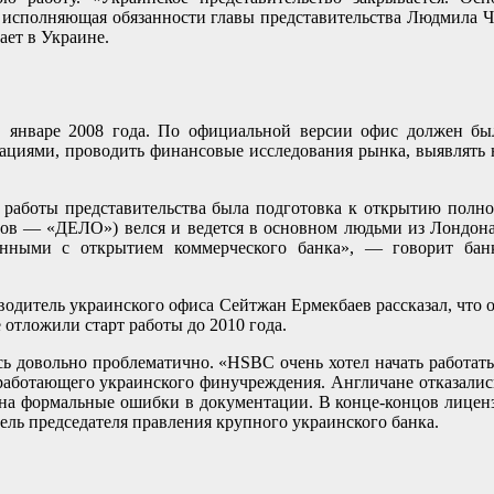
сполняющая обязанности главы представительства Людмила Ча
ает в Украине.
 январе 2008 года. По официальной версии офис должен бы
зациями, проводить финансовые исследования рынка, выявлять 
ю работы представительства была подготовка к открытию полн
ов — «ДЕЛО») велся и ведется в основном людьми из Лондона
нными с открытием коммерческого банка», — говорит банк
оводитель украинского офиса Сейтжан Ермекбаев рассказал, что
 отложили старт работы до 2010 года.
 довольно проблематично. «HSBC очень хотел начать работать в
работающего украинского финучреждения. Англичане отказались, 
 на формальные ошибки в документации. В конце-концов лицен
ель председателя правления крупного украинского банка.