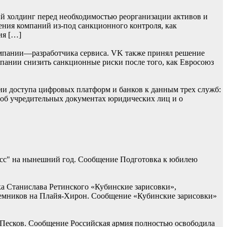
й холдинг перед необходимостью реорганизации активов и
ения компаний из-под санкционного контроля, как
ия […]
мпании—разработчика сервиса. VK также принял решение
омпании снизить санкционные риски после того, как Евросоюз
ии доступа цифровых платформ и банков к данным трех служб:
 об учредительных документах юридических лиц и о
асс" на нынешний год. Сообщение Подготовка к юбилею
ка Станислава Ретинского «Кубинские зарисовки»,
наемников на Плайя-Хирон. Сообщение «Кубинские зарисовки»
 Песков. Сообщение Российская армия полностью освободила