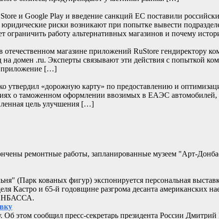
re и Google Play и введение санкций ЕС поставили российски
е юридические риски возникают при попытке вывести подраздел
т ограничить работу альтернативных магазинов и почему истор
отечественном магазине приложений RuStore гендиректору ко
д на домен .ru. Эксперты связывают эти действия с попыткой к
и приложение […]
нко утвердил «дорожную карту» по предоставлению и оптимизац
дениях о таможенном оформлении ввозимых в ЕАЭС автомобилей,
ленная цель улучшения […]
кончены ремонтные работы, запланированные музеем "Арт-Донб
альня" (Парк кованых фигур) экспонируется персональная выстав
еля Кастро и 65-й годовщине разгрома десанта американских 
ДОНБАССА.
овку
. Об этом сообщил пресс-секретарь президента России Дмитрий