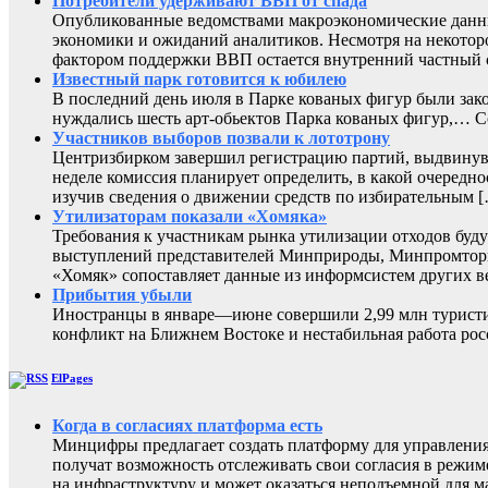
Потребители удерживают ВВП от спада
Опубликованные ведомствами макроэкономические данны
экономики и ожиданий аналитиков. Несмотря на некоторо
фактором поддержки ВВП остается внутренний частный с
Известный парк готовится к юбилею
В последний день июля в Парке кованых фигур были зак
нуждались шесть арт-обьектов Парка кованых фигур,
Участников выборов позвали к лототрону
Центризбирком завершил регистрацию партий, выдвинувш
неделе комиссия планирует определить, в какой очередно
изучив сведения о движении средств по избирательным 
Утилизаторам показали «Хомяка»
Требования к участникам рынка утилизации отходов буду
выступлений представителей Минприроды, Минпромторга 
«Хомяк» сопоставляет данные из информсистем других в
Прибытия убыли
Иностранцы в январе—июне совершили 2,99 млн туристиче
конфликт на Ближнем Востоке и нестабильная работа
ElPages
Когда в согласиях платформа есть
Минцифры предлагает создать платформу для управления 
получат возможность отслеживать свои согласия в режиме
на инфраструктуру и может оказаться неподъемной для м