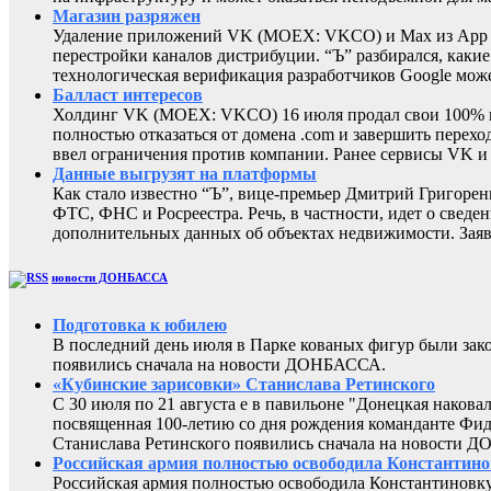
Магазин разряжен
Удаление приложений VK (MOEX: VKCO) и Max из App Sto
перестройки каналов дистрибуции. “Ъ” разбирался, каки
технологическая верификация разработчиков Google може
Балласт интересов
Холдинг VK (MOEX: VKCO) 16 июля продал свои 100% в 
полностью отказаться от домена .com и завершить перехо
ввел ограничения против компании. Ранее сервисы VK 
Данные выгрузят на платформы
Как стало известно “Ъ”, вице-премьер Дмитрий Григоре
ФТС, ФНС и Росреестра. Речь, в частности, идет о све
дополнительных данных об объектах недвижимости. Заяв
новости ДОНБАССА
Подготовка к юбилею
В последний день июля в Парке кованых фигур были за
появились сначала на новости ДОНБАССА.
«Кубинские зарисовки» Станислава Ретинского
С 30 июля по 21 августа е в павильоне "Донецкая наков
посвященная 100-летию со дня рождения команданте Фид
Станислава Ретинского появились сначала на новости 
Российская армия полностью освободила Константин
Российская армия полностью освободила Константиновку