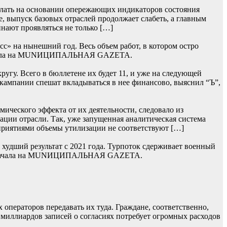
лать на основании опережающих индикаторов состояния
, выпуск базовых отраслей продолжает слабеть, а главным
нают проявляться не только […]
» на нынешний год. Весь объем работ, в котором остро
 сначала на MUNИЦИПАЛЬНАЯ GAZЕТА.
гу. Всего в бюллетене их будет 11, и уже на следующей
 кампании спешат вкладываться в нее финансово, выяснил “Ъ”,
ического эффекта от их деятельности, следовало из
ции отрасли. Так, уже запущенная аналитическая система
приятиями объемы утилизации не соответствуют […]
худший результат с 2021 года. Турпоток сдерживает военный
сь сначала на MUNИЦИПАЛЬНАЯ GAZЕТА.
операторов передавать их туда. Граждане, соответственно,
 миллиардов записей о согласиях потребует огромных расходов