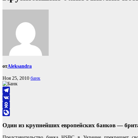
от
Aleksandra
Ноя 25, 2010
банк
Telegram
VK
Odnoklassniki
LiveJournal
Один из крупнейших европейских банков — брит
Представительство банка HSBC в Украине прекращает сво