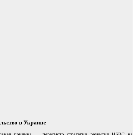
льство в Украине
сновная причина — пересмотр стратегии развития HSBC на