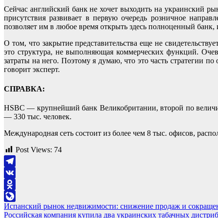
Сейчас английский банк не хочет выходить на украинский ры
присутствия развивает в первую очередь розничное направл
позволяет им в любое время открыть здесь полноценный банк,
О том, что закрытие представительства еще не свидетельств
это структура, не выполняющая коммерческих функций. Очеви
затраты на него. Поэтому я думаю, что это часть стратегии п
говорит эксперт.
СПРАВКА:
HSBC — крупнейший банк Великобритании, второй по величин
— 330 тыс. человек.
Международная сеть состоит из более чем 8 тыс. офисов, рас
Post Views:
74
Telegram
VK
Odnoklassniki
Навигация
Испанский рынок недвижимости: снижение продаж и сокращен
LiveJournal
Российская компания купила два украинских табачных дистри