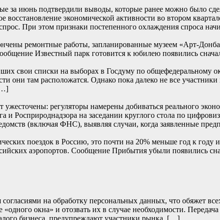
е за июнь подтвердили выводы, которые ранее можно было сде
е восстановление экономической активности во втором квартале
прос. При этом признаки постепенного охлаждения спроса начи
ончены ремонтные работы, запланированные музеем «Арт-Донбасс
… Сообщение Известный парк готовится к юбилею появились
их свои списки на выборах в Госдуму по общефедеральному окру
сти они там расположатся. Однако пока далеко не все участники
[…]
т ужесточены: регуляторы намерены добиваться реального эконом
и Росприроднадзора на заседании круглого стола по цифровиза
едомств (включая ФНС), выявляя случаи, когда заявленные пред
ских поездок в Россию, это почти на 20% меньше год к году и 
 российских аэропортов. Сообщение Прибытия убыли появили
согласиями на обработку персональных данных, что обяжет всех 
 «одного окна» и отозвать их в случае необходимости. Передача
алого бизнеса, предупреждают участники рынка. […]