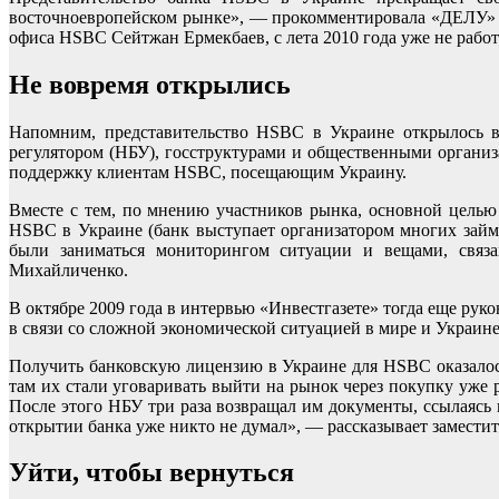
восточноевропейском рынке», — прокомментировала «ДЕЛУ» и
офиса HSBC Сейтжан Ермекбаев, с лета 2010 года уже не работ
Не вовремя открылись
Напомним, представительство HSBC в Украине открылось в
регулятором (НБУ), госструктурами и общественными органи
поддержку клиентам HSBC, посещающим Украину.
Вместе с тем, по мнению участников рынка, основной цель
HSBC в Украине (банк выступает организатором многих займ
были заниматься мониторингом ситуации и вещами, связа
Михайличенко.
В октябре 2009 года в интервью «Инвестгазете» тогда еще рук
в связи со сложной экономической ситуацией в мире и Украине
Получить банковскую лицензию в Украине для HSBC оказалось
там их стали уговаривать выйти на рынок через покупку уже 
После этого НБУ три раза возвращал им документы, ссылаясь
открытии банка уже никто не думал», — рассказывает заместит
Уйти, чтобы вернуться