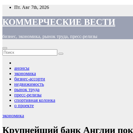
Перейти
Пт. Авг 7th, 2026
к
содержимому
КОММЕРЧЕСКИЕ ВЕСТИ
бизнес, экономика, рынок труда, пресс-релизы
анонсы
экономика
бизнес-ассорти
недвижимость
рынок труда
пресс-релизы
спортивная колонка
о проекте
экономика
Крупнейший банк Англии пок