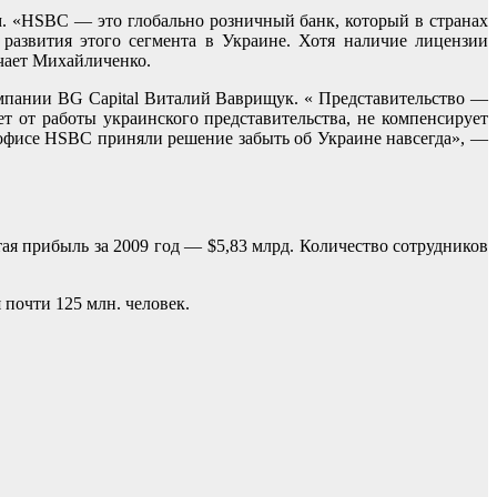
м. «HSBC — это глобально розничный банк, который в странах
 развития этого сегмента в Украине. Хотя наличие лицензии
ечает Михайличенко.
омпании BG Capital Виталий Ваврищук. « Представительство —
т от работы украинского представительства, не компенсирует
ом офисе HSBC приняли решение забыть об Украине навсегда», —
 прибыль за 2009 год — $5,83 млрд. Количество сотрудников
почти 125 млн. человек.