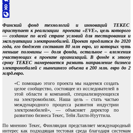
VK
Odnoklassniki
LiveJournal
Финский фонд технологий и инноваций ТЕКЕС
приступает к реализации проекта «EVE», цель которого
— создание по всей стране условий для тестирования и
эксплуатации электромобилей. Проект продлится до 2020
года, его бюджет составит 80 млн евро, из которых чуть
меньше половины — доля фонда, остальное – вложения
участвующих в проекте организаций. В фонде к этому
сроку ТЕКЕС намеревается развить направление бизнеса
электромобилей с нынешнего объема в 200 млн. евро до 2
млрд.евро.
«С помощью этого проекта мы надеемся создать
целое сообщество, состоящее из исследователей в
этой области и компаний, специализирующихся
на электромобилях. Наша цель – стать частью
международного процесса развития индустрии
электромобилей», — объясняет директор по
развитию бизнеса Текес, Тейя Лахти-Нууттила.
По мнению Текес, Финляндия представляет международный
интерес как подходящая тестовая среда благодаря системам