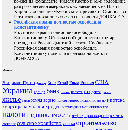
рождения команданте Фиделя Кастро и 65-й годовщине
разгрома десанта американских наемников на Плайя-
Хирон. Сообщение «Кубинские зарисовки» Станислава
Ретинского появились сначала на новости ДОНБАССА.
Российская армия полностью освободила
Константиновку
Российская армия полностью освободила
Константиновку. Об этом сообщил пресс-секретарь
президента России Дмитрий Песков. Сообщение
Российская армия полностью освободила
Константиновку появились сначала на новости
ДОНБАССА.
Метки
США
Россия
Владимир Путин
Киев
Китай
Крым
Донецк
Украина
банк
газ
аренда
валюта
дартс
бизнес
деньги
жилье
зерно
ипотека
земля
инвестиции
закон
интервью
импорт
кредит
квартира
компания
мошенничество
металлургия
налоги
недвижимость
рынок
нефть
производство
строительство
сельское хозяйство
статья
санкции
экспорт