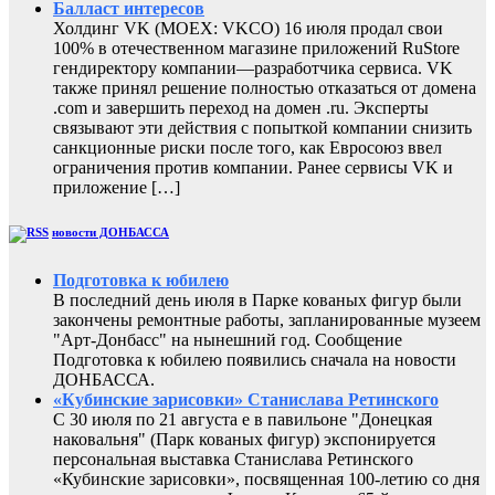
Балласт интересов
Холдинг VK (MOEX: VKCO) 16 июля продал свои
100% в отечественном магазине приложений RuStore
гендиректору компании—разработчика сервиса. VK
также принял решение полностью отказаться от домена
.com и завершить переход на домен .ru. Эксперты
связывают эти действия с попыткой компании снизить
санкционные риски после того, как Евросоюз ввел
ограничения против компании. Ранее сервисы VK и
приложение […]
новости ДОНБАССА
Подготовка к юбилею
В последний день июля в Парке кованых фигур были
закончены ремонтные работы, запланированные музеем
"Арт-Донбасс" на нынешний год. Сообщение
Подготовка к юбилею появились сначала на новости
ДОНБАССА.
«Кубинские зарисовки» Станислава Ретинского
С 30 июля по 21 августа е в павильоне "Донецкая
наковальня" (Парк кованых фигур) экспонируется
персональная выставка Станислава Ретинского
«Кубинские зарисовки», посвященная 100-летию со дня