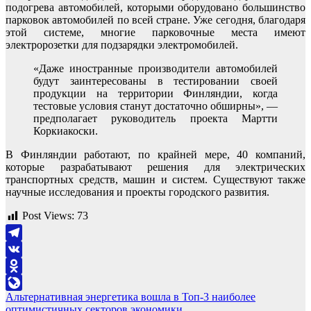
подогрева автомобилей, которыми оборудовано большинство
парковок автомобилей по всей стране. Уже сегодня, благодаря
этой системе, многие парковочные места имеют
электророзетки для подзарядки электромобилей.
«Даже иностранные производители автомобилей
будут заинтересованы в тестировании своей
продукции на территории Финляндии, когда
тестовые условия станут достаточно обширны», —
предполагает руководитель проекта Мартти
Коркиакоски.
В Финляндии работают, по крайней мере, 40 компаний,
которые разрабатывают решения для электрических
транспортных средств, машин и систем. Существуют также
научные исследования и проекты городского развития.
Post Views:
73
Telegram
VK
Odnoklassniki
Навигация
Альтернативная энергетика вошла в Топ-3 наиболее
LiveJournal
оптимистичных секторов экономики