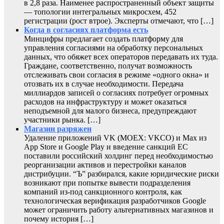
в 2,8 раза. Наименее распространенный объект защиты
— топологии интегральных микросхем, 452
регистрации (рост втрое). Эксперты отмечают, что […]
Когда в согласиях платформа есть
Минцифры предлагает создать платформу для
управления согласиями на обработку персональных
данных, что обяжет всех операторов передавать их туда.
Граждане, соответственно, получат возможность
отслеживать свои согласия в режиме «одного окна» и
отозвать их в случае необходимости. Передача
миллиардов записей о согласиях потребует огромных
расходов на инфраструктуру и может оказаться
неподъемной для малого бизнеса, предупреждают
участники рынка. […]
Магазин разряжен
Удаление приложений VK (MOEX: VKCO) и Max из
App Store и Google Play и введение санкций ЕС
поставили российский холдинг перед необходимостью
реорганизации активов и перестройки каналов
дистрибуции. “Ъ” разбирался, какие юридические риски
возникают при попытке вывести подразделения
компаний из-под санкционного контроля, как
технологическая верификация разработчиков Google
может ограничить работу альтернативных магазинов и
почему история […]