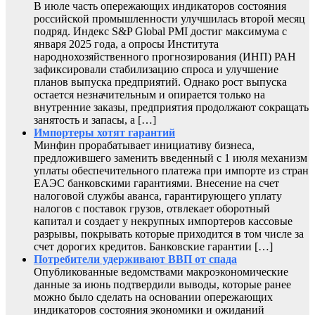
В июле часть опережающих индикаторов состояния
российской промышленности улучшилась второй месяц
подряд. Индекс S&P Global PMI достиг максимума с
января 2025 года, а опросы Института
народнохозяйственного прогнозирования (ИНП) РАН
зафиксировали стабилизацию спроса и улучшение
планов выпуска предприятий. Однако рост выпуска
остается незначительным и опирается только на
внутренние заказы, предприятия продолжают сокращать
занятость и запасы, а […]
Импортеры хотят гарантий
Минфин прорабатывает инициативу бизнеса,
предложившего заменить введенный с 1 июля механизм
уплаты обеспечительного платежа при импорте из стран
ЕАЭС банковскими гарантиями. Внесение на счет
налоговой службы аванса, гарантирующего уплату
налогов с поставок грузов, отвлекает оборотный
капитал и создает у некрупных импортеров кассовые
разрывы, покрывать которые приходится в том числе за
счет дорогих кредитов. Банковские гарантии […]
Потребители удерживают ВВП от спада
Опубликованные ведомствами макроэкономические
данные за июнь подтвердили выводы, которые ранее
можно было сделать на основании опережающих
индикаторов состояния экономики и ожиданий