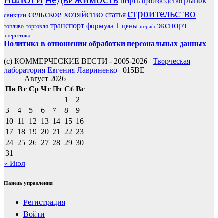
рынок
нефть
производство
строительство
сельское хозяйство
статья
санкции
экспорт
транспорт
формула 1
цены
топливо
торговля
штраф
энергетика
Политика в отношении обработки персональных данных
(с) КОММЕРЧЕСКИЕ ВЕСТИ - 2005-2026 |
Творческая
лаборатория Евгения Лавриненко
| 015BE
Август 2026
Пн
Вт
Ср
Чт
Пт
Сб
Вс
1
2
3
4
5
6
7
8
9
10
11
12
13
14
15
16
17
18
19
20
21
22
23
24
25
26
27
28
29
30
31
« Июл
Панель управления
Регистрация
Войти