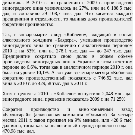
динамика. В 2010 г. по сравнению с 2009 г. производство
виноградного вина увеличилось на 27%, или на 6 188,5 тыс.
дал, и составило 29 108,7 тыс. дал. Что касается каждого
предприятия в отдельности, то львиная доля производителей
сократили производство.
Так, в январе-марте завод «Коблево», входящий в состав
алкогольного холдинга «Баядера», уменьшил производство
виноградного вина по сравнению с аналогичным периодом
2010 г. на 53%, или на 278,1 тыс. дал — до 247 тыс. дал.
Предприятие сократило свою долю в общем объеме
производства виноградных вин в Украине в этом отчетном
периоде до 6,6%, тогда как в аналогичном периоде 2010 г. она
была на уровне 10,1%. А вот уже за четыре месяца «Коблево»
сократило производственный показатель с 746,52 тыс. дал
вина в 2010 г. до 429,58 тыс. дал в 2011 г.
Хотя в целом за 2010 г. «Коблево» выпустило 2,048 млн. дал
виноградного вина, превысив показатель 2009 г. на 71,25%.
Сократил производство и вино-коньячный завод
«Бахчисарай» (алкогольная компания «Олимп»). За четыре
месяца 2011 г. завод произвел на 9% меньше, или 428,6 тыс.
дал вина, тогда как за аналогичный период прошлого года —
470,98 тыс. дал.