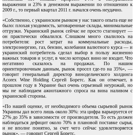
выражении и 23% в денежном выражении по отношению к
2009 г., то первый квартал 2011 г. начался очень неудачно.
«Собственно, с украинским рынком у нас такого опыта еще не
было: плохая уходимость, затоваренные склады, минимальные
отгрузки. Украинский рынок сейчас не просто стагнирует —
он практически обвалился. Слишком много свалилось на
потребителя: рост затрат на коммунальные расходы,
электроэнергию, газ, бензин, колебания валютного курса — и
украинский потребитель сделал выбор в пользу жизненно
важных товаров и услуг, в число которых вино не входит. Что
негативно сказалось на продажах. По нашим
ориентировочным данным, рынок просел где-то на 35%», —
говорит генеральный директор винодельческого холдинга
Acorex Wine Holding Сергей Боретс. Как он отмечает, в
прошлом году в Украине был очень серьезный неурожай, но
мы не наблюдаем ажиотажного спроса на вина наливом с
украинской стороны.
«По нашей оценке, от необходимого объема сырьевой рынок
Украины дал всего лишь около 30%: эта цифра варьируется от
27% до 35% в зависимости от производителя. То есть должен
наблюдаться дефицит около 70% в плановой поставке сырья,
и не вполне понятно, за счет чего сейчас удовлетворяется
рынок», — говорит Сергей Боретс.