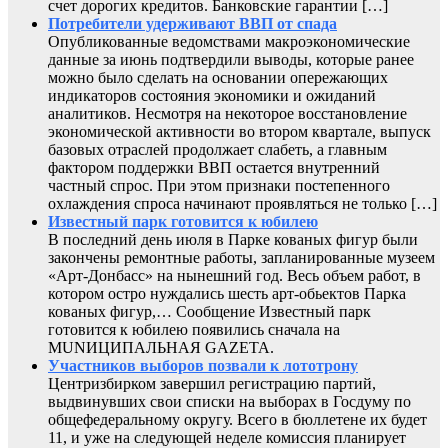
счет дорогих кредитов. Банковские гарантии […]
Потребители удерживают ВВП от спада
Опубликованные ведомствами макроэкономические
данные за июнь подтвердили выводы, которые ранее
можно было сделать на основании опережающих
индикаторов состояния экономики и ожиданий
аналитиков. Несмотря на некоторое восстановление
экономической активности во втором квартале, выпуск
базовых отраслей продолжает слабеть, а главным
фактором поддержки ВВП остается внутренний
частный спрос. При этом признаки постепенного
охлаждения спроса начинают проявляться не только […]
Известный парк готовится к юбилею
В последний день июля в Парке кованых фигур были
закончены ремонтные работы, запланированные музеем
«Арт-Донбасс» на нынешний год. Весь объем работ, в
котором остро нуждались шесть арт-обьектов Парка
кованых фигур,… Сообщение Известный парк
готовится к юбилею появились сначала на
MUNИЦИПАЛЬНАЯ GAZЕТА.
Участников выборов позвали к лототрону
Центризбирком завершил регистрацию партий,
выдвинувших свои списки на выборах в Госдуму по
общефедеральному округу. Всего в бюллетене их будет
11, и уже на следующей неделе комиссия планирует