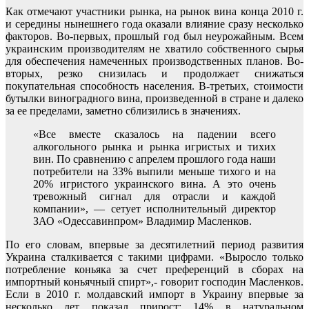
Как отмечают участники рынка, на рынок вина конца 2010 г.
и середины нынешнего года оказали влияние сразу несколько
факторов. Во-первых, прошлый год был неурожайным. Всем
украинским производителям не хватило собственного сырья
для обеспечения намеченных производственных планов. Во-
вторых, резко снизилась и продолжает снижаться
покупательная способность населения. В-третьих, стоимости
бутылки виноградного вина, произведенной в стране и далеко
за ее пределами, заметно сблизились в значениях.
«Все вместе сказалось на падении всего
алкогольного рынка и рынка игристых и тихих
вин. По сравнению с апрелем прошлого года наши
потребители на 33% выпили меньше тихого и на
20% игристого украинского вина. А это очень
тревожный сигнал для отрасли и каждой
компании», — сетует исполнительный директор
ЗАО «Одессавинпром» Владимир Масленков.
По его словам, впервые за десятилетний период развития
Украина сталкивается с такими цифрами. «Выросло только
потребление коньяка за счет преференций в сборах на
импортный коньячный спирт»,- говорит господин Масленков.
Если в 2010 г. молдавский импорт в Украину впервые за
несколько лет показал прирост: 14% в натуральном