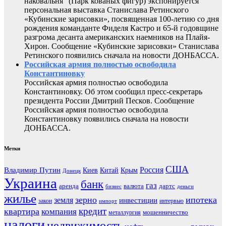
наковальня" (Парк кованых фигур) экспонируется
персональная выставка Станислава Ретинского
«Кубинские зарисовки», посвященная 100-летию со дня
рождения команданте Фиделя Кастро и 65-й годовщине
разгрома десанта американских наемников на Плайя-
Хирон. Сообщение «Кубинские зарисовки» Станислава
Ретинского появились сначала на новости ДОНБАССА.
Российская армия полностью освободила
Константиновку
Российская армия полностью освободила
Константиновку. Об этом сообщил пресс-секретарь
президента России Дмитрий Песков. Сообщение
Российская армия полностью освободила
Константиновку появились сначала на новости
ДОНБАССА.
Метки
США
Россия
Владимир Путин
Киев
Китай
Крым
Донецк
Украина
банк
газ
аренда
валюта
дартс
бизнес
деньги
жилье
зерно
ипотека
земля
инвестиции
закон
интервью
импорт
кредит
квартира
компания
мошенничество
металлургия
налоги
недвижимость