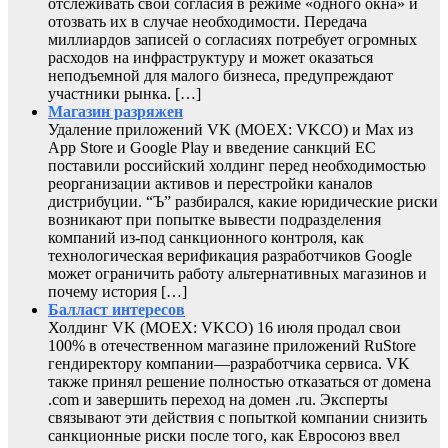
отслеживать свои согласия в режиме «одного окна» и
отозвать их в случае необходимости. Передача
миллиардов записей о согласиях потребует огромных
расходов на инфраструктуру и может оказаться
неподъемной для малого бизнеса, предупреждают
участники рынка. […]
Магазин разряжен
Удаление приложений VK (MOEX: VKCO) и Max из
App Store и Google Play и введение санкций ЕС
поставили российский холдинг перед необходимостью
реорганизации активов и перестройки каналов
дистрибуции. “Ъ” разбирался, какие юридические риски
возникают при попытке вывести подразделения
компаний из-под санкционного контроля, как
технологическая верификация разработчиков Google
может ограничить работу альтернативных магазинов и
почему история […]
Балласт интересов
Холдинг VK (MOEX: VKCO) 16 июля продал свои
100% в отечественном магазине приложений RuStore
гендиректору компании—разработчика сервиса. VK
также принял решение полностью отказаться от домена
.com и завершить переход на домен .ru. Эксперты
связывают эти действия с попыткой компании снизить
санкционные риски после того, как Евросоюз ввел