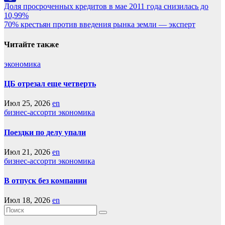
Навигация
Доля просроченных кредитов в мае 2011 года снизилась до
LiveJournal
10,99%
по
70% крестьян против введения рынка земли — эксперт
записям
Читайте также
экономика
ЦБ отрезал еще четверть
Июл 25, 2026
en
бизнес-ассорти
экономика
Поездки по делу упали
Июл 21, 2026
en
бизнес-ассорти
экономика
В отпуск без компании
Июл 18, 2026
en