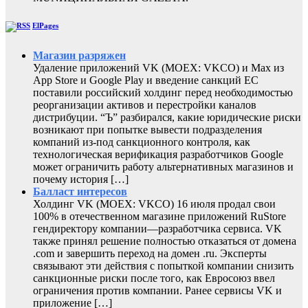
ElPages
Магазин разряжен
Удаление приложений VK (MOEX: VKCO) и Max из
App Store и Google Play и введение санкций ЕС
поставили российский холдинг перед необходимостью
реорганизации активов и перестройки каналов
дистрибуции. “Ъ” разбирался, какие юридические риски
возникают при попытке вывести подразделения
компаний из-под санкционного контроля, как
технологическая верификация разработчиков Google
может ограничить работу альтернативных магазинов и
почему история […]
Балласт интересов
Холдинг VK (MOEX: VKCO) 16 июля продал свои
100% в отечественном магазине приложений RuStore
гендиректору компании—разработчика сервиса. VK
также принял решение полностью отказаться от домена
.com и завершить переход на домен .ru. Эксперты
связывают эти действия с попыткой компании снизить
санкционные риски после того, как Евросоюз ввел
ограничения против компании. Ранее сервисы VK и
приложение […]