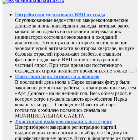
MUNИЦИПАЛЬНАЯ GAZЕТА
Потребители удерживают ВВП от спада
Опубликованные ведомствами макроэкономические
данные за июнь подтвердили выводы, которые ранее
можно было сделать на основании опережающих
индикаторов состояния экономики и ожиданий
аналитиков. Несмотря на некоторое восстановление
экономической активности во втором квартале, выпуск
базовых отраслей продолжает слабеть, а главным
фактором поддержки ВВП остается внутренний
частный спрос. При этом признаки постепенного
охлаждения спроса начинают проявляться не только […]
Известный парк готовится к юбилею
В последний день июля в Парке кованых фигур были
закончены ремонтные работы, запланированные музеем
«Арт-Донбасс» на нынешний год. Весь объем работ, в
котором остро нуждались шесть арт-обьектов Парка
кованых фигур,… Сообщение Известный парк
готовится к юбилею появились сначала на
MUNИЦИПАЛЬНАЯ GAZЕТА.
Участников выборов позвали к лототрону
Центризбирком завершил регистрацию партий,
выдвинувших свои списки на выборах в Госдуму по
общефедеральному округу. Всего в бюллетене их будет