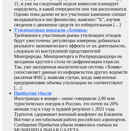
11, и уже на следующей неделе комиссия планирует
определить, в какой очередности они там расположатся.
Однако пока далеко не все участники кампании спешат
вкладываться в нее финансово, выяснил “Ъ”, изучив
сведения о движении средств по избирательным […]
Утилизаторам показали «Хомяка»
Требования к участникам рынка утилизации отходов
будут ужесточены: регуляторы намерены добиваться
реального экономического эффекта от их деятельности,
следовало из выступлений представителей
Минприроды, Минпромторга и Росприроднадзора на
заседании круглого стола по цифровизации отрасли.
Так, уже запущенная аналитическая система «Хомяк»
сопоставляет данные из информсистем других ведомств
(включая ФНС), выявляя случаи, когда заявленные
предприятиями объемы утилизации не соответствуют
[…]
Прибытия убыли
Иностранцы в январе—июне совершили 2,99 млн
туристических поездок в Россию, это почти на 20%
меньше год к году и худший результат с 2021 года.
Турпоток сдерживает военный конфликт на Ближнем
Востоке и нестабильная работа российских аэропортов.
Сообщение Прибытия убыли появились сначала на
MUNИЦИПАЛЬНАЯ GAZЕТА.