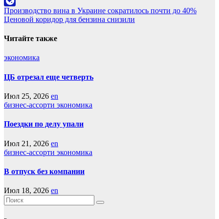
Odnoklassniki
Навигация
Производство вина в Украине сократилось почти до 40%
LiveJournal
Ценовой коридор для бензина снизили
по
записям
Читайте также
экономика
ЦБ отрезал еще четверть
Июл 25, 2026
en
бизнес-ассорти
экономика
Поездки по делу упали
Июл 21, 2026
en
бизнес-ассорти
экономика
В отпуск без компании
Июл 18, 2026
en