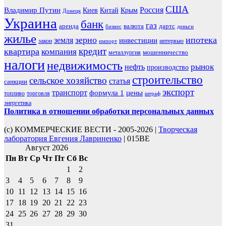
США
Россия
Владимир Путин
Киев
Китай
Крым
Донецк
Украина
банк
газ
аренда
валюта
дартс
бизнес
деньги
жилье
зерно
ипотека
земля
инвестиции
закон
интервью
импорт
кредит
квартира
компания
мошенничество
металлургия
налоги
недвижимость
рынок
нефть
производство
строительство
сельское хозяйство
статья
санкции
экспорт
транспорт
формула 1
цены
топливо
торговля
штраф
энергетика
Политика в отношении обработки персональных данных
(с) КОММЕРЧЕСКИЕ ВЕСТИ - 2005-2026 |
Творческая
лаборатория Евгения Лавриненко
| 015BE
Август 2026
Пн
Вт
Ср
Чт
Пт
Сб
Вс
1
2
3
4
5
6
7
8
9
10
11
12
13
14
15
16
17
18
19
20
21
22
23
24
25
26
27
28
29
30
31