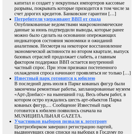
капитал и создает у некрупных импортеров кассовые
разрывы, покрывать которые приходится в том числе за
счет дорогих кредитов. Банковские гарантии […]
Потребители удерживают ВВП от спада
Опубликованные ведомствами макроэкономические
данные за июнь подтвердили выводы, которые ранее
можно было сделать на основании опережающих
индикаторов состояния экономики и ожиданий
аналитиков. Несмотря на некоторое восстановление
экономической активности во втором квартале, выпуск
базовых отраслей продолжает слабеть, а главным
фактором поддержки ВВП остается внутренний
частный спрос. При этом признаки постепенного
охлаждения спроса начинают проявляться не только […]
Известный парк готовится к юбилею
В последний день июля в Парке кованых фигур были
закончены ремонтные работы, запланированные музеем
«Арт-Донбасс» на нынешний год. Весь объем работ, в
котором остро нуждались шесть арт-обьектов Парка
кованых фигур,… Сообщение Известный парк
готовится к юбилею появились сначала на
MUNИЦИПАЛЬНАЯ GAZЕТА.
Участников выборов позвали к лототрону
Центризбирком завершил регистрацию партий,
выдвинувших свои списки на выборах в Госдуму по