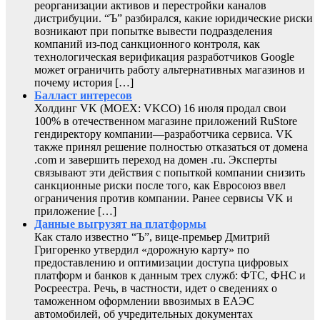
реорганизации активов и перестройки каналов
дистрибуции. “Ъ” разбирался, какие юридические риски
возникают при попытке вывести подразделения
компаний из-под санкционного контроля, как
технологическая верификация разработчиков Google
может ограничить работу альтернативных магазинов и
почему история […]
Балласт интересов
Холдинг VK (MOEX: VKCO) 16 июля продал свои
100% в отечественном магазине приложений RuStore
гендиректору компании—разработчика сервиса. VK
также принял решение полностью отказаться от домена
.com и завершить переход на домен .ru. Эксперты
связывают эти действия с попыткой компании снизить
санкционные риски после того, как Евросоюз ввел
ограничения против компании. Ранее сервисы VK и
приложение […]
Данные выгрузят на платформы
Как стало известно “Ъ”, вице-премьер Дмитрий
Григоренко утвердил «дорожную карту» по
предоставлению и оптимизации доступа цифровых
платформ и банков к данным трех служб: ФТС, ФНС и
Росреестра. Речь, в частности, идет о сведениях о
таможенном оформлении ввозимых в ЕАЭС
автомобилей, об учредительных документах