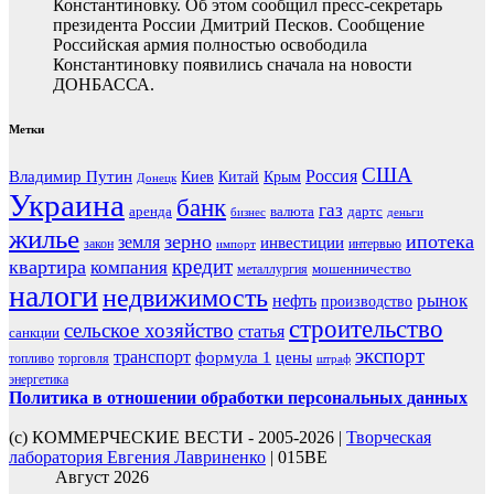
Константиновку. Об этом сообщил пресс-секретарь
президента России Дмитрий Песков. Сообщение
Российская армия полностью освободила
Константиновку появились сначала на новости
ДОНБАССА.
Метки
США
Россия
Владимир Путин
Киев
Китай
Крым
Донецк
Украина
банк
газ
аренда
валюта
дартс
бизнес
деньги
жилье
зерно
ипотека
земля
инвестиции
закон
интервью
импорт
кредит
квартира
компания
мошенничество
металлургия
налоги
недвижимость
рынок
нефть
производство
строительство
сельское хозяйство
статья
санкции
экспорт
транспорт
формула 1
цены
топливо
торговля
штраф
энергетика
Политика в отношении обработки персональных данных
(с) КОММЕРЧЕСКИЕ ВЕСТИ - 2005-2026 |
Творческая
лаборатория Евгения Лавриненко
| 015BE
Август 2026