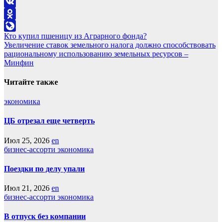
Telegram
VK
Odnoklassniki
Навигация
Кто купил пшеницу из Аграрного фонда?
LiveJournal
Увеличение ставок земельного налога должно способствовать
по
рациональному использованию земельных ресурсов –
записям
Минфин
Читайте также
экономика
ЦБ отрезал еще четверть
Июл 25, 2026
en
бизнес-ассорти
экономика
Поездки по делу упали
Июл 21, 2026
en
бизнес-ассорти
экономика
В отпуск без компании