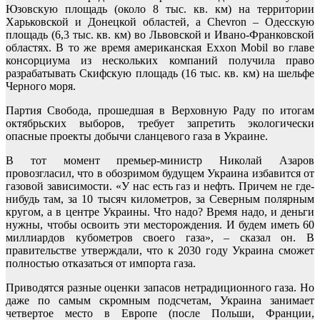
Юзовскую площадь (около 8 тыс. кв. км) на территории
Харьковской и Донецкой областей, а Chevron – Одесскую
площадь (6,3 тыс. кв. км) во Львовской и Ивано-Франковской
областях. В то же время американская Exxon Mobil во главе
консорциума из нескольких компаний получила право
разрабатывать Скифскую площадь (16 тыс. кв. км) на шельфе
Черного моря.
Партия Свобода, прошедшая в Верховную Раду по итогам
октябрьских выборов, требует запретить экологически
опасные проекты добычи сланцевого газа в Украине.
В тот момент премьер-министр Николай Азаров
провозгласил, что в обозримом будущем Украина избавится от
газовой зависимости. «У нас есть газ и нефть. Причем не где-
нибудь там, за 10 тысяч километров, за Северным полярным
кругом, а в центре Украины. Что надо? Время надо, и деньги
нужны, чтобы освоить эти месторождения. И будем иметь 60
миллиардов кубометров своего газа», – сказал он. В
правительстве утверждали, что к 2030 году Украина сможет
полностью отказаться от импорта газа.
Приводятся разные оценки запасов нетрадиционного газа. Но
даже по самым скромным подсчетам, Украина занимает
четвертое место в Европе (после Польши, Франции,