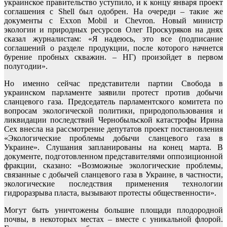
украинское правительство уступило, и к концу января проект
соглашения с Shell был одобрен. На очереди – такие же
документы с Exxon Mobil и Chevron. Новый министр
экологии и природных ресурсов Олег Проскуряков на днях
сказал журналистам: «Я надеюсь, это все (подписание
соглашений о разделе продукции, после которого начнется
бурение пробных скважин. – НГ) произойдет в первом
полугодии».
Но именно сейчас представители партии Свобода в
украинском парламенте заявили протест против добычи
сланцевого газа. Председатель парламентского комитета по
вопросам экологической политики, природопользования и
ликвидации последствий Чернобыльской катастрофы Ирина
Сех внесла на рассмотрение депутатов проект постановления
«Экологические проблемы добычи сланцевого газа в
Украине». Слушания запланированы на конец марта. В
документе, подготовленном представителями оппозиционной
фракции, сказано: «Возможные экологические проблемы,
связанные с добычей сланцевого газа в Украине, в частности,
экологические последствия применения технологии
гидроразрыва пласта, вызывают протесты общественности».
Могут быть уничтожены большие площади плодородной
почвы, в некоторых местах – вместе с уникальной флорой.