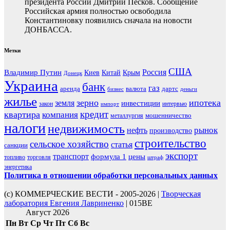
президента России Дмитрий Песков. Сообщение
Российская армия полностью освободила
Константиновку появились сначала на новости
ДОНБАССА.
Метки
США
Россия
Владимир Путин
Киев
Китай
Крым
Донецк
Украина
банк
газ
аренда
валюта
дартс
бизнес
деньги
жилье
зерно
ипотека
земля
инвестиции
закон
интервью
импорт
кредит
квартира
компания
мошенничество
металлургия
налоги
недвижимость
рынок
нефть
производство
строительство
сельское хозяйство
статья
санкции
экспорт
транспорт
формула 1
цены
топливо
торговля
штраф
энергетика
Политика в отношении обработки персональных данных
(с) КОММЕРЧЕСКИЕ ВЕСТИ - 2005-2026 |
Творческая
лаборатория Евгения Лавриненко
| 015BE
Август 2026
Пн
Вт
Ср
Чт
Пт
Сб
Вс