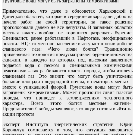
Грунтовые воды могут быть загрязнены химреактивами
Примечательно, что даже в облсоветах Харьковской и
Донецкой областей, которые в середине января дали добро на
начало работ на своей территории, за такое решение
проголосовали далеко не все депутаты. В западных областях
местная власть вообще не торопится разрешать бурение.
Специалист, ранее работавший в Нафтогазе, неофициально
пояснил НГ, что местное население выступает против добычи
сланцевого газа: «Чего люди боятся? Традиционно
применяемая технология предусматривает бурение множества
скважин, в каждую из которых под высоким давлением
подается вода с песком и специальными химическими
реактивами – так разбиваются пласты породы, чтобы извлечь
сланцевый газ. Это значит, что могут быть уничтожены
большие площади плодородной почвы, в некоторых местах –
вместе с уникальной флорой. Грунтовые воды могут быть
загрязнены химреактивами. Может произойти сдвиг пластов
породы, что приведет к землетрясениям техногенного
характера. Всего этого боятся местные жители».
Представители Свободы заявляют, что люди готовы выйти на
акции протеста.
Эксперт Института энергетических стратегий Юрий
Корольчук сомневается в том, что ситуация завершится