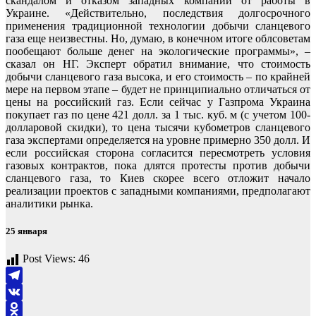
скандалом и отказом западных компаний от работы в
Украине. «Действительно, последствия долгосрочного
применения традиционной технологии добычи сланцевого
газа еще неизвестны. Но, думаю, в конечном итоге облсоветам
пообещают больше денег на экологические программы», –
сказал он НГ. Эксперт обратил внимание, что стоимость
добычи сланцевого газа высока, и его стоимость – по крайней
мере на первом этапе – будет не принципиально отличаться от
цены на российский газ. Если сейчас у Газпрома Украина
покупает газ по цене 421 долл. за 1 тыс. куб. м (с учетом 100-
долларовой скидки), то цена тысячи кубометров сланцевого
газа экспертами определяется на уровне примерно 350 долл. И
если российская сторона согласится пересмотреть условия
газовых контрактов, пока длятся протесты против добычи
сланцевого газа, то Киев скорее всего отложит начало
реализации проектов с западными компаниями, предполагают
аналитики рынка.
25 января
Post Views:
46
Telegram
VK