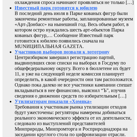
охлаждения спроса начинают проявляться не только […]
Известный парк готовится к юбилею
В последний день июля в Парке кованых фигур были
закончены ремонтные работы, запланированные музеем
«Арт-Донбасс» на нынешний год. Весь объем работ, в
котором остро нуждались шесть арт-обьектов Парка
кованых фигур,… Сообщение Известный парк
готовится к юбилею появились сначала на
MUNИЦИПАЛЬНАЯ GAZЕТА.
Участников выборов позвали к лототрону
Центризбирком завершил регистрацию партий,
выдвинувших свои списки на выборах в Госдуму по
общефедеральному округу. Всего в бюллетене их будет
11, и уже на следующей неделе комиссия планирует
определить, в какой очередности они там расположатся.
Однако пока далеко не все участники кампании спешат
вкладываться в нее финансово, выяснил “Ъ”, изучив
сведения о движении средств по избирательным […]
Утилизаторам показали «Хомяка»
Требования к участникам рынка утилизации отходов
будут ужесточены: регуляторы намерены добиваться
реального экономического эффекта от их деятельности,
следовало из выступлений представителей
Минприроды, Минпромторга и Росприроднадзора на
заседании круглого стола по цифровизации отрасли.