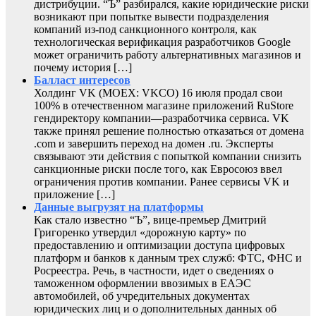
дистрибуции. “Ъ” разбирался, какие юридические риски
возникают при попытке вывести подразделения
компаний из-под санкционного контроля, как
технологическая верификация разработчиков Google
может ограничить работу альтернативных магазинов и
почему история […]
Балласт интересов
Холдинг VK (MOEX: VKCO) 16 июля продал свои
100% в отечественном магазине приложений RuStore
гендиректору компании—разработчика сервиса. VK
также принял решение полностью отказаться от домена
.com и завершить переход на домен .ru. Эксперты
связывают эти действия с попыткой компании снизить
санкционные риски после того, как Евросоюз ввел
ограничения против компании. Ранее сервисы VK и
приложение […]
Данные выгрузят на платформы
Как стало известно “Ъ”, вице-премьер Дмитрий
Григоренко утвердил «дорожную карту» по
предоставлению и оптимизации доступа цифровых
платформ и банков к данным трех служб: ФТС, ФНС и
Росреестра. Речь, в частности, идет о сведениях о
таможенном оформлении ввозимых в ЕАЭС
автомобилей, об учредительных документах
юридических лиц и о дополнительных данных об