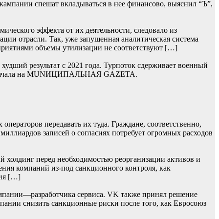
 кампании спешат вкладываться в нее финансово, выяснил “Ъ”,
ического эффекта от их деятельности, следовало из
ции отрасли. Так, уже запущенная аналитическая система
приятиями объемы утилизации не соответствуют […]
худший результат с 2021 года. Турпоток сдерживает военный
сь сначала на MUNИЦИПАЛЬНАЯ GAZЕТА.
операторов передавать их туда. Граждане, соответственно,
 миллиардов записей о согласиях потребует огромных расходов
й холдинг перед необходимостью реорганизации активов и
ения компаний из-под санкционного контроля, как
ия […]
мпании—разработчика сервиса. VK также принял решение
омпании снизить санкционные риски после того, как Евросоюз