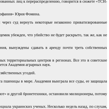
сованных лиц к перераспределению, говорится в сюжете «ТСН-
Феофания» Юрия Фомина.
через суд вернуть некоторые незаконно приватизированные
мик убежден, что убийство не будет раскрыто, так же, как не
ания, вынуждены сдавать в аренду почти треть собственных
ых территориальных центров в регионах. Все это в советские
ется Академия аграрных наук.
озяйственных угодий.
а пшеницы в мире. Академия выиграла все суды, ее защищала
лот» и другой бронетехники, остановили милиционеры, потому
иала украинских ученых. Несколько недель назад, по слухам,