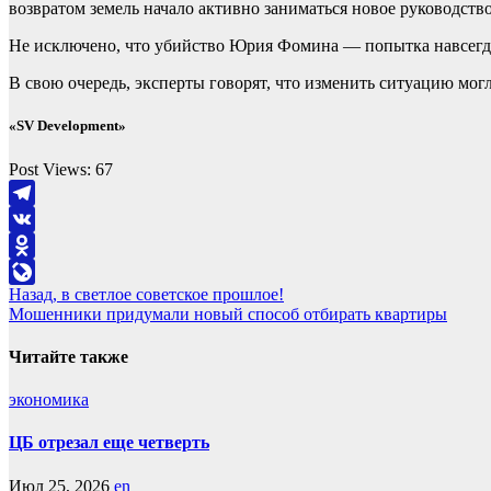
возвратом земель начало активно заниматься новое руководств
Не исключено, что убийство Юрия Фомина — попытка навсегд
В свою очередь, эксперты говорят, что изменить ситуацию мог
«SV Development»
Post Views:
67
Telegram
VK
Odnoklassniki
Навигация
Назад, в светлое советское прошлое!
LiveJournal
Мошенники придумали новый способ отбирать квартиры
по
записям
Читайте также
экономика
ЦБ отрезал еще четверть
Июл 25, 2026
en