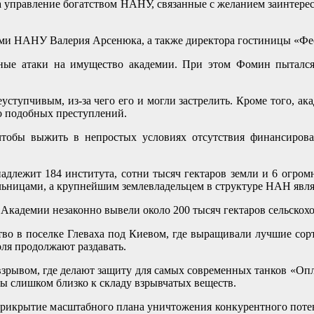
на управление богатством НАНУ, связанные с желанием заинтере
лами НАНУ Валерия Арсенюка, а также директора гостиницы «
ные атаки на имущество академии. При этом Фомин пытался 
упчивым, из-за чего его и могли застрелить. Кроме того, акаде
о подобных преступлений.
 чтобы выжить в непростых условиях отсутствия финансиров
лежит 184 института, сотни тысяч гектаров земли и 6 огромн
льницами, а крупнейшим землевладельцем в структуре НАН явля
Академии незаконно вывели около 200 тысяч гектаров сельскох
во в поселке Глеваха под Киевом, где выращивали лучшие сорт
оля продолжают раздавать.
взрывом, где делают защиту для самых современных танков «Оп
ы слишком близко к складу взрывчатых веществ.
икрытие масштабного плана уничтожения конкурентного потенц