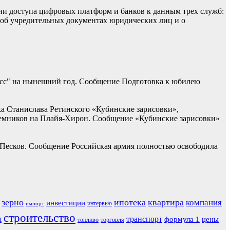
ии доступа цифровых платформ и банков к данным трех служб:
 об учредительных документах юридических лиц и о
асс" на нынешний год. Сообщение Подготовка к юбилею
ка Станислава Ретинского «Кубинские зарисовки»,
наемников на Плайя-Хирон. Сообщение «Кубинские зарисовки»
 Песков. Сообщение Российская армия полностью освободила
зерно
ипотека
квартира
компания
инвестиции
интервью
импорт
строительство
я
транспорт
формула 1
цены
топливо
торговля