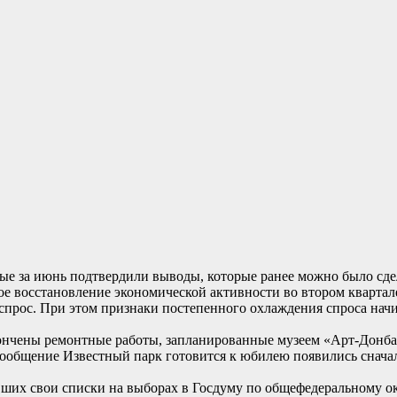
е за июнь подтвердили выводы, которые ранее можно было сде
е восстановление экономической активности во втором квартале
прос. При этом признаки постепенного охлаждения спроса начи
ончены ремонтные работы, запланированные музеем «Арт-Донбасс
… Сообщение Известный парк готовится к юбилею появились
их свои списки на выборах в Госдуму по общефедеральному окру