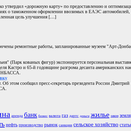
нко утвердил «дорожную карту» по предоставлению и оптимизац
дениях о таможенном оформлении ввозимых в ЕАЭС автомобилей,
ленная цель улучшения […]
кончены ремонтные работы, запланированные музеем "Арт-Донб
альня" (Парк кованых фигур) экспонируется персональная выстав
еля Кастро и 65-й годовщине разгрома десанта американских 
ДОНБАССА.
овку
. Об этом сообщил пресс-секретарь президента России Дмитрий
СА.
ина
жилье
банк
газ
земля
аренда
валюта
дартс
бизнес
закон
деньги
ть
сельское хозяйство
рынок
нефть
стать
производство
санкции