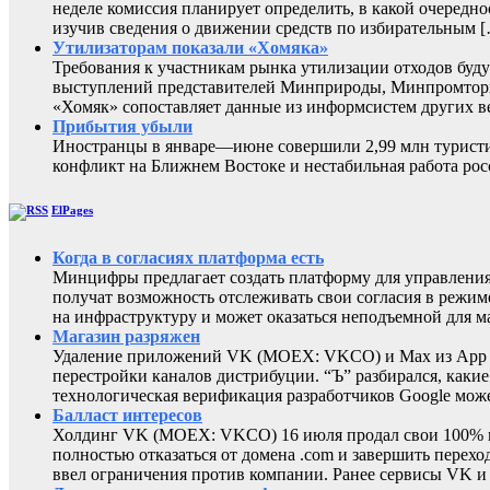
неделе комиссия планирует определить, в какой очередно
изучив сведения о движении средств по избирательным 
Утилизаторам показали «Хомяка»
Требования к участникам рынка утилизации отходов буду
выступлений представителей Минприроды, Минпромторга 
«Хомяк» сопоставляет данные из информсистем других в
Прибытия убыли
Иностранцы в январе—июне совершили 2,99 млн туристиче
конфликт на Ближнем Востоке и нестабильная работа
ElPages
Когда в согласиях платформа есть
Минцифры предлагает создать платформу для управления 
получат возможность отслеживать свои согласия в режиме
на инфраструктуру и может оказаться неподъемной для м
Магазин разряжен
Удаление приложений VK (MOEX: VKCO) и Max из App Sto
перестройки каналов дистрибуции. “Ъ” разбирался, каки
технологическая верификация разработчиков Google може
Балласт интересов
Холдинг VK (MOEX: VKCO) 16 июля продал свои 100% в 
полностью отказаться от домена .com и завершить перехо
ввел ограничения против компании. Ранее сервисы VK 