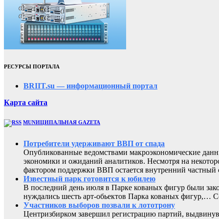
РЕСУРСЫ ПОРТАЛА
BRIIT.su — информационный портал
Карта сайта
MUNИЦИПАЛЬНАЯ GAZЕТА
Потребители удерживают ВВП от спада
Опубликованные ведомствами макроэкономические данны
экономики и ожиданий аналитиков. Несмотря на некоторо
фактором поддержки ВВП остается внутренний частный с
Известный парк готовится к юбилею
В последний день июля в Парке кованых фигур были зак
нуждались шесть арт-обьектов Парка кованых фигур,
Участников выборов позвали к лототрону
Центризбирком завершил регистрацию партий, выдвинувш