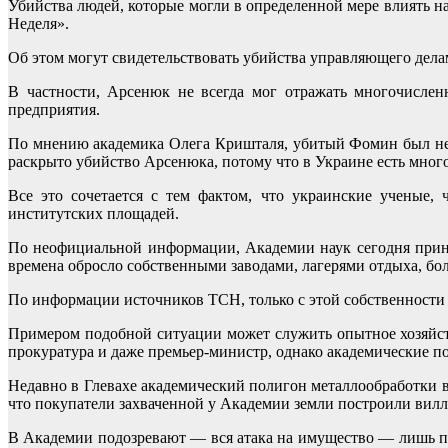
Убийства людей, которые могли в определенной мере влиять 
Неделя».
Об этом могут свидетельствовать убийства управляющего де
В частности, Арсенюк не всегда мог отражать многочислен
предприятия.
По мнению академика Олега Кришталя, убитый Фомин был неуст
раскрыто убийство Арсенюка, потому что в Украине есть мног
Все это сочетается с тем фактом, что украинские ученые,
институтских площадей.
По неофициальной информации, Академии наук сегодня принад
времена обросло собственными заводами, лагерями отдыха, бо
По информации источников ТСН, только с этой собственности 
Примером подобной ситуации может служить опытное хозяйст
прокуратура и даже премьер-министр, однако академические п
Недавно в Глевахе академический полигон металлообработки 
что покупатели захваченной у Академии земли построили вилл
В Академии подозревают — вся атака на имущество — лишь пр