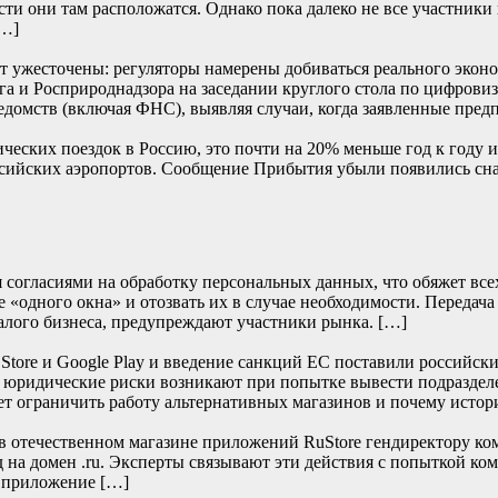
сти они там расположатся. Однако пока далеко не все участники
[…]
т ужесточены: регуляторы намерены добиваться реального эконом
и Росприроднадзора на заседании круглого стола по цифровиза
едомств (включая ФНС), выявляя случаи, когда заявленные пред
ских поездок в Россию, это почти на 20% меньше год к году и 
 российских аэропортов. Сообщение Прибытия убыли появили
согласиями на обработку персональных данных, что обяжет всех 
 «одного окна» и отозвать их в случае необходимости. Передача
алого бизнеса, предупреждают участники рынка. […]
re и Google Play и введение санкций ЕС поставили российски
е юридические риски возникают при попытке вывести подраздел
т ограничить работу альтернативных магазинов и почему истор
отечественном магазине приложений RuStore гендиректору ко
д на домен .ru. Эксперты связывают эти действия с попыткой к
и приложение […]