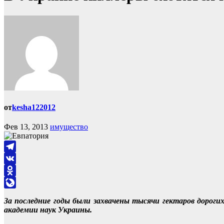
от
kesha122012
Фев 13, 2013
имущество
Telegram
VK
Odnoklassniki
LiveJournal
За последние годы были захвачены тысячи гектаров дорогих
академии наук Украины.