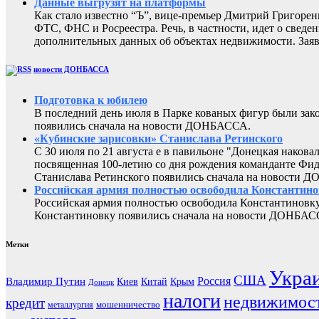
Данные выгрузят на платформы
Как стало известно “Ъ”, вице-премьер Дмитрий Григоре
ФТС, ФНС и Росреестра. Речь, в частности, идет о све
дополнительных данных об объектах недвижимости. Заяв
новости ДОНБАССА
Подготовка к юбилею
В последний день июля в Парке кованых фигур были за
появились сначала на новости ДОНБАССА.
«Кубинские зарисовки» Станислава Ретинского
С 30 июля по 21 августа е в павильоне "Донецкая наков
посвященная 100-летию со дня рождения команданте Фид
Станислава Ретинского появились сначала на новости 
Российская армия полностью освободила Константин
Российская армия полностью освободила Константиновку
Константиновку появились сначала на новости ДОНБАС
Метки
Укра
США
Россия
Владимир Путин
Киев
Китай
Крым
Донецк
налоги
недвижимос
кредит
мошенничество
металлургия