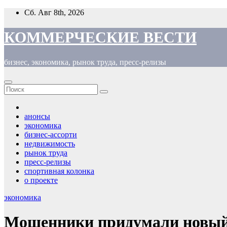
Перейти
Сб. Авг 8th, 2026
к
содержимому
КОММЕРЧЕСКИЕ ВЕСТИ
бизнес, экономика, рынок труда, пресс-релизы
анонсы
экономика
бизнес-ассорти
недвижимость
рынок труда
пресс-релизы
спортивная колонка
о проекте
экономика
Мошенники придумали новый 