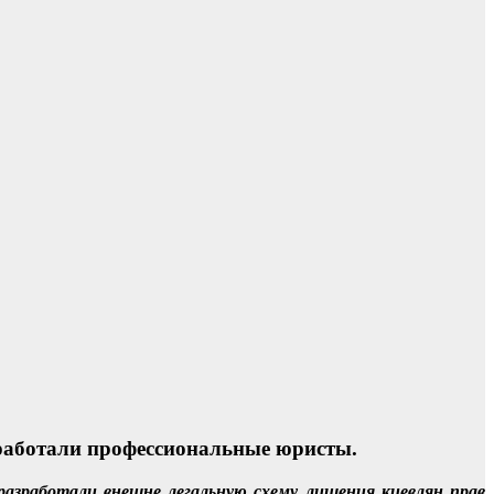
зработали профессиональные юристы.
азработали внешне легальную схему лишения киевлян прав