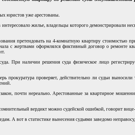
.
ных юристов уже арестованы.
в интересовало жилье, владельцы которого демонстрировали нес
ования претендовать на 4-комнатную квартиру стоимостью прим
ачала с жертвами оформлялся фиктивный договор о ремонте кв
нт.
суда. При наличии решения суда физическое лицо регистриру
ерь прокуратура проверяет, действительно ли судьи выносили
ений.
и закон, почти нереально. Арестованные за квартирное мошен
сомнительный вердикт можно судейской ошибкой, говорит вице-
ледам. А вот в статистике вынесения судьями заведомо неправо