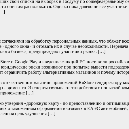
их свои списки на выборах в Госдуму по общефедеральному окру
сти они там расположатся. Однако пока далеко не все участники
[…]
согласиями на обработку персональных данных, что обяжет всех 
 «одного окна» и отозвать их в случае необходимости. Передача
алого бизнеса, предупреждают участники рынка. […]
re и Google Play и введение санкций ЕС поставили российски
е юридические риски возникают при попытке вывести подраздел
т ограничить работу альтернативных магазинов и почему истор
отечественном магазине приложений RuStore гендиректору ко
д на домен .ru. Эксперты связывают эти действия с попыткой к
и приложение […]
нко утвердил «дорожную карту» по предоставлению и оптимизац
дениях о таможенном оформлении ввозимых в ЕАЭС автомобилей,
ленная цель улучшения […]