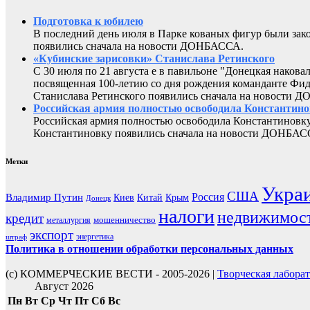
Подготовка к юбилею
В последний день июля в Парке кованых фигур были за
появились сначала на новости ДОНБАССА.
«Кубинские зарисовки» Станислава Ретинского
С 30 июля по 21 августа е в павильоне "Донецкая наков
посвященная 100-летию со дня рождения команданте Фид
Станислава Ретинского появились сначала на новости 
Российская армия полностью освободила Константин
Российская армия полностью освободила Константиновку
Константиновку появились сначала на новости ДОНБАС
Метки
Укра
США
Россия
Владимир Путин
Киев
Китай
Крым
Донецк
налоги
недвижимос
кредит
мошенничество
металлургия
экспорт
энергетика
штраф
Политика в отношении обработки персональных данных
(с) КОММЕРЧЕСКИЕ ВЕСТИ - 2005-2026 |
Творческая лабора
Август 2026
Пн
Вт
Ср
Чт
Пт
Сб
Вс