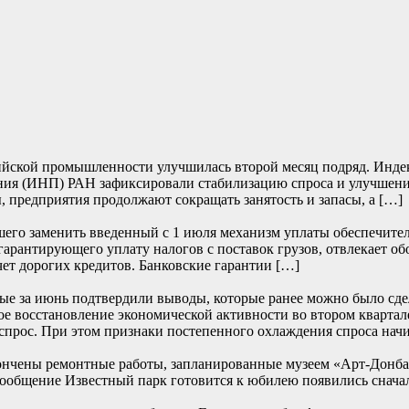
йской промышленности улучшилась второй месяц подряд. Индекс 
ия (ИНП) РАН зафиксировали стабилизацию спроса и улучшение
, предприятия продолжают сокращать занятость и запасы, а […]
его заменить введенный с 1 июля механизм уплаты обеспечите
 гарантирующего уплату налогов с поставок грузов, отвлекает о
чет дорогих кредитов. Банковские гарантии […]
е за июнь подтвердили выводы, которые ранее можно было сде
е восстановление экономической активности во втором квартале
прос. При этом признаки постепенного охлаждения спроса начи
ончены ремонтные работы, запланированные музеем «Арт-Донбасс
… Сообщение Известный парк готовится к юбилею появились