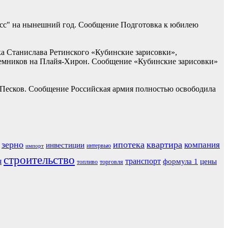
асс" на нынешний год. Сообщение Подготовка к юбилею
ка Станислава Ретинского «Кубинские зарисовки»,
наемников на Плайя-Хирон. Сообщение «Кубинские зарисовки»
 Песков. Сообщение Российская армия полностью освободила
зерно
ипотека
квартира
компания
инвестиции
интервью
импорт
строительство
я
транспорт
формула 1
цены
топливо
торговля