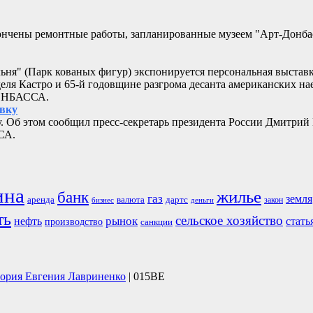
кончены ремонтные работы, запланированные музеем "Арт-Донб
альня" (Парк кованых фигур) экспонируется персональная выстав
еля Кастро и 65-й годовщине разгрома десанта американских 
ДОНБАССА.
овку
. Об этом сообщил пресс-секретарь президента России Дмитрий
СА.
ина
жилье
банк
газ
земля
аренда
валюта
дартс
бизнес
закон
деньги
ть
сельское хозяйство
рынок
нефть
стать
производство
санкции
тория Евгения Лавриненко
| 015BE