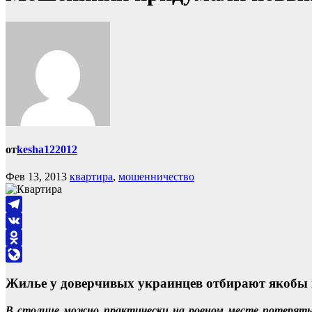
от
kesha122012
Фев 13, 2013
квартира
,
мошенничество
Telegram
VK
Odnoklassniki
LiveJournal
Жилье у доверчивых украинцев отбирают якобы в
В столице можно практически на ровном месте потерять 