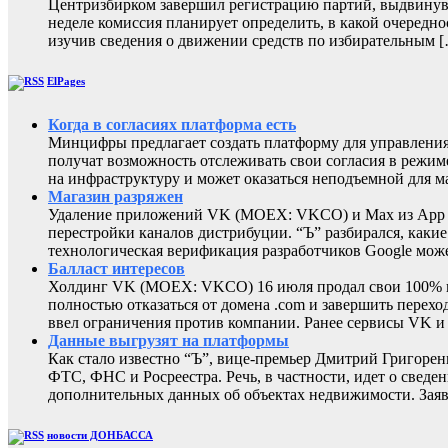
Центризбирком завершил регистрацию партий, выдвинувш
неделе комиссия планирует определить, в какой очередно
изучив сведения о движении средств по избирательным 
ElPages
Когда в согласиях платформа есть
Минцифры предлагает создать платформу для управления 
получат возможность отслеживать свои согласия в режиме
на инфраструктуру и может оказаться неподъемной для м
Магазин разряжен
Удаление приложений VK (MOEX: VKCO) и Max из App Sto
перестройки каналов дистрибуции. “Ъ” разбирался, каки
технологическая верификация разработчиков Google може
Балласт интересов
Холдинг VK (MOEX: VKCO) 16 июля продал свои 100% в 
полностью отказаться от домена .com и завершить перехо
ввел ограничения против компании. Ранее сервисы VK 
Данные выгрузят на платформы
Как стало известно “Ъ”, вице-премьер Дмитрий Григоре
ФТС, ФНС и Росреестра. Речь, в частности, идет о све
дополнительных данных об объектах недвижимости. Заяв
новости ДОНБАССА