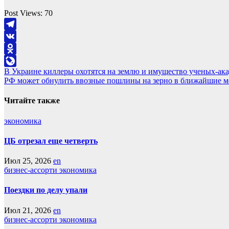
Post Views:
70
Telegram
VK
Odnoklassniki
Навигация
В Украине киллеры охотятся на землю и имущество ученых-ак
LiveJournal
РФ может обнулить ввозные пошлины на зерно в ближайшие 
по
записям
Читайте также
экономика
ЦБ отрезал еще четверть
Июл 25, 2026
en
бизнес-ассорти
экономика
Поездки по делу упали
Июл 21, 2026
en
бизнес-ассорти
экономика