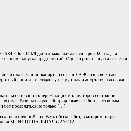
S&P Global PMI достиг максимума с января 2025 года, а
 планов выпуска предприятий. Однако рост выпуска остается
льного платежа при импорте из стран ЕАЭС банковскими
боротный капитал и создает у некрупных импортеров кассовые
лать на основании опережающих индикаторов состояния
, выпуск базовых отраслей продолжает слабеть, а главным
нают проявляться не только […]
» на нынешний год. Весь объем работ, в котором остро
 сначала на MUNИЦИПАЛЬНАЯ GAZЕТА.