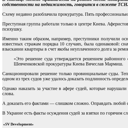
собственности на недвижимость, говорится в сюжете ТСН
Схему недавно разоблачила прокуратура. Пять профессиональ
Преступная группа работали только в центре Киева. Аферисто
психушку.
Именно таким образом, например, преступники получили осн
известных стражам порядка 10 случаях, была одинаковой: сн
взыскании квартиры в счет якобы неуплаченного долга за ремо
«Это решение суда утверждается решением районного 
Шевченковской прокуратуры Киева Вячеслав Мармиш.
Санкционировали решение только провинциальные суды. Теп
одном из трех судов уже удалось доказать подлинность определ
Однако наказать за участие в афере судей, которые нарушал
слова.
А доказать его фактами — слишком сложно. Оправдать любой 
В Украине есть факты осуждения судей за взятки по горячим с
«SV Development»