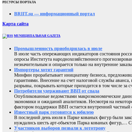
РЕСУРСЫ ПОРТАЛА
BRIIT.su — информационный портал
Карта сайта
MUNИЦИПАЛЬНАЯ GAZЕТА
Промышленность приободрилась в июле
В июле часть опережающих индикаторов состояния росси
опросы Института народнохозяйственного прогнозирован
незначительным и опирается только на внутренние заказы
Импортеры хотят гарантий
Минфин прорабатывает инициативу бизнеса, предложивш
гарантиями. Внесение на счет налоговой службы аванса,
разрывы, покрывать которые приходится в том числе за с
Потребители удерживают ВВП от спада
Опубликованные ведомствами макроэкономические данны
экономики и ожиданий аналитиков. Несмотря на некоторо
фактором поддержки ВВП остается внутренний частный с
Известный парк готовится к юбилею
В последний день июля в Парке кованых фигур были зак
нуждались шесть арт-обьектов Парка кованых фигур,
Участников выборов позвали к лототрону