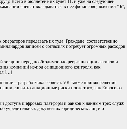
гу. Всего в бюллетене их будет 11, и уже на следующей
 кампании спешат вкладываться в нее финансово, выяснил “Ъ”,
операторов передавать их туда. Граждане, соответственно,
 миллиардов записей о согласиях потребует огромных расходов
й холдинг перед необходимостью реорганизации активов и
ения компаний из-под санкционного контроля, как
ия […]
мпании—разработчика сервиса. VK также принял решение
омпании снизить санкционные риски после того, как Евросоюз
ии доступа цифровых платформ и банков к данным трех служб:
 об учредительных документах юридических лиц и о