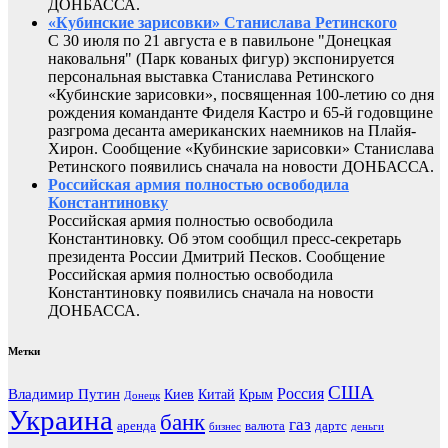
ДОНБАССА.
«Кубинские зарисовки» Станислава Ретинского
С 30 июля по 21 августа е в павильоне "Донецкая
наковальня" (Парк кованых фигур) экспонируется
персональная выставка Станислава Ретинского
«Кубинские зарисовки», посвященная 100-летию со дня
рождения команданте Фиделя Кастро и 65-й годовщине
разгрома десанта американских наемников на Плайя-
Хирон. Сообщение «Кубинские зарисовки» Станислава
Ретинского появились сначала на новости ДОНБАССА.
Российская армия полностью освободила
Константиновку
Российская армия полностью освободила
Константиновку. Об этом сообщил пресс-секретарь
президента России Дмитрий Песков. Сообщение
Российская армия полностью освободила
Константиновку появились сначала на новости
ДОНБАССА.
Метки
США
Россия
Владимир Путин
Киев
Китай
Крым
Донецк
Украина
банк
газ
аренда
валюта
дартс
бизнес
деньги