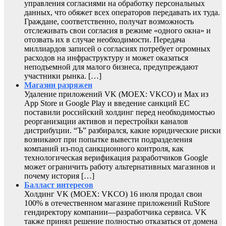
управления согласиями на обработку персональных
данных, что обяжет всех операторов передавать их туда.
Граждане, соответственно, получат возможность
отслеживать свои согласия в режиме «одного окна» и
отозвать их в случае необходимости. Передача
миллиардов записей о согласиях потребует огромных
расходов на инфраструктуру и может оказаться
неподъемной для малого бизнеса, предупреждают
участники рынка. […]
Магазин разряжен
Удаление приложений VK (MOEX: VKCO) и Max из
App Store и Google Play и введение санкций ЕС
поставили российский холдинг перед необходимостью
реорганизации активов и перестройки каналов
дистрибуции. “Ъ” разбирался, какие юридические риски
возникают при попытке вывести подразделения
компаний из-под санкционного контроля, как
технологическая верификация разработчиков Google
может ограничить работу альтернативных магазинов и
почему история […]
Балласт интересов
Холдинг VK (MOEX: VKCO) 16 июля продал свои
100% в отечественном магазине приложений RuStore
гендиректору компании—разработчика сервиса. VK
также принял решение полностью отказаться от домена