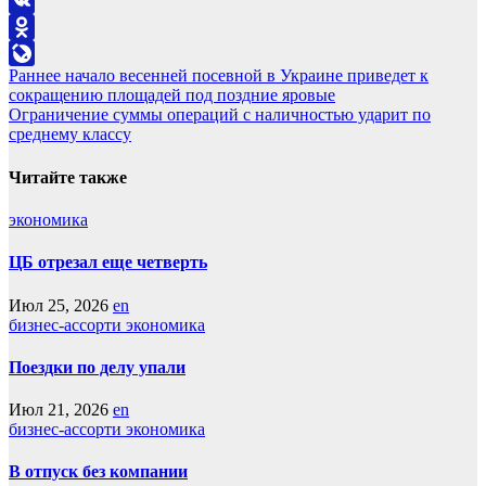
Telegram
VK
Odnoklassniki
Навигация
Раннее начало весенней посевной в Украине приведет к
LiveJournal
сокращению площадей под поздние яровые
по
Ограничение суммы операций с наличностью ударит по
записям
среднему классу
Читайте также
экономика
ЦБ отрезал еще четверть
Июл 25, 2026
en
бизнес-ассорти
экономика
Поездки по делу упали
Июл 21, 2026
en
бизнес-ассорти
экономика
В отпуск без компании