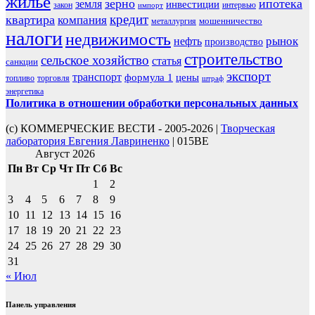
жилье
зерно
ипотека
земля
инвестиции
закон
интервью
импорт
кредит
квартира
компания
мошенничество
металлургия
налоги
недвижимость
рынок
нефть
производство
строительство
сельское хозяйство
статья
санкции
экспорт
транспорт
формула 1
цены
топливо
торговля
штраф
энергетика
Политика в отношении обработки персональных данных
(с) КОММЕРЧЕСКИЕ ВЕСТИ - 2005-2026 |
Творческая
лаборатория Евгения Лавриненко
| 015BE
Август 2026
Пн
Вт
Ср
Чт
Пт
Сб
Вс
1
2
3
4
5
6
7
8
9
10
11
12
13
14
15
16
17
18
19
20
21
22
23
24
25
26
27
28
29
30
31
« Июл
Панель управления