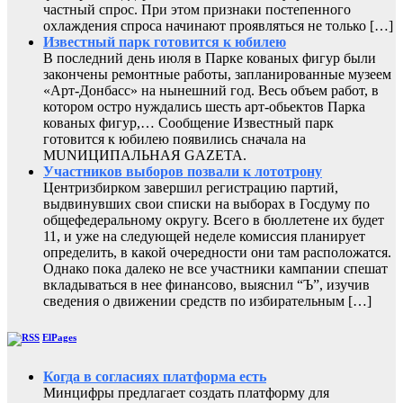
частный спрос. При этом признаки постепенного
охлаждения спроса начинают проявляться не только […]
Известный парк готовится к юбилею
В последний день июля в Парке кованых фигур были
закончены ремонтные работы, запланированные музеем
«Арт-Донбасс» на нынешний год. Весь объем работ, в
котором остро нуждались шесть арт-обьектов Парка
кованых фигур,… Сообщение Известный парк
готовится к юбилею появились сначала на
MUNИЦИПАЛЬНАЯ GAZЕТА.
Участников выборов позвали к лототрону
Центризбирком завершил регистрацию партий,
выдвинувших свои списки на выборах в Госдуму по
общефедеральному округу. Всего в бюллетене их будет
11, и уже на следующей неделе комиссия планирует
определить, в какой очередности они там расположатся.
Однако пока далеко не все участники кампании спешат
вкладываться в нее финансово, выяснил “Ъ”, изучив
сведения о движении средств по избирательным […]
ElPages
Когда в согласиях платформа есть
Минцифры предлагает создать платформу для