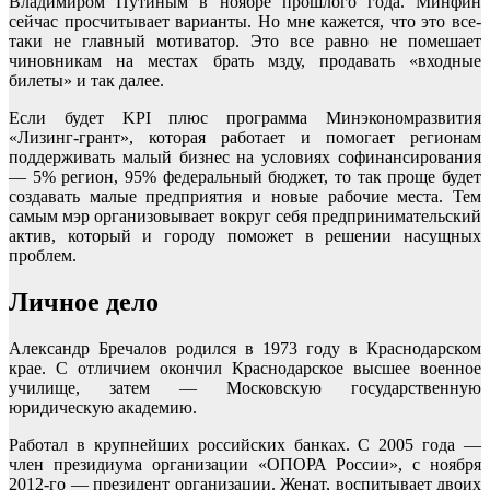
Владимиром Путиным в ноябре прошлого года. Минфин
сейчас просчитывает варианты. Но мне кажется, что это все-
таки не главный мотиватор. Это все равно не помешает
чиновникам на местах брать мзду, продавать «входные
билеты» и так далее.
Если будет KPI плюс программа Минэкономразвития
«Лизинг-грант», которая работает и помогает регионам
поддерживать малый бизнес на условиях софинансирования
— 5% регион, 95% федеральный бюджет, то так проще будет
создавать малые предприятия и новые рабочие места. Тем
самым мэр организовывает вокруг себя предпринимательский
актив, который и городу поможет в решении насущных
проблем.
Личное дело
Александр Бречалов родился в 1973 году в Краснодарском
крае. С отличием окончил Краснодарское высшее военное
училище, затем — Московскую государственную
юридическую академию.
Работал в крупнейших российских банках. С 2005 года —
член президиума организации «ОПОРА России», с ноября
2012-го — президент организации. Женат, воспитывает двоих