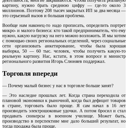
деятельность, многие закрываются. Чтобы получить реальную
картину, нужно брать среднюю цифру — где-то около 3
миллионов. Поэтому 208 тысяч закрытых ИП за два месяца —
это серьезный вызов и большая проблема.
Вообще нам наконец-то надо прописать, определить портрет
микро- и малого бизнеса: кто такой предприниматель, что ему
нужно, какую нагрузку на него можно возложить. И мы хотим
с помощью своих региональных отделений, через социальные
сети организовать анкетирование, чтобы была хорошая
выборка, 50 — 60 тыс. человек, чтобы получить какую-то
реальную картину. Нас, кстати, в этом вопросе и министр
регионального развития Игорь Слюняев поддержал.
Торговля впереди
— Почему малый бизнес у нас в торговле больше занят?
— Это наследие прошлых лет. Когда страна переходила от
плановой экономики к рыночной, когда был дефицит товаров
в стране, торговать было проще. Я сам начал в 16 лет
производить электрошоковые удочки. А потом бросил и стал
продавать сникерсы в военном училище. Может быть,
производство в перспективе мне дало больший результат, но
тогда продажа была проще.