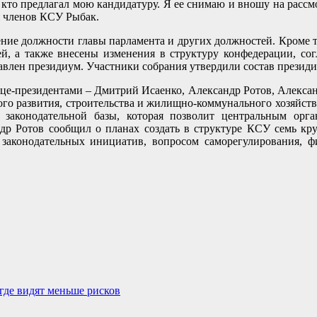
, кто предлагал мою кандидатуру. Я ее снимаю и вношу на расс
я членов КСУ Рыбак.
ение должности главы парламента и других должностей. Кроме т
й, а также внесены изменения в структуру конфедерации, сог
бавлен президиум. Участники собрания утвердили состав президи
вице-президентами – Дмитрий Исаенко, Александр Ротов, Алекс
го развития, строительства и жилищно-коммунального хозяйств
 законодательной базы, которая позволит центральным орг
р Ротов сообщил о планах создать в структуре КСУ семь кру
 законодательных инициатив, вопросом саморегулирования, фи
где видят меньше рисков