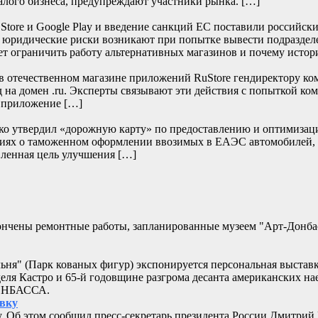
алого бизнеса, предупреждают участники рынка. […]
re и Google Play и введение санкций ЕС поставили российски
е юридические риски возникают при попытке вывести подраздел
т ограничить работу альтернативных магазинов и почему истор
отечественном магазине приложений RuStore гендиректору ко
д на домен .ru. Эксперты связывают эти действия с попыткой к
и приложение […]
нко утвердил «дорожную карту» по предоставлению и оптимизац
дениях о таможенном оформлении ввозимых в ЕАЭС автомобилей,
ленная цель улучшения […]
кончены ремонтные работы, запланированные музеем "Арт-Донб
альня" (Парк кованых фигур) экспонируется персональная выстав
еля Кастро и 65-й годовщине разгрома десанта американских 
ДОНБАССА.
овку
. Об этом сообщил пресс-секретарь президента России Дмитрий