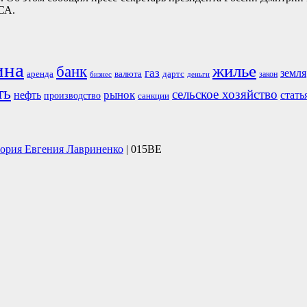
СА.
ина
жилье
банк
газ
земля
аренда
валюта
дартс
бизнес
закон
деньги
ть
сельское хозяйство
рынок
нефть
стать
производство
санкции
тория Евгения Лавриненко
| 015BE