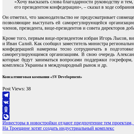
«Хочу высказать слова благодарности руководству и тем
его президентом конфедерации», – сказал в ходе собрани
Он отметил, что законодательство не предусматривает совмещ
позволяющие выступать ей саморегулирующейся организацие
членов, президента, вице-президентов и совета директоров до
Кроме того, первым вице-президентом избран Игорь Лысов, 
и Иван Салий. Как сообщил заместитель министра регионально
конфедерацией намерены тесно сотрудничать в подготовке
саморегулирующимся организациям. В свою очередь Александ
которые будут заниматься вопросами поддержки госреформ,
комплекса Украины в международный рынок и др.
Консалтинговая компания «SV Development»
Post Views:
38
Telegram
VK
Odnoklassniki
Навигация
Инвесторы в новостройки отдают предпочтение тем проектам, 
LiveJournal
На Троещине хотят создать индустриальный комплекс
по