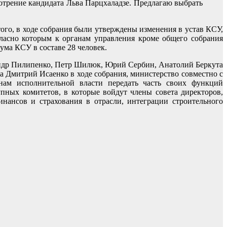
мотрение кандидата Льва Парцхаладзе. Предлагаю выбрать
ого, в ходе собрания были утверждены изменения в устав КСУ,
ласно которым к органам управления кроме общего собрания
ума КСУ в составе 28 человек.
андр Пилипенко, Петр Шилюк, Юрий Сербин, Анатолий Беркута
а Дмитрий Исаенко в ходе собрания, министерство совместно с
анам исполнительной власти передать часть своих функций
пных комитетов, в которые войдут члены совета директоров,
нансов и страхования в отрасли, интеграции строительного