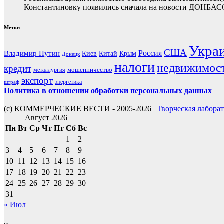
Константиновку появились сначала на новости ДОНБАС
Метки
Укра
США
Россия
Владимир Путин
Киев
Китай
Крым
Донецк
налоги
недвижимос
кредит
мошенничество
металлургия
экспорт
энергетика
штраф
Политика в отношении обработки персональных данных
(с) КОММЕРЧЕСКИЕ ВЕСТИ - 2005-2026 |
Творческая лабора
Август 2026
Пн
Вт
Ср
Чт
Пт
Сб
Вс
1
2
3
4
5
6
7
8
9
10
11
12
13
14
15
16
17
18
19
20
21
22
23
24
25
26
27
28
29
30
31
« Июл