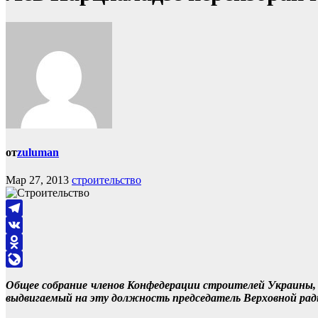
от
zuluman
Мар 27, 2013
строительство
Telegram
VK
Odnoklassniki
LiveJournal
Общее собрание членов Конфедерации строителей Украины, 
выдвигаемый на эту должность председатель Верховной рад