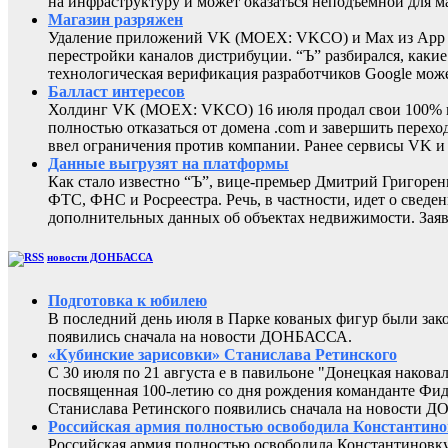
на инфраструктуру и может оказаться неподъемной для м
Магазин разряжен
Удаление приложений VK (MOEX: VKCO) и Max из App Sto
перестройки каналов дистрибуции. “Ъ” разбирался, каки
технологическая верификация разработчиков Google може
Балласт интересов
Холдинг VK (MOEX: VKCO) 16 июля продал свои 100% в 
полностью отказаться от домена .com и завершить перехо
ввел ограничения против компании. Ранее сервисы VK 
Данные выгрузят на платформы
Как стало известно “Ъ”, вице-премьер Дмитрий Григоре
ФТС, ФНС и Росреестра. Речь, в частности, идет о све
дополнительных данных об объектах недвижимости. Заяв
новости ДОНБАССА
Подготовка к юбилею
В последний день июля в Парке кованых фигур были за
появились сначала на новости ДОНБАССА.
«Кубинские зарисовки» Станислава Ретинского
С 30 июля по 21 августа е в павильоне "Донецкая наков
посвященная 100-летию со дня рождения команданте Фид
Станислава Ретинского появились сначала на новости 
Российская армия полностью освободила Константин
Российская армия полностью освободила Константиновку