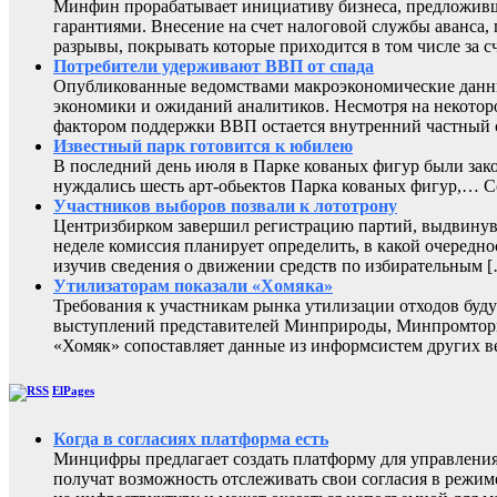
Минфин прорабатывает инициативу бизнеса, предложивш
гарантиями. Внесение на счет налоговой службы аванса,
разрывы, покрывать которые приходится в том числе за с
Потребители удерживают ВВП от спада
Опубликованные ведомствами макроэкономические данны
экономики и ожиданий аналитиков. Несмотря на некоторо
фактором поддержки ВВП остается внутренний частный с
Известный парк готовится к юбилею
В последний день июля в Парке кованых фигур были зак
нуждались шесть арт-обьектов Парка кованых фигур,
Участников выборов позвали к лототрону
Центризбирком завершил регистрацию партий, выдвинувш
неделе комиссия планирует определить, в какой очередно
изучив сведения о движении средств по избирательным 
Утилизаторам показали «Хомяка»
Требования к участникам рынка утилизации отходов буду
выступлений представителей Минприроды, Минпромторга 
«Хомяк» сопоставляет данные из информсистем других в
ElPages
Когда в согласиях платформа есть
Минцифры предлагает создать платформу для управления 
получат возможность отслеживать свои согласия в режиме