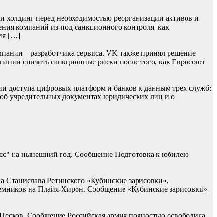
й холдинг перед необходимостью реорганизации активов и
ения компаний из-под санкционного контроля, как
ия […]
мпании—разработчика сервиса. VK также принял решение
омпании снизить санкционные риски после того, как Евросоюз
ии доступа цифровых платформ и банков к данным трех служб:
 об учредительных документах юридических лиц и о
асс" на нынешний год. Сообщение Подготовка к юбилею
ка Станислава Ретинского «Кубинские зарисовки»,
наемников на Плайя-Хирон. Сообщение «Кубинские зарисовки»
 Песков. Сообщение Российская армия полностью освободила