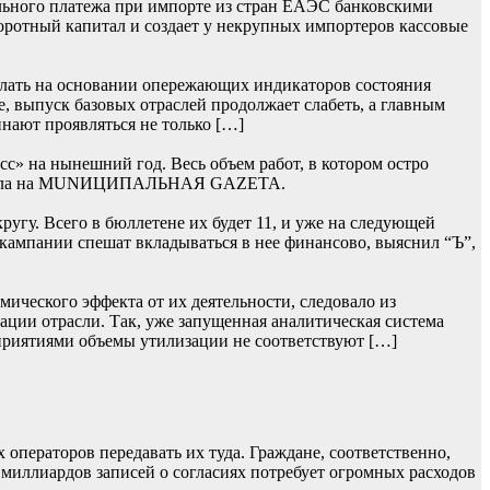
льного платежа при импорте из стран ЕАЭС банковскими
боротный капитал и создает у некрупных импортеров кассовые
лать на основании опережающих индикаторов состояния
, выпуск базовых отраслей продолжает слабеть, а главным
нают проявляться не только […]
» на нынешний год. Весь объем работ, в котором остро
 сначала на MUNИЦИПАЛЬНАЯ GAZЕТА.
гу. Всего в бюллетене их будет 11, и уже на следующей
 кампании спешат вкладываться в нее финансово, выяснил “Ъ”,
ического эффекта от их деятельности, следовало из
ции отрасли. Так, уже запущенная аналитическая система
приятиями объемы утилизации не соответствуют […]
операторов передавать их туда. Граждане, соответственно,
 миллиардов записей о согласиях потребует огромных расходов