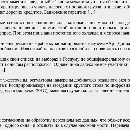
его заменить введенный с 1 июля механизм уплаты обеспечите
 гарантирующего уплату налогов с поставок грузов, отвлекает о
чет дорогих кредитов. Банковские гарантии […]
е за июнь подтвердили выводы, которые ранее можно было сде
е восстановление экономической активности во втором квартале
прос. При этом признаки постепенного охлаждения спроса начи
ончены ремонтные работы, запланированные музеем «Арт-Донбасс
… Сообщение Известный парк готовится к юбилею появились
их свои списки на выборах в Госдуму по общефедеральному окру
сти они там расположатся. Однако пока далеко не все участники
[…]
т ужесточены: регуляторы намерены добиваться реального эконом
и Росприроднадзора на заседании круглого стола по цифровиза
едомств (включая ФНС), выявляя случаи, когда заявленные пред
согласиями на обработку персональных данных, что обяжет всех 
 «одного окна» и отозвать их в случае необходимости. Передача