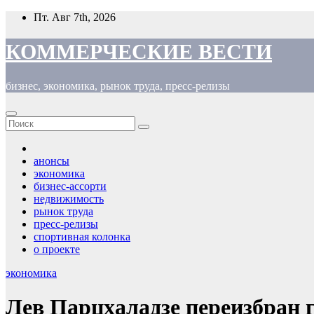
Перейти
Пт. Авг 7th, 2026
к
содержимому
КОММЕРЧЕСКИЕ ВЕСТИ
бизнес, экономика, рынок труда, пресс-релизы
анонсы
экономика
бизнес-ассорти
недвижимость
рынок труда
пресс-релизы
спортивная колонка
о проекте
экономика
Лев Парцхаладзе переизбран 