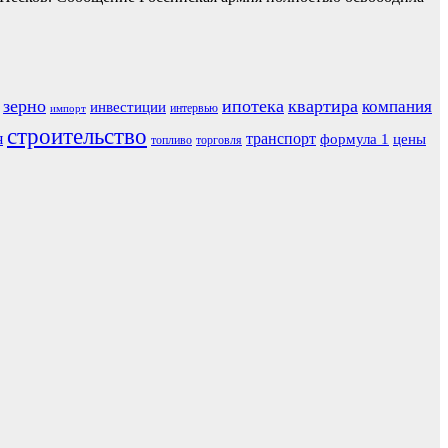
зерно
ипотека
квартира
компания
инвестиции
интервью
импорт
строительство
я
транспорт
формула 1
цены
топливо
торговля